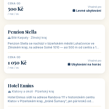
CENA OD
Vhodné pro
500 Kč
🏨 Levné ubytování
/ noc / os.
👥 44
🏡 penzion
Penzion Stella
🌄 Bílé Karpaty · Zlínský kraj
Penzion Stella se nachází v lázeňském městě Luhačovice ve
Zlínském kraji, na adrese Solné 1010 — asi 500 m od centra a 1
km od lázeňské kolo
CENA OD
Vhodné pro
1 050 Kč
🏨 Ubytování na horác
/ noc / os.
👥 50
🏨 hotel
Hotel Ennius
🏔️ Klatovy a okolí · Plzeňský kraj
Hotel Ennius sídlí na adrese Randova 111 v historickém centru
Klatov v Plzeňském kraji, „bráně Šumavy", jen pár kroků od
hlavního náměs