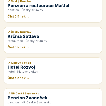
📍 Český Krumlov
📰 PR článek
Penzion a restaurace Maštal
penzion · Český Krumlov
Číst článek →
📍 Český Krumlov
📰 PR článek
Krčma Šatlava
restaurace · Český Krumlov
Číst článek →
📍 Klatovy a okolí
📰 PR článek
Hotel Rozvoj
hotel · Klatovy a okolí
Číst článek →
📍 NP České Švýcarsko
📰 PR článek
Penzion Zvoneček
penzion · NP České Švýcarsko