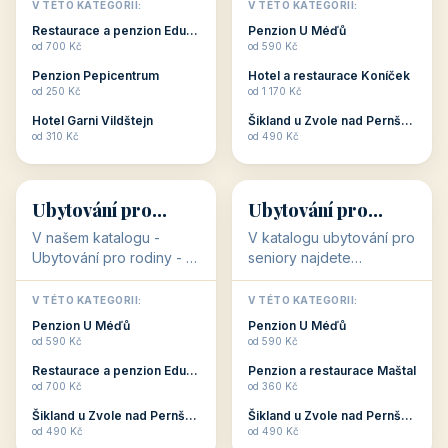
objekty, které s aktivní
objekty, které nabízí
V TÉTO KATEGORII:
V TÉTO KATEGORII:
dovolenou přímo
cenově dostupné
Restaurace a penzion Eduard
Penzion U Méďů
souvisejí. Aktivní
ubytování v ČR. Budete
od 700 Kč
od 590 Kč
dovolená nebo aktivní
překvapeni, že i v nižší
Penzion Pepicentrum
Hotel a restaurace Koníček
odpočinek jso...
c...
od 250 Kč
od 1 170 Kč
Hotel Garni Vildštejn
Šikland u Zvole nad Pernštejnem
👨‍👩‍👧‍👦
🧓
od 310 Kč
od 490 Kč
👨‍👩‍👧‍👦
🧓
34 objektů
33 objektů
Ubytování pro
Ubytování pro
rodiny
seniory
V našem katalogu -
V katalogu ubytování pro
Ubytování pro rodiny -
seniory najdete
jsou pro Vás připraveny
penziony a hotely, které
objekty, které svojí
jsou přizpůsobeny pro
V TÉTO KATEGORII:
V TÉTO KATEGORII:
polohou či vybaveností,
ubytování klientů vyššího
Penzion U Méďů
Penzion U Méďů
nabízí klidné ubytování
věku. Některé z nich
od 590 Kč
od 590 Kč
pro rodiny. Penziony,...
nabízí speciální balíč...
Restaurace a penzion Eduard
Penzion a restaurace Maštal
od 700 Kč
od 360 Kč
Šikland u Zvole nad Pernštejnem
Šikland u Zvole nad Pernštejnem
💕
🚴
od 490 Kč
od 490 Kč