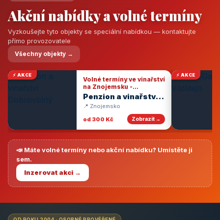
Akční nabídky a volné termíny
Vyzkoušejte tyto objekty se speciální nabídkou — kontaktujte
přímo provozovatele
Všechny objekty →
⚡ AKCE
⚡ AKCE
Volné termíny ve vinařství
na Znojemsku -
degustace vín
Penzion a vinařství
Dobrovolný
📍 Znojemsko
od 300 Kč
Zobrazit →
📣 Máte volné termíny nebo akční nabídku? Umístěte ji
sem.
Inzerovat akci →
OD ROKU 2004 · OSOBNĚ PROVĚŘENÉ