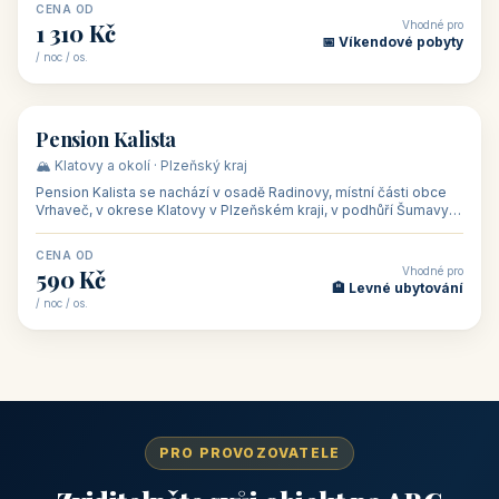
CENA OD
Vhodné pro
1 310 Kč
📅 Víkendové pobyty
/ noc / os.
👥 40
🏡 penzion
Pension Kalista
🏔️ Klatovy a okolí · Plzeňský kraj
Pension Kalista se nachází v osadě Radinovy, místní části obce
Vrhaveč, v okrese Klatovy v Plzeňském kraji, v podhůří Šumavy
— do města Klat
CENA OD
Vhodné pro
590 Kč
🏨 Levné ubytování
/ noc / os.
PRO PROVOZOVATELE