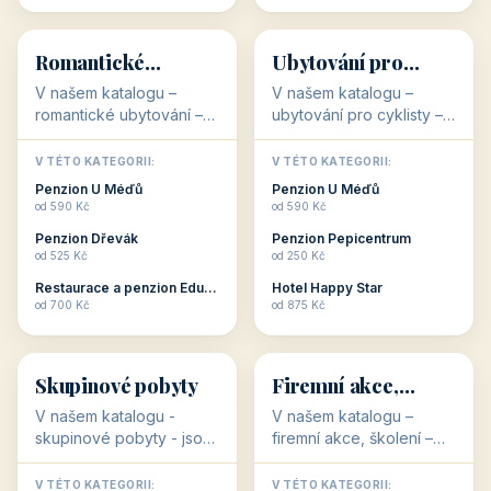
💕
🚴
32 objektů
32 objektů
Romantické
Ubytování pro
ubytování
cyklisty
V našem katalogu –
V našem katalogu –
romantické ubytování –
ubytování pro cyklisty –
jsou pro Vás připraveny
jsou pro Vás připraveny
objekty, které svojí
objekty, které jsou na
V TÉTO KATEGORII:
V TÉTO KATEGORII:
stavbou, polohou anebo
milovníky cykloturistiky
Penzion U Méďů
Penzion U Méďů
zaměřením nabízí
připraveny. Většinou mají
od 590 Kč
od 590 Kč
romantické pobyty.
přímo kolárny a...
Penzion Dřevák
Penzion Pepicentrum
Romantické ...
od 525 Kč
od 250 Kč
Restaurace a penzion Eduard
Hotel Happy Star
👥
💼
od 700 Kč
od 875 Kč
👥
💼
32 objektů
31 objektů
Skupinové pobyty
Firemní akce,
školení
V našem katalogu -
V našem katalogu –
skupinové pobyty - jsou
firemní akce, školení –
pro Vás připraveny
jsou pro Vás připraveny
objekty, které nabízí
objekty, které mají
V TÉTO KATEGORII:
V TÉTO KATEGORII: