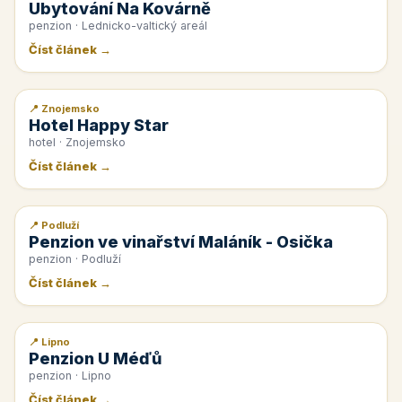
Ubytování Na Kovárně
penzion · Lednicko-valtický areál
Číst článek →
📍 Znojemsko
📰 PR článek
Hotel Happy Star
hotel · Znojemsko
Číst článek →
📍 Podluží
📰 PR článek
Penzion ve vinařství Maláník - Osička
penzion · Podluží
Číst článek →
📍 Lipno
📰 PR článek
Penzion U Méďů
penzion · Lipno
Číst článek →