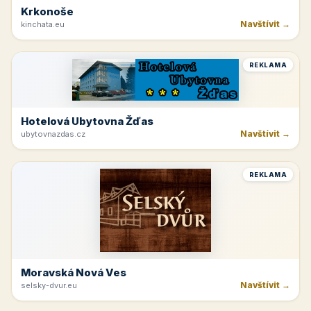
Krkonoše
Navštívit →
kinchata.eu
REKLAMA
Hotelová Ubytovna Žďas
Navštívit →
ubytovnazdas.cz
REKLAMA
Moravská Nová Ves
Navštívit →
selsky-dvur.eu