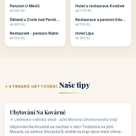
ubytování skupin v
zkušenosti pořádat i
Penzion U Méďů
Hotel a restaurace Koníček
penzionech, hotelích a
menší firemní akce a
od 590 Kč
od 1 170 Kč
apartmánech v ČR.
firemní školení, ale také
Šikland u Zvole nad Pernštejnem
Restaurace a penzion Eduard
Budete překva...
ob...
od 490 Kč
od 700 Kč
Restaurant - pension Rubín
Hotel Lípa
od 500 Kč
od 450 Kč
Naše tipy
⭐ VYBRANÉ UBYTOVÁNÍ
👥 17
🏡 penzion
Ubytování Na Kovárně
🍷 Lednicko-valtický areál · Jižní Morava (Jihomoravský kraj)
Ubytování Na Kovárně se nachází v obci Tvrdonice na jižní
Moravě, na adrese Slovácká 8, klidně na kraji obce mezi vinicemi,