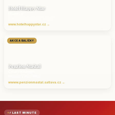
Hotel Happy Star
Hnanice
Luxusní ubytování jižní Morava
www.hotelhappystar.cz →
AKCE A BALÍČKY
Penzion Maštal
Český Krumlov
Penzion a restaurace
wwww.penzionmastal.satlava.cz →
⚡ LAST MINUTE