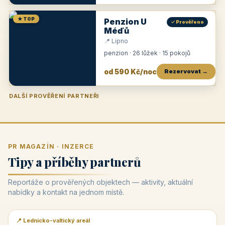
★ TOP
Penzion U
✓ Prověřeno
Méďů
📍 Lipno
penzion · 26 lůžek · 15 pokojů
od 590 Kč/noc
Rezervovat →
DALŠÍ PROVĚŘENÍ PARTNEŘI
Penzion U Zámku
Pension Faber
Penzion a vinařství Dobrovolný
Penzion a restaurace Maštal
Krčma Šatlava
Hotel Rozvoj
Penzion Zvoneček
Penzion Selský dvůr
Penzion Thallerův dům
Hotel Lípa
★
od 500 Kč
★
od 845 Kč
★
od 300 Kč
★
od 360 Kč
★
🍽️
★
od 400 Kč
★
od 550 Kč
★
od 530 Kč
★
od 1 190 Kč
★
od 450 Kč
PR MAGAZÍN · INZERCE
Tipy a příběhy partnerů
Reportáže o prověřených objektech — aktivity, aktuální
nabídky a kontakt na jednom místě.
📍 Lednicko-valtický areál
📰 PR článek