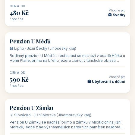
CENA OD
Vhodné pro
480 Kč
🏨 Svatby
/ noc / os.
👥 26
🏡 penzion
Penzion U Méďů
🏰 Lipno · Jižní Čechy (Jihočeský kraj)
Rodinný penzion U Méďů s restaurací se nachází v osadě Hůrka u
Horní Plané, přímo na břehu jezera Lipno, v turistické oblasti
Šumava. Pokoje
CENA OD
Vhodné pro
590 Kč
🏨 Ubytování s dětmi
/ noc / os.
👥 28
🏡 penzion
Penzion U Zámku
🍷 Slovácko · Jižní Morava (Jihomoravský kraj)
Penzion U Zámku se nachází přímo u zámku v Miloticích na jižní
Moravě, jedné z nejvýznamnějších barokních památek na Moravě,
v budově bývalé