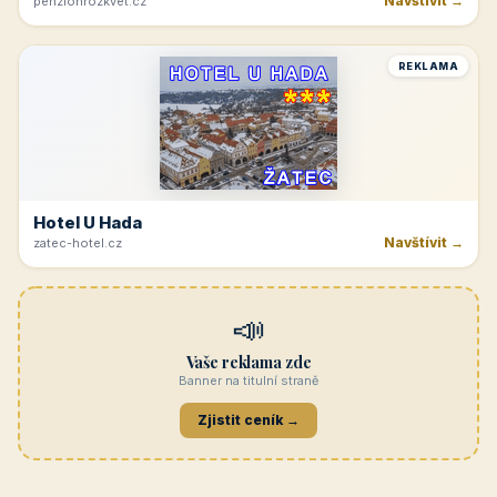
Navštívit →
penzionrozkvet.cz
REKLAMA
Hotel U Hada
Navštívit →
zatec-hotel.cz
📣
Vaše reklama zde
Banner na titulní straně
Zjistit ceník →