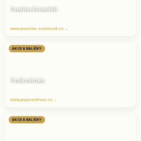
Penzion Zvoneček
Jetřichovice
ubytování České Švýcarsko
www.penzion-zvonecek.cz →
AKCE A BALÍČKY
Pepicentrum
Velké Karlovice
Ubytování v Beskydech
www.pepicentrum.cz →
AKCE A BALÍČKY