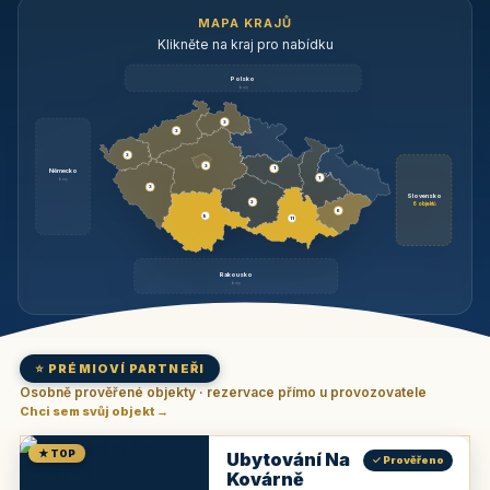
MAPA KRAJŮ
Klikněte na kraj pro nabídku
Polsko
brzy
3
3
3
3
1
Německo
1
brzy
3
Slovensko
2
6 objektů
6
9
11
Rakousko
brzy
⭐ PRÉMIOVÍ PARTNEŘI
Osobně prověřené objekty · rezervace přímo u provozovatele
Chci sem svůj objekt →
★ TOP
Ubytování Na
✓ Prověřeno
Kovárně