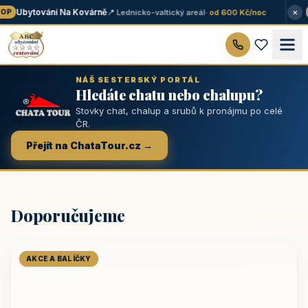
×
Ubytování Na Kovárně
📍 Lednicko-valtický areál
· od 600 Kč/noc
P
NÁŠ SESTERSKÝ PORTÁL
Hledáte chatu nebo chalupu?
Stovky chat, chalup a srubů k pronájmu po celé
ČR.
Přejít na ChataTour.cz →
Doporučujeme
AKCE A BALÍČKY