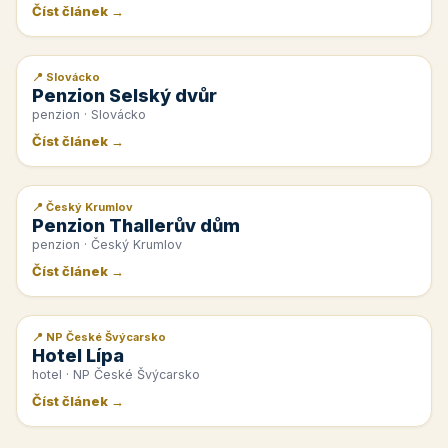
Číst článek →
📍 Slovácko
📰 PR článek
Penzion Selský dvůr
penzion · Slovácko
Číst článek →
📍 Český Krumlov
📰 PR článek
Penzion Thallerův dům
penzion · Český Krumlov
Číst článek →
📍 NP České Švýcarsko
📰 PR článek
Hotel Lípa
hotel · NP České Švýcarsko
Číst článek →