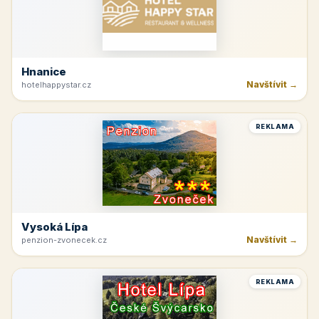
Hnanice
Navštívit →
hotelhappystar.cz
REKLAMA
Vysoká Lípa
Navštívit →
penzion-zvonecek.cz
REKLAMA