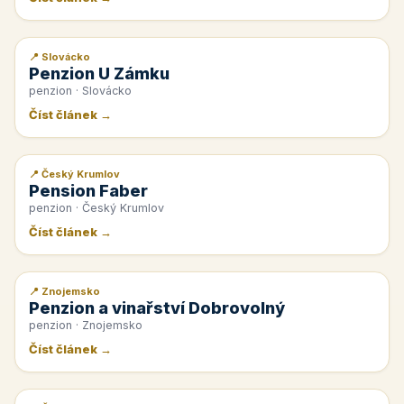
📍 Slovácko
📰 PR článek
Penzion U Zámku
penzion · Slovácko
Číst článek →
📍 Český Krumlov
📰 PR článek
Pension Faber
penzion · Český Krumlov
Číst článek →
📍 Znojemsko
📰 PR článek
Penzion a vinařství Dobrovolný
penzion · Znojemsko
Číst článek →