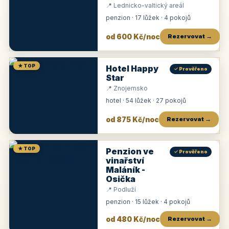
📍 Lednicko-valtický areál
penzion · 17 lůžek · 4 pokojů
od 600 Kč/noc
Rezervovat →
★ TOP
Hotel Happy
✓ Prověřeno
Star
📍 Znojemsko
hotel · 54 lůžek · 27 pokojů
od 875 Kč/noc
Rezervovat →
★ TOP
Penzion ve
✓ Prověřeno
vinařství
Maláník -
Osička
📍 Podluží
penzion · 15 lůžek · 4 pokojů
od 480 Kč/noc
Rezervovat →