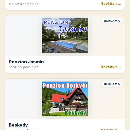
Navštívit →
cicinatvrdonice.cz
REKLAMA
Penzion Jasmín
Navštívit →
penzion-jasmin.cz
REKLAMA
Beskydy