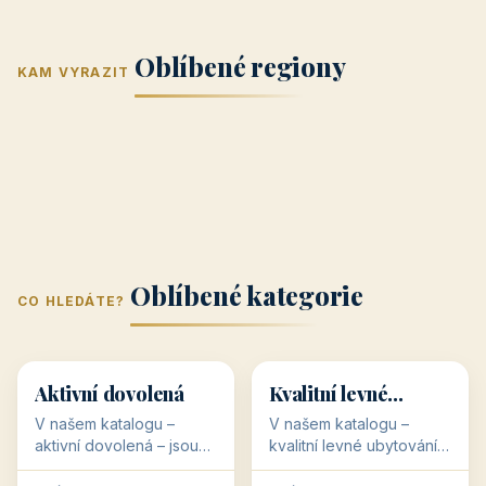
Jižní Morava
Jižní Čechy
(Jihomoravský
(Jihočeský
Střední Čechy
Oblíbené regiony
kraj)
Karlovarský
kraj)
KAM VYRAZIT
Zlínský kraj
Žilinský
(Středočeský
11 objektů
kraj
9 objektů
Liberecký kraj
6 objektů
Plzeňský kraj
4 objekty
kraj)
3 objekty
3 objekty
3 objekty
3 objekty
Oblíbené kategorie
CO HLEDÁTE?
🥾
💰
🥾
💰
36 objektů
34 objektů
Aktivní dovolená
Kvalitní levné
ubytování
V našem katalogu –
V našem katalogu –
aktivní dovolená – jsou
kvalitní levné ubytování –
pro Vás připraveny
jsou pro Vás připraveny