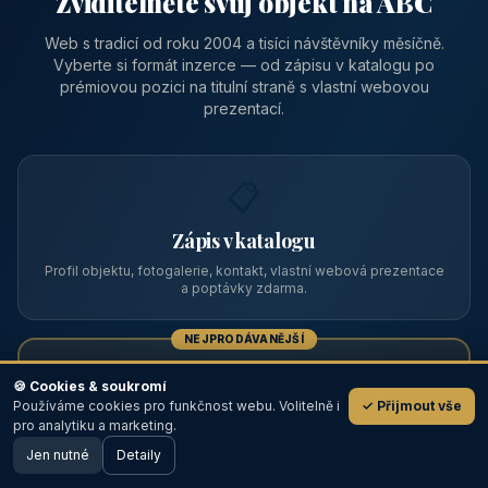
Zviditelněte svůj objekt na ABC
Web s tradicí od roku 2004 a tisíci návštěvníky měsíčně.
Vyberte si formát inzerce — od zápisu v katalogu po
prémiovou pozici na titulní straně s vlastní webovou
prezentací.
📋
Zápis v katalogu
Profil objektu, fotogalerie, kontakt, vlastní webová prezentace
a poptávky zdarma.
NEJPRODÁVANĚJŠÍ
⭐
🍪 Cookies & soukromí
Používáme cookies pro funkčnost webu. Volitelně i
✓ Přijmout vše
💬
Prémiový partner
pro analytiku a marketing.
Jen nutné
TOP pozice na titulce, přednost ve výpisech, zlatý odznak a
Detaily
🖥️ Desktop verze
Design
banner.