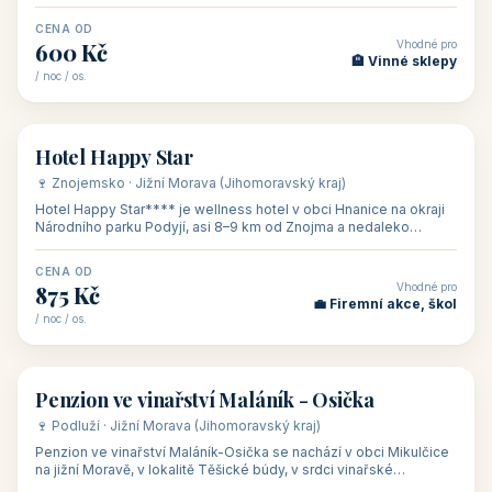
asi 8 km od dáln
CENA OD
Vhodné pro
600 Kč
🏨 Vinné sklepy
/ noc / os.
👥 54
🏨 hotel
Hotel Happy Star
🍷 Znojemsko · Jižní Morava (Jihomoravský kraj)
Hotel Happy Star**** je wellness hotel v obci Hnanice na okraji
Národního parku Podyjí, asi 8–9 km od Znojma a nedaleko
rakouských hranic, v
CENA OD
Vhodné pro
875 Kč
💼 Firemní akce, škol
/ noc / os.
👥 15
🏡 penzion
Penzion ve vinařství Maláník - Osička
🍷 Podluží · Jižní Morava (Jihomoravský kraj)
Penzion ve vinařství Maláník-Osička se nachází v obci Mikulčice
na jižní Moravě, v lokalitě Těšické búdy, v srdci vinařské
podoblasti Slovác