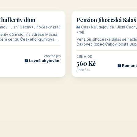
👥 28
🏡 penzion
Thallerův dům
Penzion Jihočeská Salaš
lov · Jižní Čechy (Jihočeský kraj)
🏰 České Budějovice · Jižní Čech
kraj)
lerův dům sídlí na adrese Masná
ickém centru Českého Krumlova,
Penzion Jihočeská Salaš se nach
 m od hlavního náměstí. Dům je
Čakovec (obec Čakov, pošta Dubn
západně od Českých Budějovic, v 
CHKO Blans
Vhodné pro
CENA OD
🏨 Levné ubytování
560 Kč
🏨 Romant
/ noc / os.