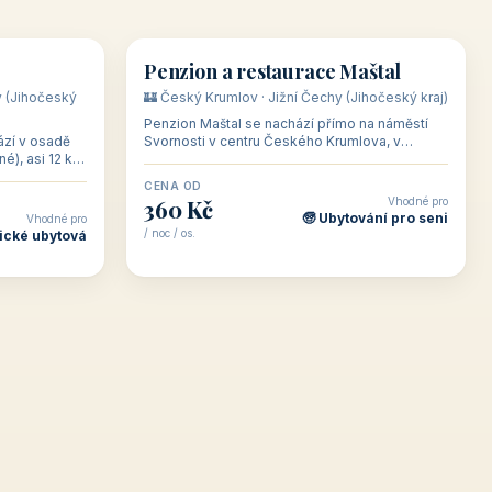
👥 18
👥 10
🏡 penzion
Penzion a restaurace Maštal
y (Jihočeský
🏰 Český Krumlov · Jižní Čechy (Jihočeský kraj)
Penzion Maštal se nachází přímo na náměstí
ází v osadě
Svornosti v centru Českého Krumlova, v
é), asi 12 km
podloubí v horní části náměstí — ve stejné
blízkosti
budově jako ses
CENA OD
Vhodné pro
360 Kč
🧓 Ubytování pro seni
Vhodné pro
/ noc / os.
ické ubytová