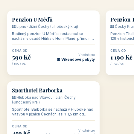
👥 26
🏡 penzion
🏡 penzion
Penzion U Méďů
Penzion 
🏰 Lipno · Jižní Čechy (Jihočeský kraj)
🏰 Český Krum
Rodinný penzion U Méďů s restaurací se
Penzion Thal
nachází v osadě Hůrka u Horní Plané, přímo na
129 v histor
břehu jezera Lipno, v turistické oblasti Šumava.
necelých 500
Pokoje
poprvé dol
CENA OD
CENA OD
Vhodné pro
590 Kč
1 190 Kč
📅 Víkendové pobyty
/ noc / os.
/ noc / os.
👥 72
🏨 hotel
Sporthotel Barborka
🏰 Hluboká nad Vltavou · Jižní Čechy
(Jihočeský kraj)
Sporthotel Barborka se nachází v Hluboké nad
Vltavou v jižních Čechách, asi 1–1,5 km od
zámku Hluboká a 10 km od Českých Budějovic,
na oploc
CENA OD
Vhodné pro
459 Kč