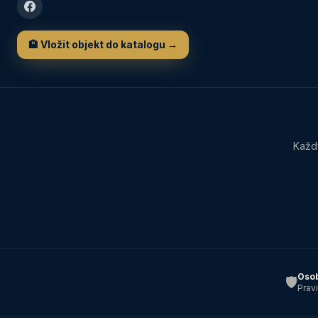
🏨 Vložit objekt do katalogu →
Každý
Osob
🛡️
Prav