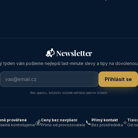
📬 Newsletter
 týden vám pošleme nejlepší last-minute slevy a tipy na dovolenou
Přihlásit se
Bez spamu, kdykoliv můžete odhlásit jedním klikem.
ně prověřené
Ceny bez navýšení
Přímý kontakt
Tisíc
💰
📞
⭐
idelně kontrolujeme
Přímo od provozovatele
Bez prostředníka
Od ro