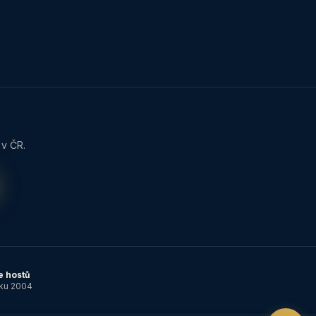
 v ČR.
e hostů
ku 2004