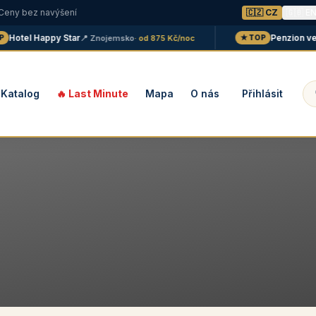
 Ceny bez navýšení
🇨🇿 CZ
🇬🇧 E
Hotel Happy Star
Penzion ve v
📍 Znojemsko
· od 875 Kč/noc
★ TOP
Katalog
🔥 Last Minute
Mapa
O nás
Přihlásit