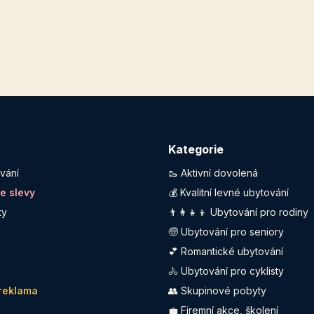
Kategorie
vání
🥾 Aktivní dovolená
te slevy
💰 Kvalitní levné ubytování
ty
👨‍👩‍👧‍👦 Ubytování pro rodiny
🧓 Ubytování pro seniory
💕 Romantické ubytování
🚴 Ubytování pro cyklisty
 reklama
👥 Skupinové pobyty
💼 Firemní akce, školení