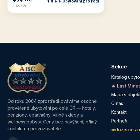
👨‍👩‍👧‍👦 Ubytování pro rodi
/ noc / os.
Sekce
Katalog ubyto
🔥 Last Minu
Mapa s objek
Od roku 2004 zprostředkováváme osobně
O nás
prověřené ubytování po celé ČR — hotely,
Kontakt
penziony, apartmány, vinné sklepy a
Partneři
wellness pobyty. Ceny bez navýšení, přímý
kontakt na provozovatele.
📣 Inzerce a