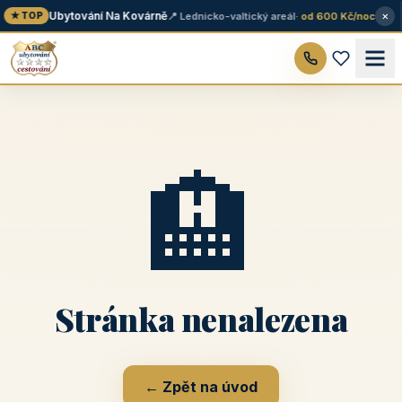
×
Ubytování Na Kovárně
📍 Lednicko-valtický areál
· od 600 Kč/noc
★ TOP
🏨
Stránka nenalezena
← Zpět na úvod