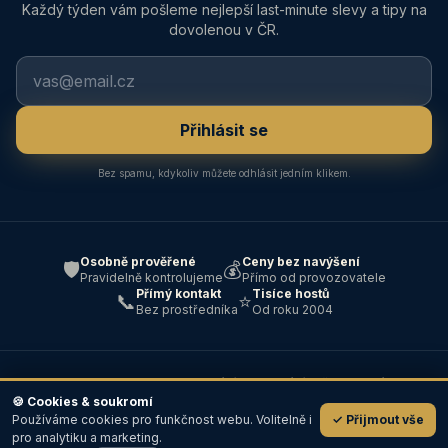
Každý týden vám pošleme nejlepší last-minute slevy a tipy na
dovolenou v ČR.
Přihlásit se
Bez spamu, kdykoliv můžete odhlásit jedním klikem.
Osobně prověřené
Ceny bez navýšení
🛡️
💰
Pravidelně kontrolujeme
Přímo od provozovatele
Přímý kontakt
Tisíce hostů
📞
⭐
Bez prostředníka
Od roku 2004
© 2004–2026 ABC — Ubytování · Cestování · Všechna práva
vyhrazena ·
Kontakt
🍪 Cookies & soukromí
Používáme cookies pro funkčnost webu. Volitelně i
✓ Přijmout vše
💬
pro analytiku a marketing.