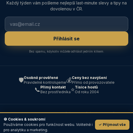
Každý týden vám pošleme nejlepší last-minute slevy a tipy na
dovolenou v ČR.
Přihlásit se
Bez spamu, kdykoliv můžete odhlásit jedním klikem.
Osobně prověřené
Ceny bez navýšení
🛡️
💰
Pravidelně kontrolujeme
Přímo od provozovatele
Přímý kontakt
Tisíce hostů
📞
⭐
Bez prostředníka
Od roku 2004
© 2004–2026 ABC — Ubytování · Cestování · Všechna práva
vyhrazena ·
Kontakt
🍪 Cookies & soukromí
Používáme cookies pro funkčnost webu. Volitelně i
✓ Přijmout vše
💬
pro analytiku a marketing.