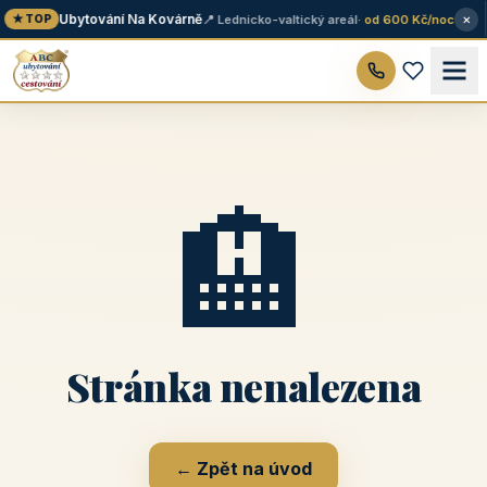
×
Ubytování Na Kovárně
📍 Lednicko-valtický areál
· od 600 Kč/noc
★ TOP
🏨
Stránka nenalezena
← Zpět na úvod