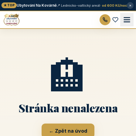
×
Ubytování Na Kovárně
📍 Lednicko-valtický areál
· od 600 Kč/noc
★ TOP
🏨
Stránka nenalezena
← Zpět na úvod