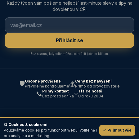
Každý týden vám pošleme nejlepší last-minute slevy a tipy na
dovolenou v ČR.
Přihlásit se
Bez spamu, kdykoliv můžete odhlásit jedním klikem.
Osobně prověřené
Ceny bez navýšení
🛡️
💰
Pravidelně kontrolujeme
Přímo od provozovatele
Přímý kontakt
Tisíce hostů
📞
⭐
Bez prostředníka
Od roku 2004
© 2004–2026 ABC — Ubytování · Cestování · Všechna práva
vyhrazena ·
Kontakt
🍪 Cookies & soukromí
Používáme cookies pro funkčnost webu. Volitelně i
✓ Přijmout vše
💬
pro analytiku a marketing.