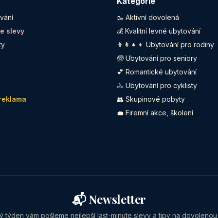
Kategorie
vání
🥾 Aktivní dovolená
te slevy
💰 Kvalitní levné ubytování
ty
👨‍👩‍👧‍👦 Ubytování pro rodiny
🧓 Ubytování pro seniory
💕 Romantické ubytování
🚴 Ubytování pro cyklisty
 reklama
👥 Skupinové pobyty
💼 Firemní akce, školení
📬 Newsletter
 týden vám pošleme nejlepší last-minute slevy a tipy na dovolenou