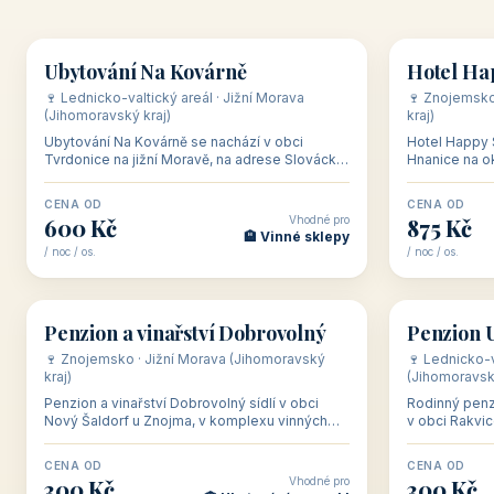
👥 17
🏡 penzion
🏨 hotel
Ubytování Na Kovárně
Hotel Ha
🍷 Lednicko-valtický areál · Jižní Morava
🍷 Znojemsko
(Jihomoravský kraj)
kraj)
Ubytování Na Kovárně se nachází v obci
Hotel Happy S
Tvrdonice na jižní Moravě, na adrese Slovácká
Hnanice na ok
8, klidně na kraji obce mezi vinicemi, asi 8 km
8–9 km od Zn
od dáln
hranic, v
CENA OD
CENA OD
Vhodné pro
600 Kč
875 Kč
🏨 Vinné sklepy
/ noc / os.
/ noc / os.
👥 28
🏡 penzion
🏡 penzion
Penzion a vinařství Dobrovolný
Penzion 
🍷 Znojemsko · Jižní Morava (Jihomoravský
🍷 Lednicko-v
kraj)
(Jihomoravský
Penzion a vinařství Dobrovolný sídlí v obci
Rodinný penz
Nový Šaldorf u Znojma, v komplexu vinných
v obci Rakvic
sklepů Modré sklepy, asi 5 km od centra a
vinařské obc
hradu Znojmo
areálu. Nabí
CENA OD
CENA OD
Vhodné pro
300 Kč
300 Kč