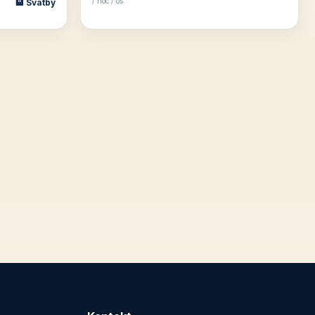
/ noc / os.
🏨 Svatby