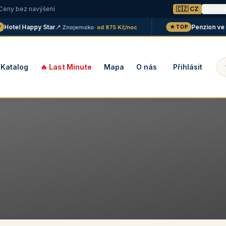
 Ceny bez navýšení
🇨🇿 CZ
🇬🇧 E
Hotel Happy Star
Penzion ve v
📍 Znojemsko
· od 875 Kč/noc
★ TOP
Katalog
🔥 Last Minute
Mapa
O nás
Přihlásit