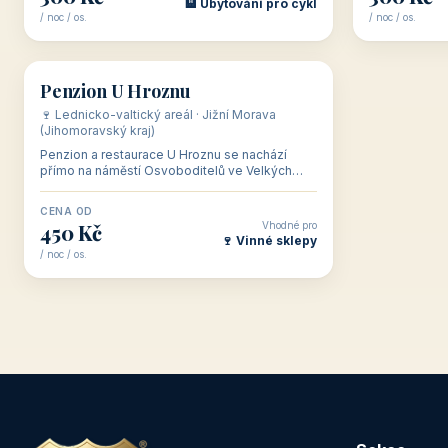
🏨 Ubytování pro cykl
/ noc / os.
/ noc / os.
👥 30
🏡 penzion
Penzion U Hroznu
🍷 Lednicko-valtický areál · Jižní Morava
(Jihomoravský kraj)
Penzion a restaurace U Hroznu se nachází
přímo na náměstí Osvoboditelů ve Velkých
Bílovicích na jižní Moravě — největší vinařské
obci v Česk
CENA OD
Vhodné pro
450 Kč
🍷 Vinné sklepy
/ noc / os.