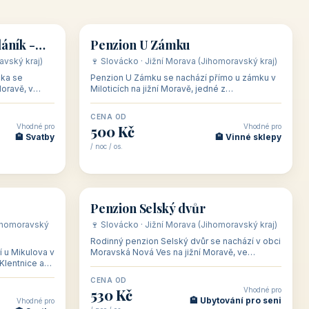
👥 15
👥 28
🏡 penzion
láník -
Penzion U Zámku
avský kraj)
🍷 Slovácko · Jižní Morava (Jihomoravský kraj)
čka se
Penzion U Zámku se nachází přímo u zámku v
Moravě, v
Miloticích na jižní Moravě, jedné z
ařské
nejvýznamnějších barokních památek na
Moravě, v budově bývalé
CENA OD
Vhodné pro
Vhodné pro
500 Kč
🏨 Svatby
🏨 Vinné sklepy
/ noc / os.
👥 14
👥 29
🏡 penzion
Penzion Selský dvůr
(Jihomoravský
🍷 Slovácko · Jižní Morava (Jihomoravský kraj)
Rodinný penzion Selský dvůr se nachází v obci
 u Mikulova v
Moravská Nová Ves na jižní Moravě, ve
Klentnice a
vinařské oblasti Slovácko nedaleko
 sklepem leží
slovenských a rakousk
CENA OD
Vhodné pro
530 Kč
🏨 Ubytování pro seni
Vhodné pro