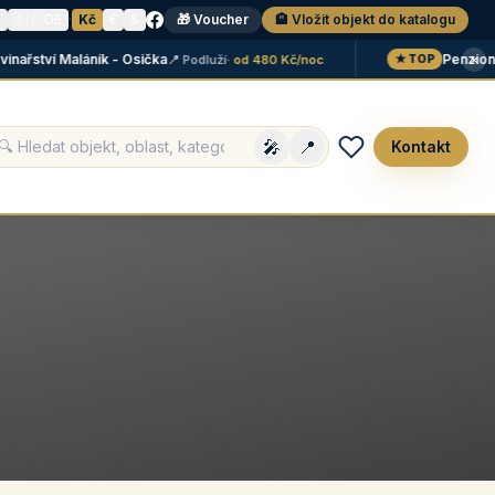
N
🇩🇪 DE
·
Kč
€
$
🎁 Voucher
🏨 Vložit objekt do katalogu
×
inařství Maláník - Osička
Penzion
📍 Podluží
· od 480 Kč/noc
★ TOP
🎤
📍
Kontakt