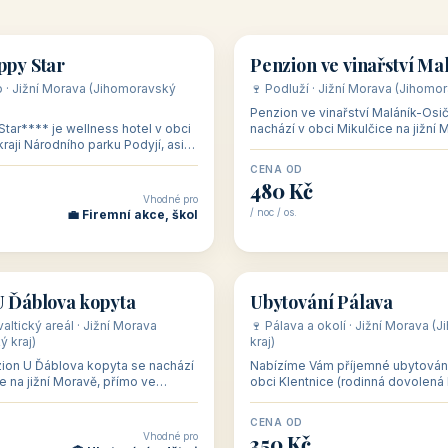
👥 54
🏡 penzion
ppy Star
Penzion ve vinařství Ma
 · Jižní Morava (Jihomoravský
Osička
🍷 Podluží · Jižní Morava (Jihomor
Penzion ve vinařství Maláník-Osi
tar**** je wellness hotel v obci
nachází v obci Mikulčice na jižní 
raji Národního parku Podyjí, asi
lokalitě Těšické búdy, v srdci vin
ojma a nedaleko rakouských
podoblasti Slovác
CENA OD
480 Kč
Vhodné pro
/ noc / os.
💼 Firemní akce, škol
👥 19
🏡 penzion
U Ďáblova kopyta
Ubytování Pálava
altický areál · Jižní Morava
🍷 Pálava a okolí · Jižní Morava 
 kraj)
kraj)
ion U Ďáblova kopyta se nachází
Nabízíme Vám příjemné ubytování
e na jižní Moravě, přímo ve
obci Klentnice (rodinná dovolená 
i nedaleko Lednicko-valtického
okolí). Rodinný penzion s vinným
na ú
CENA OD
Vhodné pro
350 Kč