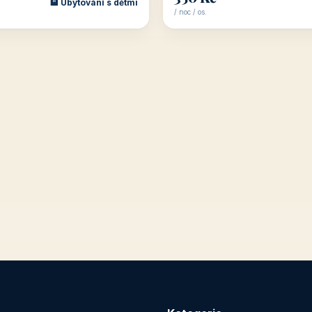
🏨 Ubytování s dětmi
/ noc / os.