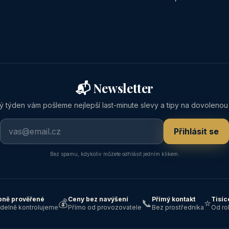
📬 Newsletter
 týden vám pošleme nejlepší last-minute slevy a tipy na dovolenou
Přihlásit se
Bez spamu, kdykoliv můžete odhlásit jedním klikem.
ně prověřené
Ceny bez navýšení
Přímý kontakt
Tisíc
💰
📞
⭐
idelně kontrolujeme
Přímo od provozovatele
Bez prostředníka
Od ro