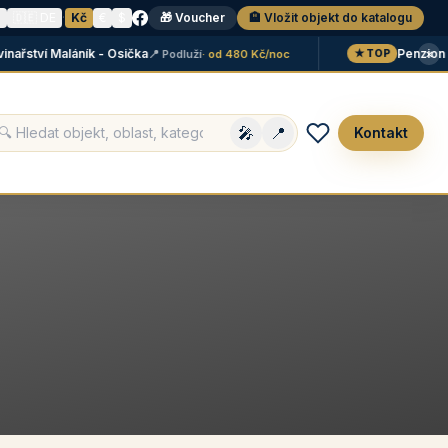
N
🇩🇪 DE
·
Kč
€
$
🎁 Voucher
🏨 Vložit objekt do katalogu
×
nařství Maláník - Osička
Penzion 
📍 Podluží
· od 480 Kč/noc
★ TOP
🎤
📍
Kontakt