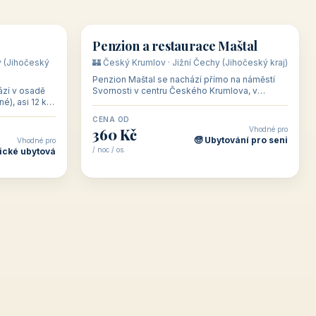
👥 18
👥 10
🏡 penzion
Penzion a restaurace Maštal
y (Jihočeský
🏰 Český Krumlov · Jižní Čechy (Jihočeský kraj)
Penzion Maštal se nachází přímo na náměstí
ází v osadě
Svornosti v centru Českého Krumlova, v
é), asi 12 km
podloubí v horní části náměstí — ve stejné
blízkosti
budově jako ses
CENA OD
Vhodné pro
360 Kč
🧓 Ubytování pro seni
Vhodné pro
/ noc / os.
ické ubytová