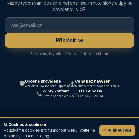
Každý týden vám pošleme nejlepší last-minute slevy a tipy na
dovolenou v ČR.
Přihlásit se
Bez spamu, kdykoliv můžete odhlásit jedním klikem.
Osobně prověřené
Ceny bez navýšení
🛡️
💰
Pravidelně kontrolujeme
Přímo od provozovatele
Přímý kontakt
Tisíce hostů
📞
⭐
Bez prostředníka
Od roku 2004
© 2004–2026 ABC — Ubytování · Cestování · Všechna práva
vyhrazena ·
Kontakt
🍪 Cookies & soukromí
Používáme cookies pro funkčnost webu. Volitelně i
✓ Přijmout vše
💬
pro analytiku a marketing.