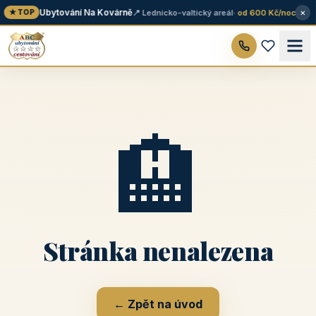
×
Ubytování Na Kovárně
📍 Lednicko-valtický areál
· od 600 Kč/noc
★ TOP
🏨
Stránka nenalezena
← Zpět na úvod