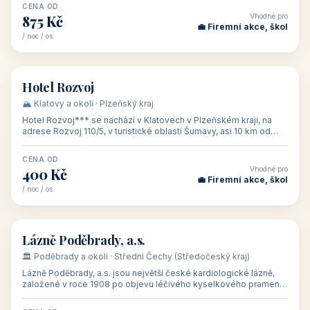
CENA OD
Vhodné pro
875 Kč
💼 Firemní akce, škol
/ noc / os.
👥 60
🏨 hotel
Hotel Rozvoj
🏔️ Klatovy a okolí · Plzeňský kraj
Hotel Rozvoj*** se nachází v Klatovech v Plzeňském kraji, na
adrese Rozvoj 110/5, v turistické oblasti Šumavy, asi 10 km od
hradu Švihov. Na
CENA OD
Vhodné pro
400 Kč
💼 Firemní akce, škol
/ noc / os.
♨️ lázně
Lázně Poděbrady, a.s.
🏛️ Poděbrady a okolí · Střední Čechy (Středočeský kraj)
Lázně Poděbrady, a.s. jsou největší české kardiologické lázně,
založené v roce 1908 po objevu léčivého kyselkového pramene
na zámeckém pozem