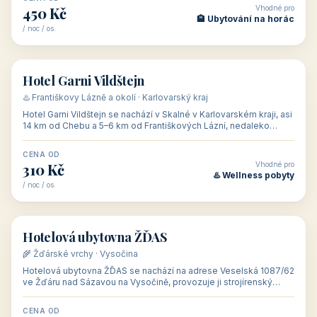
Vhodné pro
450 Kč
🏨 Ubytování na horác
/ noc / os.
👥 62
🏨 hotel
Hotel Garni Vildštejn
♨️ Františkovy Lázně a okolí · Karlovarský kraj
Hotel Garni Vildštejn se nachází v Skalné v Karlovarském kraji, asi
14 km od Chebu a 5–6 km od Františkových Lázní, nedaleko
hradu Vildštejn
CENA OD
Vhodné pro
310 Kč
♨️ Wellness pobyty
/ noc / os.
👥 132
🥾 turistická ubytovna
Hotelová ubytovna ŽĎAS
🌾 Žďárské vrchy · Vysočina
Hotelová ubytovna ŽĎAS se nachází na adrese Veselská 1087/62
ve Žďáru nad Sázavou na Vysočině, provozuje ji strojírenský
podnik ŽĎAS a.s. (z
CENA OD