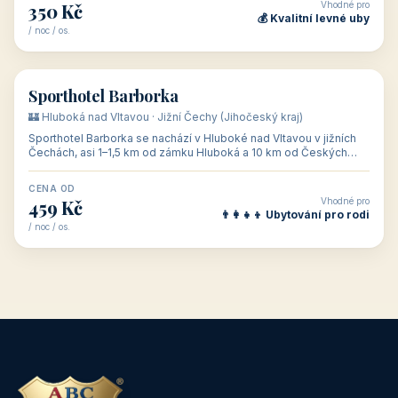
Vhodné pro
350 Kč
💰 Kvalitní levné uby
/ noc / os.
👥 72
🏨 hotel
Sporthotel Barborka
🏰 Hluboká nad Vltavou · Jižní Čechy (Jihočeský kraj)
Sporthotel Barborka se nachází v Hluboké nad Vltavou v jižních
Čechách, asi 1–1,5 km od zámku Hluboká a 10 km od Českých
Budějovic, na oploc
CENA OD
Vhodné pro
459 Kč
👨‍👩‍👧‍👦 Ubytování pro rodi
/ noc / os.