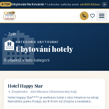
×
Ubytování Na Kovárně
📍 Lednicko-valtický areál
· od 600 Kč/noc
★ TOP
🏨
← Zpět
🏨
KATEGORIE UBYTOVÁNÍ
Ubytování hotely
8 objektů v této kategorii
👥 54
🏨 hotel
Hotel Happy Star
🍷 Znojemsko · Jižní Morava (Jihomoravský kraj)
Hotel Happy Star**** je wellness hotel v obci Hnanice na okraji
Národního parku Podyjí, asi 8–9 km od Znojma a nedaleko
rakouských hranic, v