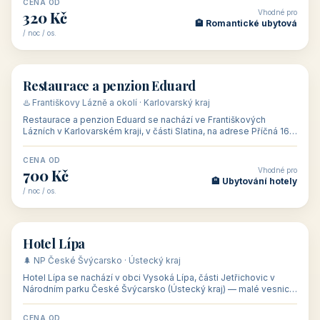
CENA OD
Vhodné pro
320 Kč
🏨 Romantické ubytová
/ noc / os.
👥 33
🏡 penzion
Restaurace a penzion Eduard
♨️ Františkovy Lázně a okolí · Karlovarský kraj
Restaurace a penzion Eduard se nachází ve Františkových
Lázních v Karlovarském kraji, v části Slatina, na adrese Příčná 16/1
— asi 300 m od
CENA OD
Vhodné pro
700 Kč
🏨 Ubytování hotely
/ noc / os.
👥 46
🏨 hotel
Hotel Lípa
🌲 NP České Švýcarsko · Ústecký kraj
Hotel Lípa se nachází v obci Vysoká Lípa, části Jetřichovic v
Národním parku České Švýcarsko (Ústecký kraj) — malé vesnici
s památkovou zóno
CENA OD