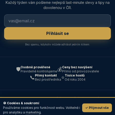
Každý týden vám pošleme nejlepší last-minute slevy a tipy na
dovolenou v ČR.
Přihlásit se
Bez spamu, kdykoliv můžete odhlásit jedním klikem.
Osobně prověřené
Ceny bez navýšení
🛡️
💰
Pravidelně kontrolujeme
Přímo od provozovatele
Přímý kontakt
Tisíce hostů
📞
⭐
Bez prostředníka
Od roku 2004
© 2004–2026 ABC — Ubytování · Cestování · Všechna práva
vyhrazena ·
Kontakt
🍪 Cookies & soukromí
Používáme cookies pro funkčnost webu. Volitelně i
✓ Přijmout vše
💬
pro analytiku a marketing.