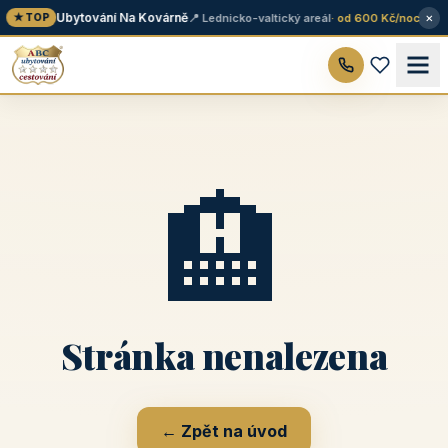
×
Ubytování Na Kovárně
📍 Lednicko-valtický areál
· od 600 Kč/noc
★ TOP
🏨
Stránka nenalezena
← Zpět na úvod