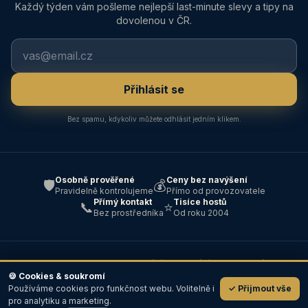
Každý týden vám pošleme nejlepší last-minute slevy a tipy na
dovolenou v ČR.
Přihlásit se
Bez spamu, kdykoliv můžete odhlásit jedním klikem.
Osobně prověřené
Ceny bez navýšení
🛡️
💰
Pravidelně kontrolujeme
Přímo od provozovatele
Přímý kontakt
Tisíce hostů
📞
⭐
Bez prostředníka
Od roku 2004
© 2004–2026 ABC — Ubytování · Cestování · Všechna práva
vyhrazena ·
Kontakt
🍪 Cookies & soukromí
Používáme cookies pro funkčnost webu. Volitelně i
✓ Přijmout vše
💬
pro analytiku a marketing.