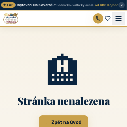
×
Ubytování Na Kovárně
📍 Lednicko-valtický areál
· od 600 Kč/noc
★ TOP
🏨
Stránka nenalezena
← Zpět na úvod