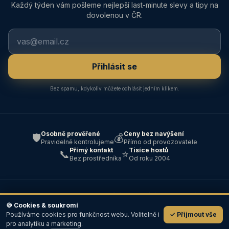
Každý týden vám pošleme nejlepší last-minute slevy a tipy na
dovolenou v ČR.
Přihlásit se
Bez spamu, kdykoliv můžete odhlásit jedním klikem.
Osobně prověřené
Ceny bez navýšení
🛡️
💰
Pravidelně kontrolujeme
Přímo od provozovatele
Přímý kontakt
Tisíce hostů
📞
⭐
Bez prostředníka
Od roku 2004
© 2004–2026 ABC — Ubytování · Cestování · Všechna práva
vyhrazena ·
Kontakt
🍪 Cookies & soukromí
Používáme cookies pro funkčnost webu. Volitelně i
✓ Přijmout vše
💬
pro analytiku a marketing.