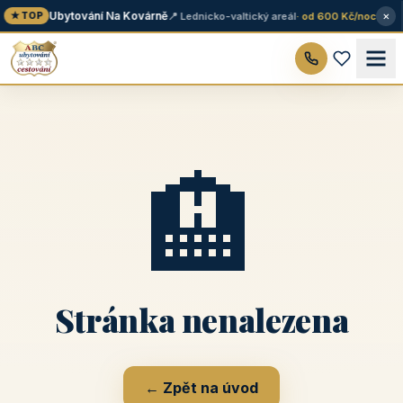
×
Ubytování Na Kovárně
📍 Lednicko-valtický areál
· od 600 Kč/noc
★ TOP
🏨
Stránka nenalezena
← Zpět na úvod