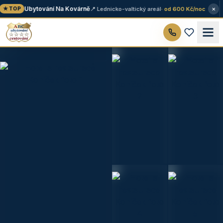
×
Ubytování Na Kovárně
📍 Lednicko-valtický areál
· od 600 Kč/noc
★ TOP