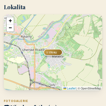
Lokalita
+
−
1 170 Kč
Leaflet
|
© OpenStreetMap
FOTOGALERIE