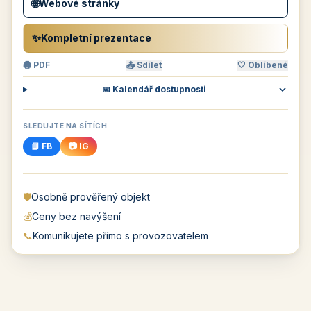
🌐
Webové stránky
✨
Kompletní prezentace
🖨 PDF
📤 Sdílet
🤍 Oblíbené
📅 Kalendář dostupnosti
SLEDUJTE NA SÍTÍCH
📘 FB
📷 IG
🛡️
Osobně prověřený objekt
💰
Ceny bez navýšení
📞
Komunikujete přímo s provozovatelem