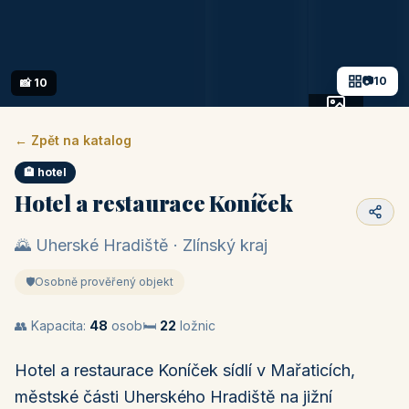
📷
10
📸 10
+5 fotek
← Zpět na katalog
🏨 hotel
Hotel a restaurace Koníček
🌄 Uherské Hradiště · Zlínský kraj
🛡️
Osobně prověřený objekt
👥 Kapacita:
48
osob
🛏️
22
ložnic
Hotel a restaurace Koníček sídlí v Mařaticích,
městské části Uherského Hradiště na jižní