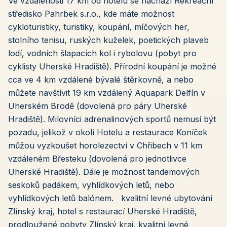
Ve vzdálenosti 17 km od hotelu se nachází Rekreační
středisko Pahrbek s.r.o., kde máte možnost
cykloturistiky, turistiky, koupání, míčových her,
stolního tenisu, ruských kuželek, poetických plaveb
lodí, vodních šlapacích kol i rybolovu (pobyt pro
cyklisty Uherské Hradiště). Přírodní koupání je možné
cca ve 4 km vzdálené bývalé štěrkovně, a nebo
můžete navštívit 19 km vzdálený Aquapark Delfín v
Uherském Brodě (dovolená pro páry Uherské
Hradiště). Milovníci adrenalinových sportů nemusí být
pozadu, jelikož v okolí Hotelu a restaurace Koníček
můžou vyzkoušet horolezectví v Chřibech v 11 km
vzdáleném Břesteku (dovolená pro jednotlivce
Uherské Hradiště). Dále je možnost tandemových
seskoků padákem, vyhlídkových letů, nebo
vyhlídkových letů balónem. kvalitní levné ubytování
Zlínský kraj, hotel s restaurací Uherské Hradiště,
prodloužené pobyty Zlínský kraj, kvalitní levné