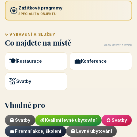
🎯
Zážitkové programy
SPECIALITA OBJEKTU
✨ VYBAVENÍ A SLUŽBY
Co najdete na místě
auto-detect z webu
🍽️
💼
Restaurace
Konference
💒
Svatby
Vhodné pro
🏨 Svatby
💰 Kvalitní levné ubytování
💍 Svatby
💼 Firemní akce, školení
🏨 Levné ubytování