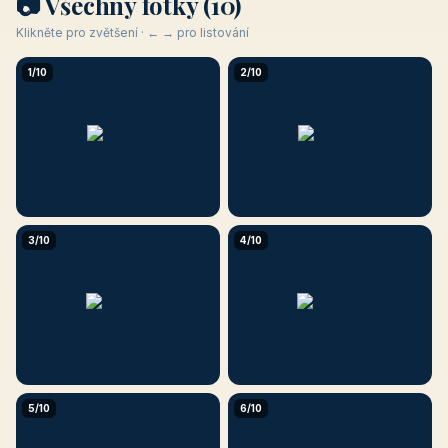
📷 Všechny fotky (10)
Klikněte pro zvětšení · ← → pro listování
1/10
2/10
3/10
4/10
5/10
6/10