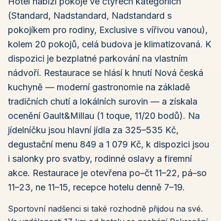
Hotel nabízí pokoje ve čtyřech kategoriích
(Standard, Nadstandard, Nadstandard s
pokojíkem pro rodiny, Exclusive s vířivou vanou),
kolem 20 pokojů, celá budova je klimatizovaná. K
dispozici je bezplatné parkování na vlastním
nádvoří. Restaurace se hlásí k hnutí Nová česká
kuchyně — moderní gastronomie na základě
tradičních chutí a lokálních surovin — a získala
ocenění Gault&Millau (1 toque, 11/20 bodů). Na
jídelníčku jsou hlavní jídla za 325–535 Kč,
degustační menu 849 a 1 079 Kč, k dispozici jsou
i salonky pro svatby, rodinné oslavy a firemní
akce. Restaurace je otevřena po–čt 11–22, pá–so
11–23, ne 11–15, recepce hotelu denně 7–19.
Sportovní nadšenci si také rozhodně přijdou na své.