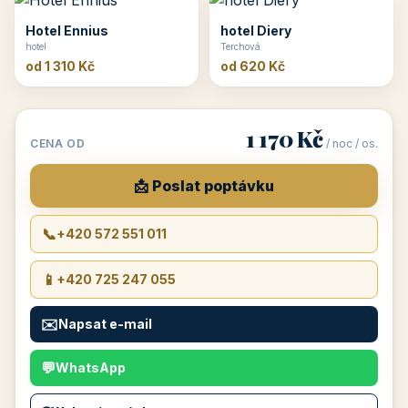
Hotel Ennius
hotel Diery
hotel
Terchová
od 1 310 Kč
od 620 Kč
1 170 Kč
CENA OD
/ noc / os.
📩 Poslat poptávku
📞
+420 572 551 011
📱
+420 725 247 055
✉️
Napsat e-mail
💬
WhatsApp