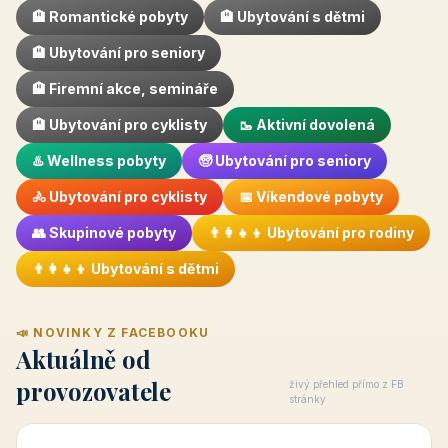
🏨 Romantické pobyty
🏨 Ubytování s dětmi
🏨 Ubytování pro seniory
🏨 Firemní akce, semináře
🏨 Ubytování pro cyklisty
🥾 Aktivní dovolená
♨️ Wellness pobyty
🧓 Ubytování pro seniory
🚴 Ubytování pro cyklisty
📅 Víkendové pobyty
👥 Skupinové pobyty
👨‍👩‍👧‍👦 Ubytování pro rodiny
👨‍👩‍👧‍👦 Ubytování s dětmi
📣 NOVINKY Z FACEBOOKU
Aktuálně od
provozovatele
živý přehled přímo z FB
stránky