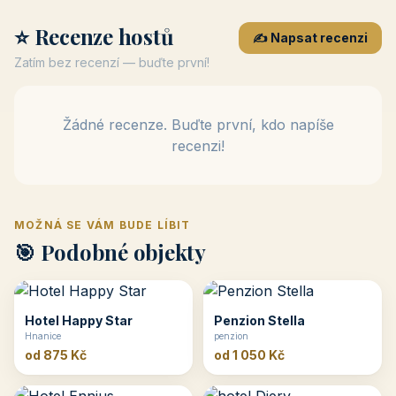
⭐ Recenze hostů
✍️ Napsat recenzi
Zatím bez recenzí — buďte první!
Žádné recenze. Buďte první, kdo napíše
recenzi!
MOŽNÁ SE VÁM BUDE LÍBIT
🎯 Podobné objekty
Hotel Happy Star
Penzion Stella
Hnanice
penzion
od 875 Kč
od 1 050 Kč