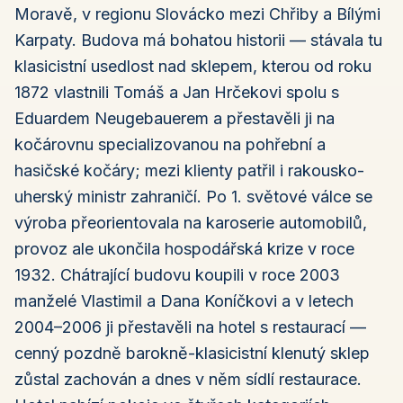
Moravě, v regionu Slovácko mezi Chřiby a Bílými
Karpaty. Budova má bohatou historii — stávala tu
klasicistní usedlost nad sklepem, kterou od roku
1872 vlastnili Tomáš a Jan Hrčekovi spolu s
Eduardem Neugebauerem a přestavěli ji na
kočárovnu specializovanou na pohřební a
hasičské kočáry; mezi klienty patřil i rakousko-
uherský ministr zahraničí. Po 1. světové válce se
výroba přeorientovala na karoserie automobilů,
provoz ale ukončila hospodářská krize v roce
1932. Chátrající budovu koupili v roce 2003
manželé Vlastimil a Dana Koníčkovi a v letech
2004–2006 ji přestavěli na hotel s restaurací —
cenný pozdně barokně-klasicistní klenutý sklep
zůstal zachován a dnes v něm sídlí restaurace.