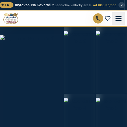
×
Ubytování Na Kovárně
📍 Lednicko-valtický areál
· od 600 Kč/noc
★ TOP