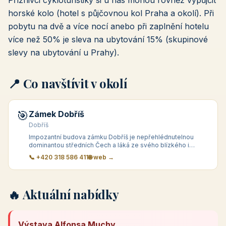
Příznivci cykloturistiky si u nás mohou rovněž vypůjčit
horské kolo (hotel s půjčovnou kol Praha a okolí). Při
pobytu na dvě a více nocí anebo při zaplnění hotelu
více než 50% je sleva na ubytování 15% (skupinové
slevy na ubytování u Prahy).
📍 Co navštívit v okolí
🎯
Zámek Dobříš
Dobříš
Impozantní budova zámku Dobříš je nepřehlédnutelnou
dominantou středních Čech a láká ze svého blízkého i
vzdálen&eacute
📞 +420 318 586 411
🌐 web →
🔥 Aktuální nabídky
Výstava Alfonsa Muchy