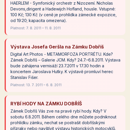
HAERLEM - Symfonický orchestr z Nizozemí. Nicholas
Devons,dirigent a Hadewijch Hofland, housle. Vstupné:
100 Kč; 130 Kč (v ceně je prohlídka zámecké expozice,
od 19:20; kapacita omezena).
Platnost: 7. 8. 2011 – 11. 8. 2011
Výstava Josefa Geršla na Zámku Dobříš
Digital Art Photos - METAMORFOZA PORTRÉTU. Kde?
Zámek Dobříš – Galerie JCM. Kdy? 24.7.–6.8.2011. Výstava
bude zahájena vernisáží 23.7.2011 v 17.30 hodin a
koncertem Jaroslava Hutky. K výstavě promluví herec
Stanislav Fišer.
Platnost: 13. 7. 2011 – 6. 8. 2011
RYBÍ HODY NA ZÁMKU DOBŘÍŠ
Zámek Dobříš Vás zve na pravé rybí hody. Kdy? V
sobotu 6.8.2011. Během celého dne můžete podniknout
prohlídku zámku, nechat se postrašit dobříšskými
přízraky nebo navštívit výstavu historických motocyklů.