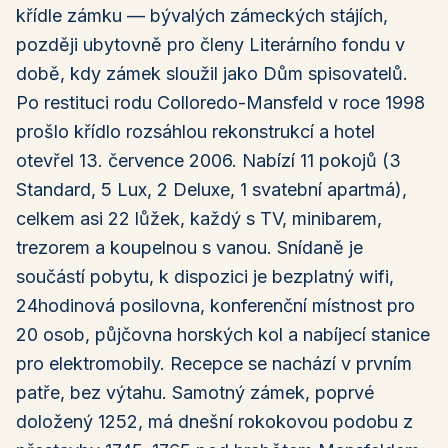
křídle zámku — bývalých zámeckých stájích,
později ubytovně pro členy Literárního fondu v
době, kdy zámek sloužil jako Dům spisovatelů.
Po restituci rodu Colloredo-Mansfeld v roce 1998
prošlo křídlo rozsáhlou rekonstrukcí a hotel
otevřel 13. července 2006. Nabízí 11 pokojů (3
Standard, 5 Lux, 2 Deluxe, 1 svatební apartmá),
celkem asi 22 lůžek, každý s TV, minibarem,
trezorem a koupelnou s vanou. Snídaně je
součástí pobytu, k dispozici je bezplatný wifi,
24hodinová posilovna, konferenční místnost pro
20 osob, půjčovna horských kol a nabíjecí stanice
pro elektromobily. Recepce se nachází v prvním
patře, bez výtahu. Samotný zámek, poprvé
doložený 1252, má dnešní rokokovou podobu z