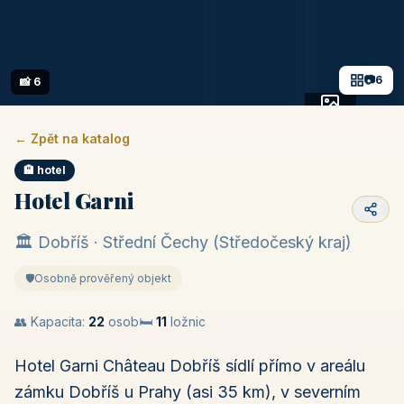
📷
6
📸 6
+1 fotek
← Zpět na katalog
🏨 hotel
Hotel Garni
🏛️ Dobříš · Střední Čechy (Středočeský kraj)
🛡️
Osobně prověřený objekt
👥 Kapacita:
22
osob
🛏️
11
ložnic
Hotel Garni Château Dobříš sídlí přímo v areálu
zámku Dobříš u Prahy (asi 35 km), v severním