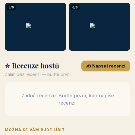
5/6
6/6
⭐ Recenze hostů
✍️ Napsat recenzi
Zatím bez recenzí — buďte první!
Žádné recenze. Buďte první, kdo napíše
recenzi!
MOŽNÁ SE VÁM BUDE LÍBIT