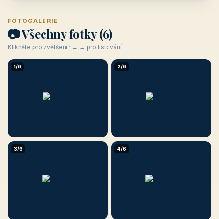
FOTOGALERIE
📷 Všechny fotky (6)
Klikněte pro zvětšení · ← → pro listování
1/6
2/6
3/6
4/6