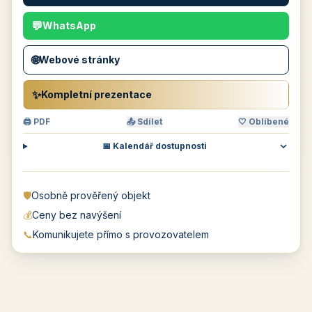
💬
WhatsApp
🌐
Webové stránky
✨
Kompletní prezentace
🖨 PDF
📤 Sdílet
🤍 Oblíbené
📅 Kalendář dostupnosti
🛡️
Osobně prověřený objekt
💰
Ceny bez navýšení
📞
Komunikujete přímo s provozovatelem