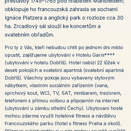
přestavby 1745–1765 pod hrabětem Mansfeldem;
obklopuje ho francouzská zahrada se sochami
Ignáce Platzera a anglický park o rozloze cca 30
ha. Zrcadlový sál slouží ke koncertům a
svatebním obřadům.
Pro ty z Vás, kteří nebudou chtít po jednom dni místo
opustit, zajišťujeme ubytování v Hotelu Garni****
(ubytování v hotelu Dobříš). Hotel nabízí 22 lůžek v
deseti pokojích a svatební apartmá (svatební apartmá
Dobříš). Všechny pokoje jsou vybaveny stylovým
nábytkem, vlastním sociálním zařízením (vana,
sprchový kout, WC), TV, SAT, minibarem, trezorem,
telefonem s přímou volbou a připojením na internet
(ubytování u zámku střední Čechy). Ubytovaní hosté
mohou zdarma využít hotelové fitness a návštěvu
francouzského parku (hotel s fitness Praha a okolí).