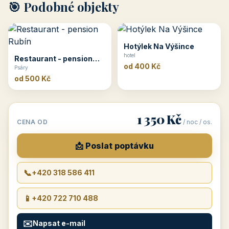
🎯 Podobné objekty
Hotýlek Na Výšince
hotel
Restaurant - pension
od 400 Kč
Rubín
Psáry
od 500 Kč
1 350 Kč
CENA OD
/ noc / os.
📩 Poslat poptávku
📞
+420 318 586 411
📱
+420 722 710 488
✉️
Napsat e-mail