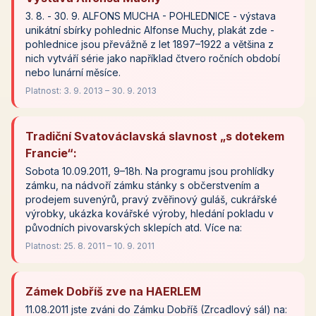
3. 8. - 30. 9. ALFONS MUCHA - POHLEDNICE - výstava
unikátní sbírky pohlednic Alfonse Muchy, plakát zde -
pohlednice jsou převážně z let 1897–1922 a většina z
nich vytváří série jako například čtvero ročních období
nebo lunární měsíce.
Platnost: 3. 9. 2013 – 30. 9. 2013
Tradiční Svatováclavská slavnost „s dotekem
Francie“:
Sobota 10.09.2011, 9–18h. Na programu jsou prohlídky
zámku, na nádvoří zámku stánky s občerstvením a
prodejem suvenýrů, pravý zvěřinový guláš, cukrářské
výrobky, ukázka kovářské výroby, hledání pokladu v
původních pivovarských sklepích atd. Více na:
Platnost: 25. 8. 2011 – 10. 9. 2011
Zámek Dobříš zve na HAERLEM
11.08.2011 jste zváni do Zámku Dobříš (Zrcadlový sál) na: