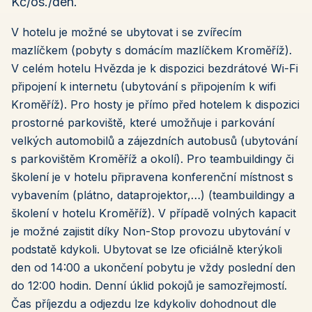
Kč/os./den.
V hotelu je možné se ubytovat i se zvířecím
mazlíčkem (pobyty s domácím mazlíčkem Kroměříž).
V celém hotelu Hvězda je k dispozici bezdrátové Wi-Fi
připojení k internetu (ubytování s připojením k wifi
Kroměříž). Pro hosty je přímo před hotelem k dispozici
prostorné parkoviště, které umožňuje i parkování
velkých automobilů a zájezdních autobusů (ubytování
s parkovištěm Kroměříž a okolí). Pro teambuildingy či
školení je v hotelu připravena konferenční místnost s
vybavením (plátno, dataprojektor,…) (teambuildingy a
školení v hotelu Kroměříž). V případě volných kapacit
je možné zajistit díky Non-Stop provozu ubytování v
podstatě kdykoli. Ubytovat se lze oficiálně kterýkoli
den od 14:00 a ukončení pobytu je vždy poslední den
do 12:00 hodin. Denní úklid pokojů je samozřejmostí.
Čas příjezdu a odjezdu lze kdykoliv dohodnout dle