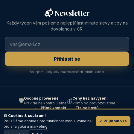
📬 Newsletter
Každý týden vám pošleme nejlepší last-minute slevy a tipy na
dovolenou v ČR.
Přihlásit se
Bez spamu, kdykoliv můžete odhlásit jedním klikem.
Osobně prověřené
Ceny bez navýšení
🛡️
💰
Pravidelně kontrolujeme
Přímo od provozovatele
Přímý kontakt
Tisíce hostů
📞
⭐
Bez prostředníka
Od roku 2004
🍪 Cookies & soukromí
Používáme cookies pro funkčnost webu. Volitelně i
✓ Přijmout vše
💬
pro analytiku a marketing.
od
📞 Volat
✉️ Email
800 Kč