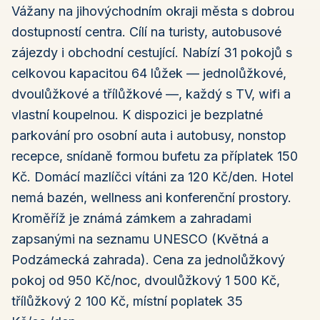
Vážany na jihovýchodním okraji města s dobrou
dostupností centra. Cílí na turisty, autobusové
zájezdy i obchodní cestující. Nabízí 31 pokojů s
celkovou kapacitou 64 lůžek — jednolůžkové,
dvoulůžkové a třílůžkové —, každý s TV, wifi a
vlastní koupelnou. K dispozici je bezplatné
parkování pro osobní auta i autobusy, nonstop
recepce, snídaně formou bufetu za příplatek 150
Kč. Domácí mazlíčci vítáni za 120 Kč/den. Hotel
nemá bazén, wellness ani konferenční prostory.
Kroměříž je známá zámkem a zahradami
zapsanými na seznamu UNESCO (Květná a
Podzámecká zahrada). Cena za jednolůžkový
pokoj od 950 Kč/noc, dvoulůžkový 1 500 Kč,
třílůžkový 2 100 Kč, místní poplatek 35