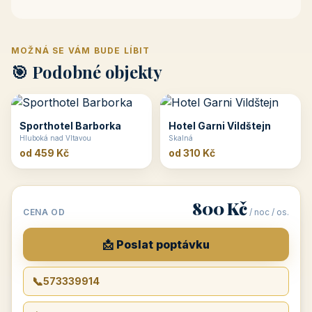
MOŽNÁ SE VÁM BUDE LÍBIT
🎯 Podobné objekty
Sporthotel Barborka
Hotel Garni Vildštejn
Hluboká nad Vltavou
Skalná
od 459 Kč
od 310 Kč
800 Kč
CENA OD
/ noc / os.
📩 Poslat poptávku
📞
573339914