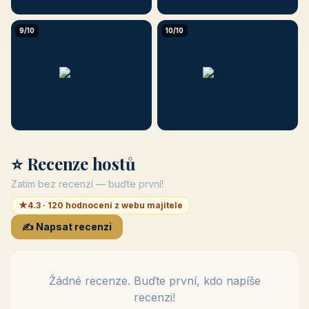
9/10
10/10
⭐ Recenze hostů
Zatím bez recenzí — buďte první!
★
4.3 · 120 hodnocení z webu majitele
✍️ Napsat recenzi
Žádné recenze. Buďte první, kdo napíše
recenzi!