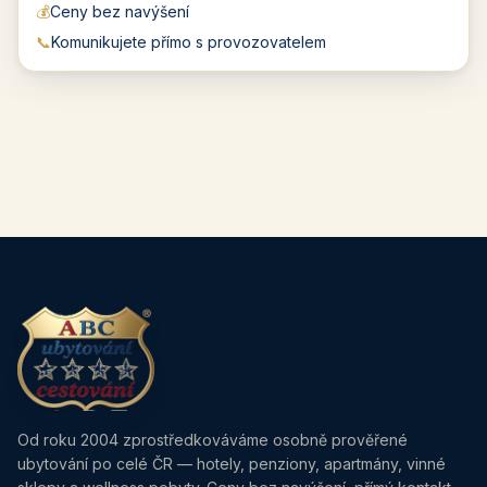
💰
Ceny bez navýšení
📞
Komunikujete přímo s provozovatelem
Od roku 2004 zprostředkováváme osobně prověřené
ubytování po celé ČR — hotely, penziony, apartmány, vinné