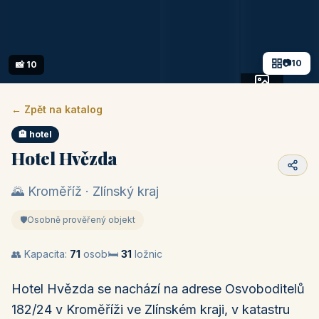
📷
10
📸 10
+5 fotek
← Zpět na katalog
🏨 hotel
Hotel Hvězda
🌄 Kroměříž · Zlínský kraj
🛡️
Osobně prověřený objekt
👥 Kapacita:
71
osob
🛏️
31
ložnic
Hotel Hvězda se nachází na adrese Osvoboditelů
182/24 v Kroměříži ve Zlínském kraji, v katastru