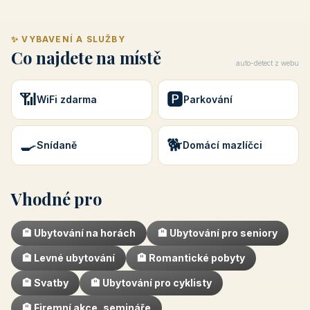
Rezervovat 170 Kč Snídaně /
✨ VYBAVENÍ A SLUŽBY
Co najdete na místě
auto-detect z webu
📶
🅿️
WiFi zdarma
Parkování
🍳
🐕
Snídaně
Domácí mazlíčci
Vhodné pro
🏨 Ubytování na horách
🏨 Ubytování pro seniory
🏨 Levné ubytování
🏨 Romantické pobyty
🏨 Svatby
🏨 Ubytování pro cyklisty
🏨 Firemní akce, semináře