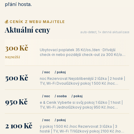
přání hosta.
💰 CENÍK Z WEBU MAJITELE
Aktuální ceny
auto-detect, 1× denně aktualizace
300 Kč
Ubytovací poplatek 35 Kč/os./den · Dřívější
check-in nebo pozdější check-out za 300 Kč/os.
NEJNIŽŠÍ
Recenze Co říkají naši hosté
/ noc
/ pokoj
500 Kč
noc Rezervovat Nejoblíbenější 2 lůžka | 2 hosté |
TV, Wi-Fi Dvoulůžkový pokoj 1 500 Kč /noc
Rezervovat 3 lůžka | 3 hosté
/ noc
/ osoba
/ pokoj
950 Kč
e & Ceník Vyberte si svůj pokoj 1 lůžko | 1 host |
TV, Wi-Fi Jednolůžkový pokoj 950 Kč /noc
Rezervovat Nejoblíbenější 2
/ noc
/ pokoj
2 100 Kč
ý pokoj 1 500 Kč /noc Rezervovat 3 lůžka | 3
hosté | TV, Wi-Fi Třílůžkový pokoj 2100 Kč /noc