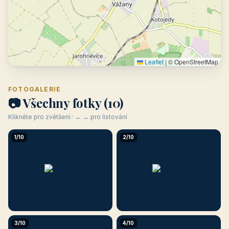
Leaflet
|
© OpenStreetMap
FOTOGALERIE
📷 Všechny fotky (10)
Klikněte pro zvětšení · ← → pro listování
1/10
2/10
3/10
4/10