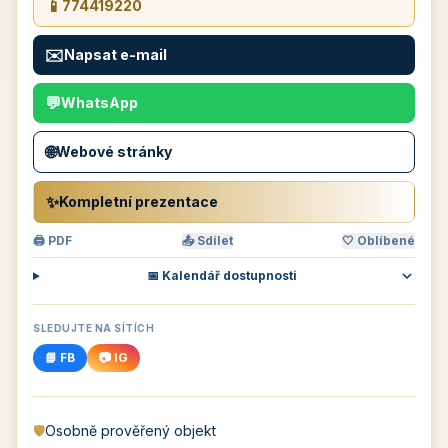
📱
774419220
✉️
Napsat e-mail
💬
WhatsApp
🌐
Webové stránky
✨
Kompletní prezentace
🖨 PDF
📤 Sdílet
🤍 Oblíbené
📅 Kalendář dostupnosti
SLEDUJTE NA SÍTÍCH
📘 FB
📷 IG
🛡️
Osobně prověřený objekt