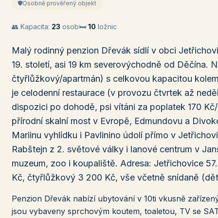
🛡️
Osobně prověřený objekt
👥 Kapacita:
23
osob
🛏️
10
ložnic
Malý rodinný penzion Dřevák sídlí v obci Jetřich
19. století, asi 19 km severovýchodně od Děčína. 
čtyřlůžkový/apartmán) s celkovou kapacitou kolem 
je celodenní restaurace (v provozu čtvrtek až neděle
dispozici po dohodě, psi vítáni za poplatek 170 Kč
přírodní skalní most v Evropě, Edmundovu a Divoko
Mariinu vyhlídku i Pavlinino údolí přímo v Jetřicho
Rabštejn z 2. světové války i lanové centrum v Ja
muzeum, zoo i koupaliště. Adresa: Jetřichovice 57
Kč, čtyřlůžkový 3 200 Kč, vše včetně snídaně (dět
Penzion Dřevák nabízí ubytování v 10ti vkusně zaříze
jsou vybaveny sprchovým koutem, toaletou, TV se SAT