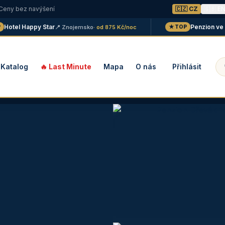
 Ceny bez navýšení
🇨🇿 CZ
🇬🇧 E
otel Happy Star
Penzion ve vin
📍 Znojemsko
· od 875 Kč/noc
★ TOP
Katalog
🔥 Last Minute
Mapa
O nás
Přihlásit