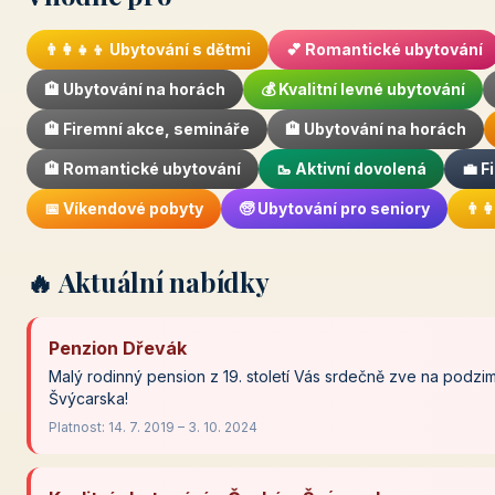
👨‍👩‍👧‍👦 Ubytování s dětmi
💕 Romantické ubytování
🏨 Ubytování na horách
💰 Kvalitní levné ubytování
🏨 Firemní akce, semináře
🏨 Ubytování na horách
🏨 Romantické ubytování
🥾 Aktivní dovolená
💼 F
📅 Víkendové pobyty
🧓 Ubytování pro seniory
👨‍
🔥 Aktuální nabídky
Penzion Dřevák
Malý rodinný pension z 19. století Vás srdečně zve na podz
Švýcarska!
Platnost: 14. 7. 2019 – 3. 10. 2024