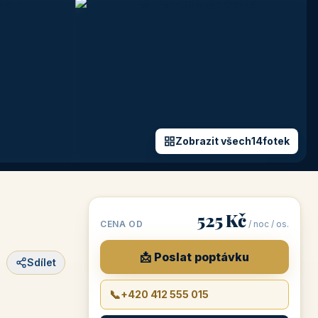
Zobrazit všech
14
fotek
+9 fotek
525 Kč
CENA OD
/ noc / os.
📩 Poslat poptávku
Sdílet
📞
+420 412 555 015