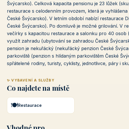
Švýcarsko). Celková kapacita pensionu je 23 lůžek (sk
restaurace s celodenním provozem, která je vyhlášena 
České Švýcarsko). V letním období nabízí restaurace D
České Švýcarsko). Po domluvě je možné grilování. V res
večírky s kapacitou restaurace a salonku pro 40 osob
využít zahradu (ubytování se zahradou České Švýcarsk
pension je nekuřácký (nekuřácký penzion České Švýcars
parkoviště (penzion s hlídaným parkovištěm České Švý
spřátelené rodiny, turisty, cyklisty, jednotlivce, páry i sk
✨ VYBAVENÍ A SLUŽBY
Co najdete na místě
🍽️
Restaurace
Vhodné pro