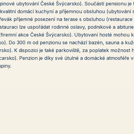
upinové ubytování České Švýcarsko). Součástí pensionu je 
kvalitní domácí kuchyní a příjemnou obsluhou (ubytování 
řevák příjemné posezení na terase s obsluhou (restaurace 
tauraci lze uspořádat rodinné oslavy, podnikové a abituri
 (firemní akce České Švýcarsko). Ubytovaní hosté mohou 
o). Do 300 m od penzionu se nachází bazén, sauna a kuže
ko). K dispozici je také parkoviště, za poplatek možnost 
carsko). Penzion je díky své útulné a domácké atmosféře 
upiny.