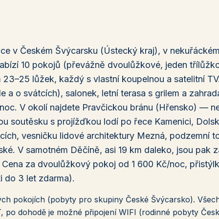
ovice v Českém Švýcarsku (Ústecký kraj), v nekuřáck
Nabízí 10 pokojů (převážně dvoulůžkové, jeden třílůžk
23–25 lůžek, každý s vlastní koupelnou a satelitní TV
 a o svátcích), salonek, letní terasa s grilem a zahrada
/noc. V okolí najdete Pravčickou bránu (Hřensko) — ne
u soutěsku s projížďkou lodí po řece Kamenici, Dolsk
vicích, vesničku lidové architektury Mezná, podzemní t
nské. V samotném Děčíně, asi 19 km daleko, jsou pak 
. Cena za dvoulůžkový pokoj od 1 600 Kč/noc, přistýl
i do 3 let zdarma).
ných pokojích (pobyty pro skupiny České Švýcarsko). Všec
, po dohodě je možné připojení WIFI (rodinné pobyty Čes