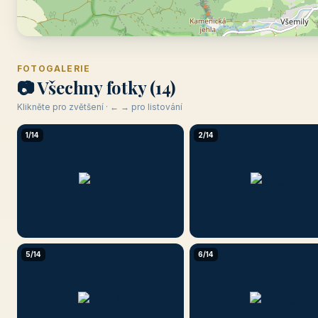
FOTOGALERIE
📷 Všechny fotky (14)
Klikněte pro zvětšení · ← → pro listování
1/14
2/14
5/14
6/14