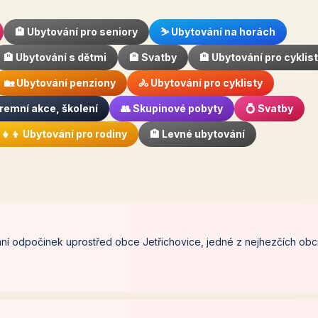
🏨 Ubytování pro seniory
⛷️ Ubytování na horách
🏨 Ubytování s dětmi
🏨 Svatby
🏨 Ubytování pro cyklis
🏡 Ubytování penziony
🚴 Ubytování pro cyklisty
iremní akce, školení
👥 Skupinové pobyty
💍 Svatby
‍👧‍👦 Ubytování pro rodiny
🏨 Levné ubytování
imní odpočinek uprostřed obce Jetřichovice, jedné z nejhezčích ob