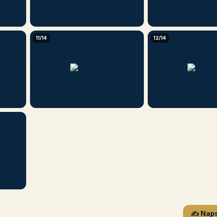
11/14
12/14
✍️ Naps