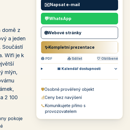
✉️
Napsat e-mail
💬
WhatsApp
ém domě z
🌐
Webové stránky
ový a jeden
. Součástí
✨
Kompletní prezentace
. Wifi je k
🖨 PDF
📤 Sdílet
🤍 Oblíbené
jvětší
📅 Kalendář dostupnosti
ý mlýn,
ovárnu
zámek,
🛡️
Osobně prověřený objekt
ka 2 100
💰
Ceny bez navýšení
📞
Komunikujete přímo s
provozovatelem
hny pokoje
ké