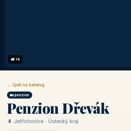
📸 14
← Zpět na katalog
🏡 penzion
Penzion Dřevák
🌲 Jetřichovice · Ústecký kraj