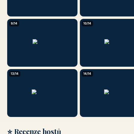
9/14
10/14
13/14
14/14
⭐ Recenze hostů