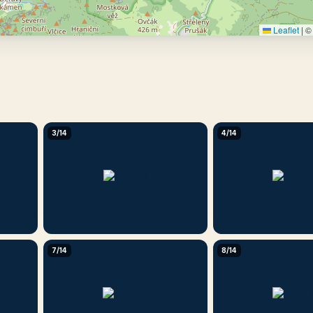
Leaflet
|
© 
3/14
4/14
7/14
8/14