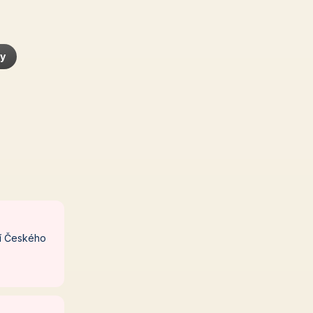
ty
cí Českého