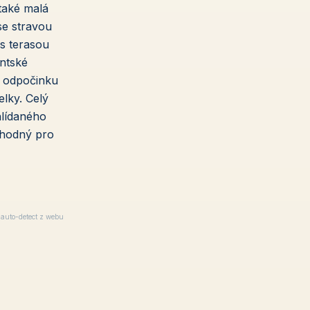
také malá
se stravou
s terasou
entské
k odpočinku
lky. Celý
hlídaného
vhodný pro
auto-detect z webu