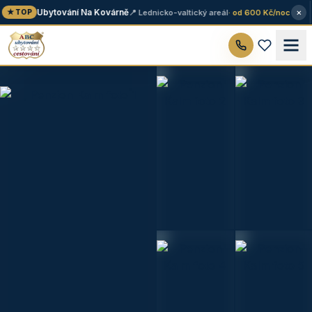
×
Ubytování Na Kovárně
📍 Lednicko-valtický areál
· od 600 Kč/noc
★ TOP