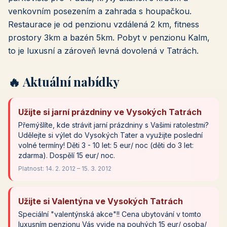
venkovním posezením a zahrada s houpačkou.
Restaurace je od penzionu vzdálená 2 km, fitness
prostory 3km a bazén 5km. Pobyt v penzionu Kalm,
to je luxusní a zároveň levná dovolená v Tatrách.
🔥 Aktuální nabídky
Užijte si jarní prázdniny ve Vysokých Tatrách
Přemýšlíte, kde strávit jarní prázdniny s Vašimi ratolestmi?
Udělejte si výlet do Vysokých Tater a využijte poslední
volné termíny! Děti 3 - 10 let: 5 eur/ noc (děti do 3 let:
zdarma). Dospělí 15 eur/ noc.
Platnost: 14. 2. 2012 – 15. 3. 2012
Užijte si Valentýna ve Vysokých Tatrách
Speciální "valentýnská akce"!! Cena ubytování v tomto
luxusním penzionu Vás vyjde na pouhých 15 eur/ osoba/