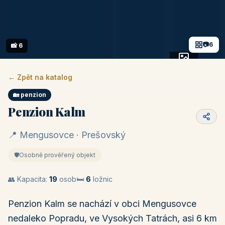
📷
6
📸 6
+1 fotek
← Zpět na katalog
🏡 penzion
Penzion Kalm
📍 Mengusovce · Prešovský
🛡️
Osobně prověřený objekt
👥 Kapacita:
19
osob
🛏️
6
ložnic
Penzion Kalm se nachází v obci Mengusovce
nedaleko Popradu, ve Vysokých Tatrách, asi 6 km