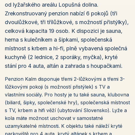
od lyžařského areálu Lopušná dolina.
Zrekonstruovaný penzion nabízí 6 pokojů (tři
dvoulůžkové, tři třílůžkové, s možností přistýlky),
celková kapacita 19 osob. K dispozici je sauna,
herna s kulečníkem a šipkami, společenská
místnost s krbem a hi-fi, plně vybavená společná
kuchyně (2 lednice, 2 sporáky, myčka), kryté
stání pro 4 auta, altán a zahrada s houpačkami.
Penzion Kalm disponuje třemi 2-lůžkovými a třemi 3-
lůžkovými pokoji (s možností přistýlek) s TV a
vlastními sociály. Pro hosty je tu také sauna, klubovna
(biliard, šipky, společenské hry), společenská místnost
s TV, krbem a hifi věží (ubytování Slovensko). Lyže a
kola máte možnost uschovat v samostatné
uzamykatelné místnosti. K objektu také náleží kryté
parkoviště pro 4 auta, krytý altánek s krbem a