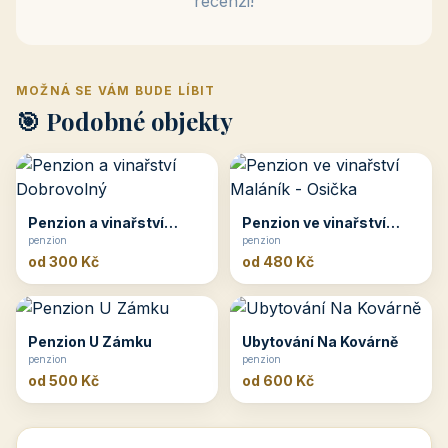
recenzi!
MOŽNÁ SE VÁM BUDE LÍBIT
🎯 Podobné objekty
Penzion a vinařství
Penzion ve vinařství
Dobrovolný
penzion
Maláník - Osička
penzion
od 300 Kč
od 480 Kč
Penzion U Zámku
Ubytování Na Kovárně
penzion
penzion
od 500 Kč
od 600 Kč