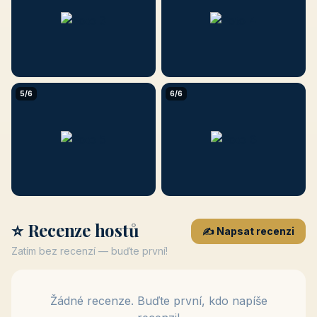
5/6
6/6
⭐ Recenze hostů
✍️ Napsat recenzi
Zatím bez recenzí — buďte první!
Žádné recenze. Buďte první, kdo napíše