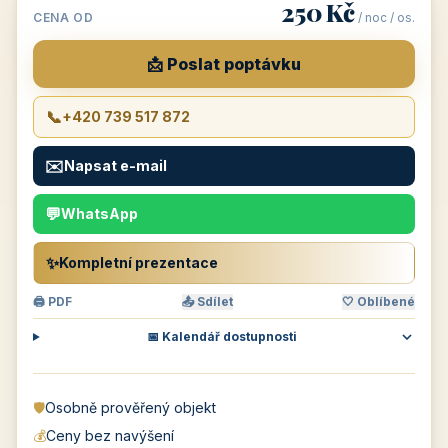
250 Kč
CENA OD
/ noc / os.
📩 Poslat poptávku
📞
+420 739 517 872
✉️
Napsat e-mail
💬
WhatsApp
✨
Kompletní prezentace
🖨 PDF
📤 Sdílet
🤍 Oblíbené
📅 Kalendář dostupnosti
🛡️
Osobně prověřený objekt
💰
Ceny bez navýšení