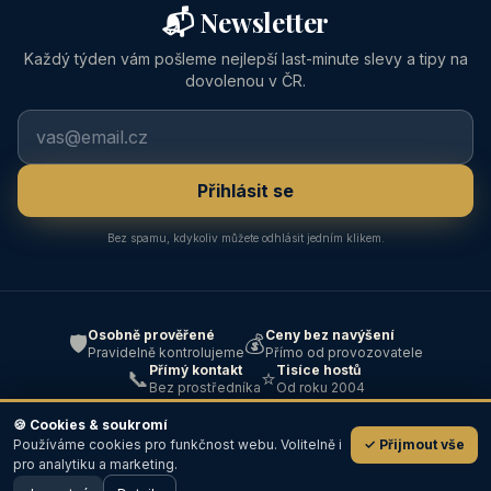
📬 Newsletter
Každý týden vám pošleme nejlepší last-minute slevy a tipy na
dovolenou v ČR.
Přihlásit se
Bez spamu, kdykoliv můžete odhlásit jedním klikem.
Osobně prověřené
Ceny bez navýšení
🛡️
💰
Pravidelně kontrolujeme
Přímo od provozovatele
Přímý kontakt
Tisíce hostů
📞
⭐
Bez prostředníka
Od roku 2004
🍪 Cookies & soukromí
Používáme cookies pro funkčnost webu. Volitelně i
✓ Přijmout vše
💬
pro analytiku a marketing.
© 2004–2026 ABC — Ubytování · Cestování · Všechna práva
od
📞 Volat
✉️ Email
250 Kč
vyhrazena ·
Kontakt