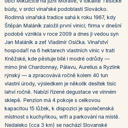
obci Mikulčice na jižní Moravě, v lokalitě Těšické
búdy, v srdci vinařské podoblasti Slovácko.
Rodinná vinařská tradice sahá k roku 1967, kdy
Štěpán Maláník založil první vinici; firma v dnešní
podobě vznikla v roce 2009 a dnes ji vedou syn
Jan Maláník a zeť Vladimír Osička. Vinařství
hospodaří na 6 hektarech vlastních vinic v trati
Kněžské, kde pěstuje bílé i modré odrůdy —
mimo jiné Chardonnay, Pálavu, Aurelius a Ryzlink
rýnský — a zpracovává ročně kolem 40 tun
vlastní úrody, výsledkem je několik desítek tisíc
lahví ročně. Nabízí řízené degustace ve vinném
sklepě. Penzion má 4 pokoje s celkovou
kapacitou 15 lůžek, k dispozici je společenská
místnost s kuchyňkou, wifi a parkování na místě.
Nedaleko (cca 3 km) se nachází Slovanské