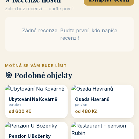
Zatím bez recenzí — buďte první!
Žádné recenze. Buďte první, kdo napíše
recenzi!
MOŽNÁ SE VÁM BUDE LÍBIT
🎯 Podobné objekty
Ubytování Na Kovárně
Osada Havranů
penzion
penzion
od 600 Kč
od 480 Kč
Penzion U Boženky