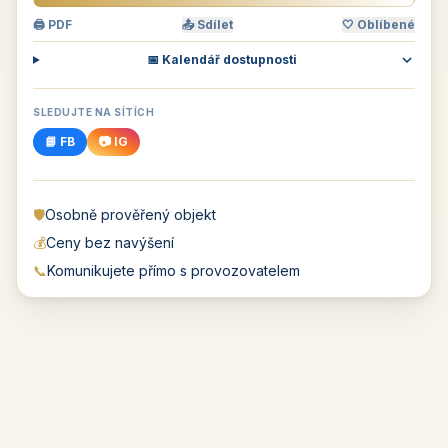
🖨 PDF
📤 Sdílet
🤍 Oblíbené
📅 Kalendář dostupnosti
SLEDUJTE NA SÍTÍCH
📘 FB
📷 IG
🛡️
Osobně prověřený objekt
💰
Ceny bez navýšení
📞
Komunikujete přímo s provozovatelem