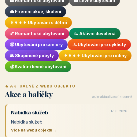
🏨 Romantické ubytování
🏨 Levné ubytování
💼 Firemní akce, školení
👨‍👩‍👧‍👦 Ubytování s dětmi
💕 Romantické ubytování
🥾 Aktivní dovolená
🧓 Ubytování pro seniory
🚴 Ubytování pro cyklisty
👥 Skupinové pobyty
👨‍👩‍👧‍👦 Ubytování pro rodiny
💰 Kvalitní levné ubytování
🔥 AKTUÁLNĚ Z WEBU OBJEKTU
Akce a balíčky
auto-aktualizace 1× denně
17. 6. 2026
Nabídka služeb
Nabídka služeb
Více na webu objektu →