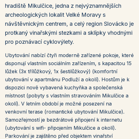
hradiště Mikulčice, jedna z nejvýznamnějších
archeologických lokalit Velké Moravy s
návštěvnickým centrem, a celý region Slovácko je
protkaný vinařskými stezkami a sklípky vhodnými
pro poznávací cyklovýlety.
Ubytování nabízí čtyři moderně zařízené pokoje, které
disponují vlastním sociálním zařízením, s kapacitou 15
lůžek (3x třílůžkový, 1x šestilůžkový) (komfortní
ubytování v apartmánu Podluží a okolí). Hostům je k
dispozici nově vybavená kuchyňka a společenská
místnost (pobyty s vlastním stravováním Mikulčice a
okolí). V letním období je možné posezení na
venkovní terase (romantické ubytování Mikulčice).
Samozřejmostí je bezdrátové připojení k internetu
(ubytování s wifi- připojením Mikulčice a okolí).
Parkování je zajištěno před objektem vinařství