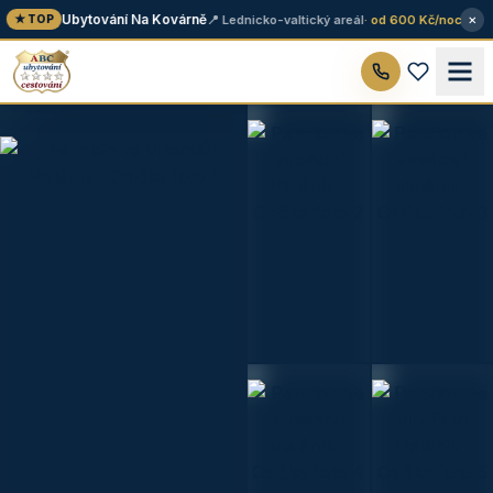
×
Ubytování Na Kovárně
📍 Lednicko-valtický areál
· od 600 Kč/noc
★ TOP