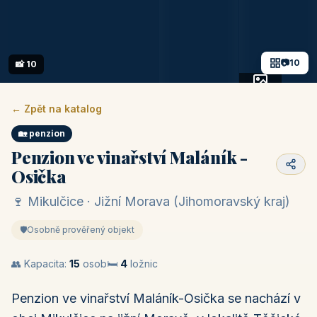
📷
10
📸 10
+5 fotek
← Zpět na katalog
🏡 penzion
Penzion ve vinařství Maláník -
Osička
🍷 Mikulčice · Jižní Morava (Jihomoravský kraj)
🛡️
Osobně prověřený objekt
👥 Kapacita:
15
osob
🛏️
4
ložnic
Penzion ve vinařství Maláník-Osička se nachází v