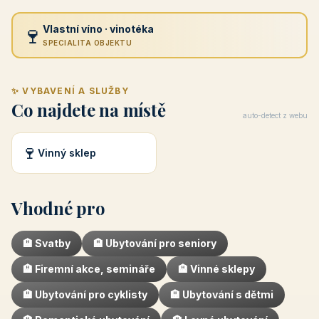
🍷
Vlastní víno · vinotéka
SPECIALITA OBJEKTU
✨ VYBAVENÍ A SLUŽBY
Co najdete na místě
auto-detect z webu
🍷
Vinný sklep
Vhodné pro
🏨 Svatby
🏨 Ubytování pro seniory
🏨 Firemní akce, semináře
🏨 Vinné sklepy
🏨 Ubytování pro cyklisty
🏨 Ubytování s dětmi