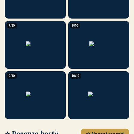
7/10
8/10
9/10
10/10
⭐ Recenze hostů
✍️ Napsat recenzi