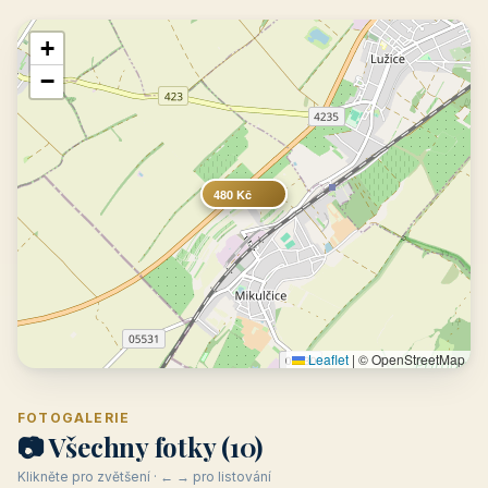
+
−
480 Kč
Leaflet
|
© OpenStreetMap
FOTOGALERIE
📷 Všechny fotky (10)
Klikněte pro zvětšení · ← → pro listování