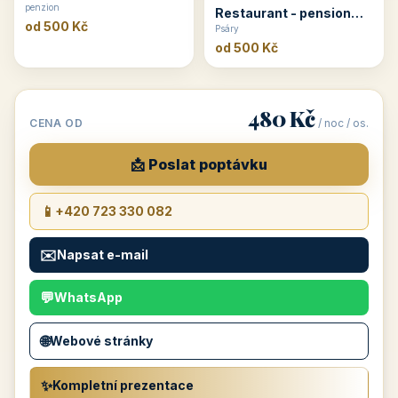
penzion
Restaurant - pension
od 500 Kč
Rubín
Psáry
od 500 Kč
480 Kč
CENA OD
/ noc / os.
📩 Poslat poptávku
📱
+420 723 330 082
✉️
Napsat e-mail
💬
WhatsApp
🌐
Webové stránky
✨
Kompletní prezentace