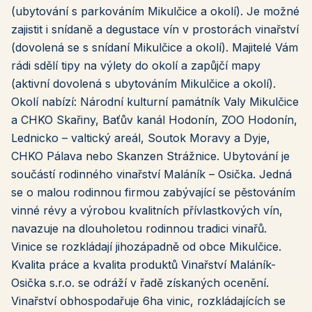
(ubytování s parkováním Mikulčice a okolí). Je možné
zajistit i snídaně a degustace vín v prostorách vinařství
(dovolená se s snídaní Mikulčice a okolí). Majitelé Vám
rádi sdělí tipy na výlety do okolí a zapůjčí mapy
(aktivní dovolená s ubytováním Mikulčice a okolí).
Okolí nabízí: Národní kulturní památník Valy Mikulčice
a CHKO Skařiny, Baťův kanál Hodonín, ZOO Hodonín,
Lednicko – valtický areál, Soutok Moravy a Dyje,
CHKO Pálava nebo Skanzen Strážnice. Ubytování je
součástí rodinného vinařství Maláník – Osička. Jedná
se o malou rodinnou firmou zabývající se pěstováním
vinné révy a výrobou kvalitních přívlastkových vín,
navazuje na dlouholetou rodinnou tradici vinařů.
Vinice se rozkládají jihozápadně od obce Mikulčice.
Kvalita práce a kvalita produktů Vinařství Maláník-
Osička s.r.o. se odráží v řadě získaných ocenění.
Vinařství obhospodařuje 6ha vinic, rozkládajících se