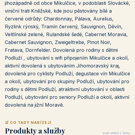
jihozápadně od obce Mikulčice, v podoblasti Slovácké,
viniční trati Kněžské, kde jsou pěstovány bílé a
červené odrůdy: Chardonnay, Pálava, Aurelius,
Ryzlink rýnský, Tramín červený, Sauvignon, Děvín,
Veltlínské zelené, Rulandské šedé, Cabernet Moravia,
Cabernet Sauvignon, Zweigeltrebe, Pinot Noir,
Fratava, Dornfelder. Dovolená pro rodiny s dětmi
Podluží , ubytování s wifi připojením Mikulčice a okolí,
aktivní dovolená s ubytováním Jihomoravský kraj,
dovolená pro cyklisty Podluží, degustace vín Mikulčice
a okolí, ubytování pro skupiny Podluží, ubytování pro
rodiny s dětmi Podluží, atraktivní ubytování v oblasti
Podluží, ubytování pro seniory Podluží a okolí, aktivní
dovolená na jižní Moravě.
🛒 CO TADY NABÍZEJÍ
Produkty a služby
auto-detect z webu