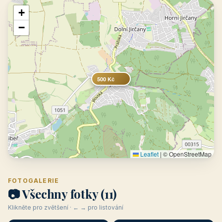
+
−
500 Kč
Leaflet
|
© OpenStreetMap
FOTOGALERIE
📷 Všechny fotky (11)
Klikněte pro zvětšení · ← → pro listování