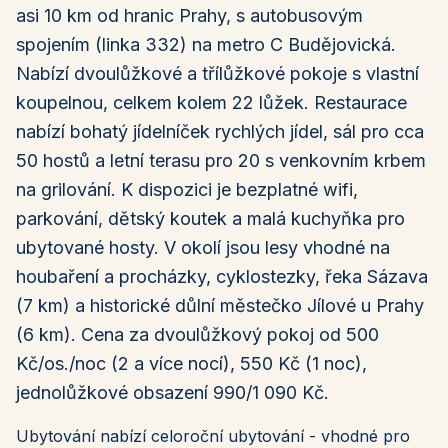
asi 10 km od hranic Prahy, s autobusovým
spojením (linka 332) na metro C Budějovická.
Nabízí dvoulůžkové a třílůžkové pokoje s vlastní
koupelnou, celkem kolem 22 lůžek. Restaurace
nabízí bohatý jídelníček rychlých jídel, sál pro cca
50 hostů a letní terasu pro 20 s venkovním krbem
na grilování. K dispozici je bezplatné wifi,
parkování, dětský koutek a malá kuchyňka pro
ubytované hosty. V okolí jsou lesy vhodné na
houbaření a procházky, cyklostezky, řeka Sázava
(7 km) a historické důlní městečko Jílové u Prahy
(6 km). Cena za dvoulůžkový pokoj od 500
Kč/os./noc (2 a více nocí), 550 Kč (1 noc),
jednolůžkové obsazení 990/1 090 Kč.
Ubytování nabízí celoroční ubytování - vhodné pro