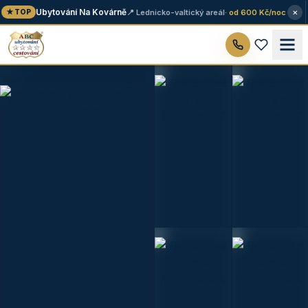
×
Ubytování Na Kovárně
📍 Lednicko-valtický areál
· od 600 Kč/noc
★ TOP