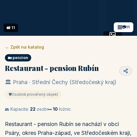
📷
11
📸 11
+6 fotek
← Zpět na katalog
🏡 penzion
Restaurant - pension Rubín
🏛️ Praha · Střední Čechy (Středočeský kraj)
🛡️
Osobně prověřený objekt
👥 Kapacita:
22
osob
🛏️
10
ložnic
Restaurant - pension Rubín se nachází v obci
Psáry, okres Praha-západ, ve Středočeském kraji,