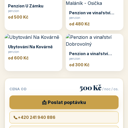
Penzion U Zámku
penzion
Penzion ve vinařství
od 500 Kč
Maláník - Osička
penzion
od 480 Kč
Ubytování Na Kovárně
penzion
Penzion a vinařství
od 600 Kč
Dobrovolný
penzion
od 300 Kč
500 Kč
CENA OD
/ noc / os.
📩 Poslat poptávku
📞
+420 241 940 886