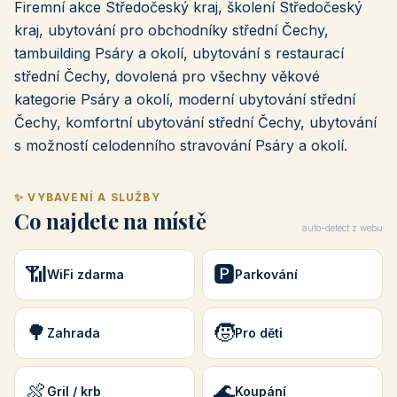
Firemní akce Středočeský kraj, školení Středočeský
kraj, ubytování pro obchodníky střední Čechy,
tambuilding Psáry a okolí, ubytování s restaurací
střední Čechy, dovolená pro všechny věkové
kategorie Psáry a okolí, moderní ubytování střední
Čechy, komfortní ubytování střední Čechy, ubytování
s možností celodenního stravování Psáry a okolí.
✨ VYBAVENÍ A SLUŽBY
Co najdete na místě
auto-detect z webu
📶
🅿️
WiFi zdarma
Parkování
🌳
🧒
Zahrada
Pro děti
🍖
🌊
Gril / krb
Koupání