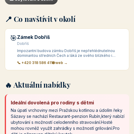
📍 Co navštívit v okolí
🎯
Zámek Dobříš
Dobříš
Impozantní budova zámku Dobříš je nepřehlédnutelnou
dominantou středních Čech a láká ze svého blízkého i
vzdálen&eacute
📞 +420 318 586 411
🌐 web →
🔥 Aktuální nabídky
Ideální dovolená pro rodiny s dětmi
Na úpatí vrchoviny mezi Pražskou kotlinou a údolím řeky
Sázavy se nachází Restaurant-penzion Rubín,který nabízí
ubytování s možností celodenního stravování.Hosté
mohou rovněž využít zahrádky s možností grilování.Pro