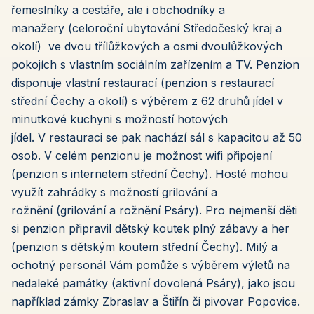
řemeslníky a cestáře, ale i obchodníky a
manažery (celoroční ubytování Středočeský kraj a
okolí) ve dvou třílůžkových a osmi dvoulůžkových
pokojích s vlastním sociálním zařízením a TV. Penzion
disponuje vlastní restaurací (penzion s restaurací
střední Čechy a okolí) s výběrem z 62 druhů jídel v
minutkové kuchyni s možností hotových
jídel. V restauraci se pak nachází sál s kapacitou až 50
osob. V celém penzionu je možnost wifi připojení
(penzion s internetem střední Čechy). Hosté mohou
využít zahrádky s možností grilování a
rožnění (grilování a rožnění Psáry). Pro nejmenší děti
si penzion připravil dětský koutek plný zábavy a her
(penzion s dětským koutem střední Čechy). Milý a
ochotný personál Vám pomůže s výběrem výletů na
nedaleké památky (aktivní dovolená Psáry), jako jsou
například zámky Zbraslav a Štiřín či pivovar Popovice.