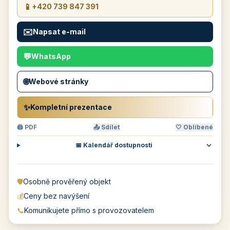
📱
+420 739 847 391
✉️
Napsat e-mail
💬
WhatsApp
🌐
Webové stránky
✨
Kompletní prezentace
🖨 PDF
📤 Sdílet
🤍 Oblíbené
📅 Kalendář dostupnosti
🛡️
Osobně prověřený objekt
💰
Ceny bez navýšení
📞
Komunikujete přímo s provozovatelem