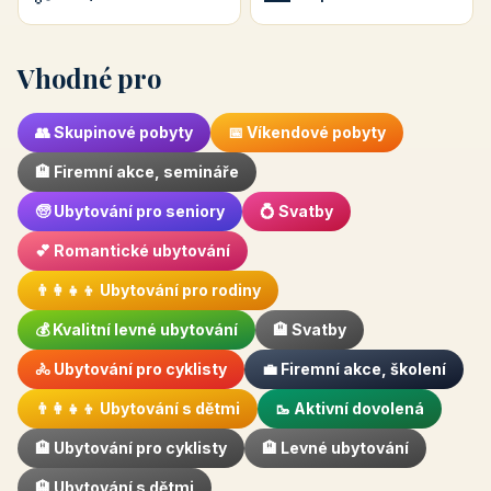
Vhodné pro
👥 Skupinové pobyty
📅 Víkendové pobyty
🏨 Firemní akce, semináře
🧓 Ubytování pro seniory
💍 Svatby
💕 Romantické ubytování
👨‍👩‍👧‍👦 Ubytování pro rodiny
💰 Kvalitní levné ubytování
🏨 Svatby
🚴 Ubytování pro cyklisty
💼 Firemní akce, školení
👨‍👩‍👧‍👦 Ubytování s dětmi
🥾 Aktivní dovolená
🏨 Ubytování pro cyklisty
🏨 Levné ubytování
🏨 Ubytování s dětmi