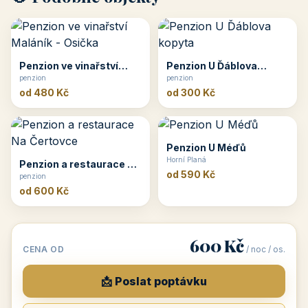
Penzion ve vinařství
Penzion U Ďáblova
Maláník - Osička
penzion
kopyta
penzion
od 480 Kč
od 300 Kč
Penzion U Méďů
Horní Planá
Penzion a restaurace Na
od 590 Kč
Čertovce
penzion
od 600 Kč
600 Kč
CENA OD
/ noc / os.
📩 Poslat poptávku