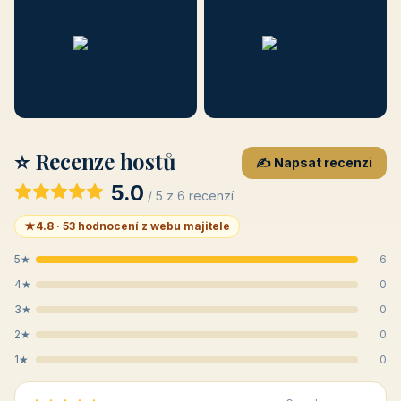
⭐ Recenze hostů
✍️ Napsat recenzi
5.0
/ 5 z 6 recenzí
★
4.8 · 53 hodnocení z webu majitele
5★
6
4★
0
3★
0
2★
0
1★
0