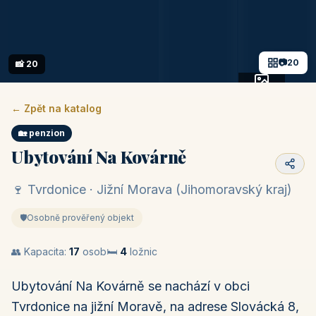
📷
20
📸 20
+15 fotek
← Zpět na katalog
🏡 penzion
Ubytování Na Kovárně
🍷 Tvrdonice · Jižní Morava (Jihomoravský kraj)
🛡️
Osobně prověřený objekt
👥 Kapacita:
17
osob
🛏️
4
ložnic
Ubytování Na Kovárně se nachází v obci
Tvrdonice na jižní Moravě, na adrese Slovácká 8,