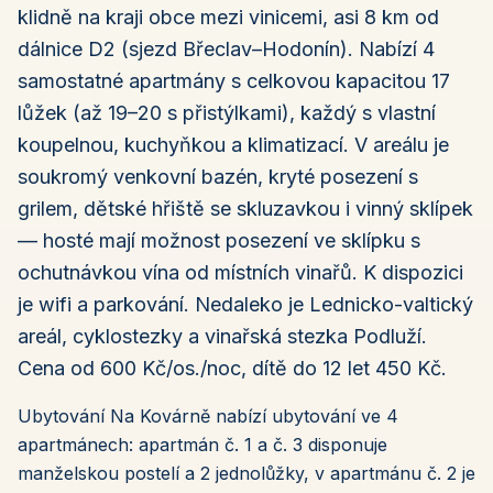
klidně na kraji obce mezi vinicemi, asi 8 km od
dálnice D2 (sjezd Břeclav–Hodonín). Nabízí 4
samostatné apartmány s celkovou kapacitou 17
lůžek (až 19–20 s přistýlkami), každý s vlastní
koupelnou, kuchyňkou a klimatizací. V areálu je
soukromý venkovní bazén, kryté posezení s
grilem, dětské hřiště se skluzavkou i vinný sklípek
— hosté mají možnost posezení ve sklípku s
ochutnávkou vína od místních vinařů. K dispozici
je wifi a parkování. Nedaleko je Lednicko-valtický
areál, cyklostezky a vinařská stezka Podluží.
Cena od 600 Kč/os./noc, dítě do 12 let 450 Kč.
Ubytování Na Kovárně nabízí ubytování ve 4
apartmánech: apartmán č. 1 a č. 3 disponuje
manželskou postelí a 2 jednolůžky, v apartmánu č. 2 je