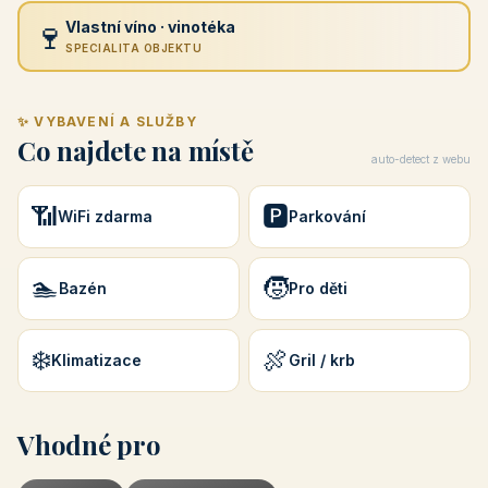
🍷
Vlastní víno · vinotéka
SPECIALITA OBJEKTU
✨ VYBAVENÍ A SLUŽBY
Co najdete na místě
auto-detect z webu
📶
🅿️
WiFi zdarma
Parkování
🏊
🧒
Bazén
Pro děti
❄️
🍖
Klimatizace
Gril / krb
Vhodné pro