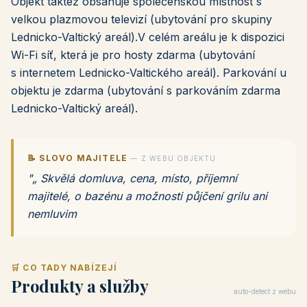
Objekt taktéž obsahuje společenskou místnost s
velkou plazmovou televizí (ubytování pro skupiny
Lednicko-Valtický areál).V celém areálu je k dispozici
Wi-Fi síť, která je pro hosty zdarma (ubytování
s internetem Lednicko-Valtického areál). Parkování u
objektu je zdarma (ubytování s parkováním zdarma
Lednicko-Valtický areál).
📝 SLOVO MAJITELE
— Z WEBU OBJEKTU
"„ Skvělá domluva, cena, místo, příjemní
majitelé, o bazénu a možnosti půjčení grilu ani
nemluvim
🛒 CO TADY NABÍZEJÍ
Produkty a služby
auto-detect z webu