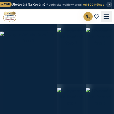
×
Ubytování Na Kovárně
📍 Lednicko-valtický areál
· od 600 Kč/noc
★ TOP