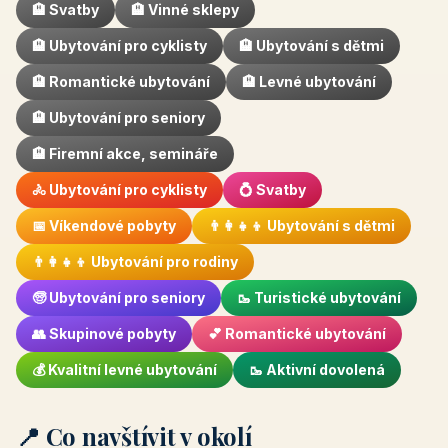
🏨 Svatby
🏨 Vinné sklepy
🏨 Ubytování pro cyklisty
🏨 Ubytování s dětmi
🏨 Romantické ubytování
🏨 Levné ubytování
🏨 Ubytování pro seniory
🏨 Firemní akce, semináře
🚴 Ubytování pro cyklisty
💍 Svatby
📅 Víkendové pobyty
👨‍👩‍👧‍👦 Ubytování s dětmi
👨‍👩‍👧‍👦 Ubytování pro rodiny
🧓 Ubytování pro seniory
🥾 Turistické ubytování
👥 Skupinové pobyty
💕 Romantické ubytování
💰 Kvalitní levné ubytování
🥾 Aktivní dovolená
📍 Co navštívit v okolí