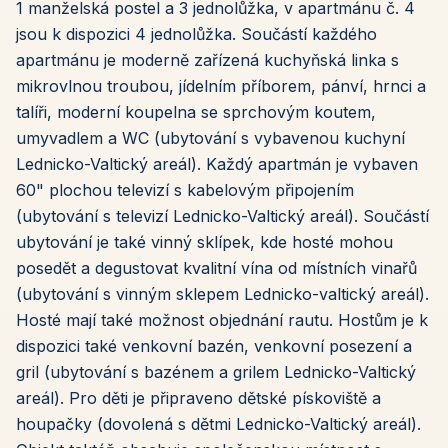
1 manželská postel a 3 jednolůžka, v apartmánu č. 4
jsou k dispozici 4 jednolůžka. Součástí každého
apartmánu je moderně zařízená kuchyňská linka s
mikrovlnou troubou, jídelním příborem, pánví, hrnci a
talíři, moderní koupelna se sprchovým koutem,
umyvadlem a WC (ubytování s vybavenou kuchyní
Lednicko-Valtický areál). Každý apartmán je vybaven
60" plochou televizí s kabelovým připojením
(ubytování s televizí Lednicko-Valtický areál). Součástí
ubytování je také vinný sklípek, kde hosté mohou
posedět a degustovat kvalitní vína od místních vinařů
(ubytování s vinným sklepem Lednicko-valtický areál).
Hosté mají také možnost objednání rautu. Hostům je k
dispozici také venkovní bazén, venkovní posezení a
gril (ubytování s bazénem a grilem Lednicko-Valtický
areál). Pro děti je připraveno dětské pískoviště a
houpačky (dovolená s dětmi Lednicko-Valtický areál).