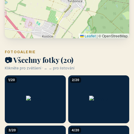
Leaflet
|
© OpenStreetMap
FOTOGALERIE
📷 Všechny fotky (20)
Klikněte pro zvětšení · ← → pro listování
1/20
2/20
3/20
4/20