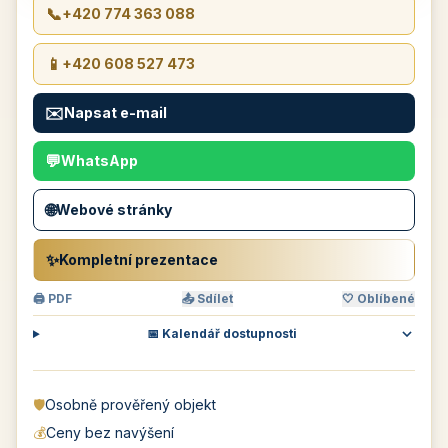
📞
+420 774 363 088
📱
+420 608 527 473
✉️
Napsat e-mail
💬
WhatsApp
🌐
Webové stránky
✨
Kompletní prezentace
🖨 PDF
📤 Sdílet
🤍 Oblíbené
📅 Kalendář dostupnosti
🛡️
Osobně prověřený objekt
💰
Ceny bez navýšení