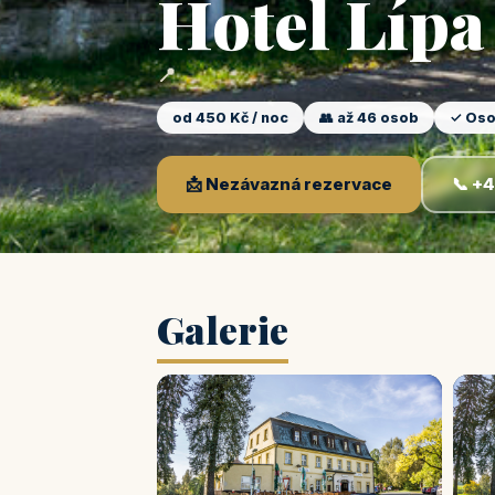
Hotel Lípa
📍
od 450 Kč / noc
👥 až 46 osob
✓ Oso
📩 Nezávazná rezervace
📞 +
Galerie