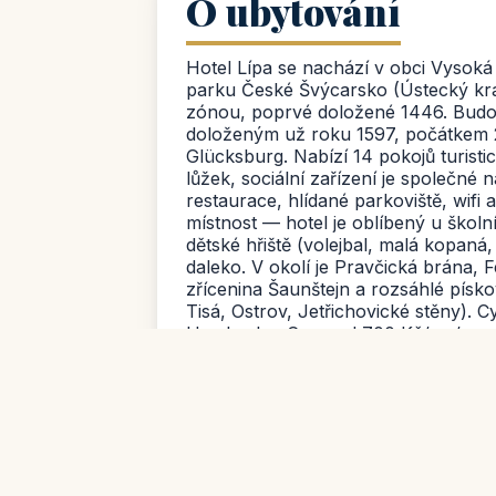
O ubytování
Hotel Lípa se nachází v obci Vysoká 
parku České Švýcarsko (Ústecký kra
zónou, poprvé doložené 1446. Budov
doloženým už roku 1597, počátkem 20
Glücksburg. Nabízí 14 pokojů turisti
lůžek, sociální zařízení je společné 
restaurace, hlídané parkoviště, wifi 
místnost — hotel je oblíbený u školní
dětské hřiště (volejbal, malá kopaná,
daleko. V okolí je Pravčická brána,
zřícenina Šaunštejn a rozsáhlé písko
Tisá, Ostrov, Jetřichovické stěny). 
Hamburku. Cena od 700 Kč/os./noc vč.
nocí) zvýhodněná nabídka od 450 Kč