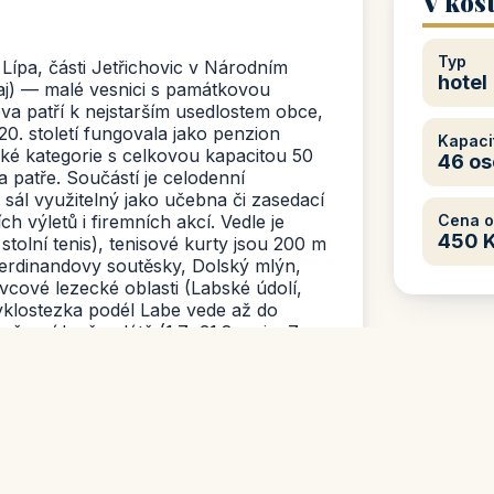
V kos
Typ
Lípa, části Jetřichovic v Národním
hotel
j) — malé vesnici s památkovou
a patří k nejstarším usedlostem obce,
. století fungovala jako penzion
Kapaci
cké kategorie s celkovou kapacitou 50
46 os
na patře. Součástí je celodenní
a sál využitelný jako učebna či zasedací
ch výletů i firemních akcí. Vedle je
Cena 
450 
 stolní tenis), tenisové kurty jsou 200 m
 Ferdinandovy soutěsky, Dolský mlýn,
vcové lezecké oblasti (Labské údolí,
Cyklostezka podél Labe vede až do
 snídaně, v létě (1.7.–31.8., min. 7
 bez stravy.
Přímý