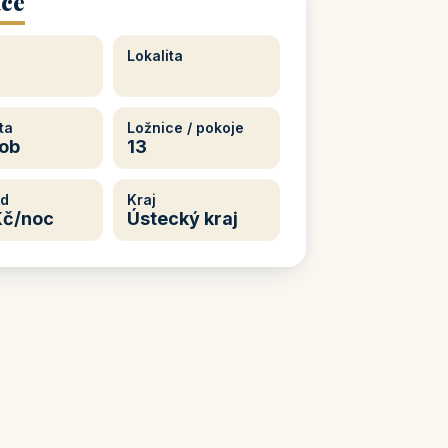
tce
Lokalita
ta
Ložnice / pokoje
ob
13
od
Kraj
Kč/noc
Ústecký kraj
 kontakt