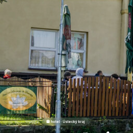
🏨 hotel · Ústecký kraj