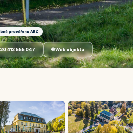
bně prověřeno ABC
🌐 Web objektu
420 412 555 047