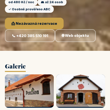
od 480 Kč / noc
👥 až 24 osob
✓ Osobně prověřeno ABC
📩 Nezávazná rezervace
🌐 Web objektu
📞 +420 385 510 191
Galerie