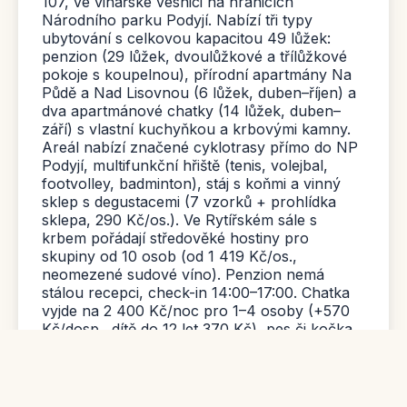
107, ve vinařské vesnici na hranicích
Národního parku Podyjí. Nabízí tři typy
ubytování s celkovou kapacitou 49 lůžek:
penzion (29 lůžek, dvoulůžkové a třílůžkové
pokoje s koupelnou), přírodní apartmány Na
Půdě a Nad Lisovnou (6 lůžek, duben–říjen) a
dva apartmánové chatky (14 lůžek, duben–
září) s vlastní kuchyňkou a krbovými kamny.
Areál nabízí značené cyklotrasy přímo do NP
Podyjí, multifunkční hřiště (tenis, volejbal,
footvolley, badminton), stáj s koňmi a vinný
sklep s degustacemi (7 vzorků + prohlídka
sklepa, 290 Kč/os.). Ve Rytířském sále s
krbem pořádají středověké hostiny pro
skupiny od 10 osob (od 1 419 Kč/os.,
neomezené sudové víno). Penzion nemá
stálou recepci, check-in 14:00–17:00. Chatka
vyjde na 2 400 Kč/noc pro 1–4 osoby (+570
Kč/dosp., dítě do 12 let 370 Kč), pes či kočka
200/150 Kč. V okolí je historické centrum
Znojma i síť cyklostezek Podyjím.