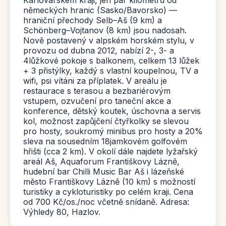
německých hranic (Sasko/Bavorsko) —
hraniční přechody Selb–Aš (9 km) a
Schönberg–Vojtanov (8 km) jsou nadosah.
Nově postavený v alpském horském stylu, v
provozu od dubna 2012, nabízí 2-, 3- a
4lůžkové pokoje s balkonem, celkem 13 lůžek
+ 3 přistýlky, každý s vlastní koupelnou, TV a
wifi, psi vítáni za příplatek. V areálu je
restaurace s terasou a bezbariérovým
vstupem, ozvučení pro taneční akce a
konference, dětský koutek, úschovna a servis
kol, možnost zapůjčení čtyřkolky se slevou
pro hosty, soukromý minibus pro hosty a 20%
sleva na sousedním 18jamkovém golfovém
hřišti (cca 2 km). V okolí dále najdete lyžařský
areál Aš, Aquaforum Františkovy Lázně,
hudební bar Chilli Music Bar Aš i lázeňské
město Františkovy Lázně (10 km) s možností
turistiky a cykloturistiky po celém kraji. Cena
od 700 Kč/os./noc včetně snídaně. Adresa:
Výhledy 80, Hazlov.