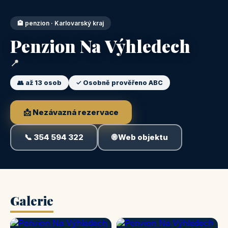
🏨 penzion · Karlovarský kraj
Penzion Na Výhledech
📍
👥 až 13 osob
✓ Osobně prověřeno ABC
📩 Nezávazná rezervace
🌐 Web objektu
📞 354 594 322
Galerie