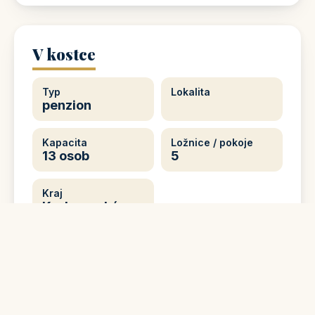
V kostce
Typ
Lokalita
penzion
Kapacita
Ložnice / pokoje
13 osob
5
Kraj
Karlovarský
kraj