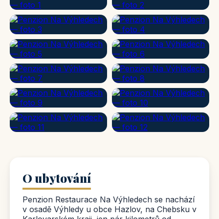
O ubytování
Penzion Restaurace Na Výhledech se nachází
v osadě Výhledy u obce Hazlov, na Chebsku v
Karlovarském kraji, jen pár kilometrů od