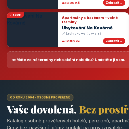
od 300 Kč
Zobrazit →
⚡ AKCE
Apartmány s bazénem – volné
termíny
Ubytování Na Kovárně
📍 Lednicko-valtický areál
od 600 Kč
Zobrazit →
📣 Máte volné termíny nebo akční nabídku? Umístěte ji sem.
OD ROKU 2004 · OSOBNĚ PROVĚŘENÉ
Vaše dovolená.
Bez prost
Katalog osobně prověřených hotelů, penzionů, apartmá
Ceny bez navýšení, přímý kontakt na provozovatele.