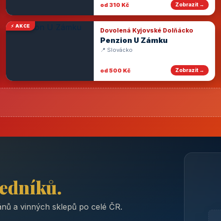
od 310 Kč
Zobrazit →
⚡ AKCE
Dovolená Kyjovské Dolňácko
Penzion U Zámku
📍 Slovácko
od 500 Kč
Zobrazit →
ředníků.
nů a vinných sklepů po celé ČR.