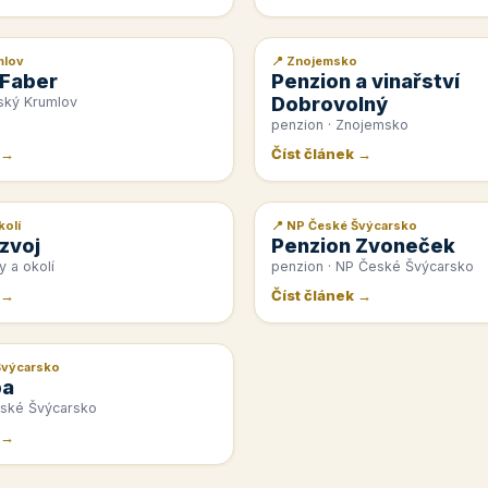
mlov
📍 Znojemsko
📰 PR článek
 Faber
Penzion a vinařství
Dobrovolný
ský Krumlov
penzion · Znojemsko
 →
Číst článek →
kolí
📍 NP České Švýcarsko
📰 PR článek
zvoj
Penzion Zvoneček
y a okolí
penzion · NP České Švýcarsko
 →
Číst článek →
Švýcarsko
pa
eské Švýcarsko
 →