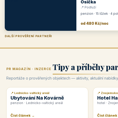
Osička
📍 Podluží
penzion · 15 lůžek · 4 p
od 480 Kč/noc
DALŠÍ PROVĚŘENÍ PARTNEŘI
Penzion U Zámku
Pension Faber
Penzion a vinařství Dobrovolný
Hotel Lípa
★
od 500 Kč
★
od 845 Kč
★
od 300 Kč
★
od 450 Kč
Tipy a příběhy pa
PR MAGAZÍN · INZERCE
Reportáže o prověřených objektech — aktivity, aktuální nabídky
📍 Lednicko-valtický areál
📍 Znojemsko
📰 PR článek
📰 PR článek
Ubytování Na Kovárně
Hotel Ha
penzion · Lednicko-valtický areál
hotel · Znoj
Číst článek →
Číst článek