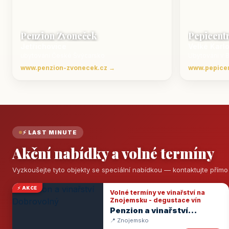
Penzion Zvoneček
Pepicent
Jetřichovice
Velké Karl
ubytování České Švýcarsko
Ubytování v 
www.penzion-zvonecek.cz →
www.pepice
⚡ LAST MINUTE
Akční nabídky a volné termíny
Vyzkoušejte tyto objekty se speciální nabídkou — kontaktujte přím
⚡ AKCE
Volné termíny ve vinařství na
Znojemsku - degustace vín
Penzion a vinařství
Dobrovolný
📍 Znojemsko