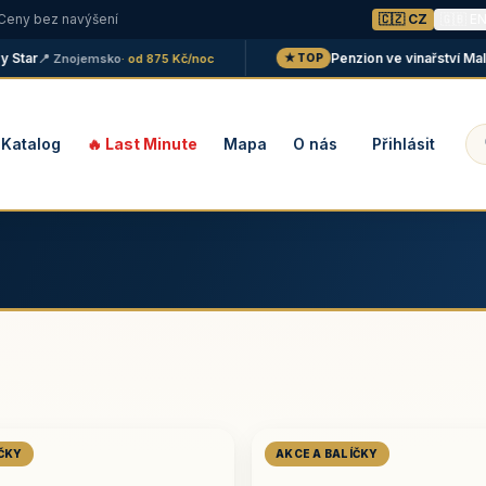
 Ceny bez navýšení
🇨🇿 CZ
🇬🇧 E
r
Penzion ve vinařství Maláník 
📍 Znojemsko
· od 875 Kč/noc
★ TOP
Katalog
🔥 Last Minute
Mapa
O nás
Přihlásit
ÍČKY
AKCE A BALÍČKY