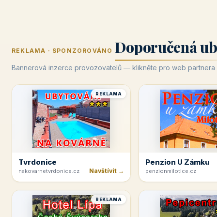
Doporučená ub
REKLAMA · SPONZOROVÁNO
Bannerová inzerce provozovatelů — klikněte pro web partnera
REKLAMA
Tvrdonice
Penzion U Zámku
Navštívit →
nakovarnetvrdonice.cz
penzionmilotice.cz
REKLAMA