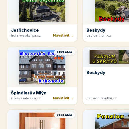
Jetřichovice
Beskydy
Navštívit →
hotelvysokalipa.cz
pepicentrum.cz
REKLAMA
Beskydy
Špindlerův Mlýn
Navštívit →
moravskabouda.cz
penzionuskritku.cz
REKLAMA