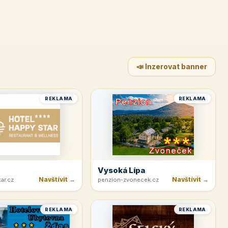
📣 Inzerovat banner
REKLAMA
REKLAMA
Vysoká Lípa
Navštívit →
Navštívit →
ar.cz
penzion-zvonecek.cz
REKLAMA
REKLAMA