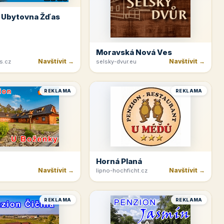
 Ubytovna Žďas
Moravská Nová Ves
Navštívit →
Navštívit →
s.cz
selsky-dvur.eu
REKLAMA
REKLAMA
Horná Planá
Navštívit →
Navštívit →
lipno-hochficht.cz
REKLAMA
REKLAMA