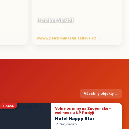
Penzion Maštal
Český Krumlov
Penzion a restaurace
wwww.penzionmastal.satlava.cz →
Všechny objekty →
⚡ AKCE
Volné termíny na Znojemsku -
wellness u NP Podyjí
Hotel Happy Star
📍 Znojemsko