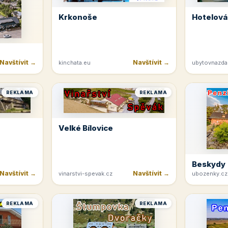
Krkonoše
Hotelová
Navštívit →
Navštívit →
kinchata.eu
ubytovnazda
REKLAMA
REKLAMA
Velké Bílovice
Beskydy
Navštívit →
Navštívit →
vinarstvi-spevak.cz
ubozenky.cz
REKLAMA
REKLAMA