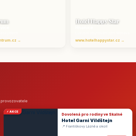
rum
Hotel Happy Star
ovice
Hnanice
Beskydech
Luxusní ubytování jižní Morava
ntrum.cz →
www.hotelhappystar.cz →
o provozovatele
⚡ AKCE
Dovolená pro rodiny ve Skalné
Hotel Garni Vildštejn
📍 Františkovy Lázně a okolí