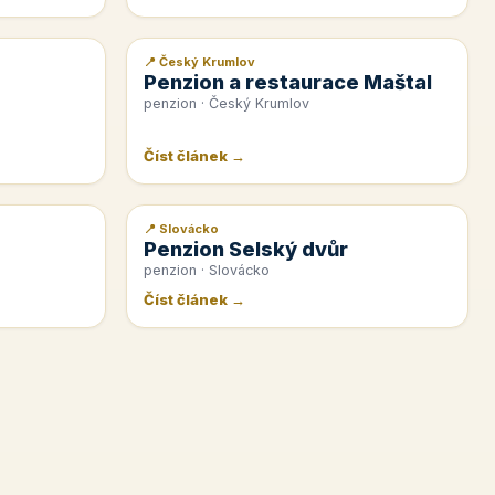
📍 Český Krumlov
📰 PR článek
Penzion a restaurace Maštal
penzion · Český Krumlov
Číst článek →
📍 Slovácko
📰 PR článek
Penzion Selský dvůr
penzion · Slovácko
Číst článek →