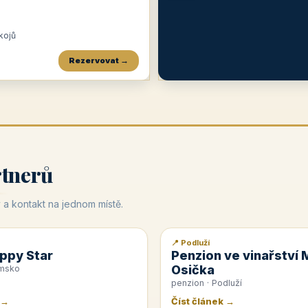
okojů
Rezervovat →
Penzion a restaurace Maštal
Krčma Šatlava
Hotel Rozvoj
★
od 360 Kč
★
🍽️
★
od 400 Kč
rtnerů
 a kontakt na jednom místě.
📍 Podluží
📰 PR článek
ppy Star
Penzion ve vinařství 
Osička
emsko
penzion · Podluží
 →
Číst článek →