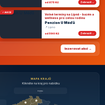
od 875 Kč
Zobrazit →
⚡ AKCE
Volné termíny na Lipně - bazén a
wellness pro celou rodinu
Penzion U Méďů
📍 Lipno
od 590 Kč
Zobrazit →
Inzerovat akci →
MAPA KRAJŮ
Klikněte na kraj pro nabídku
Polsko
brzy
3
3