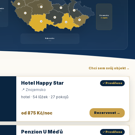
3
3
1
ecko
1
rzy
3
Slovensko
2
6 objektů
6
9
11
Rakousko
brzy
Chci sem svůj objekt →
Hotel Happy Star
✓ Prověřeno
📍 Znojemsko
hotel · 54 lůžek · 27 pokojů
od 875 Kč/noc
Rezervovat →
Penzion U Méďů
✓ Prověřeno