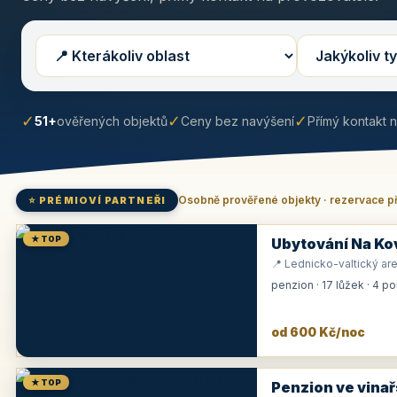
✓
✓
✓
51+
ověřených objektů
Ceny bez navýšení
Přímý kontakt 
Osobně prověřené objekty · rezervace p
⭐ PRÉMIOVÍ PARTNEŘI
★ TOP
Ubytování Na Ko
📍 Lednicko-valtický are
penzion · 17 lůžek · 4 p
od 600 Kč/noc
★ TOP
Penzion ve vinař