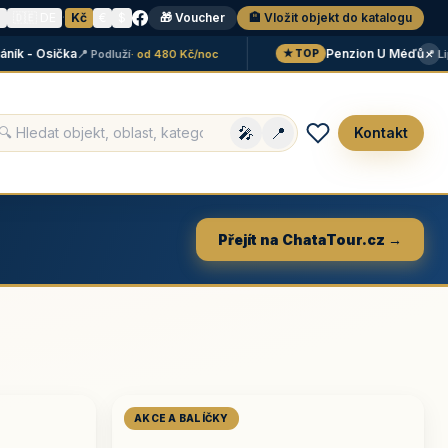
N
🇩🇪 DE
·
Kč
€
$
🎁 Voucher
🏨 Vložit objekt do katalogu
×
- Osička
Penzion U Méďů
📍 Podluží
· od 480 Kč/noc
📍 Lipno
·
★ TOP
🎤
📍
Kontakt
Přejít na ChataTour.cz →
AKCE A BALÍČKY