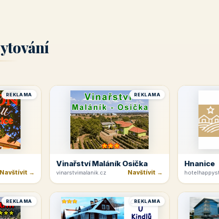
ytování
REKLAMA
REKLAMA
Vinařství Maláník Osička
Hnanice
Navštívit →
Navštívit →
vinarstvimalanik.cz
hotelhappyst
REKLAMA
REKLAMA