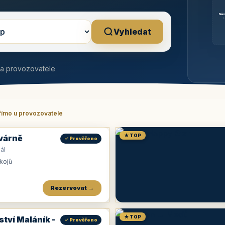
Něm
b
Vyhledat
na provozovatele
římo u provozovatele
★ TOP
várně
✓ Prověřeno
ál
okojů
Rezervovat →
★ TOP
ství Maláník -
✓ Prověřeno