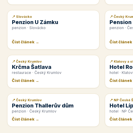
📍 Slovácko
📍 Český Kru
📰 PR článek
📰 PR článek
Penzion U Zámku
Pension
penzion · Slovácko
penzion · Če
Číst článek →
Číst článek
📍 Český Krumlov
📍 Klatovy a o
📰 PR článek
📰 PR článek
Krčma Šatlava
Hotel Ro
restaurace · Český Krumlov
hotel · Klatov
Číst článek →
Číst článek
📍 Český Krumlov
📍 NP České 
📰 PR článek
📰 PR článek
Penzion Thallerův dům
Hotel Lí
penzion · Český Krumlov
hotel · NP Č
Číst článek →
Číst článek