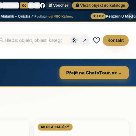
N
🇩🇪 DE
·
Kč
€
$
🎁 Voucher
🏨 Vložit objekt do katalogu
×
áník - Osička
Penzion U Méďů
📍 Podluží
· od 480 Kč/noc
📍 Li
★ TOP
🎤
📍
Kontakt
Přejít na ChataTour.cz →
AKCE A BALÍČKY