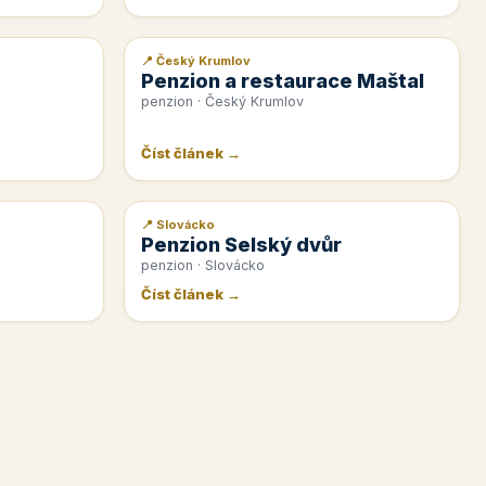
📍 Český Krumlov
📰 PR článek
Penzion a restaurace Maštal
penzion · Český Krumlov
Číst článek →
📍 Slovácko
📰 PR článek
Penzion Selský dvůr
penzion · Slovácko
Číst článek →