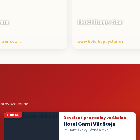
rum
Hotel Happy Star
ovice
Hnanice
Beskydech
Luxusní ubytování jižní Morava
ntrum.cz →
www.hotelhappystar.cz →
o provozovatele
⚡ AKCE
Dovolená pro rodiny ve Skalné
Hotel Garni Vildštejn
📍 Františkovy Lázně a okolí