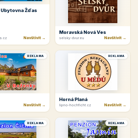
 Ubytovna Žďas
Moravská Nová Ves
Navštívit →
Navštívit →
s.cz
selsky-dvur.eu
REKLAMA
REKLAMA
Horná Planá
Navštívit →
Navštívit →
lipno-hochficht.cz
REKLAMA
REKLAMA