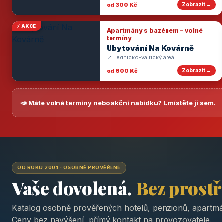
od 300 Kč
Zobrazit →
⚡ AKCE
Apartmány s bazénem – volné
termíny
Ubytování Na Kovárně
📍 Lednicko-valtický areál
od 600 Kč
Zobrazit →
📣 Máte volné termíny nebo akční nabídku? Umístěte ji sem.
OD ROKU 2004 · OSOBNĚ PROVĚŘENÉ
Vaše dovolená.
Bez prost
Katalog osobně prověřených hotelů, penzionů, apartmá
Ceny bez navýšení, přímý kontakt na provozovatele.