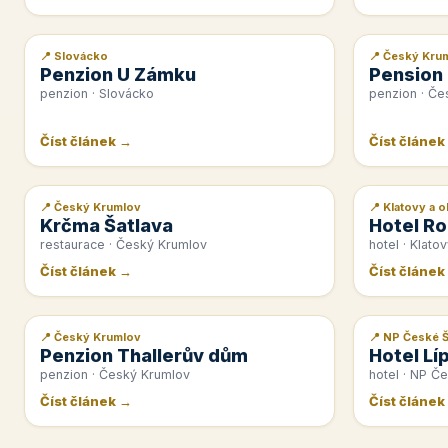
📍 Slovácko
📍 Český Kru
📰 PR článek
📰 PR článek
Penzion U Zámku
Pension
penzion · Slovácko
penzion · Če
Číst článek →
Číst článek
📍 Český Krumlov
📍 Klatovy a o
📰 PR článek
📰 PR článek
Krčma Šatlava
Hotel Ro
restaurace · Český Krumlov
hotel · Klatov
Číst článek →
Číst článek
📍 Český Krumlov
📍 NP České 
📰 PR článek
📰 PR článek
Penzion Thallerův dům
Hotel Lí
penzion · Český Krumlov
hotel · NP Č
Číst článek →
Číst článek