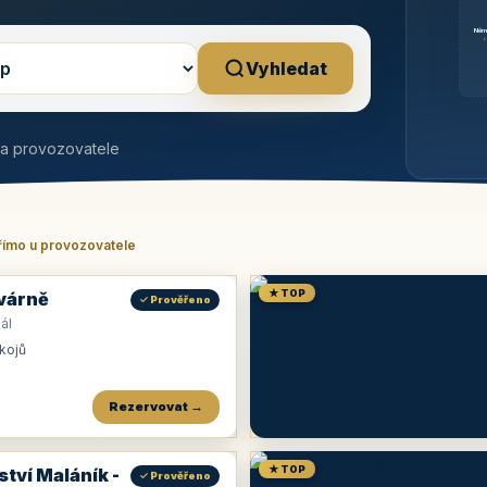
Něm
b
Vyhledat
na provozovatele
římo u provozovatele
★ TOP
várně
✓ Prověřeno
ál
okojů
Rezervovat →
★ TOP
ství Maláník -
✓ Prověřeno