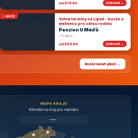
od 875 Kč
Zobrazit →
⚡ AKCE
Volné termíny na Lipně - bazén a
wellness pro celou rodinu
Penzion U Méďů
📍 Lipno
od 590 Kč
Zobrazit →
Inzerovat akci →
MAPA KRAJŮ
Klikněte na kraj pro nabídku
Polsko
brzy
3
3