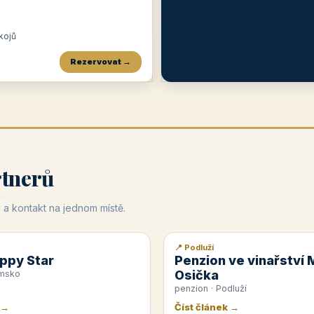
okojů
Rezervovat →
Penzion a restaurace Maštal
Krčma Šatlava
Hotel Rozvoj
★
od 360 Kč
★
🍽️
★
od 400 Kč
rtnerů
 a kontakt na jednom místě.
📍 Podluží
📰 PR článek
ppy Star
Penzion ve vinařství 
Osička
emsko
penzion · Podluží
 →
Číst článek →