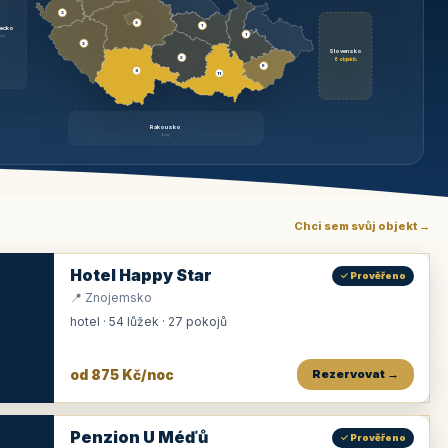
3
3
1
ecko
1
rzy
3
Slovensko
2
6 objektů
6
9
11
Rakousko
brzy
Chci sem svůj objekt →
Hotel Happy Star
✓ Prověřeno
📍 Znojemsko
hotel · 54 lůžek · 27 pokojů
od 875 Kč/noc
Rezervovat →
Penzion U Méďů
✓ Prověřeno