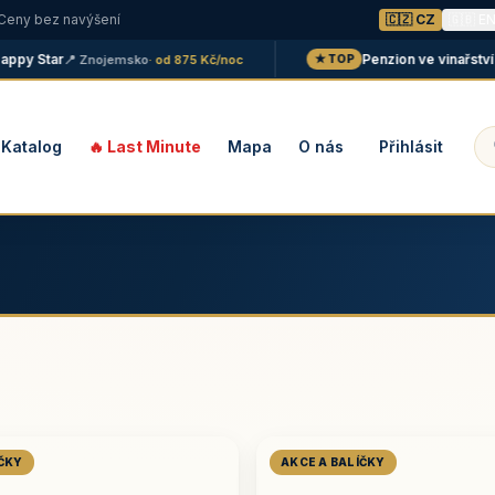
 Ceny bez navýšení
🇨🇿 CZ
🇬🇧 E
 Star
Penzion ve vinařství Mal
📍 Znojemsko
· od 875 Kč/noc
★ TOP
Katalog
🔥 Last Minute
Mapa
O nás
Přihlásit
ÍČKY
AKCE A BALÍČKY