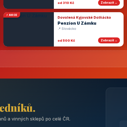
od 310 Kč
Zobrazit →
⚡ AKCE
Dovolená Kyjovské Dolňácko
Penzion U Zámku
📍 Slovácko
od 500 Kč
Zobrazit →
ředníků.
nů a vinných sklepů po celé ČR.