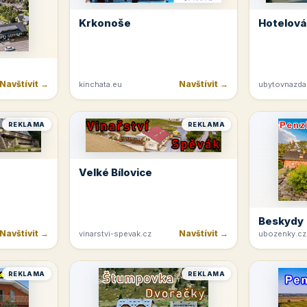
Krkonoše
Hotelová
Navštívit →
Navštívit →
kinchata.eu
ubytovnazda
REKLAMA
REKLAMA
Velké Bílovice
Beskydy
Navštívit →
Navštívit →
vinarstvi-spevak.cz
ubozenky.cz
REKLAMA
REKLAMA