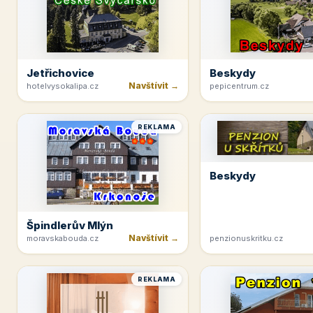
Jetřichovice
Beskydy
Navštívit →
hotelvysokalipa.cz
pepicentrum.cz
REKLAMA
Beskydy
Špindlerův Mlýn
Navštívit →
moravskabouda.cz
penzionuskritku.cz
REKLAMA