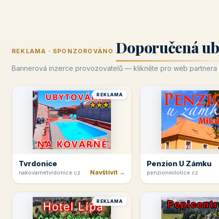
Doporučená ub
REKLAMA · SPONZOROVÁNO
Bannerová inzerce provozovatelů — klikněte pro web partnera
REKLAMA
Tvrdonice
Penzion U Zámku
Navštívit →
nakovarnetvrdonice.cz
penzionmilotice.cz
REKLAMA