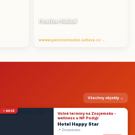
Penzion Maštal
Český Krumlov
Penzion a restaurace
wwww.penzionmastal.satlava.cz →
Všechny objekty →
⚡ AKCE
Volné termíny na Znojemsku -
wellness u NP Podyjí
Hotel Happy Star
📍 Znojemsko