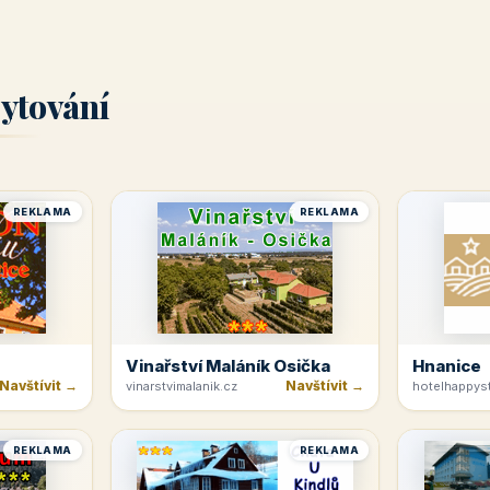
ytování
REKLAMA
REKLAMA
Vinařství Maláník Osička
Hnanice
Navštívit →
Navštívit →
vinarstvimalanik.cz
hotelhappyst
REKLAMA
REKLAMA