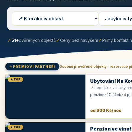
✓
✓
✓
51+
ověřených objektů
Ceny bez navýšení
Přímý kontakt 
Osobně prověřené objekty · rezervace p
⭐ PRÉMIOVÍ PARTNEŘI
★ TOP
Ubytování Na Ko
📍 Lednicko-valtický are
penzion · 17 lůžek · 4 p
od 600 Kč/noc
★ TOP
Penzion ve vinař