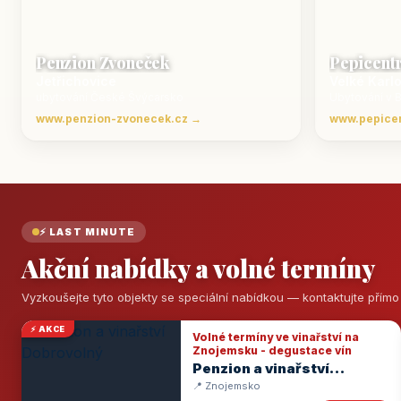
Penzion Zvoneček
Pepicent
Jetřichovice
Velké Karl
ubytování České Švýcarsko
Ubytování v 
www.penzion-zvonecek.cz →
www.pepice
⚡ LAST MINUTE
Akční nabídky a volné termíny
Vyzkoušejte tyto objekty se speciální nabídkou — kontaktujte přím
⚡ AKCE
Volné termíny ve vinařství na
Znojemsku - degustace vín
Penzion a vinařství
Dobrovolný
📍 Znojemsko