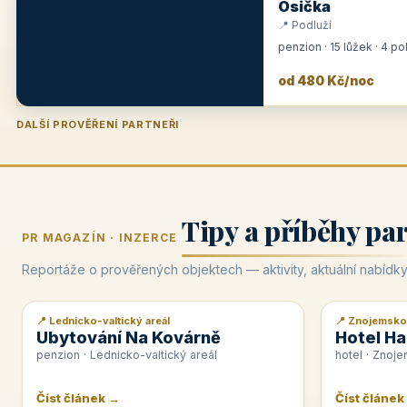
Osička
📍 Podluží
penzion · 15 lůžek · 4 p
od 480 Kč/noc
DALŠÍ PROVĚŘENÍ PARTNEŘI
Penzion U Zámku
Pension Faber
Penzion a vinařství Dobrovolný
Hotel Lípa
★
od 500 Kč
★
od 845 Kč
★
od 300 Kč
★
od 450 Kč
Tipy a příběhy pa
PR MAGAZÍN · INZERCE
Reportáže o prověřených objektech — aktivity, aktuální nabídky
📍 Lednicko-valtický areál
📍 Znojemsko
📰 PR článek
📰 PR článek
Ubytování Na Kovárně
Hotel Ha
penzion · Lednicko-valtický areál
hotel · Znoj
Číst článek →
Číst článek