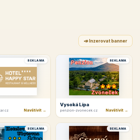
📣 Inzerovat banner
REKLAMA
REKLAMA
Vysoká Lípa
Navštívit →
Navštívit →
ar.cz
penzion-zvonecek.cz
REKLAMA
REKLAMA