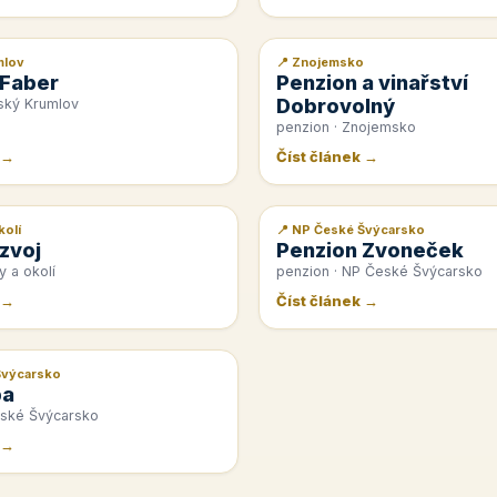
mlov
📍 Znojemsko
📰 PR článek
 Faber
Penzion a vinařství
Dobrovolný
ský Krumlov
penzion · Znojemsko
 →
Číst článek →
kolí
📍 NP České Švýcarsko
📰 PR článek
zvoj
Penzion Zvoneček
y a okolí
penzion · NP České Švýcarsko
 →
Číst článek →
Švýcarsko
pa
eské Švýcarsko
 →