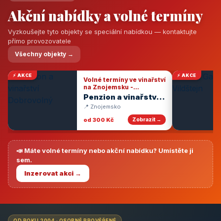
Akční nabídky a volné termíny
Vyzkoušejte tyto objekty se speciální nabídkou — kontaktujte
přímo provozovatele
Všechny objekty →
⚡ AKCE
⚡ AKCE
Volné termíny ve vinařství
na Znojemsku -
degustace vín
Penzion a vinařství
Dobrovolný
📍 Znojemsko
od 300 Kč
Zobrazit →
📣 Máte volné termíny nebo akční nabídku? Umístěte ji
sem.
Inzerovat akci →
OD ROKU 2004 · OSOBNĚ PROVĚŘENÉ