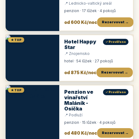
📍 Lednicko-valtický areál
penzion · 17 lůžek · 4 pokojů
od 600 Kč/noc
Rezervovat →
★ TOP
Hotel Happy
✓ Prověřeno
Star
📍 Znojemsko
hotel · 54 lůžek · 27 pokojů
od 875 Kč/noc
Rezervovat →
★ TOP
Penzion ve
✓ Prověřeno
vinařství
Maláník -
Osička
📍 Podluží
penzion · 15 lůžek · 4 pokojů
od 480 Kč/noc
Rezervovat →