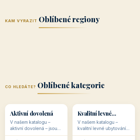
Jižní Morava
Jižní Čechy
(Jihomoravský
(Jihočeský
Střední Čechy
Oblíbené regiony
kraj)
Karlovarský
kraj)
KAM VYRAZIT
Zlínský kraj
Žilinský
(Středočeský
11 objektů
kraj
9 objektů
Liberecký kraj
6 objektů
Plzeňský kraj
4 objekty
kraj)
3 objekty
3 objekty
3 objekty
3 objekty
Oblíbené kategorie
CO HLEDÁTE?
🥾
💰
🥾
💰
36 objektů
34 objektů
Aktivní dovolená
Kvalitní levné
ubytování
V našem katalogu –
V našem katalogu –
aktivní dovolená – jsou
kvalitní levné ubytování –
pro Vás připraveny
jsou pro Vás připraveny