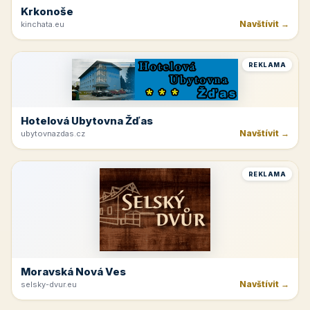
Krkonoše
Navštívit →
kinchata.eu
REKLAMA
Hotelová Ubytovna Žďas
Navštívit →
ubytovnazdas.cz
REKLAMA
Moravská Nová Ves
Navštívit →
selsky-dvur.eu