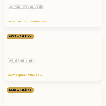
Penzion Zvoneček
Jetřichovice
ubytování České Švýcarsko
www.penzion-zvonecek.cz →
AKCE A BALÍČKY
Pepicentrum
Velké Karlovice
Ubytování v Beskydech
www.pepicentrum.cz →
AKCE A BALÍČKY