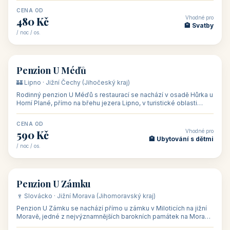
CENA OD
Vhodné pro
480 Kč
🏨 Svatby
/ noc / os.
👥 26
🏡 penzion
Penzion U Méďů
🏰 Lipno · Jižní Čechy (Jihočeský kraj)
Rodinný penzion U Méďů s restaurací se nachází v osadě Hůrka u
Horní Plané, přímo na břehu jezera Lipno, v turistické oblasti
Šumava. Pokoje
CENA OD
Vhodné pro
590 Kč
🏨 Ubytování s dětmi
/ noc / os.
👥 28
🏡 penzion
Penzion U Zámku
🍷 Slovácko · Jižní Morava (Jihomoravský kraj)
Penzion U Zámku se nachází přímo u zámku v Miloticích na jižní
Moravě, jedné z nejvýznamnějších barokních památek na Moravě,
v budově bývalé