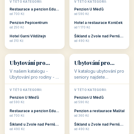
objekty, které s aktivní
objekty, které nabízí
V TÉTO KATEGORII:
V TÉTO KATEGORII:
dovolenou přímo
cenově dostupné
Restaurace a penzion Eduard
Penzion U Méďů
souvisejí. Aktivní
ubytování v ČR. Budete
od 700 Kč
od 590 Kč
dovolená nebo aktivní
překvapeni, že i v nižší
Penzion Pepicentrum
Hotel a restaurace Koníček
odpočinek jso...
c...
od 250 Kč
od 1 170 Kč
Hotel Garni Vildštejn
Šikland u Zvole nad Pernštejnem
👨‍👩‍👧‍👦
🧓
od 310 Kč
od 490 Kč
👨‍👩‍👧‍👦
🧓
34 objektů
33 objektů
Ubytování pro
Ubytování pro
rodiny
seniory
V našem katalogu -
V katalogu ubytování pro
Ubytování pro rodiny -
seniory najdete
jsou pro Vás připraveny
penziony a hotely, které
objekty, které svojí
jsou přizpůsobeny pro
V TÉTO KATEGORII:
V TÉTO KATEGORII:
polohou či vybaveností,
ubytování klientů vyššího
Penzion U Méďů
Penzion U Méďů
nabízí klidné ubytování
věku. Některé z nich
od 590 Kč
od 590 Kč
pro rodiny. Penziony,...
nabízí speciální balíč...
Restaurace a penzion Eduard
Penzion a restaurace Maštal
od 700 Kč
od 360 Kč
Šikland u Zvole nad Pernštejnem
Šikland u Zvole nad Pernštejnem
💕
🚴
od 490 Kč
od 490 Kč