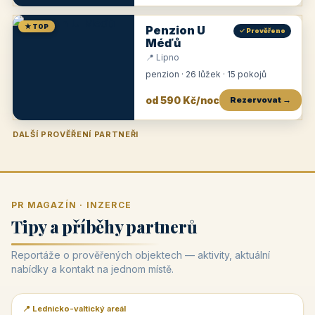
★ TOP
Penzion U
✓ Prověřeno
Méďů
📍 Lipno
penzion · 26 lůžek · 15 pokojů
od 590 Kč/noc
Rezervovat →
DALŠÍ PROVĚŘENÍ PARTNEŘI
Penzion U Zámku
Pension Faber
Penzion a vinařství Dobrovolný
Penzion a restaurace Maštal
Krčma Šatlava
Hotel Rozvoj
Penzion Zvoneček
Penzion Selský dvůr
Penzion Thallerův dům
Hotel Lípa
★
od 500 Kč
★
od 845 Kč
★
od 300 Kč
★
od 360 Kč
★
🍽️
★
od 400 Kč
★
od 550 Kč
★
od 530 Kč
★
od 1 190 Kč
★
od 450 Kč
PR MAGAZÍN · INZERCE
Tipy a příběhy partnerů
Reportáže o prověřených objektech — aktivity, aktuální
nabídky a kontakt na jednom místě.
📍 Lednicko-valtický areál
📰 PR článek