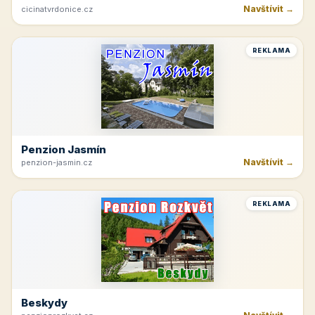
Navštívit →
cicinatvrdonice.cz
REKLAMA
Penzion Jasmín
Navštívit →
penzion-jasmin.cz
REKLAMA
Beskydy