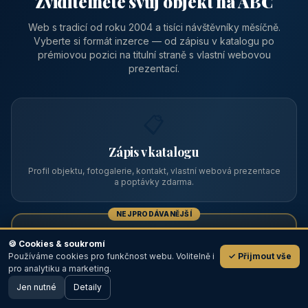
Zviditelněte svůj objekt na ABC
Web s tradicí od roku 2004 a tisíci návštěvníky měsíčně.
Vyberte si formát inzerce — od zápisu v katalogu po
prémiovou pozici na titulní straně s vlastní webovou
prezentací.
📋
Zápis v katalogu
Profil objektu, fotogalerie, kontakt, vlastní webová prezentace
a poptávky zdarma.
NEJPRODÁVANĚJŠÍ
⭐
🍪 Cookies & soukromí
Používáme cookies pro funkčnost webu. Volitelně i
✓ Přijmout vše
💬
Prémiový partner
pro analytiku a marketing.
Jen nutné
TOP pozice na titulce, přednost ve výpisech, zlatý odznak a
Detaily
🖥️ Desktop verze
Design
banner.