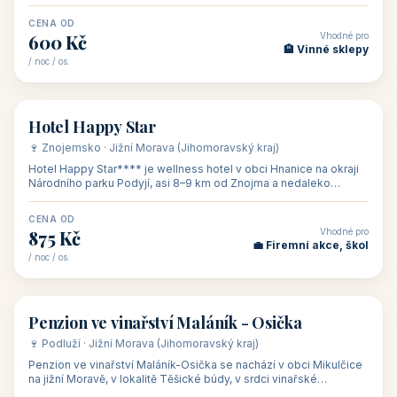
asi 8 km od dáln
CENA OD
Vhodné pro
600 Kč
🏨 Vinné sklepy
/ noc / os.
👥 54
🏨 hotel
Hotel Happy Star
🍷 Znojemsko · Jižní Morava (Jihomoravský kraj)
Hotel Happy Star**** je wellness hotel v obci Hnanice na okraji
Národního parku Podyjí, asi 8–9 km od Znojma a nedaleko
rakouských hranic, v
CENA OD
Vhodné pro
875 Kč
💼 Firemní akce, škol
/ noc / os.
👥 15
🏡 penzion
Penzion ve vinařství Maláník - Osička
🍷 Podluží · Jižní Morava (Jihomoravský kraj)
Penzion ve vinařství Maláník-Osička se nachází v obci Mikulčice
na jižní Moravě, v lokalitě Těšické búdy, v srdci vinařské
podoblasti Slovác