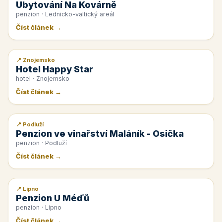
Ubytování Na Kovárně
penzion · Lednicko-valtický areál
Číst článek →
📍 Znojemsko
📰 PR článek
Hotel Happy Star
hotel · Znojemsko
Číst článek →
📍 Podluží
📰 PR článek
Penzion ve vinařství Maláník - Osička
penzion · Podluží
Číst článek →
📍 Lipno
📰 PR článek
Penzion U Méďů
penzion · Lipno
Číst článek →