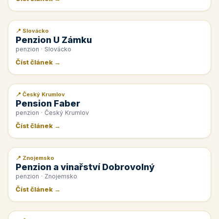
📍 Slovácko
📰 PR článek
Penzion U Zámku
penzion · Slovácko
Číst článek →
📍 Český Krumlov
📰 PR článek
Pension Faber
penzion · Český Krumlov
Číst článek →
📍 Znojemsko
📰 PR článek
Penzion a vinařství Dobrovolný
penzion · Znojemsko
Číst článek →