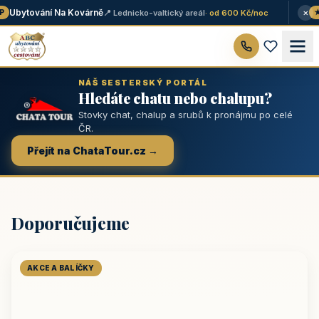
×
Ubytování Na Kovárně
📍 Lednicko-valtický areál
· od 600 Kč/noc
★ 
NÁŠ SESTERSKÝ PORTÁL
Hledáte chatu nebo chalupu?
Stovky chat, chalup a srubů k pronájmu po celé
ČR.
Přejít na ChataTour.cz →
Doporučujeme
AKCE A BALÍČKY