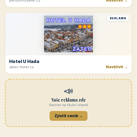
Navštívit →
penzionrozkvet.cz
REKLAMA
Hotel U Hada
Navštívit →
zatec-hotel.cz
📣
Vaše reklama zde
Banner na titulní straně
Zjistit ceník →