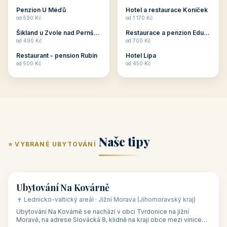
ubytování skupin v
zkušenosti pořádat i
Penzion U Méďů
Hotel a restaurace Koníček
penzionech, hotelích a
menší firemní akce a
od 590 Kč
od 1 170 Kč
apartmánech v ČR.
firemní školení, ale také
Šikland u Zvole nad Pernštejnem
Restaurace a penzion Eduard
Budete překva...
ob...
od 490 Kč
od 700 Kč
Restaurant - pension Rubín
Hotel Lípa
od 500 Kč
od 450 Kč
Naše tipy
⭐ VYBRANÉ UBYTOVÁNÍ
👥 17
🏡 penzion
Ubytování Na Kovárně
🍷 Lednicko-valtický areál · Jižní Morava (Jihomoravský kraj)
Ubytování Na Kovárně se nachází v obci Tvrdonice na jižní
Moravě, na adrese Slovácká 8, klidně na kraji obce mezi vinicemi,