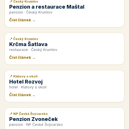
📍 Český Krumlov
📰 PR článek
Penzion a restaurace Maštal
penzion · Český Krumlov
Číst článek →
📍 Český Krumlov
📰 PR článek
Krčma Šatlava
restaurace · Český Krumlov
Číst článek →
📍 Klatovy a okolí
📰 PR článek
Hotel Rozvoj
hotel · Klatovy a okolí
Číst článek →
📍 NP České Švýcarsko
📰 PR článek
Penzion Zvoneček
penzion · NP České Švýcarsko