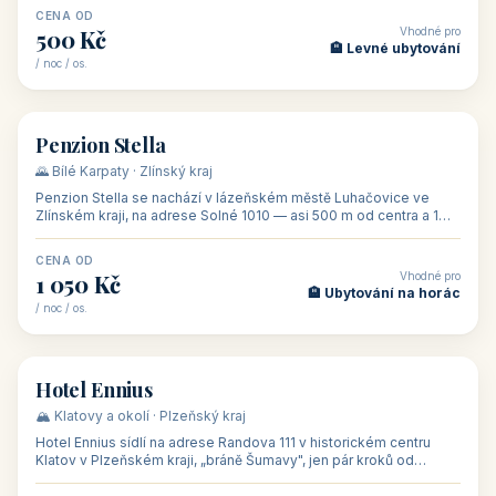
CENA OD
Vhodné pro
500 Kč
🏨 Levné ubytování
/ noc / os.
👥 44
🏡 penzion
Penzion Stella
🌄 Bílé Karpaty · Zlínský kraj
Penzion Stella se nachází v lázeňském městě Luhačovice ve
Zlínském kraji, na adrese Solné 1010 — asi 500 m od centra a 1
km od lázeňské kolo
CENA OD
Vhodné pro
1 050 Kč
🏨 Ubytování na horác
/ noc / os.
👥 50
🏨 hotel
Hotel Ennius
🏔️ Klatovy a okolí · Plzeňský kraj
Hotel Ennius sídlí na adrese Randova 111 v historickém centru
Klatov v Plzeňském kraji, „bráně Šumavy", jen pár kroků od
hlavního náměs