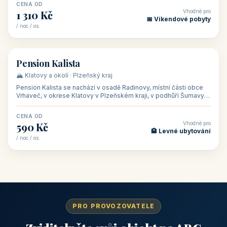
CENA OD
Vhodné pro
1 310 Kč
📅 Víkendové pobyty
/ noc / os.
👥 40
🏡 penzion
Pension Kalista
🏔️ Klatovy a okolí · Plzeňský kraj
Pension Kalista se nachází v osadě Radinovy, místní části obce
Vrhaveč, v okrese Klatovy v Plzeňském kraji, v podhůří Šumavy
— do města Klat
CENA OD
Vhodné pro
590 Kč
🏨 Levné ubytování
/ noc / os.
PRO PROVOZOVATELE