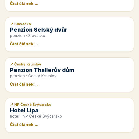
Číst článek →
📍 Slovácko
📰 PR článek
Penzion Selský dvůr
penzion · Slovácko
Číst článek →
📍 Český Krumlov
📰 PR článek
Penzion Thallerův dům
penzion · Český Krumlov
Číst článek →
📍 NP České Švýcarsko
📰 PR článek
Hotel Lípa
hotel · NP České Švýcarsko
Číst článek →