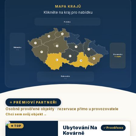
MAPA KRAJŮ
Klikněte na kraj pro nabídku
Polsko
brzy
3
3
3
3
1
Německo
1
brzy
3
Slovensko
2
6 objektů
6
9
11
Rakousko
brzy
⭐ PRÉMIOVÍ PARTNEŘI
Osobně prověřené objekty · rezervace přímo u provozovatele
Chci sem svůj objekt →
★ TOP
Ubytování Na
✓ Prověřeno
Kovárně