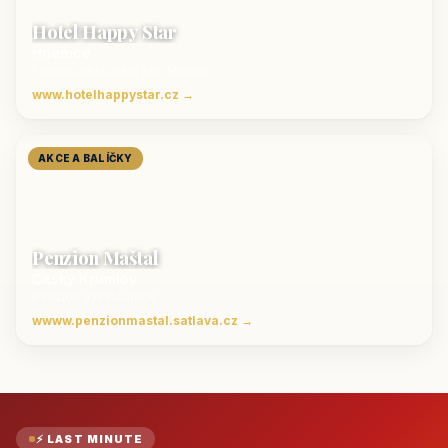
Hotel Happy Star
Hnanice
Luxusní ubytování jižní Morava
www.hotelhappystar.cz →
AKCE A BALÍČKY
Penzion Maštal
Český Krumlov
Penzion a restaurace
wwww.penzionmastal.satlava.cz →
⚡ LAST MINUTE