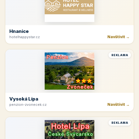
Hnanice
Navštívit →
hotelhappystar.cz
REKLAMA
Vysoká Lípa
Navštívit →
penzion-zvonecek.cz
REKLAMA