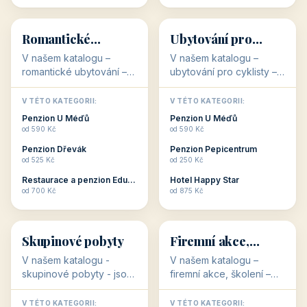
💕
🚴
32 objektů
32 objektů
Romantické
Ubytování pro
ubytování
cyklisty
V našem katalogu –
V našem katalogu –
romantické ubytování –
ubytování pro cyklisty –
jsou pro Vás připraveny
jsou pro Vás připraveny
objekty, které svojí
objekty, které jsou na
V TÉTO KATEGORII:
V TÉTO KATEGORII:
stavbou, polohou anebo
milovníky cykloturistiky
Penzion U Méďů
Penzion U Méďů
zaměřením nabízí
připraveny. Většinou mají
od 590 Kč
od 590 Kč
romantické pobyty.
přímo kolárny a...
Penzion Dřevák
Penzion Pepicentrum
Romantické ...
od 525 Kč
od 250 Kč
Restaurace a penzion Eduard
Hotel Happy Star
👥
💼
od 700 Kč
od 875 Kč
👥
💼
32 objektů
31 objektů
Skupinové pobyty
Firemní akce,
školení
V našem katalogu -
V našem katalogu –
skupinové pobyty - jsou
firemní akce, školení –
pro Vás připraveny
jsou pro Vás připraveny
objekty, které nabízí
objekty, které mají
V TÉTO KATEGORII:
V TÉTO KATEGORII: