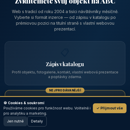
Zviditelněte svůj objekt na ABC
Web s tradicí od roku 2004 a tisíci návštěvníky měsíčně.
Vyberte si formát inzerce — od zápisu v katalogu po
prémiovou pozici na titulní straně s vlastní webovou
prezentací.
📋
Zápis v katalogu
Profil objektu, fotogalerie, kontakt, vlastní webová prezentace
a poptávky zdarma.
NEJPRODÁVANĚJŠÍ
⭐
🍪 Cookies & soukromí
Používáme cookies pro funkčnost webu. Volitelně i
✓ Přijmout vše
💬
Prémiový partner
pro analytiku a marketing.
Jen nutné
TOP pozice na titulce, přednost ve výpisech, zlatý odznak a
Detaily
🖥️ Desktop verze
Design
banner.