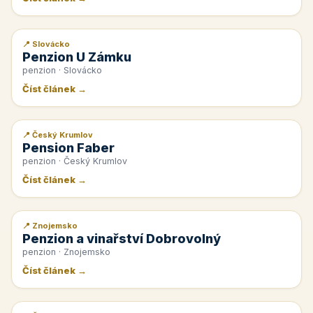
📍 Slovácko
📰 PR článek
Penzion U Zámku
penzion · Slovácko
Číst článek →
📍 Český Krumlov
📰 PR článek
Pension Faber
penzion · Český Krumlov
Číst článek →
📍 Znojemsko
📰 PR článek
Penzion a vinařství Dobrovolný
penzion · Znojemsko
Číst článek →