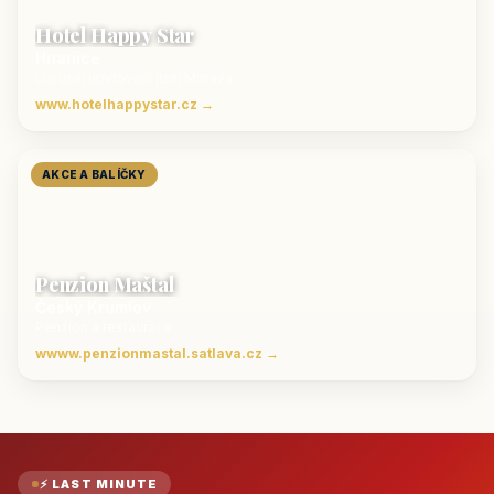
Hotel Happy Star
Hnanice
Luxusní ubytování jižní Morava
www.hotelhappystar.cz →
AKCE A BALÍČKY
Penzion Maštal
Český Krumlov
Penzion a restaurace
wwww.penzionmastal.satlava.cz →
⚡ LAST MINUTE