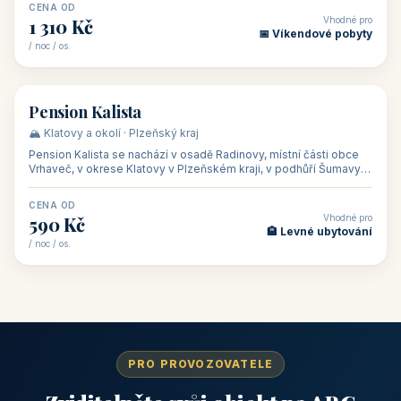
CENA OD
Vhodné pro
1 310 Kč
📅 Víkendové pobyty
/ noc / os.
👥 40
🏡 penzion
Pension Kalista
🏔️ Klatovy a okolí · Plzeňský kraj
Pension Kalista se nachází v osadě Radinovy, místní části obce
Vrhaveč, v okrese Klatovy v Plzeňském kraji, v podhůří Šumavy
— do města Klat
CENA OD
Vhodné pro
590 Kč
🏨 Levné ubytování
/ noc / os.
PRO PROVOZOVATELE