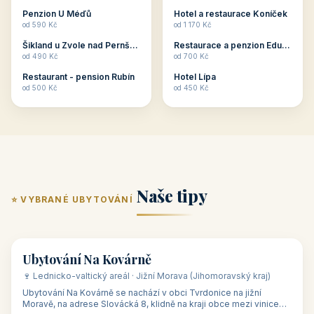
ubytování skupin v
zkušenosti pořádat i
Penzion U Méďů
Hotel a restaurace Koníček
penzionech, hotelích a
menší firemní akce a
od 590 Kč
od 1 170 Kč
apartmánech v ČR.
firemní školení, ale také
Šikland u Zvole nad Pernštejnem
Restaurace a penzion Eduard
Budete překva...
ob...
od 490 Kč
od 700 Kč
Restaurant - pension Rubín
Hotel Lípa
od 500 Kč
od 450 Kč
Naše tipy
⭐ VYBRANÉ UBYTOVÁNÍ
👥 17
🏡 penzion
Ubytování Na Kovárně
🍷 Lednicko-valtický areál · Jižní Morava (Jihomoravský kraj)
Ubytování Na Kovárně se nachází v obci Tvrdonice na jižní
Moravě, na adrese Slovácká 8, klidně na kraji obce mezi vinicemi,