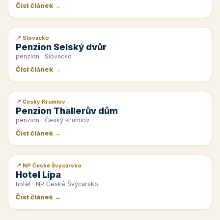
Číst článek →
📍 Slovácko
📰 PR článek
Penzion Selský dvůr
penzion · Slovácko
Číst článek →
📍 Český Krumlov
📰 PR článek
Penzion Thallerův dům
penzion · Český Krumlov
Číst článek →
📍 NP České Švýcarsko
📰 PR článek
Hotel Lípa
hotel · NP České Švýcarsko
Číst článek →