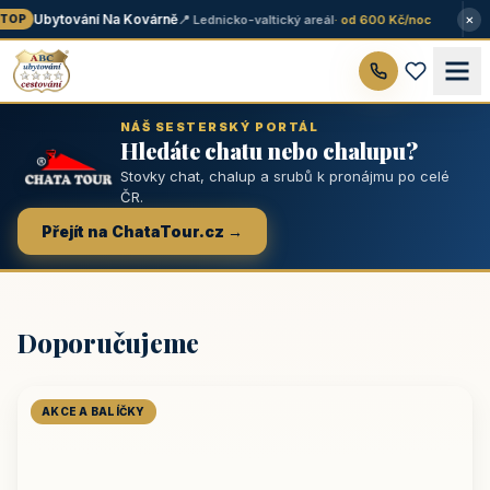
×
Ubytování Na Kovárně
📍 Lednicko-valtický areál
· od 600 Kč/noc
OP
NÁŠ SESTERSKÝ PORTÁL
Hledáte chatu nebo chalupu?
Stovky chat, chalup a srubů k pronájmu po celé
ČR.
Přejít na ChataTour.cz →
Doporučujeme
AKCE A BALÍČKY