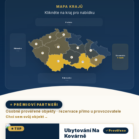
MAPA KRAJŮ
Klikněte na kraj pro nabídku
Polsko
brzy
3
3
3
3
1
Německo
1
brzy
3
Slovensko
2
6 objektů
6
9
11
Rakousko
brzy
⭐ PRÉMIOVÍ PARTNEŘI
Osobně prověřené objekty · rezervace přímo u provozovatele
Chci sem svůj objekt →
★ TOP
Ubytování Na
✓ Prověřeno
Kovárně