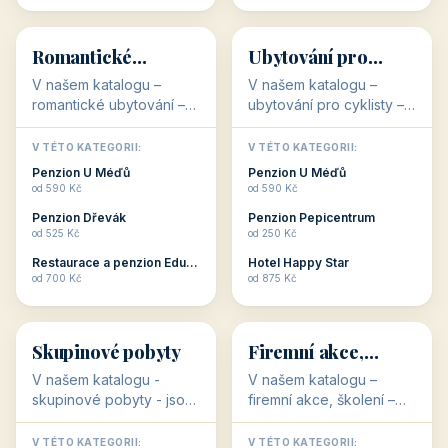
💕
🚴
32 objektů
32 objektů
Romantické
Ubytování pro
ubytování
cyklisty
V našem katalogu –
V našem katalogu –
romantické ubytování –
ubytování pro cyklisty –
jsou pro Vás připraveny
jsou pro Vás připraveny
objekty, které svojí
objekty, které jsou na
V TÉTO KATEGORII:
V TÉTO KATEGORII:
stavbou, polohou anebo
milovníky cykloturistiky
Penzion U Méďů
Penzion U Méďů
zaměřením nabízí
připraveny. Většinou mají
od 590 Kč
od 590 Kč
romantické pobyty.
přímo kolárny a...
Penzion Dřevák
Penzion Pepicentrum
Romantické ...
od 525 Kč
od 250 Kč
Restaurace a penzion Eduard
Hotel Happy Star
👥
💼
od 700 Kč
od 875 Kč
👥
💼
32 objektů
31 objektů
Skupinové pobyty
Firemní akce,
školení
V našem katalogu -
V našem katalogu –
skupinové pobyty - jsou
firemní akce, školení –
pro Vás připraveny
jsou pro Vás připraveny
objekty, které nabízí
objekty, které mají
V TÉTO KATEGORII:
V TÉTO KATEGORII: