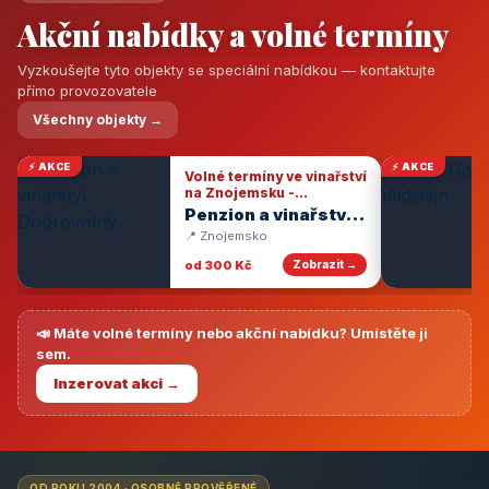
Akční nabídky a volné termíny
Vyzkoušejte tyto objekty se speciální nabídkou — kontaktujte
přímo provozovatele
Všechny objekty →
⚡ AKCE
⚡ AKCE
Volné termíny ve vinařství
na Znojemsku -
degustace vín
Penzion a vinařství
Dobrovolný
📍 Znojemsko
od 300 Kč
Zobrazit →
📣 Máte volné termíny nebo akční nabídku? Umístěte ji
sem.
Inzerovat akci →
OD ROKU 2004 · OSOBNĚ PROVĚŘENÉ