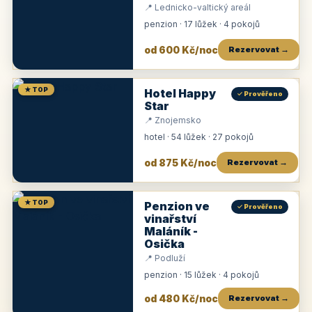
📍 Lednicko-valtický areál
penzion · 17 lůžek · 4 pokojů
od 600 Kč/noc
Rezervovat →
★ TOP
Hotel Happy
✓ Prověřeno
Star
📍 Znojemsko
hotel · 54 lůžek · 27 pokojů
od 875 Kč/noc
Rezervovat →
★ TOP
Penzion ve
✓ Prověřeno
vinařství
Maláník -
Osička
📍 Podluží
penzion · 15 lůžek · 4 pokojů
od 480 Kč/noc
Rezervovat →