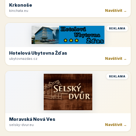
Krkonoše
Navštívit →
kinchata.eu
REKLAMA
Hotelová Ubytovna Žďas
Navštívit →
ubytovnazdas.cz
REKLAMA
Moravská Nová Ves
Navštívit →
selsky-dvur.eu