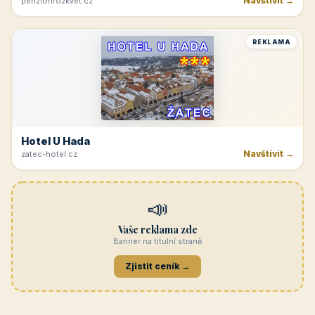
Navštívit →
penzionrozkvet.cz
REKLAMA
Hotel U Hada
Navštívit →
zatec-hotel.cz
📣
Vaše reklama zde
Banner na titulní straně
Zjistit ceník →