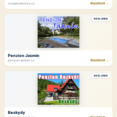
Navštívit →
cicinatvrdonice.cz
REKLAMA
Penzion Jasmín
Navštívit →
penzion-jasmin.cz
REKLAMA
Beskydy