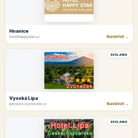
Hnanice
Navštívit →
hotelhappystar.cz
REKLAMA
Vysoká Lípa
Navštívit →
penzion-zvonecek.cz
REKLAMA