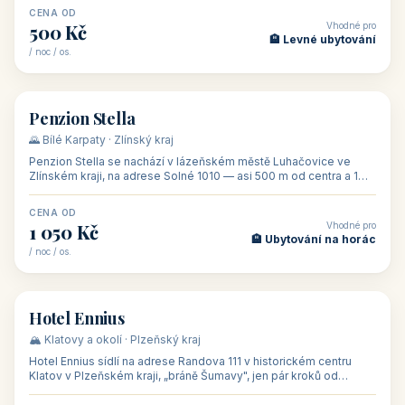
CENA OD
Vhodné pro
500 Kč
🏨 Levné ubytování
/ noc / os.
👥 44
🏡 penzion
Penzion Stella
🌄 Bílé Karpaty · Zlínský kraj
Penzion Stella se nachází v lázeňském městě Luhačovice ve
Zlínském kraji, na adrese Solné 1010 — asi 500 m od centra a 1
km od lázeňské kolo
CENA OD
Vhodné pro
1 050 Kč
🏨 Ubytování na horác
/ noc / os.
👥 50
🏨 hotel
Hotel Ennius
🏔️ Klatovy a okolí · Plzeňský kraj
Hotel Ennius sídlí na adrese Randova 111 v historickém centru
Klatov v Plzeňském kraji, „bráně Šumavy", jen pár kroků od
hlavního náměs