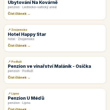
Ubytování Na Kovárně
penzion · Lednicko-valtický areál
Číst článek →
📍 Znojemsko
📰 PR článek
Hotel Happy Star
hotel · Znojemsko
Číst článek →
📍 Podluží
📰 PR článek
Penzion ve vinařství Maláník - Osička
penzion · Podluží
Číst článek →
📍 Lipno
📰 PR článek
Penzion U Méďů
penzion · Lipno
Číst článek →