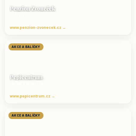
Penzion Zvoneček
Jetřichovice
ubytování České Švýcarsko
www.penzion-zvonecek.cz →
AKCE A BALÍČKY
Pepicentrum
Velké Karlovice
Ubytování v Beskydech
www.pepicentrum.cz →
AKCE A BALÍČKY