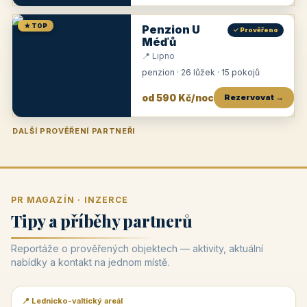
★ TOP
Penzion U
✓ Prověřeno
Méďů
📍 Lipno
penzion · 26 lůžek · 15 pokojů
od 590 Kč/noc
Rezervovat →
DALŠÍ PROVĚŘENÍ PARTNEŘI
Penzion U Zámku
Pension Faber
Penzion a vinařství Dobrovolný
Penzion a restaurace Maštal
Krčma Šatlava
Hotel Rozvoj
Penzion Zvoneček
Penzion Selský dvůr
Penzion Thallerův dům
Hotel Lípa
★
od 500 Kč
★
od 845 Kč
★
od 300 Kč
★
od 360 Kč
★
🍽️
★
od 400 Kč
★
od 550 Kč
★
od 530 Kč
★
od 1 190 Kč
★
od 450 Kč
PR MAGAZÍN · INZERCE
Tipy a příběhy partnerů
Reportáže o prověřených objektech — aktivity, aktuální
nabídky a kontakt na jednom místě.
📍 Lednicko-valtický areál
📰 PR článek