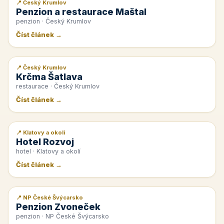
📍 Český Krumlov
📰 PR článek
Penzion a restaurace Maštal
penzion · Český Krumlov
Číst článek →
📍 Český Krumlov
📰 PR článek
Krčma Šatlava
restaurace · Český Krumlov
Číst článek →
📍 Klatovy a okolí
📰 PR článek
Hotel Rozvoj
hotel · Klatovy a okolí
Číst článek →
📍 NP České Švýcarsko
📰 PR článek
Penzion Zvoneček
penzion · NP České Švýcarsko