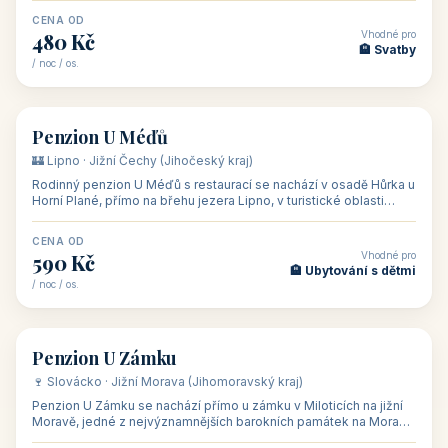
CENA OD
Vhodné pro
480 Kč
🏨 Svatby
/ noc / os.
👥 26
🏡 penzion
Penzion U Méďů
🏰 Lipno · Jižní Čechy (Jihočeský kraj)
Rodinný penzion U Méďů s restaurací se nachází v osadě Hůrka u
Horní Plané, přímo na břehu jezera Lipno, v turistické oblasti
Šumava. Pokoje
CENA OD
Vhodné pro
590 Kč
🏨 Ubytování s dětmi
/ noc / os.
👥 28
🏡 penzion
Penzion U Zámku
🍷 Slovácko · Jižní Morava (Jihomoravský kraj)
Penzion U Zámku se nachází přímo u zámku v Miloticích na jižní
Moravě, jedné z nejvýznamnějších barokních památek na Moravě,
v budově bývalé