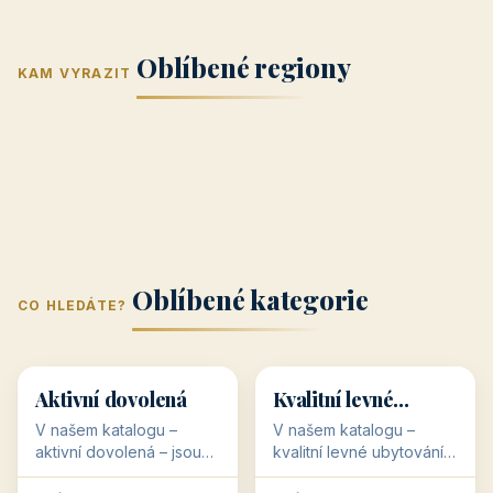
Jižní Morava
Jižní Čechy
(Jihomoravský
(Jihočeský
Střední Čechy
Oblíbené regiony
kraj)
Karlovarský
kraj)
KAM VYRAZIT
Zlínský kraj
Žilinský
(Středočeský
11 objektů
kraj
9 objektů
Liberecký kraj
6 objektů
Plzeňský kraj
4 objekty
kraj)
3 objekty
3 objekty
3 objekty
3 objekty
Oblíbené kategorie
CO HLEDÁTE?
🥾
💰
🥾
💰
36 objektů
34 objektů
Aktivní dovolená
Kvalitní levné
ubytování
V našem katalogu –
V našem katalogu –
aktivní dovolená – jsou
kvalitní levné ubytování –
pro Vás připraveny
jsou pro Vás připraveny