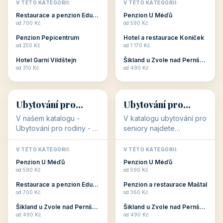
objekty, které s aktivní
objekty, které nabízí
V TÉTO KATEGORII:
V TÉTO KATEGORII:
dovolenou přímo
cenově dostupné
Restaurace a penzion Eduard
Penzion U Méďů
souvisejí. Aktivní
ubytování v ČR. Budete
od 700 Kč
od 590 Kč
dovolená nebo aktivní
překvapeni, že i v nižší
Penzion Pepicentrum
Hotel a restaurace Koníček
odpočinek jso...
c...
od 250 Kč
od 1 170 Kč
Hotel Garni Vildštejn
Šikland u Zvole nad Pernštejnem
👨‍👩‍👧‍👦
🧓
od 310 Kč
od 490 Kč
👨‍👩‍👧‍👦
🧓
34 objektů
33 objektů
Ubytování pro
Ubytování pro
rodiny
seniory
V našem katalogu -
V katalogu ubytování pro
Ubytování pro rodiny -
seniory najdete
jsou pro Vás připraveny
penziony a hotely, které
objekty, které svojí
jsou přizpůsobeny pro
V TÉTO KATEGORII:
V TÉTO KATEGORII:
polohou či vybaveností,
ubytování klientů vyššího
Penzion U Méďů
Penzion U Méďů
nabízí klidné ubytování
věku. Některé z nich
od 590 Kč
od 590 Kč
pro rodiny. Penziony,...
nabízí speciální balíč...
Restaurace a penzion Eduard
Penzion a restaurace Maštal
od 700 Kč
od 360 Kč
Šikland u Zvole nad Pernštejnem
Šikland u Zvole nad Pernštejnem
💕
🚴
od 490 Kč
od 490 Kč