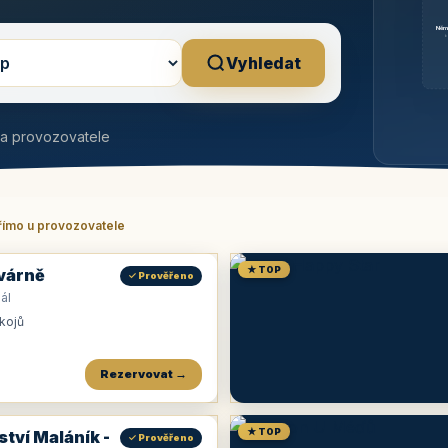
Něm
b
Vyhledat
na provozovatele
římo u provozovatele
★ TOP
várně
✓ Prověřeno
ál
okojů
Rezervovat →
★ TOP
ství Maláník -
✓ Prověřeno