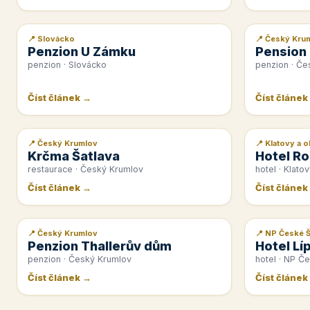
📍 Slovácko
📍 Český Kru
📰 PR článek
📰 PR článek
Penzion U Zámku
Pension
penzion · Slovácko
penzion · Če
Číst článek →
Číst článek
📍 Český Krumlov
📍 Klatovy a o
📰 PR článek
📰 PR článek
Krčma Šatlava
Hotel Ro
restaurace · Český Krumlov
hotel · Klatov
Číst článek →
Číst článek
📍 Český Krumlov
📍 NP České 
📰 PR článek
📰 PR článek
Penzion Thallerův dům
Hotel Lí
penzion · Český Krumlov
hotel · NP Č
Číst článek →
Číst článek