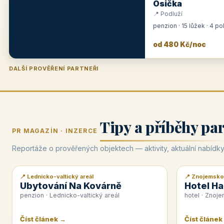
Osička
📍 Podluží
penzion · 15 lůžek · 4 p
od 480 Kč/noc
DALŠÍ PROVĚŘENÍ PARTNEŘI
Penzion U Zámku
Pension Faber
Penzion a vinařství Dobrovolný
Hotel Lípa
★
od 500 Kč
★
od 845 Kč
★
od 300 Kč
★
od 450 Kč
Tipy a příběhy pa
PR MAGAZÍN · INZERCE
Reportáže o prověřených objektech — aktivity, aktuální nabídky
📍 Lednicko-valtický areál
📍 Znojemsko
📰 PR článek
📰 PR článek
Ubytování Na Kovárně
Hotel Ha
penzion · Lednicko-valtický areál
hotel · Znoj
Číst článek →
Číst článek