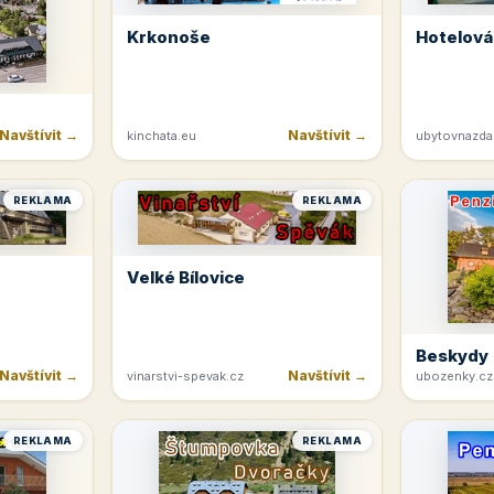
Krkonoše
Hotelová
Navštívit →
Navštívit →
kinchata.eu
ubytovnazda
REKLAMA
REKLAMA
Velké Bílovice
Beskydy
Navštívit →
Navštívit →
vinarstvi-spevak.cz
ubozenky.cz
REKLAMA
REKLAMA