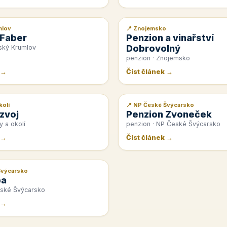
mlov
📍 Znojemsko
📰 PR článek
 Faber
Penzion a vinařství
Dobrovolný
ský Krumlov
penzion · Znojemsko
 →
Číst článek →
kolí
📍 NP České Švýcarsko
📰 PR článek
zvoj
Penzion Zvoneček
y a okolí
penzion · NP České Švýcarsko
 →
Číst článek →
Švýcarsko
pa
eské Švýcarsko
 →