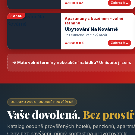
od 300 Kč
Zobrazit →
⚡ AKCE
Apartmány s bazénem – volné
termíny
Ubytování Na Kovárně
📍 Lednicko-valtický areál
od 600 Kč
Zobrazit →
📣 Máte volné termíny nebo akční nabídku? Umístěte ji sem.
OD ROKU 2004 · OSOBNĚ PROVĚŘENÉ
Vaše dovolená.
Bez prost
Katalog osobně prověřených hotelů, penzionů, apartmá
Ceny bez navýšení, přímý kontakt na provozovatele.