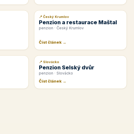
📍 Český Krumlov
📰 PR článek
Penzion a restaurace Maštal
penzion · Český Krumlov
Číst článek →
📍 Slovácko
📰 PR článek
Penzion Selský dvůr
penzion · Slovácko
Číst článek →