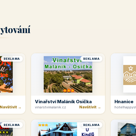
ytování
REKLAMA
REKLAMA
Vinařství Maláník Osička
Hnanice
Navštívit →
Navštívit →
vinarstvimalanik.cz
hotelhappyst
REKLAMA
REKLAMA