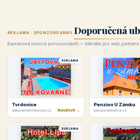
Doporučená ub
REKLAMA · SPONZOROVÁNO
Bannerová inzerce provozovatelů — klikněte pro web partnera
REKLAMA
Tvrdonice
Penzion U Zámku
Navštívit →
nakovarnetvrdonice.cz
penzionmilotice.cz
REKLAMA