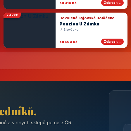
od 310 Kč
Zobrazit →
⚡ AKCE
Dovolená Kyjovské Dolňácko
Penzion U Zámku
📍 Slovácko
od 500 Kč
Zobrazit →
ředníků.
nů a vinných sklepů po celé ČR.