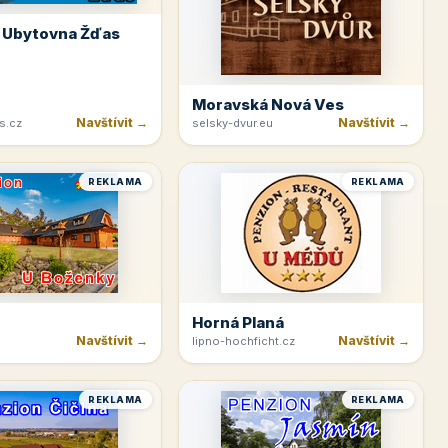
 Ubytovna Žďas
Moravská Nová Ves
Navštívit →
Navštívit →
s.cz
selsky-dvur.eu
REKLAMA
REKLAMA
Horná Planá
Navštívit →
Navštívit →
lipno-hochficht.cz
REKLAMA
REKLAMA