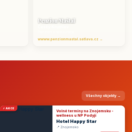
Penzion Maštal
Český Krumlov
Penzion a restaurace
wwww.penzionmastal.satlava.cz →
Všechny objekty →
⚡ AKCE
Volné termíny na Znojemsku -
wellness u NP Podyjí
Hotel Happy Star
📍 Znojemsko