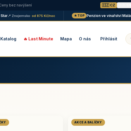
 Ceny bez navýšení
🇨🇿 CZ
🇬🇧 E
Penzion ve vinařství Maláník -
📍 Znojemsko
· od 875 Kč/noc
★ TOP
Katalog
🔥 Last Minute
Mapa
O nás
Přihlásit
ÍČKY
AKCE A BALÍČKY