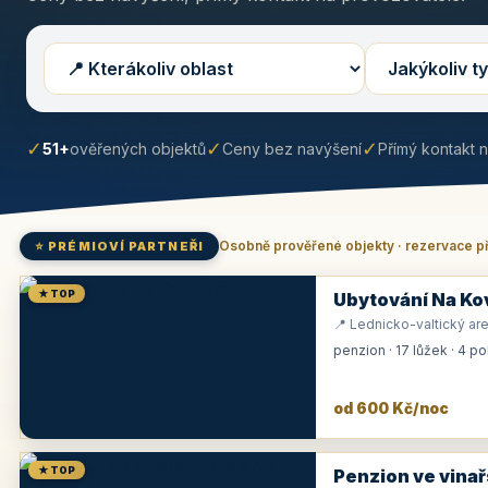
✓
✓
✓
51+
ověřených objektů
Ceny bez navýšení
Přímý kontakt 
Osobně prověřené objekty · rezervace p
⭐ PRÉMIOVÍ PARTNEŘI
★ TOP
Ubytování Na Ko
📍 Lednicko-valtický are
penzion · 17 lůžek · 4 p
od 600 Kč/noc
★ TOP
Penzion ve vinař