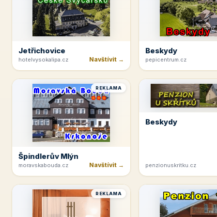
Jetřichovice
Beskydy
Navštívit →
hotelvysokalipa.cz
pepicentrum.cz
REKLAMA
Beskydy
Špindlerův Mlýn
Navštívit →
moravskabouda.cz
penzionuskritku.cz
REKLAMA