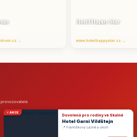
rum
Hotel Happy Star
ovice
Hnanice
Beskydech
Luxusní ubytování jižní Morava
ntrum.cz →
www.hotelhappystar.cz →
o provozovatele
⚡ AKCE
Dovolená pro rodiny ve Skalné
Hotel Garni Vildštejn
📍 Františkovy Lázně a okolí