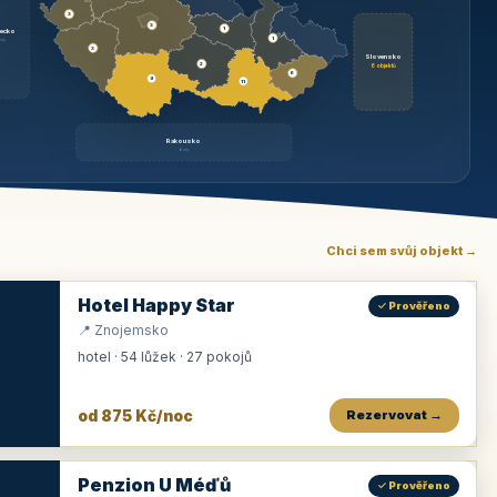
3
3
1
ecko
1
rzy
3
Slovensko
2
6 objektů
6
9
11
Rakousko
brzy
Chci sem svůj objekt →
Hotel Happy Star
✓ Prověřeno
📍 Znojemsko
hotel · 54 lůžek · 27 pokojů
od 875 Kč/noc
Rezervovat →
Penzion U Méďů
✓ Prověřeno