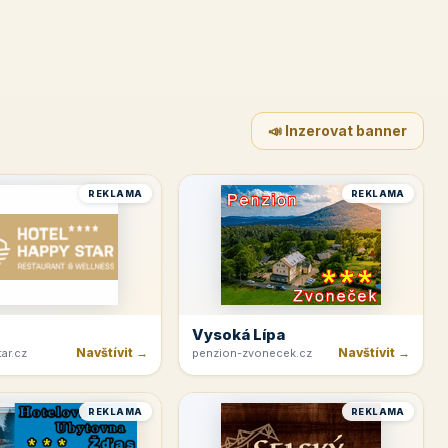
📣 Inzerovat banner
REKLAMA
REKLAMA
Vysoká Lípa
Navštívit →
Navštívit →
ar.cz
penzion-zvonecek.cz
REKLAMA
REKLAMA