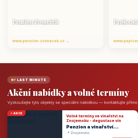
Penzion Zvoneček
Pepicent
Jetřichovice
Velké Karl
ubytování České Švýcarsko
Ubytování v 
www.penzion-zvonecek.cz →
www.pepice
⚡ LAST MINUTE
Akční nabídky a volné termíny
Vyzkoušejte tyto objekty se speciální nabídkou — kontaktujte přím
⚡ AKCE
Volné termíny ve vinařství na
Znojemsku - degustace vín
Penzion a vinařství
Dobrovolný
📍 Znojemsko