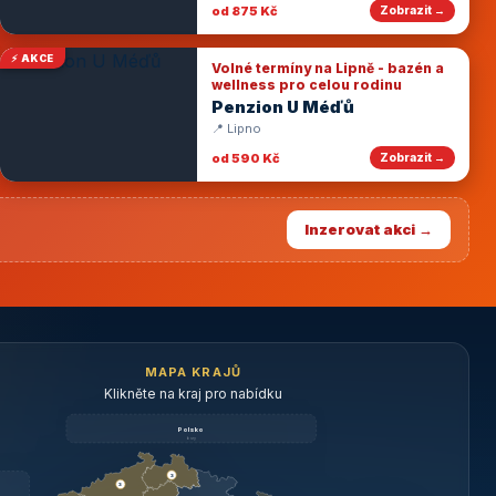
od 875 Kč
Zobrazit →
⚡ AKCE
Volné termíny na Lipně - bazén a
wellness pro celou rodinu
Penzion U Méďů
📍 Lipno
od 590 Kč
Zobrazit →
Inzerovat akci →
MAPA KRAJŮ
Klikněte na kraj pro nabídku
Polsko
brzy
3
3