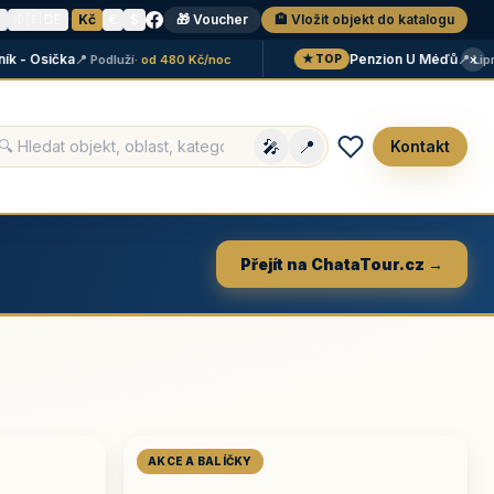
N
🇩🇪 DE
·
Kč
€
$
🎁 Voucher
🏨 Vložit objekt do katalogu
×
 Osička
Penzion U Méďů
📍 Podluží
· od 480 Kč/noc
📍 Lipno
· o
★ TOP
🎤
📍
Kontakt
Přejít na ChataTour.cz →
AKCE A BALÍČKY