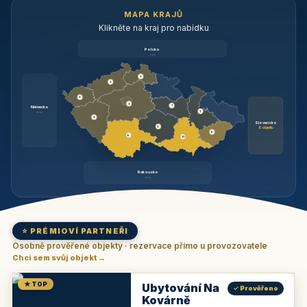
MAPA KRAJŮ
Klikněte na kraj pro nabídku
Polsko
brzy
3
3
3
3
1
Německo
1
brzy
3
Slovensko
2
6 objektů
6
9
11
Rakousko
brzy
⭐ PRÉMIOVÍ PARTNEŘI
Osobně prověřené objekty · rezervace přímo u provozovatele
Chci sem svůj objekt →
★ TOP
Ubytování Na
✓ Prověřeno
Kovárně