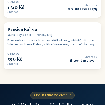
CENA OD
Vhodné pro
1 310 Kč
📅 Víkendové pobyty
/ noc / os.
👥 40
🏡 penzion
Pension Kalista
🏔️ Klatovy a okolí · Plzeňský kraj
Pension Kalista se nachází v osadě Radinovy, místní části obce
Vrhaveč, v okrese Klatovy v Plzeňském kraji, v podhůří Šumavy
— do města Klat
CENA OD
Vhodné pro
590 Kč
🏨 Levné ubytování
/ noc / os.
PRO PROVOZOVATELE