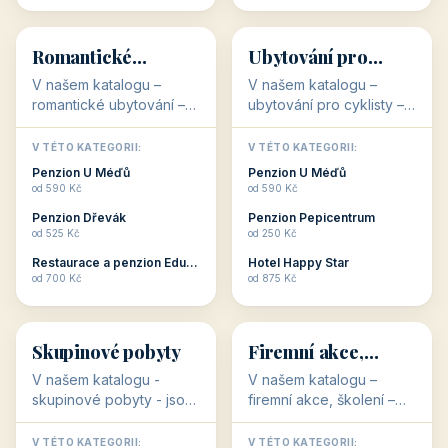
💕
🚴
32 objektů
32 objektů
Romantické
Ubytování pro
ubytování
cyklisty
V našem katalogu –
V našem katalogu –
romantické ubytování –
ubytování pro cyklisty –
jsou pro Vás připraveny
jsou pro Vás připraveny
objekty, které svojí
objekty, které jsou na
V TÉTO KATEGORII:
V TÉTO KATEGORII:
stavbou, polohou anebo
milovníky cykloturistiky
Penzion U Méďů
Penzion U Méďů
zaměřením nabízí
připraveny. Většinou mají
od 590 Kč
od 590 Kč
romantické pobyty.
přímo kolárny a...
Penzion Dřevák
Penzion Pepicentrum
Romantické ...
od 525 Kč
od 250 Kč
Restaurace a penzion Eduard
Hotel Happy Star
👥
💼
od 700 Kč
od 875 Kč
👥
💼
32 objektů
31 objektů
Skupinové pobyty
Firemní akce,
školení
V našem katalogu -
V našem katalogu –
skupinové pobyty - jsou
firemní akce, školení –
pro Vás připraveny
jsou pro Vás připraveny
objekty, které nabízí
objekty, které mají
V TÉTO KATEGORII:
V TÉTO KATEGORII: