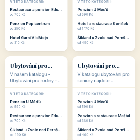
objekty, které s aktivní
objekty, které nabízí
V TÉTO KATEGORII:
V TÉTO KATEGORII:
dovolenou přímo
cenově dostupné
Restaurace a penzion Eduard
Penzion U Méďů
souvisejí. Aktivní
ubytování v ČR. Budete
od 700 Kč
od 590 Kč
dovolená nebo aktivní
překvapeni, že i v nižší
Penzion Pepicentrum
Hotel a restaurace Koníček
odpočinek jso...
c...
od 250 Kč
od 1 170 Kč
Hotel Garni Vildštejn
Šikland u Zvole nad Pernštejnem
👨‍👩‍👧‍👦
🧓
od 310 Kč
od 490 Kč
👨‍👩‍👧‍👦
🧓
34 objektů
33 objektů
Ubytování pro
Ubytování pro
rodiny
seniory
V našem katalogu -
V katalogu ubytování pro
Ubytování pro rodiny -
seniory najdete
jsou pro Vás připraveny
penziony a hotely, které
objekty, které svojí
jsou přizpůsobeny pro
V TÉTO KATEGORII:
V TÉTO KATEGORII:
polohou či vybaveností,
ubytování klientů vyššího
Penzion U Méďů
Penzion U Méďů
nabízí klidné ubytování
věku. Některé z nich
od 590 Kč
od 590 Kč
pro rodiny. Penziony,...
nabízí speciální balíč...
Restaurace a penzion Eduard
Penzion a restaurace Maštal
od 700 Kč
od 360 Kč
Šikland u Zvole nad Pernštejnem
Šikland u Zvole nad Pernštejnem
💕
🚴
od 490 Kč
od 490 Kč