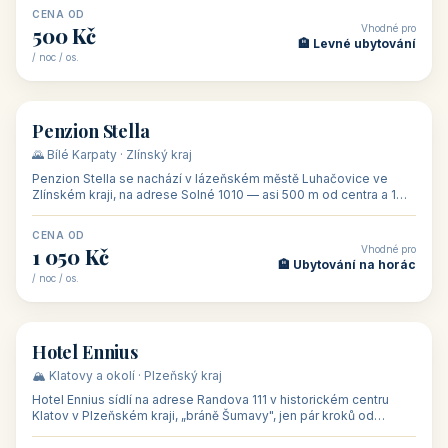
CENA OD
Vhodné pro
500 Kč
🏨 Levné ubytování
/ noc / os.
👥 44
🏡 penzion
Penzion Stella
🌄 Bílé Karpaty · Zlínský kraj
Penzion Stella se nachází v lázeňském městě Luhačovice ve
Zlínském kraji, na adrese Solné 1010 — asi 500 m od centra a 1
km od lázeňské kolo
CENA OD
Vhodné pro
1 050 Kč
🏨 Ubytování na horác
/ noc / os.
👥 50
🏨 hotel
Hotel Ennius
🏔️ Klatovy a okolí · Plzeňský kraj
Hotel Ennius sídlí na adrese Randova 111 v historickém centru
Klatov v Plzeňském kraji, „bráně Šumavy", jen pár kroků od
hlavního náměs