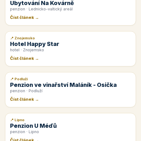
Ubytování Na Kovárně
penzion · Lednicko-valtický areál
Číst článek →
📍 Znojemsko
📰 PR článek
Hotel Happy Star
hotel · Znojemsko
Číst článek →
📍 Podluží
📰 PR článek
Penzion ve vinařství Maláník - Osička
penzion · Podluží
Číst článek →
📍 Lipno
📰 PR článek
Penzion U Méďů
penzion · Lipno
Číst článek →