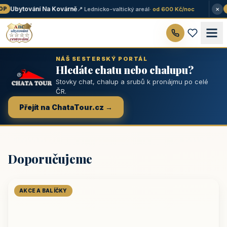
×
Ubytování Na Kovárně
📍 Lednicko-valtický areál
· od 600 Kč/noc
P
★
NÁŠ SESTERSKÝ PORTÁL
Hledáte chatu nebo chalupu?
Stovky chat, chalup a srubů k pronájmu po celé
ČR.
Přejít na ChataTour.cz →
Doporučujeme
AKCE A BALÍČKY