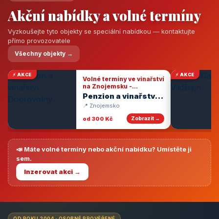
Akční nabídky a volné termíny
Vyzkoušejte tyto objekty se speciální nabídkou — kontaktujte
přímo provozovatele
Všechny objekty →
⚡ AKCE
⚡ AKCE
Volné termíny ve vinařství
na Znojemsku -
degustace vín
Penzion a vinařství
Dobrovolný
📍 Znojemsko
od 300 Kč
Zobrazit →
📣 Máte volné termíny nebo akční nabídku? Umístěte ji
sem.
Inzerovat akci →
OD ROKU 2004 · OSOBNĚ PROVĚŘENÉ