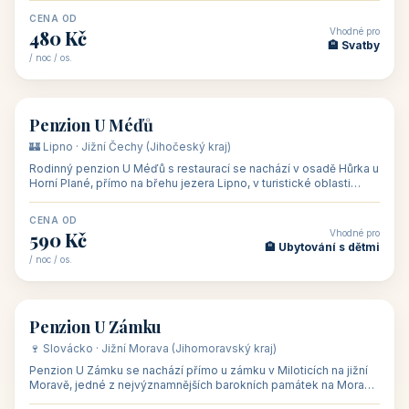
CENA OD
Vhodné pro
480 Kč
🏨 Svatby
/ noc / os.
👥 26
🏡 penzion
Penzion U Méďů
🏰 Lipno · Jižní Čechy (Jihočeský kraj)
Rodinný penzion U Méďů s restaurací se nachází v osadě Hůrka u
Horní Plané, přímo na břehu jezera Lipno, v turistické oblasti
Šumava. Pokoje
CENA OD
Vhodné pro
590 Kč
🏨 Ubytování s dětmi
/ noc / os.
👥 28
🏡 penzion
Penzion U Zámku
🍷 Slovácko · Jižní Morava (Jihomoravský kraj)
Penzion U Zámku se nachází přímo u zámku v Miloticích na jižní
Moravě, jedné z nejvýznamnějších barokních památek na Moravě,
v budově bývalé