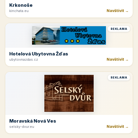
Krkonoše
Navštívit →
kinchata.eu
REKLAMA
Hotelová Ubytovna Žďas
Navštívit →
ubytovnazdas.cz
REKLAMA
Moravská Nová Ves
Navštívit →
selsky-dvur.eu