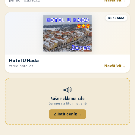
Navštívit →
penzionrozkvet.cz
REKLAMA
Hotel U Hada
Navštívit →
zatec-hotel.cz
📣
Vaše reklama zde
Banner na titulní straně
Zjistit ceník →