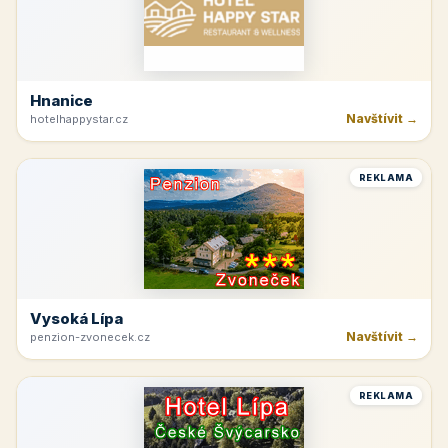
Hnanice
Navštívit →
hotelhappystar.cz
REKLAMA
Vysoká Lípa
Navštívit →
penzion-zvonecek.cz
REKLAMA