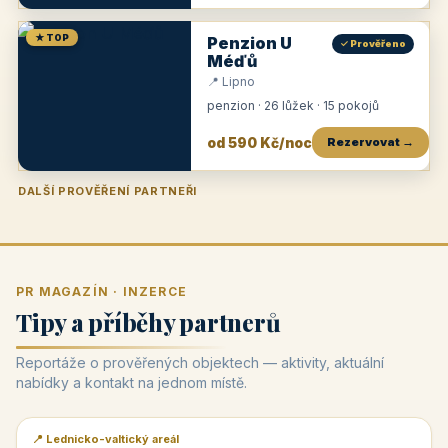
★ TOP
Penzion U
✓ Prověřeno
Méďů
📍 Lipno
penzion · 26 lůžek · 15 pokojů
od 590 Kč/noc
Rezervovat →
DALŠÍ PROVĚŘENÍ PARTNEŘI
Penzion U Zámku
Pension Faber
Penzion a vinařství Dobrovolný
Penzion a restaurace Maštal
Krčma Šatlava
Hotel Rozvoj
Penzion Zvoneček
Penzion Selský dvůr
Penzion Thallerův dům
Hotel Lípa
★
od 500 Kč
★
od 845 Kč
★
od 300 Kč
★
od 360 Kč
★
🍽️
★
od 400 Kč
★
od 550 Kč
★
od 530 Kč
★
od 1 190 Kč
★
od 450 Kč
PR MAGAZÍN · INZERCE
Tipy a příběhy partnerů
Reportáže o prověřených objektech — aktivity, aktuální
nabídky a kontakt na jednom místě.
📍 Lednicko-valtický areál
📰 PR článek