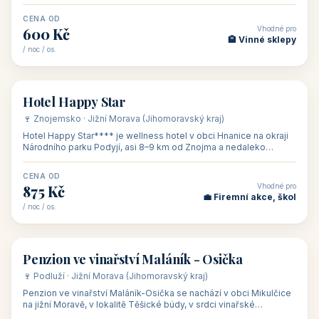
asi 8 km od dáln
CENA OD
Vhodné pro
600 Kč
🏨 Vinné sklepy
/ noc / os.
👥 54
🏨 hotel
Hotel Happy Star
🍷 Znojemsko · Jižní Morava (Jihomoravský kraj)
Hotel Happy Star**** je wellness hotel v obci Hnanice na okraji
Národního parku Podyjí, asi 8–9 km od Znojma a nedaleko
rakouských hranic, v
CENA OD
Vhodné pro
875 Kč
💼 Firemní akce, škol
/ noc / os.
👥 15
🏡 penzion
Penzion ve vinařství Maláník - Osička
🍷 Podluží · Jižní Morava (Jihomoravský kraj)
Penzion ve vinařství Maláník-Osička se nachází v obci Mikulčice
na jižní Moravě, v lokalitě Těšické búdy, v srdci vinařské
podoblasti Slovác