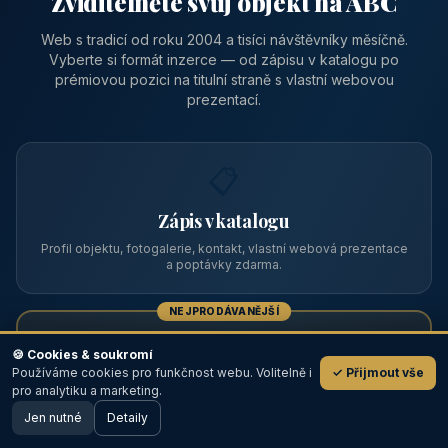
Zviditelněte svůj objekt na ABC
Web s tradicí od roku 2004 a tisíci návštěvníky měsíčně.
Vyberte si formát inzerce — od zápisu v katalogu po
prémiovou pozici na titulní straně s vlastní webovou
prezentací.
📋
Zápis v katalogu
Profil objektu, fotogalerie, kontakt, vlastní webová prezentace
a poptávky zdarma.
NEJPRODÁVANĚJŠÍ
⭐
🍪 Cookies & soukromí
Používáme cookies pro funkčnost webu. Volitelně i
✓ Přijmout vše
💬
Prémiový partner
pro analytiku a marketing.
Jen nutné
TOP pozice na titulce, přednost ve výpisech, zlatý odznak a
Detaily
🖥️ Desktop verze
Design
banner.