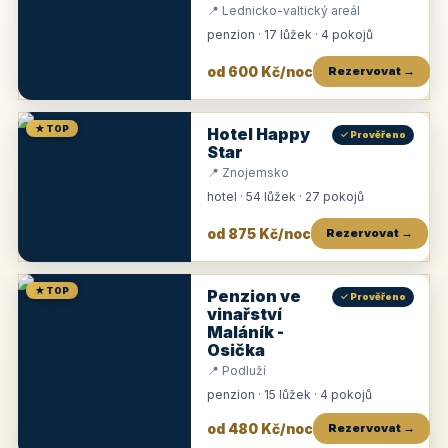
📍 Lednicko-valtický areál
penzion · 17 lůžek · 4 pokojů
od 600 Kč/noc
Rezervovat →
★ TOP
Hotel Happy
✓ Prověřeno
Star
📍 Znojemsko
hotel · 54 lůžek · 27 pokojů
od 875 Kč/noc
Rezervovat →
★ TOP
Penzion ve
✓ Prověřeno
vinařství
Maláník -
Osička
📍 Podluží
penzion · 15 lůžek · 4 pokojů
od 480 Kč/noc
Rezervovat →