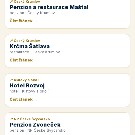
📍 Český Krumlov
📰 PR článek
Penzion a restaurace Maštal
penzion · Český Krumlov
Číst článek →
📍 Český Krumlov
📰 PR článek
Krčma Šatlava
restaurace · Český Krumlov
Číst článek →
📍 Klatovy a okolí
📰 PR článek
Hotel Rozvoj
hotel · Klatovy a okolí
Číst článek →
📍 NP České Švýcarsko
📰 PR článek
Penzion Zvoneček
penzion · NP České Švýcarsko