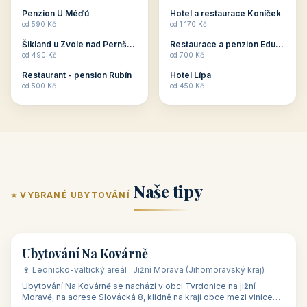
ubytování skupin v
zkušenosti pořádat i
Penzion U Méďů
Hotel a restaurace Koníček
penzionech, hotelích a
menší firemní akce a
od 590 Kč
od 1 170 Kč
apartmánech v ČR.
firemní školení, ale také
Šikland u Zvole nad Pernštejnem
Restaurace a penzion Eduard
Budete překva...
ob...
od 490 Kč
od 700 Kč
Restaurant - pension Rubín
Hotel Lípa
od 500 Kč
od 450 Kč
Naše tipy
⭐ VYBRANÉ UBYTOVÁNÍ
👥 17
🏡 penzion
Ubytování Na Kovárně
🍷 Lednicko-valtický areál · Jižní Morava (Jihomoravský kraj)
Ubytování Na Kovárně se nachází v obci Tvrdonice na jižní
Moravě, na adrese Slovácká 8, klidně na kraji obce mezi vinicemi,