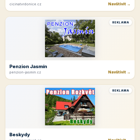
Navštívit →
cicinatvrdonice.cz
REKLAMA
Penzion Jasmín
Navštívit →
penzion-jasmin.cz
REKLAMA
Beskydy