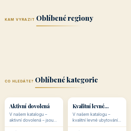
Jižní Morava
Jižní Čechy
(Jihomoravský
(Jihočeský
Střední Čechy
Oblíbené regiony
kraj)
Karlovarský
kraj)
KAM VYRAZIT
Zlínský kraj
Žilinský
(Středočeský
11 objektů
kraj
9 objektů
Liberecký kraj
6 objektů
Plzeňský kraj
4 objekty
kraj)
3 objekty
3 objekty
3 objekty
3 objekty
Oblíbené kategorie
CO HLEDÁTE?
🥾
💰
🥾
💰
36 objektů
34 objektů
Aktivní dovolená
Kvalitní levné
ubytování
V našem katalogu –
V našem katalogu –
aktivní dovolená – jsou
kvalitní levné ubytování –
pro Vás připraveny
jsou pro Vás připraveny