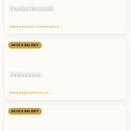
Penzion Zvoneček
Jetřichovice
ubytování České Švýcarsko
www.penzion-zvonecek.cz →
AKCE A BALÍČKY
Pepicentrum
Velké Karlovice
Ubytování v Beskydech
www.pepicentrum.cz →
AKCE A BALÍČKY