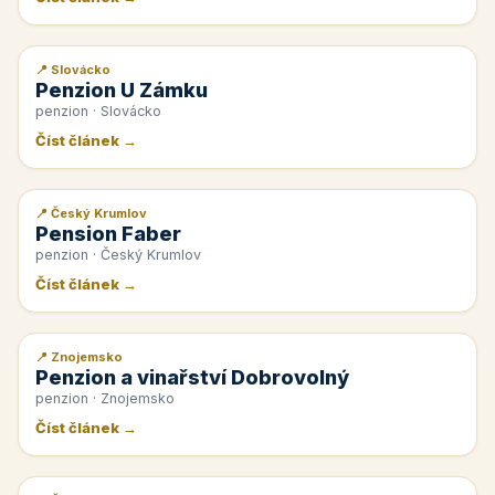
📍 Slovácko
📰 PR článek
Penzion U Zámku
penzion · Slovácko
Číst článek →
📍 Český Krumlov
📰 PR článek
Pension Faber
penzion · Český Krumlov
Číst článek →
📍 Znojemsko
📰 PR článek
Penzion a vinařství Dobrovolný
penzion · Znojemsko
Číst článek →