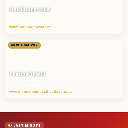
Hotel Happy Star
Hnanice
Luxusní ubytování jižní Morava
www.hotelhappystar.cz →
AKCE A BALÍČKY
Penzion Maštal
Český Krumlov
Penzion a restaurace
wwww.penzionmastal.satlava.cz →
⚡ LAST MINUTE