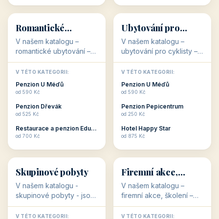
💕
🚴
32 objektů
32 objektů
Romantické
Ubytování pro
ubytování
cyklisty
V našem katalogu –
V našem katalogu –
romantické ubytování –
ubytování pro cyklisty –
jsou pro Vás připraveny
jsou pro Vás připraveny
objekty, které svojí
objekty, které jsou na
V TÉTO KATEGORII:
V TÉTO KATEGORII:
stavbou, polohou anebo
milovníky cykloturistiky
Penzion U Méďů
Penzion U Méďů
zaměřením nabízí
připraveny. Většinou mají
od 590 Kč
od 590 Kč
romantické pobyty.
přímo kolárny a...
Penzion Dřevák
Penzion Pepicentrum
Romantické ...
od 525 Kč
od 250 Kč
Restaurace a penzion Eduard
Hotel Happy Star
👥
💼
od 700 Kč
od 875 Kč
👥
💼
32 objektů
31 objektů
Skupinové pobyty
Firemní akce,
školení
V našem katalogu -
V našem katalogu –
skupinové pobyty - jsou
firemní akce, školení –
pro Vás připraveny
jsou pro Vás připraveny
objekty, které nabízí
objekty, které mají
V TÉTO KATEGORII:
V TÉTO KATEGORII: