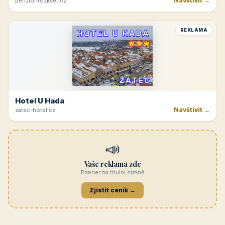
Navštívit →
penzionrozkvet.cz
REKLAMA
Hotel U Hada
Navštívit →
zatec-hotel.cz
📣
Vaše reklama zde
Banner na titulní straně
Zjistit ceník →