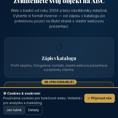
Zviditelněte svůj objekt na ABC
Web s tradicí od roku 2004 a tisíci návštěvníky měsíčně.
Vyberte si formát inzerce — od zápisu v katalogu po
prémiovou pozici na titulní straně s vlastní webovou
prezentací.
📋
Zápis v katalogu
Profil objektu, fotogalerie, kontakt, vlastní webová prezentace
a poptávky zdarma.
NEJPRODÁVANĚJŠÍ
⭐
🍪 Cookies & soukromí
Používáme cookies pro funkčnost webu. Volitelně i
✓ Přijmout vše
💬
Prémiový partner
pro analytiku a marketing.
Jen nutné
TOP pozice na titulce, přednost ve výpisech, zlatý odznak a
Detaily
🖥️ Desktop verze
Design
banner.