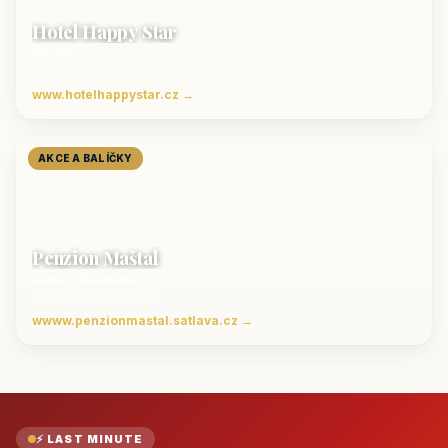
Hotel Happy Star
Hnanice
Luxusní ubytování jižní Morava
www.hotelhappystar.cz →
AKCE A BALÍČKY
Penzion Maštal
Český Krumlov
Penzion a restaurace
wwww.penzionmastal.satlava.cz →
⚡ LAST MINUTE