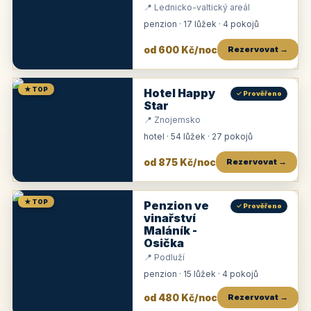
📍 Lednicko-valtický areál
penzion · 17 lůžek · 4 pokojů
od 600 Kč/noc
Rezervovat →
★ TOP
Hotel Happy
✓ Prověřeno
Star
📍 Znojemsko
hotel · 54 lůžek · 27 pokojů
od 875 Kč/noc
Rezervovat →
★ TOP
Penzion ve
✓ Prověřeno
vinařství
Maláník -
Osička
📍 Podluží
penzion · 15 lůžek · 4 pokojů
od 480 Kč/noc
Rezervovat →