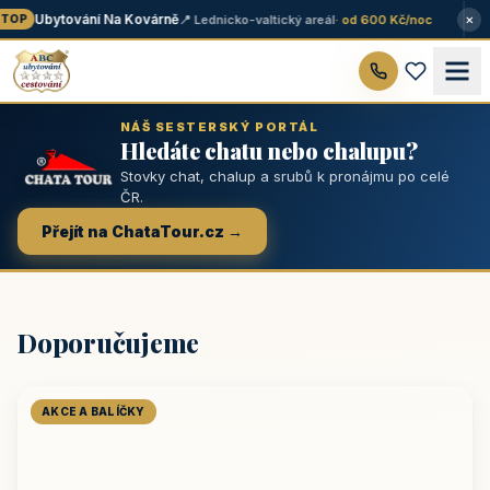
×
Ubytování Na Kovárně
📍 Lednicko-valtický areál
· od 600 Kč/noc
TOP
NÁŠ SESTERSKÝ PORTÁL
Hledáte chatu nebo chalupu?
Stovky chat, chalup a srubů k pronájmu po celé
ČR.
Přejít na ChataTour.cz →
Doporučujeme
AKCE A BALÍČKY