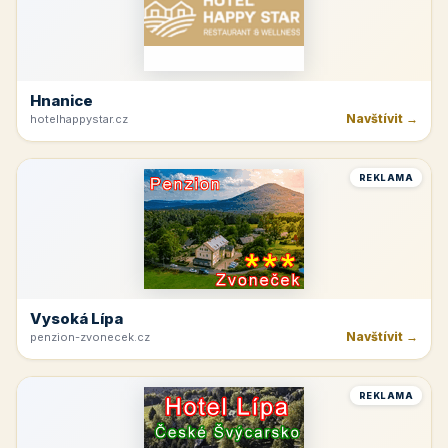
Hnanice
Navštívit →
hotelhappystar.cz
REKLAMA
Vysoká Lípa
Navštívit →
penzion-zvonecek.cz
REKLAMA