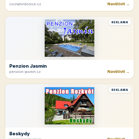
Navštívit →
cicinatvrdonice.cz
REKLAMA
Penzion Jasmín
Navštívit →
penzion-jasmin.cz
REKLAMA
Beskydy