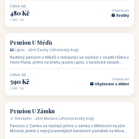
CENA OD
Vhodné pro
480 Kč
🏨 Svatby
/ noc / os.
👥 26
🏡 penzion
Penzion U Méďů
🏰 Lipno · Jižní Čechy (Jihočeský kraj)
Rodinný penzion U Méďů s restaurací se nachází v osadě Hůrka u
Horní Plané, přímo na břehu jezera Lipno, v turistické oblasti
Šumava. Pokoje
CENA OD
Vhodné pro
590 Kč
🏨 Ubytování s dětmi
/ noc / os.
👥 28
🏡 penzion
Penzion U Zámku
🍷 Slovácko · Jižní Morava (Jihomoravský kraj)
Penzion U Zámku se nachází přímo u zámku v Miloticích na jižní
Moravě, jedné z nejvýznamnějších barokních památek na Moravě,
v budově bývalé