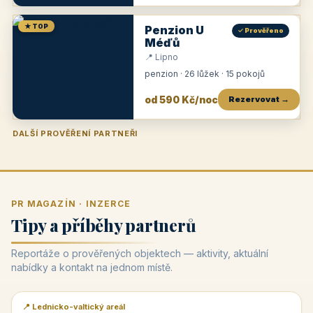
★ TOP
Penzion U
✓ Prověřeno
Méďů
📍 Lipno
penzion · 26 lůžek · 15 pokojů
od 590 Kč/noc
Rezervovat →
DALŠÍ PROVĚŘENÍ PARTNEŘI
Penzion U Zámku
Pension Faber
Penzion a vinařství Dobrovolný
Penzion a restaurace Maštal
Krčma Šatlava
Hotel Rozvoj
Penzion Zvoneček
Penzion Selský dvůr
Penzion Thallerův dům
Hotel Lípa
★
od 500 Kč
★
od 845 Kč
★
od 300 Kč
★
od 360 Kč
★
🍽️
★
od 400 Kč
★
od 550 Kč
★
od 530 Kč
★
od 1 190 Kč
★
od 450 Kč
PR MAGAZÍN · INZERCE
Tipy a příběhy partnerů
Reportáže o prověřených objektech — aktivity, aktuální
nabídky a kontakt na jednom místě.
📍 Lednicko-valtický areál
📰 PR článek