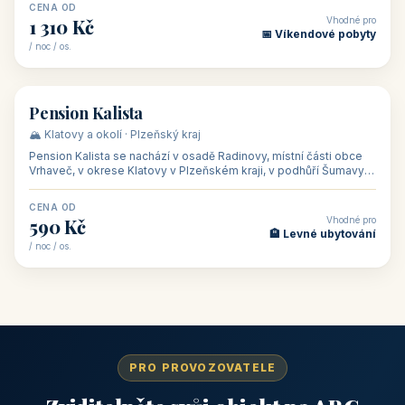
CENA OD
Vhodné pro
1 310 Kč
📅 Víkendové pobyty
/ noc / os.
👥 40
🏡 penzion
Pension Kalista
🏔️ Klatovy a okolí · Plzeňský kraj
Pension Kalista se nachází v osadě Radinovy, místní části obce
Vrhaveč, v okrese Klatovy v Plzeňském kraji, v podhůří Šumavy
— do města Klat
CENA OD
Vhodné pro
590 Kč
🏨 Levné ubytování
/ noc / os.
PRO PROVOZOVATELE