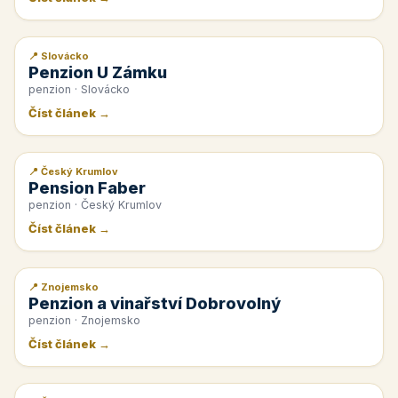
📍 Slovácko
📰 PR článek
Penzion U Zámku
penzion · Slovácko
Číst článek →
📍 Český Krumlov
📰 PR článek
Pension Faber
penzion · Český Krumlov
Číst článek →
📍 Znojemsko
📰 PR článek
Penzion a vinařství Dobrovolný
penzion · Znojemsko
Číst článek →