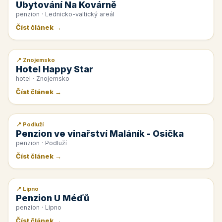
Ubytování Na Kovárně
penzion · Lednicko-valtický areál
Číst článek →
📍 Znojemsko
📰 PR článek
Hotel Happy Star
hotel · Znojemsko
Číst článek →
📍 Podluží
📰 PR článek
Penzion ve vinařství Maláník - Osička
penzion · Podluží
Číst článek →
📍 Lipno
📰 PR článek
Penzion U Méďů
penzion · Lipno
Číst článek →