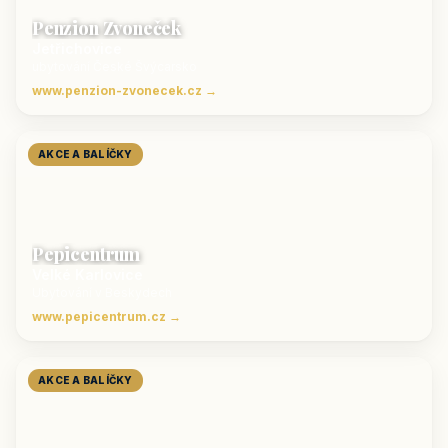
Penzion Zvoneček
Jetřichovice
ubytování České Švýcarsko
www.penzion-zvonecek.cz →
AKCE A BALÍČKY
Pepicentrum
Velké Karlovice
Ubytování v Beskydech
www.pepicentrum.cz →
AKCE A BALÍČKY