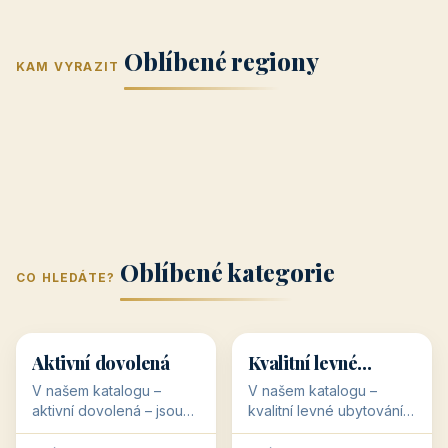
Jižní Morava
Jižní Čechy
(Jihomoravský
(Jihočeský
Střední Čechy
Oblíbené regiony
kraj)
Karlovarský
kraj)
KAM VYRAZIT
Zlínský kraj
Žilinský
(Středočeský
11 objektů
kraj
9 objektů
Liberecký kraj
6 objektů
Plzeňský kraj
4 objekty
kraj)
3 objekty
3 objekty
3 objekty
3 objekty
Oblíbené kategorie
CO HLEDÁTE?
🥾
💰
🥾
💰
36 objektů
34 objektů
Aktivní dovolená
Kvalitní levné
ubytování
V našem katalogu –
V našem katalogu –
aktivní dovolená – jsou
kvalitní levné ubytování –
pro Vás připraveny
jsou pro Vás připraveny