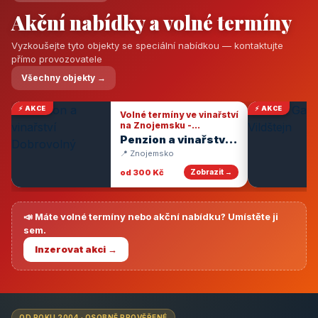
Akční nabídky a volné termíny
Vyzkoušejte tyto objekty se speciální nabídkou — kontaktujte
přímo provozovatele
Všechny objekty →
⚡ AKCE
⚡ AKCE
Volné termíny ve vinařství
na Znojemsku -
degustace vín
Penzion a vinařství
Dobrovolný
📍 Znojemsko
od 300 Kč
Zobrazit →
📣 Máte volné termíny nebo akční nabídku? Umístěte ji
sem.
Inzerovat akci →
OD ROKU 2004 · OSOBNĚ PROVĚŘENÉ