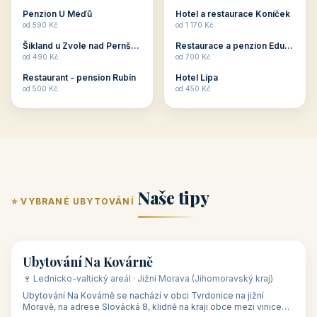
ubytování skupin v
zkušenosti pořádat i
Penzion U Méďů
Hotel a restaurace Koníček
penzionech, hotelích a
menší firemní akce a
od 590 Kč
od 1 170 Kč
apartmánech v ČR.
firemní školení, ale také
Šikland u Zvole nad Pernštejnem
Restaurace a penzion Eduard
Budete překva...
ob...
od 490 Kč
od 700 Kč
Restaurant - pension Rubín
Hotel Lípa
od 500 Kč
od 450 Kč
Naše tipy
⭐ VYBRANÉ UBYTOVÁNÍ
👥 17
🏡 penzion
Ubytování Na Kovárně
🍷 Lednicko-valtický areál · Jižní Morava (Jihomoravský kraj)
Ubytování Na Kovárně se nachází v obci Tvrdonice na jižní
Moravě, na adrese Slovácká 8, klidně na kraji obce mezi vinicemi,