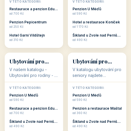
objekty, které s aktivní
objekty, které nabízí
V TÉTO KATEGORII:
V TÉTO KATEGORII:
dovolenou přímo
cenově dostupné
Restaurace a penzion Eduard
Penzion U Méďů
souvisejí. Aktivní
ubytování v ČR. Budete
od 700 Kč
od 590 Kč
dovolená nebo aktivní
překvapeni, že i v nižší
Penzion Pepicentrum
Hotel a restaurace Koníček
odpočinek jso...
c...
od 250 Kč
od 1 170 Kč
Hotel Garni Vildštejn
Šikland u Zvole nad Pernštejnem
👨‍👩‍👧‍👦
🧓
od 310 Kč
od 490 Kč
👨‍👩‍👧‍👦
🧓
34 objektů
33 objektů
Ubytování pro
Ubytování pro
rodiny
seniory
V našem katalogu -
V katalogu ubytování pro
Ubytování pro rodiny -
seniory najdete
jsou pro Vás připraveny
penziony a hotely, které
objekty, které svojí
jsou přizpůsobeny pro
V TÉTO KATEGORII:
V TÉTO KATEGORII:
polohou či vybaveností,
ubytování klientů vyššího
Penzion U Méďů
Penzion U Méďů
nabízí klidné ubytování
věku. Některé z nich
od 590 Kč
od 590 Kč
pro rodiny. Penziony,...
nabízí speciální balíč...
Restaurace a penzion Eduard
Penzion a restaurace Maštal
od 700 Kč
od 360 Kč
Šikland u Zvole nad Pernštejnem
Šikland u Zvole nad Pernštejnem
💕
🚴
od 490 Kč
od 490 Kč