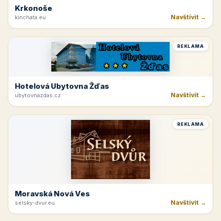
Krkonoše
Navštívit →
kinchata.eu
REKLAMA
Hotelová Ubytovna Žďas
Navštívit →
ubytovnazdas.cz
REKLAMA
Moravská Nová Ves
Navštívit →
selsky-dvur.eu