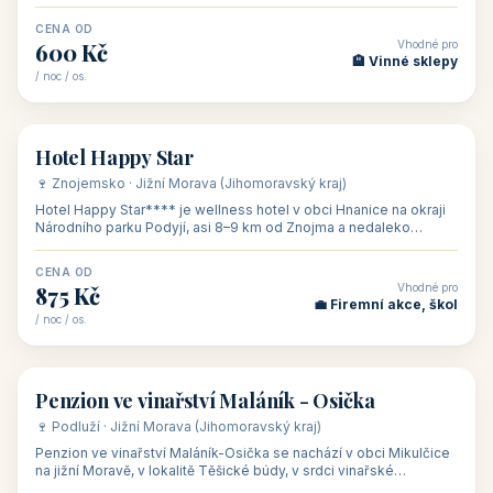
asi 8 km od dáln
CENA OD
Vhodné pro
600 Kč
🏨 Vinné sklepy
/ noc / os.
👥 54
🏨 hotel
Hotel Happy Star
🍷 Znojemsko · Jižní Morava (Jihomoravský kraj)
Hotel Happy Star**** je wellness hotel v obci Hnanice na okraji
Národního parku Podyjí, asi 8–9 km od Znojma a nedaleko
rakouských hranic, v
CENA OD
Vhodné pro
875 Kč
💼 Firemní akce, škol
/ noc / os.
👥 15
🏡 penzion
Penzion ve vinařství Maláník - Osička
🍷 Podluží · Jižní Morava (Jihomoravský kraj)
Penzion ve vinařství Maláník-Osička se nachází v obci Mikulčice
na jižní Moravě, v lokalitě Těšické búdy, v srdci vinařské
podoblasti Slovác