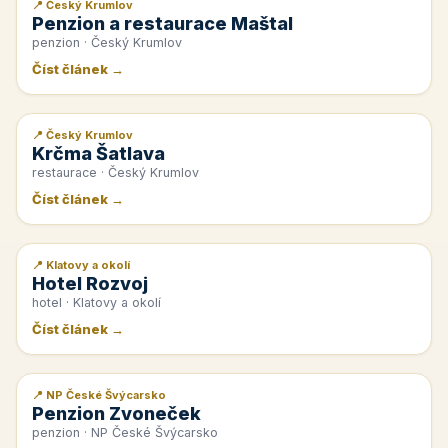
📍 Český Krumlov
📰 PR článek
Penzion a restaurace Maštal
penzion · Český Krumlov
Číst článek →
📍 Český Krumlov
📰 PR článek
Krčma Šatlava
restaurace · Český Krumlov
Číst článek →
📍 Klatovy a okolí
📰 PR článek
Hotel Rozvoj
hotel · Klatovy a okolí
Číst článek →
📍 NP České Švýcarsko
📰 PR článek
Penzion Zvoneček
penzion · NP České Švýcarsko