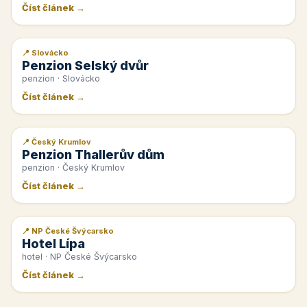
Číst článek →
📍 Slovácko
📰 PR článek
Penzion Selský dvůr
penzion · Slovácko
Číst článek →
📍 Český Krumlov
📰 PR článek
Penzion Thallerův dům
penzion · Český Krumlov
Číst článek →
📍 NP České Švýcarsko
📰 PR článek
Hotel Lípa
hotel · NP České Švýcarsko
Číst článek →