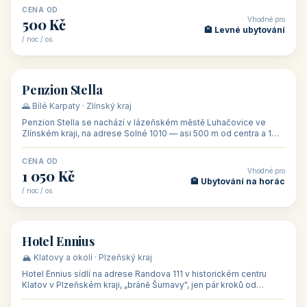
CENA OD
Vhodné pro
500 Kč
🏨 Levné ubytování
/ noc / os.
👥 44
🏡 penzion
Penzion Stella
🌄 Bílé Karpaty · Zlínský kraj
Penzion Stella se nachází v lázeňském městě Luhačovice ve
Zlínském kraji, na adrese Solné 1010 — asi 500 m od centra a 1
km od lázeňské kolo
CENA OD
Vhodné pro
1 050 Kč
🏨 Ubytování na horác
/ noc / os.
👥 50
🏨 hotel
Hotel Ennius
🏔️ Klatovy a okolí · Plzeňský kraj
Hotel Ennius sídlí na adrese Randova 111 v historickém centru
Klatov v Plzeňském kraji, „bráně Šumavy", jen pár kroků od
hlavního náměs