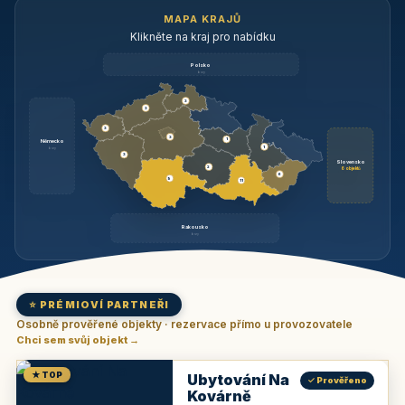
MAPA KRAJŮ
Klikněte na kraj pro nabídku
Polsko
brzy
3
3
3
3
1
Německo
1
brzy
3
Slovensko
2
6 objektů
6
9
11
Rakousko
brzy
⭐ PRÉMIOVÍ PARTNEŘI
Osobně prověřené objekty · rezervace přímo u provozovatele
Chci sem svůj objekt →
★ TOP
Ubytování Na
✓ Prověřeno
Kovárně