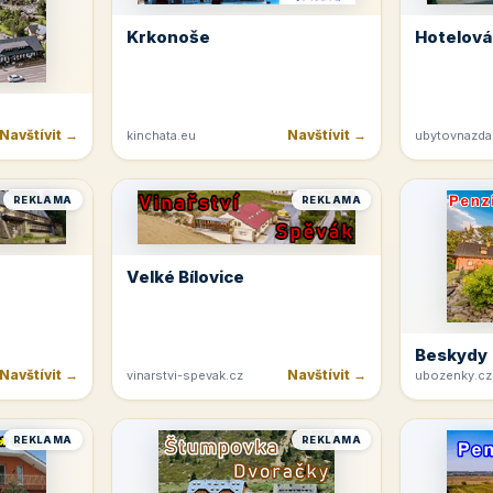
Krkonoše
Hotelová
Navštívit →
Navštívit →
kinchata.eu
ubytovnazda
REKLAMA
REKLAMA
Velké Bílovice
Beskydy
Navštívit →
Navštívit →
vinarstvi-spevak.cz
ubozenky.cz
REKLAMA
REKLAMA