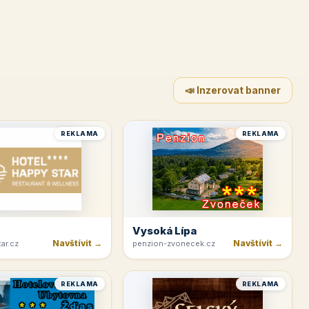
📣 Inzerovat banner
REKLAMA
REKLAMA
Vysoká Lípa
Navštívit →
Navštívit →
ar.cz
penzion-zvonecek.cz
REKLAMA
REKLAMA