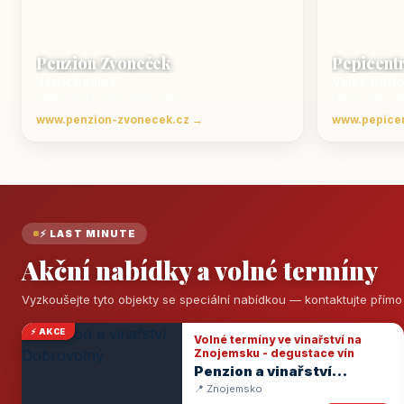
Penzion Zvoneček
Pepicent
Jetřichovice
Velké Karl
ubytování České Švýcarsko
Ubytování v 
www.penzion-zvonecek.cz →
www.pepice
⚡ LAST MINUTE
Akční nabídky a volné termíny
Vyzkoušejte tyto objekty se speciální nabídkou — kontaktujte přím
⚡ AKCE
Volné termíny ve vinařství na
Znojemsku - degustace vín
Penzion a vinařství
Dobrovolný
📍 Znojemsko