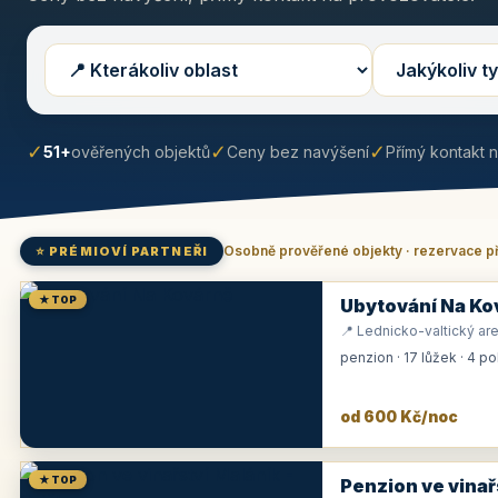
✓
✓
✓
51+
ověřených objektů
Ceny bez navýšení
Přímý kontakt 
Osobně prověřené objekty · rezervace p
⭐ PRÉMIOVÍ PARTNEŘI
★ TOP
Ubytování Na Ko
📍 Lednicko-valtický are
penzion · 17 lůžek · 4 p
od 600 Kč/noc
★ TOP
Penzion ve vinař