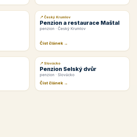
📍 Český Krumlov
📰 PR článek
Penzion a restaurace Maštal
penzion · Český Krumlov
Číst článek →
📍 Slovácko
📰 PR článek
Penzion Selský dvůr
penzion · Slovácko
Číst článek →