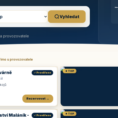
Něm
b
Vyhledat
na provozovatele
římo u provozovatele
★ TOP
várně
✓ Prověřeno
ál
okojů
Rezervovat →
★ TOP
ství Maláník -
✓ Prověřeno