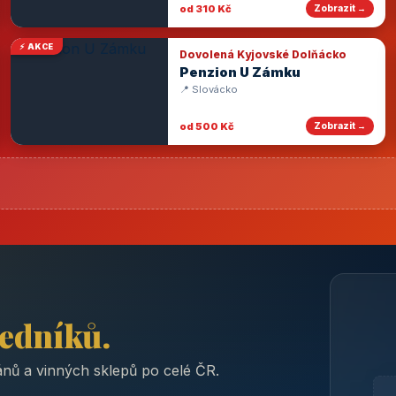
od 310 Kč
Zobrazit →
⚡ AKCE
Dovolená Kyjovské Dolňácko
Penzion U Zámku
📍 Slovácko
od 500 Kč
Zobrazit →
ředníků.
nů a vinných sklepů po celé ČR.