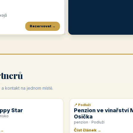
okojů
Rezervovat →
Penzion a restaurace Maštal
Krčma Šatlava
Hotel Rozvoj
★
od 360 Kč
★
🍽️
★
od 400 Kč
rtnerů
 a kontakt na jednom místě.
📍 Podluží
📰 PR článek
ppy Star
Penzion ve vinařství 
Osička
emsko
penzion · Podluží
 →
Číst článek →