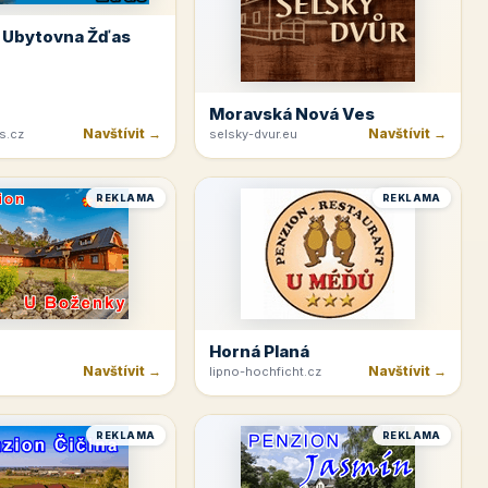
 Ubytovna Žďas
Moravská Nová Ves
Navštívit →
Navštívit →
s.cz
selsky-dvur.eu
REKLAMA
REKLAMA
Horná Planá
Navštívit →
Navštívit →
lipno-hochficht.cz
REKLAMA
REKLAMA