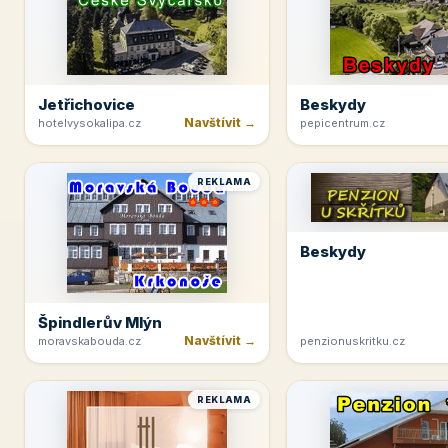
Jetřichovice
Beskydy
Navštívit →
hotelvysokalipa.cz
pepicentrum.cz
REKLAMA
Beskydy
Špindlerův Mlýn
Navštívit →
moravskabouda.cz
penzionuskritku.cz
REKLAMA