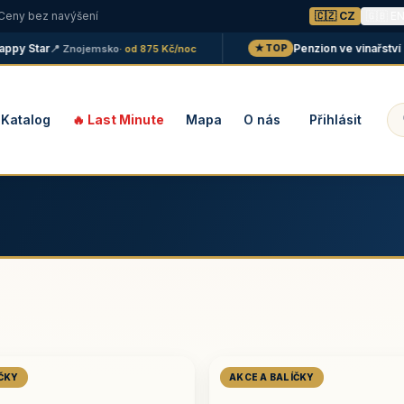
 Ceny bez navýšení
🇨🇿 CZ
🇬🇧 E
Star
Penzion ve vinařství Malá
📍 Znojemsko
· od 875 Kč/noc
★ TOP
Katalog
🔥 Last Minute
Mapa
O nás
Přihlásit
ÍČKY
AKCE A BALÍČKY