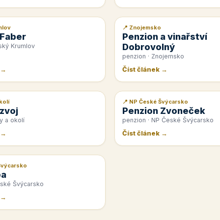
mlov
📍 Znojemsko
📰 PR článek
 Faber
Penzion a vinařství
Dobrovolný
ský Krumlov
penzion · Znojemsko
 →
Číst článek →
kolí
📍 NP České Švýcarsko
📰 PR článek
zvoj
Penzion Zvoneček
y a okolí
penzion · NP České Švýcarsko
 →
Číst článek →
Švýcarsko
pa
eské Švýcarsko
 →