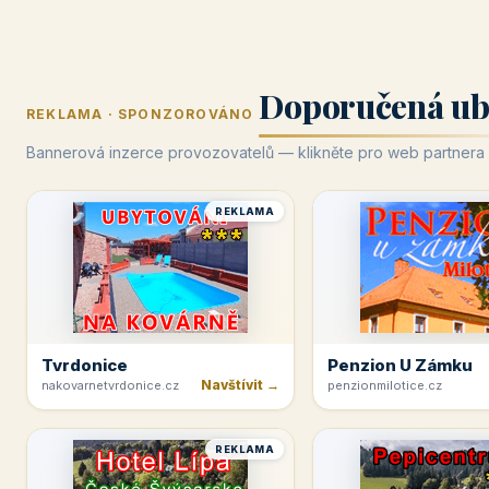
Doporučená ub
REKLAMA · SPONZOROVÁNO
Bannerová inzerce provozovatelů — klikněte pro web partnera
REKLAMA
Tvrdonice
Penzion U Zámku
Navštívit →
nakovarnetvrdonice.cz
penzionmilotice.cz
REKLAMA