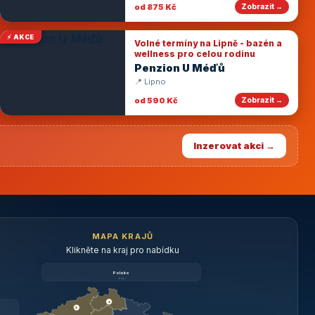
od 875 Kč
Zobrazit →
⚡ AKCE
Volné termíny na Lipně - bazén a
wellness pro celou rodinu
Penzion U Méďů
📍 Lipno
od 590 Kč
Zobrazit →
Inzerovat akci →
MAPA KRAJŮ
Klikněte na kraj pro nabídku
Polsko
brzy
3
3