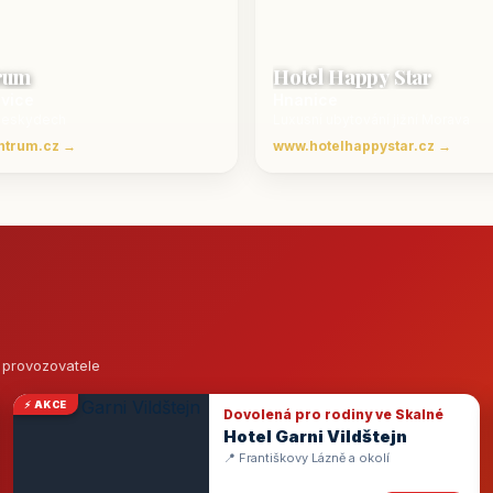
rum
Hotel Happy Star
ovice
Hnanice
Beskydech
Luxusní ubytování jižní Morava
ntrum.cz →
www.hotelhappystar.cz →
o provozovatele
⚡ AKCE
Dovolená pro rodiny ve Skalné
Hotel Garni Vildštejn
📍 Františkovy Lázně a okolí