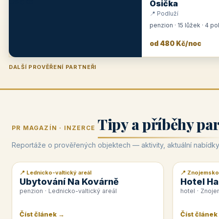
Osička
📍 Podluží
penzion · 15 lůžek · 4 p
od 480 Kč/noc
DALŠÍ PROVĚŘENÍ PARTNEŘI
Penzion U Zámku
Pension Faber
Penzion a vinařství Dobrovolný
Hotel Lípa
★
od 500 Kč
★
od 845 Kč
★
od 300 Kč
★
od 450 Kč
Tipy a příběhy pa
PR MAGAZÍN · INZERCE
Reportáže o prověřených objektech — aktivity, aktuální nabídky
📍 Lednicko-valtický areál
📍 Znojemsko
📰 PR článek
📰 PR článek
Ubytování Na Kovárně
Hotel Ha
penzion · Lednicko-valtický areál
hotel · Znoj
Číst článek →
Číst článek