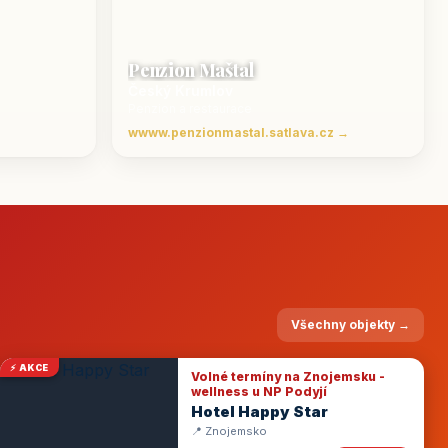
Penzion Maštal
Český Krumlov
Penzion a restaurace
wwww.penzionmastal.satlava.cz →
Všechny objekty →
⚡ AKCE
Volné termíny na Znojemsku -
wellness u NP Podyjí
Hotel Happy Star
📍 Znojemsko