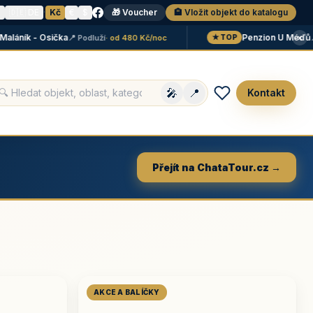
N
🇩🇪 DE
·
Kč
€
$
🎁 Voucher
🏨 Vložit objekt do katalogu
×
ník - Osička
Penzion U Méďů
📍 Podluží
· od 480 Kč/noc
📍 Lip
★ TOP
🎤
📍
Kontakt
Přejít na ChataTour.cz →
AKCE A BALÍČKY