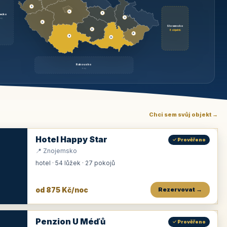
3
3
1
ecko
1
rzy
3
Slovensko
2
6 objektů
6
9
11
Rakousko
brzy
Chci sem svůj objekt →
Hotel Happy Star
✓ Prověřeno
📍 Znojemsko
hotel · 54 lůžek · 27 pokojů
od 875 Kč/noc
Rezervovat →
Penzion U Méďů
✓ Prověřeno