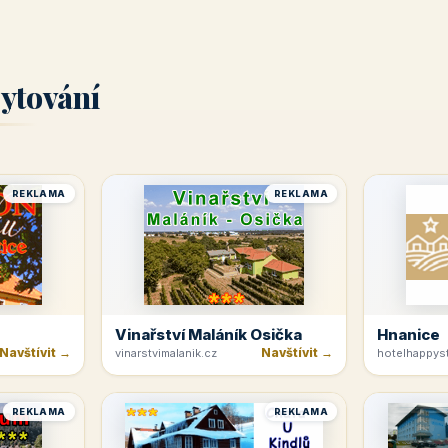
ytování
REKLAMA
REKLAMA
Vinařství Maláník Osička
Hnanice
Navštívit →
Navštívit →
vinarstvimalanik.cz
hotelhappyst
REKLAMA
REKLAMA