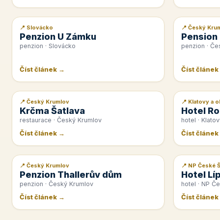
📍 Slovácko
📍 Český Kru
📰 PR článek
📰 PR článek
Penzion U Zámku
Pension
penzion · Slovácko
penzion · Če
Číst článek →
Číst článek
📍 Český Krumlov
📍 Klatovy a o
📰 PR článek
📰 PR článek
Krčma Šatlava
Hotel Ro
restaurace · Český Krumlov
hotel · Klatov
Číst článek →
Číst článek
📍 Český Krumlov
📍 NP České 
📰 PR článek
📰 PR článek
Penzion Thallerův dům
Hotel Lí
penzion · Český Krumlov
hotel · NP Č
Číst článek →
Číst článek