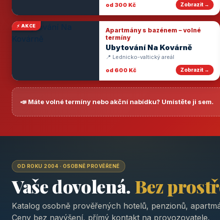
od 300 Kč
Zobrazit →
⚡ AKCE
Apartmány s bazénem – volné
termíny
Ubytování Na Kovárně
📍 Lednicko-valtický areál
od 600 Kč
Zobrazit →
📣 Máte volné termíny nebo akční nabídku? Umístěte ji sem.
OD ROKU 2004 · OSOBNĚ PROVĚŘENÉ
Vaše dovolená.
Bez prost
Katalog osobně prověřených hotelů, penzionů, apartmá
Ceny bez navýšení, přímý kontakt na provozovatele.