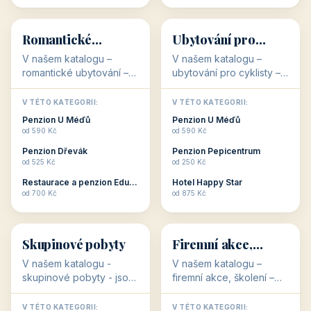
💕
🚴
32 objektů
32 objektů
Romantické
Ubytování pro
ubytování
cyklisty
V našem katalogu –
V našem katalogu –
romantické ubytování –
ubytování pro cyklisty –
jsou pro Vás připraveny
jsou pro Vás připraveny
objekty, které svojí
objekty, které jsou na
V TÉTO KATEGORII:
V TÉTO KATEGORII:
stavbou, polohou anebo
milovníky cykloturistiky
Penzion U Méďů
Penzion U Méďů
zaměřením nabízí
připraveny. Většinou mají
od 590 Kč
od 590 Kč
romantické pobyty.
přímo kolárny a...
Penzion Dřevák
Penzion Pepicentrum
Romantické ...
od 525 Kč
od 250 Kč
Restaurace a penzion Eduard
Hotel Happy Star
👥
💼
od 700 Kč
od 875 Kč
👥
💼
32 objektů
31 objektů
Skupinové pobyty
Firemní akce,
školení
V našem katalogu -
V našem katalogu –
skupinové pobyty - jsou
firemní akce, školení –
pro Vás připraveny
jsou pro Vás připraveny
objekty, které nabízí
objekty, které mají
V TÉTO KATEGORII:
V TÉTO KATEGORII: