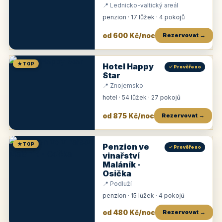
📍 Lednicko-valtický areál
penzion · 17 lůžek · 4 pokojů
od 600 Kč/noc
Rezervovat →
★ TOP
Hotel Happy
✓ Prověřeno
Star
📍 Znojemsko
hotel · 54 lůžek · 27 pokojů
od 875 Kč/noc
Rezervovat →
★ TOP
Penzion ve
✓ Prověřeno
vinařství
Maláník -
Osička
📍 Podluží
penzion · 15 lůžek · 4 pokojů
od 480 Kč/noc
Rezervovat →