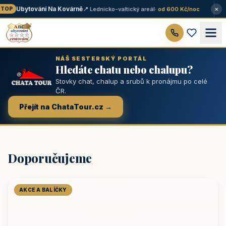
×
Ubytování Na Kovárně
📍 Lednicko-valtický areál
· od 600 Kč/noc
TOP
NÁŠ SESTERSKÝ PORTÁL
Hledáte chatu nebo chalupu?
Stovky chat, chalup a srubů k pronájmu po celé
ČR.
Přejít na ChataTour.cz →
Doporučujeme
AKCE A BALÍČKY