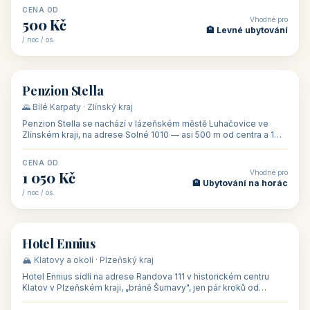
CENA OD
Vhodné pro
500 Kč
🏨 Levné ubytování
/ noc / os.
👥 44
🏡 penzion
Penzion Stella
🌄 Bílé Karpaty · Zlínský kraj
Penzion Stella se nachází v lázeňském městě Luhačovice ve
Zlínském kraji, na adrese Solné 1010 — asi 500 m od centra a 1
km od lázeňské kolo
CENA OD
Vhodné pro
1 050 Kč
🏨 Ubytování na horác
/ noc / os.
👥 50
🏨 hotel
Hotel Ennius
🏔️ Klatovy a okolí · Plzeňský kraj
Hotel Ennius sídlí na adrese Randova 111 v historickém centru
Klatov v Plzeňském kraji, „bráně Šumavy", jen pár kroků od
hlavního náměs