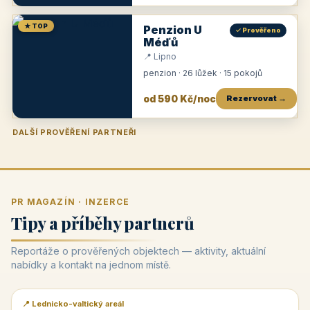
★ TOP
Penzion U
✓ Prověřeno
Méďů
📍 Lipno
penzion · 26 lůžek · 15 pokojů
od 590 Kč/noc
Rezervovat →
DALŠÍ PROVĚŘENÍ PARTNEŘI
Penzion U Zámku
Pension Faber
Penzion a vinařství Dobrovolný
Penzion a restaurace Maštal
Krčma Šatlava
Hotel Rozvoj
Penzion Zvoneček
Penzion Selský dvůr
Penzion Thallerův dům
Hotel Lípa
★
od 500 Kč
★
od 845 Kč
★
od 300 Kč
★
od 360 Kč
★
🍽️
★
od 400 Kč
★
od 550 Kč
★
od 530 Kč
★
od 1 190 Kč
★
od 450 Kč
PR MAGAZÍN · INZERCE
Tipy a příběhy partnerů
Reportáže o prověřených objektech — aktivity, aktuální
nabídky a kontakt na jednom místě.
📍 Lednicko-valtický areál
📰 PR článek