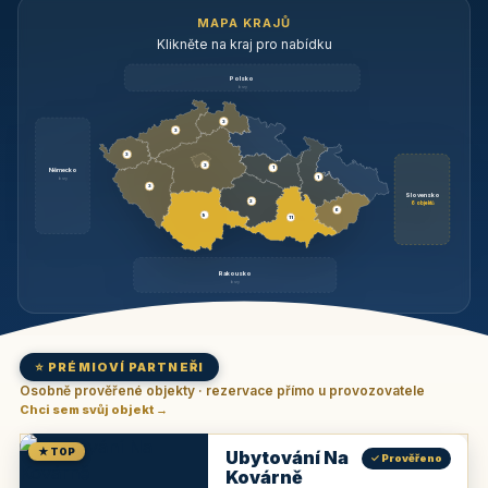
MAPA KRAJŮ
Klikněte na kraj pro nabídku
Polsko
brzy
3
3
3
3
1
Německo
1
brzy
3
Slovensko
2
6 objektů
6
9
11
Rakousko
brzy
⭐ PRÉMIOVÍ PARTNEŘI
Osobně prověřené objekty · rezervace přímo u provozovatele
Chci sem svůj objekt →
★ TOP
Ubytování Na
✓ Prověřeno
Kovárně