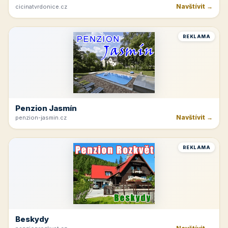
Navštívit →
cicinatvrdonice.cz
REKLAMA
Penzion Jasmín
Navštívit →
penzion-jasmin.cz
REKLAMA
Beskydy