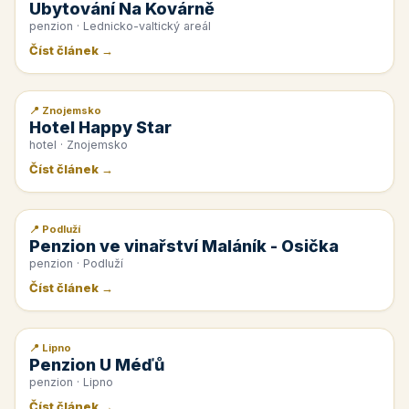
Ubytování Na Kovárně
penzion · Lednicko-valtický areál
Číst článek →
📍 Znojemsko
📰 PR článek
Hotel Happy Star
hotel · Znojemsko
Číst článek →
📍 Podluží
📰 PR článek
Penzion ve vinařství Maláník - Osička
penzion · Podluží
Číst článek →
📍 Lipno
📰 PR článek
Penzion U Méďů
penzion · Lipno
Číst článek →