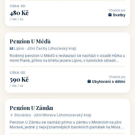
CENA OD
Vhodné pro
480 Kč
🏨 Svatby
/ noc / os.
👥 26
🏡 penzion
Penzion U Méďů
🏰 Lipno · Jižní Čechy (Jihočeský kraj)
Rodinný penzion U Méďů s restaurací se nachází v osadě Hůrka u
Horní Plané, přímo na břehu jezera Lipno, v turistické oblasti
Šumava. Pokoje
CENA OD
Vhodné pro
590 Kč
🏨 Ubytování s dětmi
/ noc / os.
👥 28
🏡 penzion
Penzion U Zámku
🍷 Slovácko · Jižní Morava (Jihomoravský kraj)
Penzion U Zámku se nachází přímo u zámku v Miloticích na jižní
Moravě, jedné z nejvýznamnějších barokních památek na Moravě,
v budově bývalé