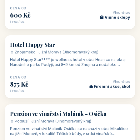
asi 8 km od dáln
CENA OD
Vhodné pro
600 Kč
🏨 Vinné sklepy
/ noc / os.
👥 54
🏨 hotel
Hotel Happy Star
🍷 Znojemsko · Jižní Morava (Jihomoravský kraj)
Hotel Happy Star**** je wellness hotel v obci Hnanice na okraji
Národního parku Podyjí, asi 8–9 km od Znojma a nedaleko
rakouských hranic, v
CENA OD
Vhodné pro
875 Kč
💼 Firemní akce, škol
/ noc / os.
👥 15
🏡 penzion
Penzion ve vinařství Maláník - Osička
🍷 Podluží · Jižní Morava (Jihomoravský kraj)
Penzion ve vinařství Maláník-Osička se nachází v obci Mikulčice
na jižní Moravě, v lokalitě Těšické búdy, v srdci vinařské
podoblasti Slovác