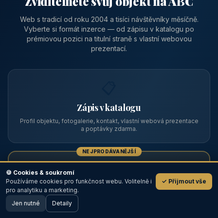
Zviditelněte svůj objekt na ABC
Web s tradicí od roku 2004 a tisíci návštěvníky měsíčně.
Vyberte si formát inzerce — od zápisu v katalogu po
prémiovou pozici na titulní straně s vlastní webovou
prezentací.
📋
Zápis v katalogu
Profil objektu, fotogalerie, kontakt, vlastní webová prezentace
a poptávky zdarma.
NEJPRODÁVANĚJŠÍ
⭐
🍪 Cookies & soukromí
Používáme cookies pro funkčnost webu. Volitelně i
✓ Přijmout vše
💬
Prémiový partner
pro analytiku a marketing.
Jen nutné
TOP pozice na titulce, přednost ve výpisech, zlatý odznak a
Detaily
🖥️ Desktop verze
Design
banner.