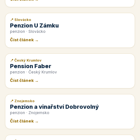
📍 Slovácko
📰 PR článek
Penzion U Zámku
penzion · Slovácko
Číst článek →
📍 Český Krumlov
📰 PR článek
Pension Faber
penzion · Český Krumlov
Číst článek →
📍 Znojemsko
📰 PR článek
Penzion a vinařství Dobrovolný
penzion · Znojemsko
Číst článek →