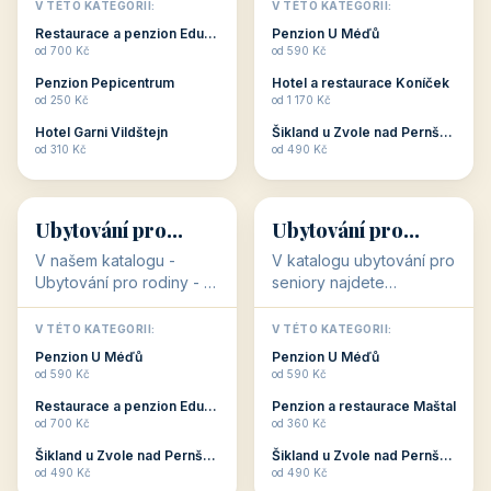
objekty, které s aktivní
objekty, které nabízí
V TÉTO KATEGORII:
V TÉTO KATEGORII:
dovolenou přímo
cenově dostupné
Restaurace a penzion Eduard
Penzion U Méďů
souvisejí. Aktivní
ubytování v ČR. Budete
od 700 Kč
od 590 Kč
dovolená nebo aktivní
překvapeni, že i v nižší
Penzion Pepicentrum
Hotel a restaurace Koníček
odpočinek jso...
c...
od 250 Kč
od 1 170 Kč
Hotel Garni Vildštejn
Šikland u Zvole nad Pernštejnem
👨‍👩‍👧‍👦
🧓
od 310 Kč
od 490 Kč
👨‍👩‍👧‍👦
🧓
34 objektů
33 objektů
Ubytování pro
Ubytování pro
rodiny
seniory
V našem katalogu -
V katalogu ubytování pro
Ubytování pro rodiny -
seniory najdete
jsou pro Vás připraveny
penziony a hotely, které
objekty, které svojí
jsou přizpůsobeny pro
V TÉTO KATEGORII:
V TÉTO KATEGORII:
polohou či vybaveností,
ubytování klientů vyššího
Penzion U Méďů
Penzion U Méďů
nabízí klidné ubytování
věku. Některé z nich
od 590 Kč
od 590 Kč
pro rodiny. Penziony,...
nabízí speciální balíč...
Restaurace a penzion Eduard
Penzion a restaurace Maštal
od 700 Kč
od 360 Kč
Šikland u Zvole nad Pernštejnem
Šikland u Zvole nad Pernštejnem
💕
🚴
od 490 Kč
od 490 Kč