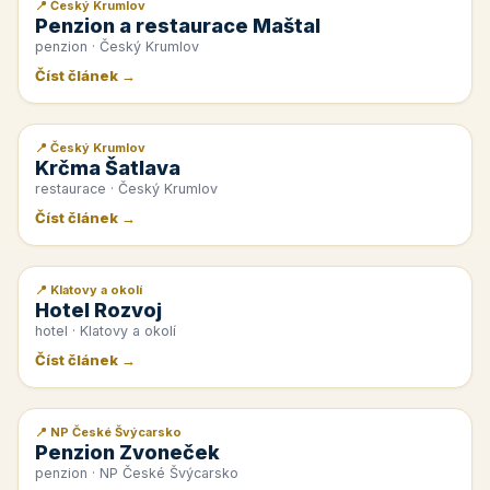
📍 Český Krumlov
📰 PR článek
Penzion a restaurace Maštal
penzion · Český Krumlov
Číst článek →
📍 Český Krumlov
📰 PR článek
Krčma Šatlava
restaurace · Český Krumlov
Číst článek →
📍 Klatovy a okolí
📰 PR článek
Hotel Rozvoj
hotel · Klatovy a okolí
Číst článek →
📍 NP České Švýcarsko
📰 PR článek
Penzion Zvoneček
penzion · NP České Švýcarsko