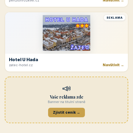
Navštívit →
penzionrozkvet.cz
REKLAMA
Hotel U Hada
Navštívit →
zatec-hotel.cz
📣
Vaše reklama zde
Banner na titulní straně
Zjistit ceník →