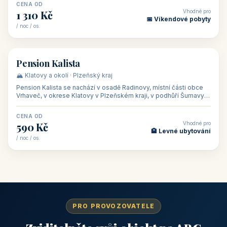
CENA OD
Vhodné pro
1 310 Kč
📅 Víkendové pobyty
/ noc / os.
👥 40
🏡 penzion
Pension Kalista
🏔️ Klatovy a okolí · Plzeňský kraj
Pension Kalista se nachází v osadě Radinovy, místní části obce
Vrhaveč, v okrese Klatovy v Plzeňském kraji, v podhůří Šumavy
— do města Klat
CENA OD
Vhodné pro
590 Kč
🏨 Levné ubytování
/ noc / os.
PRO PROVOZOVATELE