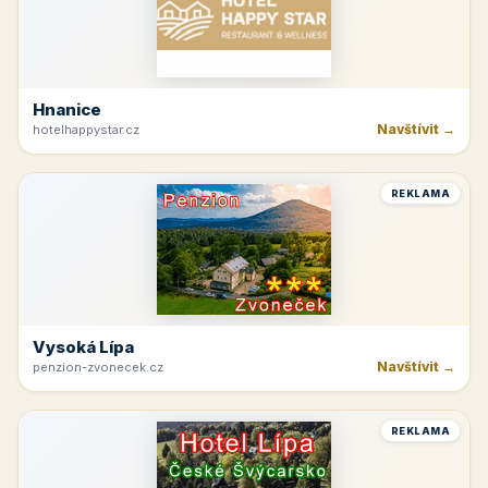
Hnanice
Navštívit →
hotelhappystar.cz
REKLAMA
Vysoká Lípa
Navštívit →
penzion-zvonecek.cz
REKLAMA