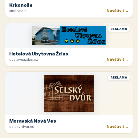
Krkonoše
Navštívit →
kinchata.eu
REKLAMA
Hotelová Ubytovna Žďas
Navštívit →
ubytovnazdas.cz
REKLAMA
Moravská Nová Ves
Navštívit →
selsky-dvur.eu