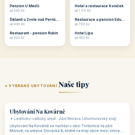
ubytování skupin v
zkušenosti pořádat i
Penzion U Méďů
Hotel a restaurace Koníček
penzionech, hotelích a
menší firemní akce a
od 590 Kč
od 1 170 Kč
apartmánech v ČR.
firemní školení, ale také
Šikland u Zvole nad Pernštejnem
Restaurace a penzion Eduard
Budete překva...
ob...
od 490 Kč
od 700 Kč
Restaurant - pension Rubín
Hotel Lípa
od 500 Kč
od 450 Kč
Naše tipy
⭐ VYBRANÉ UBYTOVÁNÍ
👥 17
🏡 penzion
Ubytování Na Kovárně
🍷 Lednicko-valtický areál · Jižní Morava (Jihomoravský kraj)
Ubytování Na Kovárně se nachází v obci Tvrdonice na jižní
Moravě, na adrese Slovácká 8, klidně na kraji obce mezi vinicemi,