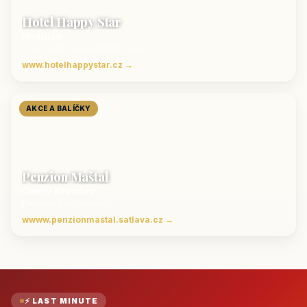
Hotel Happy Star
Hnanice
Luxusní ubytování jižní Morava
www.hotelhappystar.cz →
AKCE A BALÍČKY
Penzion Maštal
Český Krumlov
Penzion a restaurace
wwww.penzionmastal.satlava.cz →
⚡ LAST MINUTE