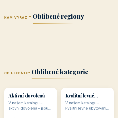
Jižní Morava
Jižní Čechy
(Jihomoravský
(Jihočeský
Střední Čechy
Oblíbené regiony
kraj)
Karlovarský
kraj)
KAM VYRAZIT
Zlínský kraj
Žilinský
(Středočeský
11 objektů
kraj
9 objektů
Liberecký kraj
6 objektů
Plzeňský kraj
4 objekty
kraj)
3 objekty
3 objekty
3 objekty
3 objekty
Oblíbené kategorie
CO HLEDÁTE?
🥾
💰
🥾
💰
36 objektů
34 objektů
Aktivní dovolená
Kvalitní levné
ubytování
V našem katalogu –
V našem katalogu –
aktivní dovolená – jsou
kvalitní levné ubytování –
pro Vás připraveny
jsou pro Vás připraveny