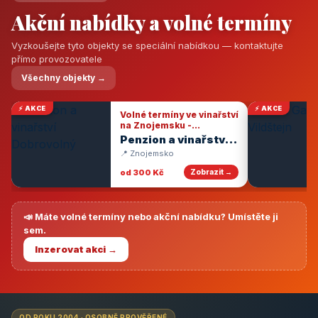
Akční nabídky a volné termíny
Vyzkoušejte tyto objekty se speciální nabídkou — kontaktujte
přímo provozovatele
Všechny objekty →
⚡ AKCE
⚡ AKCE
Volné termíny ve vinařství
na Znojemsku -
degustace vín
Penzion a vinařství
Dobrovolný
📍 Znojemsko
od 300 Kč
Zobrazit →
📣 Máte volné termíny nebo akční nabídku? Umístěte ji
sem.
Inzerovat akci →
OD ROKU 2004 · OSOBNĚ PROVĚŘENÉ