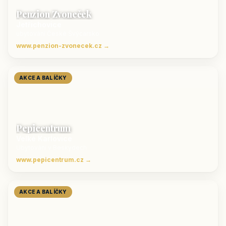
Penzion Zvoneček
Jetřichovice
ubytování České Švýcarsko
www.penzion-zvonecek.cz →
AKCE A BALÍČKY
Pepicentrum
Velké Karlovice
Ubytování v Beskydech
www.pepicentrum.cz →
AKCE A BALÍČKY