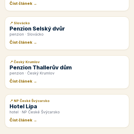
Číst článek →
📍 Slovácko
📰 PR článek
Penzion Selský dvůr
penzion · Slovácko
Číst článek →
📍 Český Krumlov
📰 PR článek
Penzion Thallerův dům
penzion · Český Krumlov
Číst článek →
📍 NP České Švýcarsko
📰 PR článek
Hotel Lípa
hotel · NP České Švýcarsko
Číst článek →