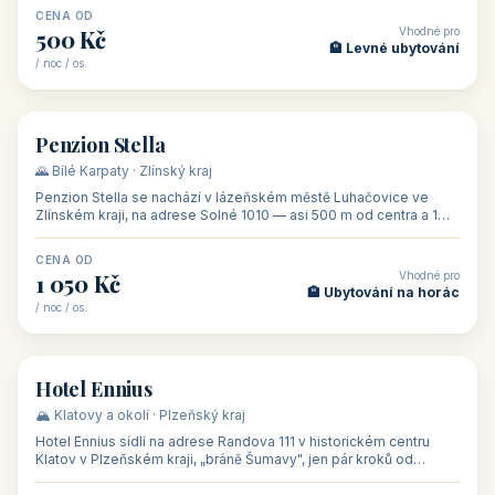
CENA OD
Vhodné pro
500 Kč
🏨 Levné ubytování
/ noc / os.
👥 44
🏡 penzion
Penzion Stella
🌄 Bílé Karpaty · Zlínský kraj
Penzion Stella se nachází v lázeňském městě Luhačovice ve
Zlínském kraji, na adrese Solné 1010 — asi 500 m od centra a 1
km od lázeňské kolo
CENA OD
Vhodné pro
1 050 Kč
🏨 Ubytování na horác
/ noc / os.
👥 50
🏨 hotel
Hotel Ennius
🏔️ Klatovy a okolí · Plzeňský kraj
Hotel Ennius sídlí na adrese Randova 111 v historickém centru
Klatov v Plzeňském kraji, „bráně Šumavy", jen pár kroků od
hlavního náměs