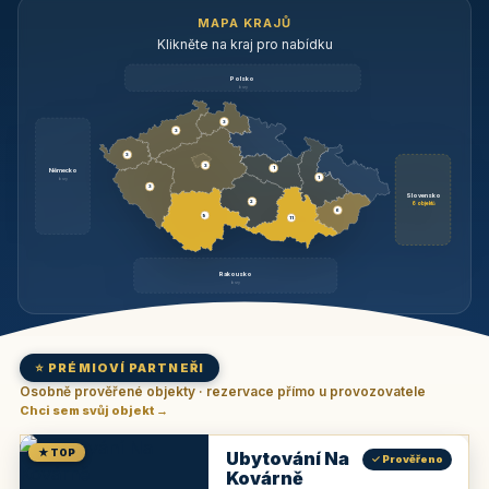
MAPA KRAJŮ
Klikněte na kraj pro nabídku
Polsko
brzy
3
3
3
3
1
Německo
1
brzy
3
Slovensko
2
6 objektů
6
9
11
Rakousko
brzy
⭐ PRÉMIOVÍ PARTNEŘI
Osobně prověřené objekty · rezervace přímo u provozovatele
Chci sem svůj objekt →
★ TOP
Ubytování Na
✓ Prověřeno
Kovárně