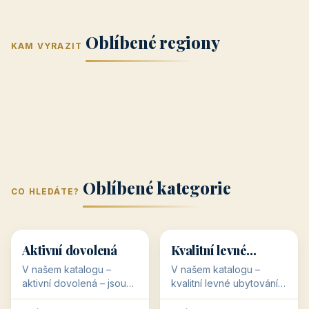
Jižní Morava
Jižní Čechy
(Jihomoravský
(Jihočeský
Střední Čechy
Oblíbené regiony
kraj)
Karlovarský
kraj)
KAM VYRAZIT
Zlínský kraj
Žilinský
(Středočeský
11 objektů
kraj
9 objektů
Liberecký kraj
6 objektů
Plzeňský kraj
4 objekty
kraj)
3 objekty
3 objekty
3 objekty
3 objekty
Oblíbené kategorie
CO HLEDÁTE?
🥾
💰
🥾
💰
36 objektů
34 objektů
Aktivní dovolená
Kvalitní levné
ubytování
V našem katalogu –
V našem katalogu –
aktivní dovolená – jsou
kvalitní levné ubytování –
pro Vás připraveny
jsou pro Vás připraveny