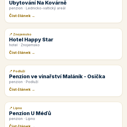
Ubytování Na Kovárně
penzion · Lednicko-valtický areál
Číst článek →
📍 Znojemsko
📰 PR článek
Hotel Happy Star
hotel · Znojemsko
Číst článek →
📍 Podluží
📰 PR článek
Penzion ve vinařství Maláník - Osička
penzion · Podluží
Číst článek →
📍 Lipno
📰 PR článek
Penzion U Méďů
penzion · Lipno
Číst článek →