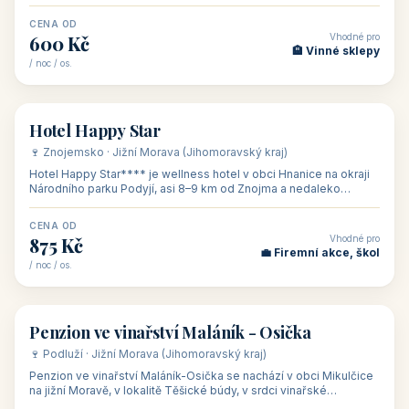
asi 8 km od dáln
CENA OD
Vhodné pro
600 Kč
🏨 Vinné sklepy
/ noc / os.
👥 54
🏨 hotel
Hotel Happy Star
🍷 Znojemsko · Jižní Morava (Jihomoravský kraj)
Hotel Happy Star**** je wellness hotel v obci Hnanice na okraji
Národního parku Podyjí, asi 8–9 km od Znojma a nedaleko
rakouských hranic, v
CENA OD
Vhodné pro
875 Kč
💼 Firemní akce, škol
/ noc / os.
👥 15
🏡 penzion
Penzion ve vinařství Maláník - Osička
🍷 Podluží · Jižní Morava (Jihomoravský kraj)
Penzion ve vinařství Maláník-Osička se nachází v obci Mikulčice
na jižní Moravě, v lokalitě Těšické búdy, v srdci vinařské
podoblasti Slovác