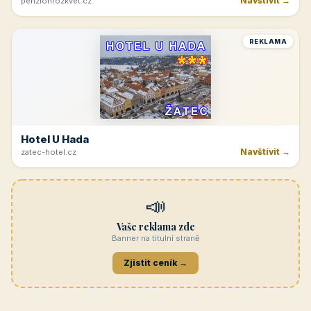
Navštívit →
penzionrozkvet.cz
REKLAMA
Hotel U Hada
Navštívit →
zatec-hotel.cz
📣
Vaše reklama zde
Banner na titulní straně
Zjistit ceník →