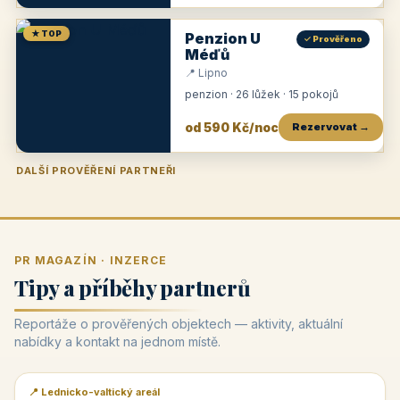
★ TOP
Penzion U
✓ Prověřeno
Méďů
📍 Lipno
penzion · 26 lůžek · 15 pokojů
od 590 Kč/noc
Rezervovat →
DALŠÍ PROVĚŘENÍ PARTNEŘI
Penzion U Zámku
Pension Faber
Penzion a vinařství Dobrovolný
Penzion a restaurace Maštal
Krčma Šatlava
Hotel Rozvoj
Penzion Zvoneček
Penzion Selský dvůr
Penzion Thallerův dům
Hotel Lípa
★
od 500 Kč
★
od 845 Kč
★
od 300 Kč
★
od 360 Kč
★
🍽️
★
od 400 Kč
★
od 550 Kč
★
od 530 Kč
★
od 1 190 Kč
★
od 450 Kč
PR MAGAZÍN · INZERCE
Tipy a příběhy partnerů
Reportáže o prověřených objektech — aktivity, aktuální
nabídky a kontakt na jednom místě.
📍 Lednicko-valtický areál
📰 PR článek