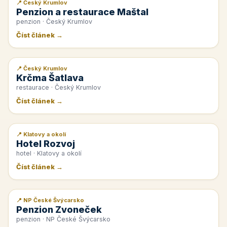
📍 Český Krumlov
📰 PR článek
Penzion a restaurace Maštal
penzion · Český Krumlov
Číst článek →
📍 Český Krumlov
📰 PR článek
Krčma Šatlava
restaurace · Český Krumlov
Číst článek →
📍 Klatovy a okolí
📰 PR článek
Hotel Rozvoj
hotel · Klatovy a okolí
Číst článek →
📍 NP České Švýcarsko
📰 PR článek
Penzion Zvoneček
penzion · NP České Švýcarsko