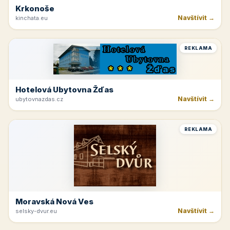
Krkonoše
Navštívit →
kinchata.eu
REKLAMA
Hotelová Ubytovna Žďas
Navštívit →
ubytovnazdas.cz
REKLAMA
Moravská Nová Ves
Navštívit →
selsky-dvur.eu