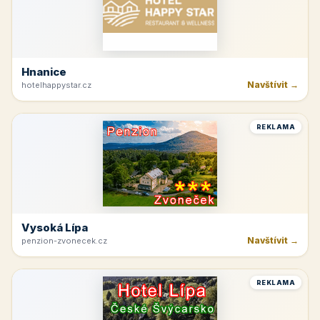
Hnanice
Navštívit →
hotelhappystar.cz
REKLAMA
Vysoká Lípa
Navštívit →
penzion-zvonecek.cz
REKLAMA