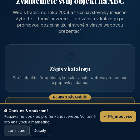
Zviditelněte svůj objekt na ABC
Web s tradicí od roku 2004 a tisíci návštěvníky měsíčně.
Vyberte si formát inzerce — od zápisu v katalogu po
prémiovou pozici na titulní straně s vlastní webovou
prezentací.
📋
Zápis v katalogu
Profil objektu, fotogalerie, kontakt, vlastní webová prezentace
a poptávky zdarma.
NEJPRODÁVANĚJŠÍ
⭐
🍪 Cookies & soukromí
Používáme cookies pro funkčnost webu. Volitelně i
✓ Přijmout vše
💬
Prémiový partner
pro analytiku a marketing.
Jen nutné
TOP pozice na titulce, přednost ve výpisech, zlatý odznak a
Detaily
🖥️ Desktop verze
Design
banner.