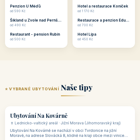
ubytování skupin v
zkušenosti pořádat i
Penzion U Méďů
Hotel a restaurace Koníček
penzionech, hotelích a
menší firemní akce a
od 590 Kč
od 1 170 Kč
apartmánech v ČR.
firemní školení, ale také
Šikland u Zvole nad Pernštejnem
Restaurace a penzion Eduard
Budete překva...
ob...
od 490 Kč
od 700 Kč
Restaurant - pension Rubín
Hotel Lípa
od 500 Kč
od 450 Kč
Naše tipy
⭐ VYBRANÉ UBYTOVÁNÍ
👥 17
🏡 penzion
Ubytování Na Kovárně
🍷 Lednicko-valtický areál · Jižní Morava (Jihomoravský kraj)
Ubytování Na Kovárně se nachází v obci Tvrdonice na jižní
Moravě, na adrese Slovácká 8, klidně na kraji obce mezi vinicemi,