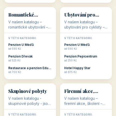
💕
🚴
32 objektů
32 objektů
Romantické
Ubytování pro
ubytování
cyklisty
V našem katalogu –
V našem katalogu –
romantické ubytování –
ubytování pro cyklisty –
jsou pro Vás připraveny
jsou pro Vás připraveny
objekty, které svojí
objekty, které jsou na
V TÉTO KATEGORII:
V TÉTO KATEGORII:
stavbou, polohou anebo
milovníky cykloturistiky
Penzion U Méďů
Penzion U Méďů
zaměřením nabízí
připraveny. Většinou mají
od 590 Kč
od 590 Kč
romantické pobyty.
přímo kolárny a...
Penzion Dřevák
Penzion Pepicentrum
Romantické ...
od 525 Kč
od 250 Kč
Restaurace a penzion Eduard
Hotel Happy Star
👥
💼
od 700 Kč
od 875 Kč
👥
💼
32 objektů
31 objektů
Skupinové pobyty
Firemní akce,
školení
V našem katalogu -
V našem katalogu –
skupinové pobyty - jsou
firemní akce, školení –
pro Vás připraveny
jsou pro Vás připraveny
objekty, které nabízí
objekty, které mají
V TÉTO KATEGORII:
V TÉTO KATEGORII: