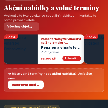
Akční nabídky a volné termíny
Vyzkoušejte tyto objekty se speciální nabídkou — kontaktujte
přímo provozovatele
Všechny objekty →
⚡ AKCE
⚡ AKCE
Volné termíny ve vinařství
na Znojemsku -
degustace vín
Penzion a vinařství
Dobrovolný
📍 Znojemsko
od 300 Kč
Zobrazit →
📣 Máte volné termíny nebo akční nabídku? Umístěte ji
sem.
Inzerovat akci →
OD ROKU 2004 · OSOBNĚ PROVĚŘENÉ