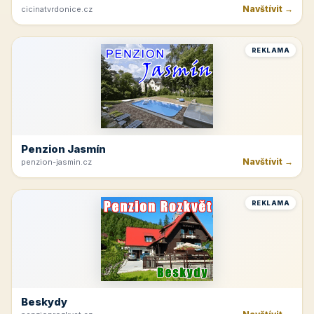
Navštívit →
cicinatvrdonice.cz
REKLAMA
Penzion Jasmín
Navštívit →
penzion-jasmin.cz
REKLAMA
Beskydy