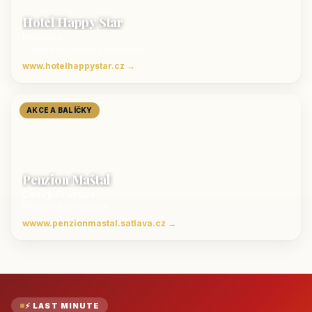
Hotel Happy Star
Hnanice
Luxusní ubytování jižní Morava
www.hotelhappystar.cz →
AKCE A BALÍČKY
Penzion Maštal
Český Krumlov
Penzion a restaurace
wwww.penzionmastal.satlava.cz →
⚡ LAST MINUTE