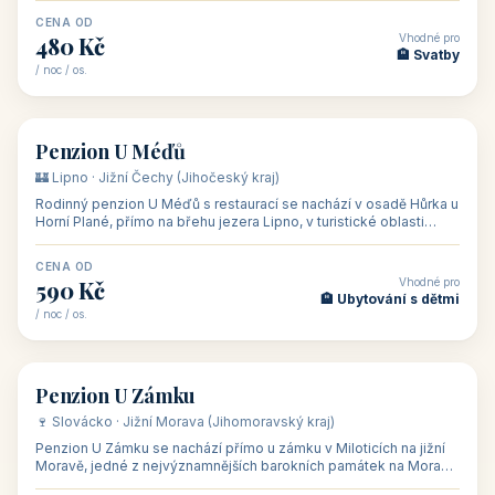
CENA OD
Vhodné pro
480 Kč
🏨 Svatby
/ noc / os.
👥 26
🏡 penzion
Penzion U Méďů
🏰 Lipno · Jižní Čechy (Jihočeský kraj)
Rodinný penzion U Méďů s restaurací se nachází v osadě Hůrka u
Horní Plané, přímo na břehu jezera Lipno, v turistické oblasti
Šumava. Pokoje
CENA OD
Vhodné pro
590 Kč
🏨 Ubytování s dětmi
/ noc / os.
👥 28
🏡 penzion
Penzion U Zámku
🍷 Slovácko · Jižní Morava (Jihomoravský kraj)
Penzion U Zámku se nachází přímo u zámku v Miloticích na jižní
Moravě, jedné z nejvýznamnějších barokních památek na Moravě,
v budově bývalé