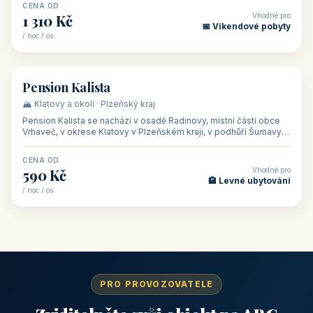
CENA OD
Vhodné pro
1 310 Kč
📅 Víkendové pobyty
/ noc / os.
👥 40
🏡 penzion
Pension Kalista
🏔️ Klatovy a okolí · Plzeňský kraj
Pension Kalista se nachází v osadě Radinovy, místní části obce
Vrhaveč, v okrese Klatovy v Plzeňském kraji, v podhůří Šumavy
— do města Klat
CENA OD
Vhodné pro
590 Kč
🏨 Levné ubytování
/ noc / os.
PRO PROVOZOVATELE