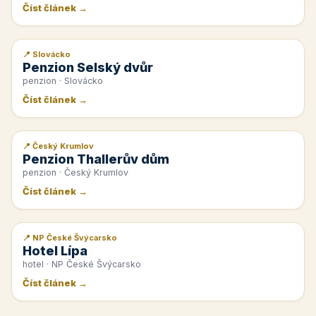
Číst článek →
📍 Slovácko
📰 PR článek
Penzion Selský dvůr
penzion · Slovácko
Číst článek →
📍 Český Krumlov
📰 PR článek
Penzion Thallerův dům
penzion · Český Krumlov
Číst článek →
📍 NP České Švýcarsko
📰 PR článek
Hotel Lípa
hotel · NP České Švýcarsko
Číst článek →