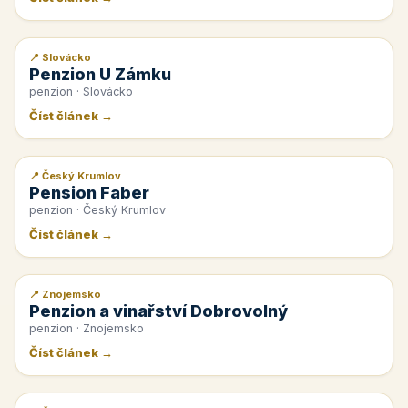
📍 Slovácko
📰 PR článek
Penzion U Zámku
penzion · Slovácko
Číst článek →
📍 Český Krumlov
📰 PR článek
Pension Faber
penzion · Český Krumlov
Číst článek →
📍 Znojemsko
📰 PR článek
Penzion a vinařství Dobrovolný
penzion · Znojemsko
Číst článek →