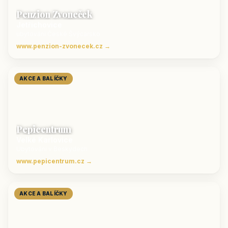
Penzion Zvoneček
Jetřichovice
ubytování České Švýcarsko
www.penzion-zvonecek.cz →
AKCE A BALÍČKY
Pepicentrum
Velké Karlovice
Ubytování v Beskydech
www.pepicentrum.cz →
AKCE A BALÍČKY