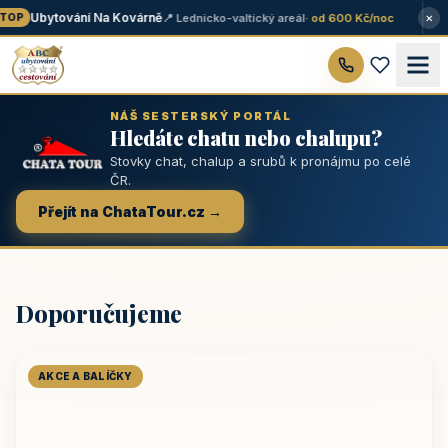
×
Ubytování Na Kovárně
📍 Lednicko-valtický areál
· od 600 Kč/noc
OP
NÁŠ SESTERSKÝ PORTÁL
Hledáte chatu nebo chalupu?
Stovky chat, chalup a srubů k pronájmu po celé
ČR.
Přejít na ChataTour.cz →
Doporučujeme
AKCE A BALÍČKY