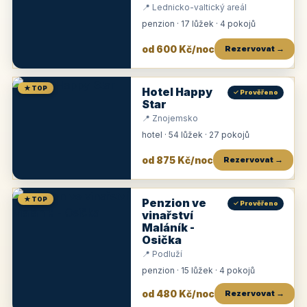
📍 Lednicko-valtický areál
penzion · 17 lůžek · 4 pokojů
od 600 Kč/noc
Rezervovat →
★ TOP
Hotel Happy
✓ Prověřeno
Star
📍 Znojemsko
hotel · 54 lůžek · 27 pokojů
od 875 Kč/noc
Rezervovat →
★ TOP
Penzion ve
✓ Prověřeno
vinařství
Maláník -
Osička
📍 Podluží
penzion · 15 lůžek · 4 pokojů
od 480 Kč/noc
Rezervovat →