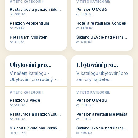
objekty, které s aktivní
objekty, které nabízí
V TÉTO KATEGORII:
V TÉTO KATEGORII:
dovolenou přímo
cenově dostupné
Restaurace a penzion Eduard
Penzion U Méďů
souvisejí. Aktivní
ubytování v ČR. Budete
od 700 Kč
od 590 Kč
dovolená nebo aktivní
překvapeni, že i v nižší
Penzion Pepicentrum
Hotel a restaurace Koníček
odpočinek jso...
c...
od 250 Kč
od 1 170 Kč
Hotel Garni Vildštejn
Šikland u Zvole nad Pernštejnem
👨‍👩‍👧‍👦
🧓
od 310 Kč
od 490 Kč
👨‍👩‍👧‍👦
🧓
34 objektů
33 objektů
Ubytování pro
Ubytování pro
rodiny
seniory
V našem katalogu -
V katalogu ubytování pro
Ubytování pro rodiny -
seniory najdete
jsou pro Vás připraveny
penziony a hotely, které
objekty, které svojí
jsou přizpůsobeny pro
V TÉTO KATEGORII:
V TÉTO KATEGORII:
polohou či vybaveností,
ubytování klientů vyššího
Penzion U Méďů
Penzion U Méďů
nabízí klidné ubytování
věku. Některé z nich
od 590 Kč
od 590 Kč
pro rodiny. Penziony,...
nabízí speciální balíč...
Restaurace a penzion Eduard
Penzion a restaurace Maštal
od 700 Kč
od 360 Kč
Šikland u Zvole nad Pernštejnem
Šikland u Zvole nad Pernštejnem
💕
🚴
od 490 Kč
od 490 Kč