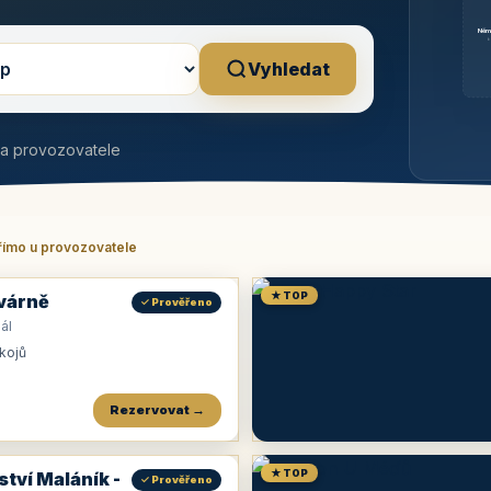
Něm
b
Vyhledat
na provozovatele
římo u provozovatele
★ TOP
várně
✓ Prověřeno
ál
okojů
Rezervovat →
★ TOP
ství Maláník -
✓ Prověřeno