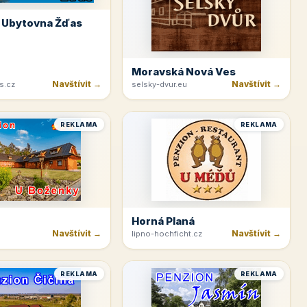
 Ubytovna Žďas
Moravská Nová Ves
Navštívit →
Navštívit →
s.cz
selsky-dvur.eu
REKLAMA
REKLAMA
Horná Planá
Navštívit →
Navštívit →
lipno-hochficht.cz
REKLAMA
REKLAMA