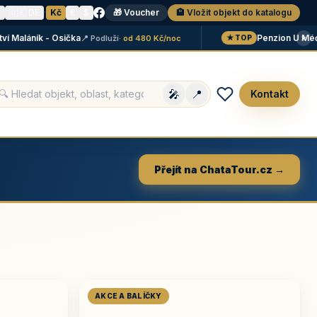
N
🇩🇪 DE
·
Kč
€
$
🎁 Voucher
🏨 Vložit objekt do katalogu
×
láník - Osička
Penzion U Méďů
📍 Podluží
· od 480 Kč/noc
📍 
★ TOP
🎤
📍
Kontakt
Přejít na ChataTour.cz →
AKCE A BALÍČKY