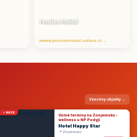
Penzion Maštal
Český Krumlov
Penzion a restaurace
wwww.penzionmastal.satlava.cz →
Všechny objekty →
⚡ AKCE
Volné termíny na Znojemsku -
wellness u NP Podyjí
Hotel Happy Star
📍 Znojemsko