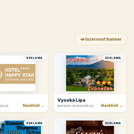
📣 Inzerovat banner
REKLAMA
REKLAMA
Vysoká Lípa
Navštívit →
Navštívit →
ar.cz
penzion-zvonecek.cz
REKLAMA
REKLAMA