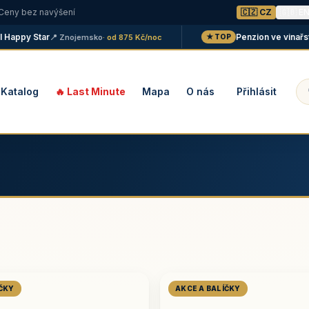
 Ceny bez navýšení
🇨🇿 CZ
🇬🇧 E
py Star
Penzion ve vinařství Ma
📍 Znojemsko
· od 875 Kč/noc
★ TOP
Katalog
🔥 Last Minute
Mapa
O nás
Přihlásit
ÍČKY
AKCE A BALÍČKY