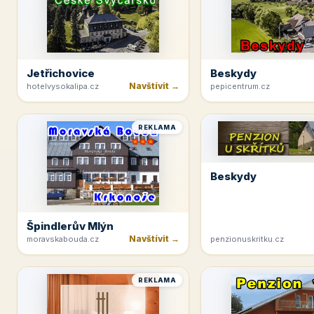
Jetřichovice
Beskydy
Navštívit →
hotelvysokalipa.cz
pepicentrum.cz
REKLAMA
Beskydy
Špindlerův Mlýn
Navštívit →
moravskabouda.cz
penzionuskritku.cz
REKLAMA