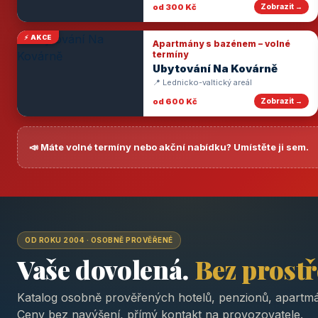
od 300 Kč
Zobrazit →
⚡ AKCE
Apartmány s bazénem – volné
termíny
Ubytování Na Kovárně
📍 Lednicko-valtický areál
od 600 Kč
Zobrazit →
📣 Máte volné termíny nebo akční nabídku? Umístěte ji sem.
OD ROKU 2004 · OSOBNĚ PROVĚŘENÉ
Vaše dovolená.
Bez prost
Katalog osobně prověřených hotelů, penzionů, apartmá
Ceny bez navýšení, přímý kontakt na provozovatele.