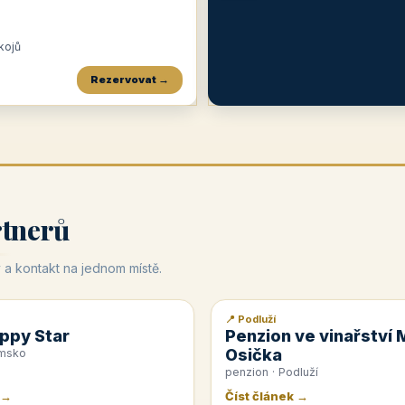
okojů
Rezervovat →
Penzion a restaurace Maštal
Krčma Šatlava
Hotel Rozvoj
★
od 360 Kč
★
🍽️
★
od 400 Kč
rtnerů
 a kontakt na jednom místě.
📍 Podluží
📰 PR článek
ppy Star
Penzion ve vinařství 
Osička
emsko
penzion · Podluží
 →
Číst článek →