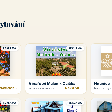
ytování
REKLAMA
REKLAMA
Vinařství Maláník Osička
Hnanice
Navštívit →
Navštívit →
vinarstvimalanik.cz
hotelhappyst
REKLAMA
REKLAMA