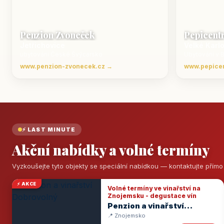
Penzion Zvoneček
Pepicent
Jetřichovice
Velké Karl
ubytování České Švýcarsko
Ubytování v 
www.penzion-zvonecek.cz →
www.pepice
⚡ LAST MINUTE
Akční nabídky a volné termíny
Vyzkoušejte tyto objekty se speciální nabídkou — kontaktujte přím
⚡ AKCE
Volné termíny ve vinařství na
Znojemsku - degustace vín
Penzion a vinařství
Dobrovolný
📍 Znojemsko