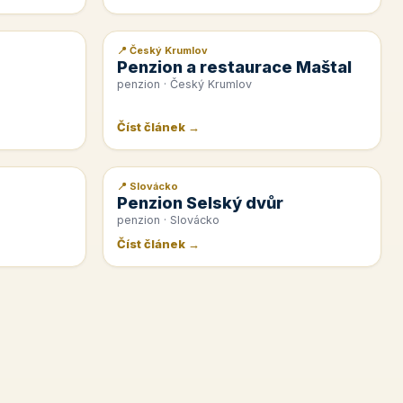
📍 Český Krumlov
📰 PR článek
Penzion a restaurace Maštal
penzion · Český Krumlov
Číst článek →
📍 Slovácko
📰 PR článek
Penzion Selský dvůr
penzion · Slovácko
Číst článek →