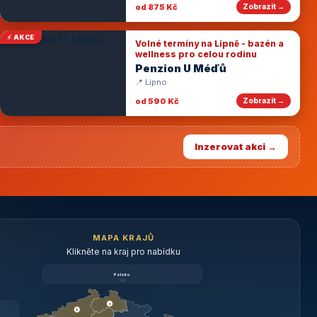
od 875 Kč
Zobrazit →
⚡ AKCE
Volné termíny na Lipně - bazén a
wellness pro celou rodinu
Penzion U Méďů
📍 Lipno
od 590 Kč
Zobrazit →
Inzerovat akci →
MAPA KRAJŮ
Klikněte na kraj pro nabídku
Polsko
brzy
3
3