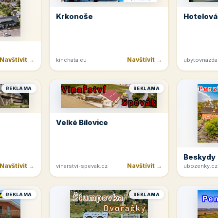
Krkonoše
Hotelová
Navštívit →
Navštívit →
kinchata.eu
ubytovnazda
REKLAMA
REKLAMA
Velké Bílovice
Beskydy
Navštívit →
Navštívit →
vinarstvi-spevak.cz
ubozenky.cz
REKLAMA
REKLAMA