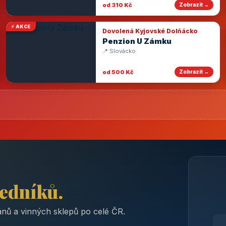
od 310 Kč
Zobrazit →
⚡ AKCE
Dovolená Kyjovské Dolňácko
Penzion U Zámku
📍 Slovácko
od 500 Kč
Zobrazit →
ředníků.
nů a vinných sklepů po celé ČR.