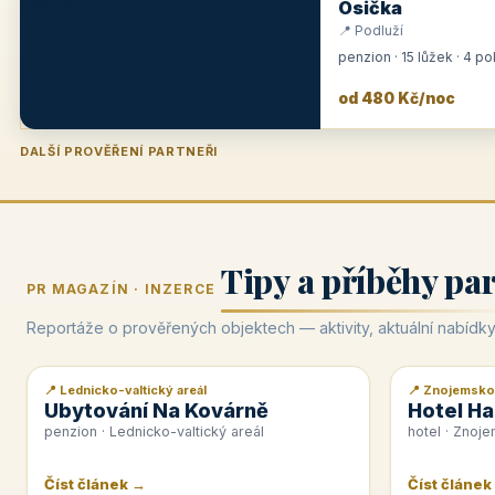
Osička
📍 Podluží
penzion · 15 lůžek · 4 p
od 480 Kč/noc
DALŠÍ PROVĚŘENÍ PARTNEŘI
Penzion U Zámku
Pension Faber
Penzion a vinařství Dobrovolný
Hotel Lípa
★
od 500 Kč
★
od 845 Kč
★
od 300 Kč
★
od 450 Kč
Tipy a příběhy pa
PR MAGAZÍN · INZERCE
Reportáže o prověřených objektech — aktivity, aktuální nabídky
📍 Lednicko-valtický areál
📍 Znojemsko
📰 PR článek
📰 PR článek
Ubytování Na Kovárně
Hotel Ha
penzion · Lednicko-valtický areál
hotel · Znoj
Číst článek →
Číst článek