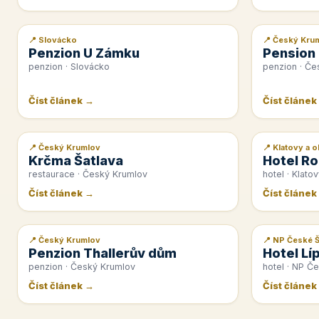
📍 Slovácko
📍 Český Kru
📰 PR článek
📰 PR článek
Penzion U Zámku
Pension
penzion · Slovácko
penzion · Če
Číst článek →
Číst článek
📍 Český Krumlov
📍 Klatovy a o
📰 PR článek
📰 PR článek
Krčma Šatlava
Hotel Ro
restaurace · Český Krumlov
hotel · Klatov
Číst článek →
Číst článek
📍 Český Krumlov
📍 NP České 
📰 PR článek
📰 PR článek
Penzion Thallerův dům
Hotel Lí
penzion · Český Krumlov
hotel · NP Č
Číst článek →
Číst článek