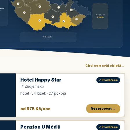
3
3
1
ecko
1
rzy
3
Slovensko
2
6 objektů
6
9
11
Rakousko
brzy
Chci sem svůj objekt →
Hotel Happy Star
✓ Prověřeno
📍 Znojemsko
hotel · 54 lůžek · 27 pokojů
od 875 Kč/noc
Rezervovat →
Penzion U Méďů
✓ Prověřeno