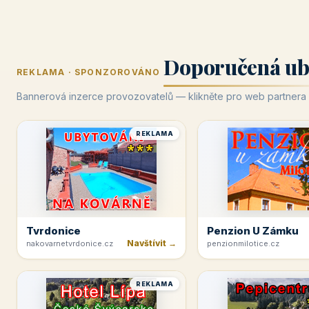
Doporučená ub
REKLAMA · SPONZOROVÁNO
Bannerová inzerce provozovatelů — klikněte pro web partnera
REKLAMA
Tvrdonice
Penzion U Zámku
Navštívit →
nakovarnetvrdonice.cz
penzionmilotice.cz
REKLAMA