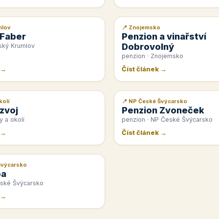
mlov
📍 Znojemsko
📰 PR článek
 Faber
Penzion a vinařství
Dobrovolný
ský Krumlov
penzion · Znojemsko
 →
Číst článek →
kolí
📍 NP České Švýcarsko
📰 PR článek
zvoj
Penzion Zvoneček
y a okolí
penzion · NP České Švýcarsko
 →
Číst článek →
Švýcarsko
pa
eské Švýcarsko
 →