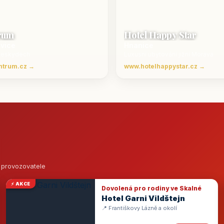
rum
Hotel Happy Star
ovice
Hnanice
Beskydech
Luxusní ubytování jižní Morava
ntrum.cz →
www.hotelhappystar.cz →
o provozovatele
⚡ AKCE
Dovolená pro rodiny ve Skalné
Hotel Garni Vildštejn
📍 Františkovy Lázně a okolí