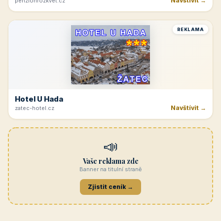
Navštívit →
penzionrozkvet.cz
REKLAMA
Hotel U Hada
Navštívit →
zatec-hotel.cz
📣
Vaše reklama zde
Banner na titulní straně
Zjistit ceník →