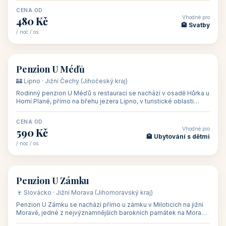
CENA OD
Vhodné pro
480 Kč
🏨 Svatby
/ noc / os.
👥 26
🏡 penzion
Penzion U Méďů
🏰 Lipno · Jižní Čechy (Jihočeský kraj)
Rodinný penzion U Méďů s restaurací se nachází v osadě Hůrka u
Horní Plané, přímo na břehu jezera Lipno, v turistické oblasti
Šumava. Pokoje
CENA OD
Vhodné pro
590 Kč
🏨 Ubytování s dětmi
/ noc / os.
👥 28
🏡 penzion
Penzion U Zámku
🍷 Slovácko · Jižní Morava (Jihomoravský kraj)
Penzion U Zámku se nachází přímo u zámku v Miloticích na jižní
Moravě, jedné z nejvýznamnějších barokních památek na Moravě,
v budově bývalé