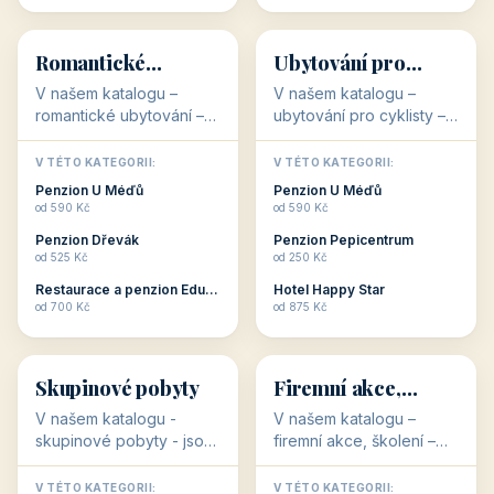
💕
🚴
32 objektů
32 objektů
Romantické
Ubytování pro
ubytování
cyklisty
V našem katalogu –
V našem katalogu –
romantické ubytování –
ubytování pro cyklisty –
jsou pro Vás připraveny
jsou pro Vás připraveny
objekty, které svojí
objekty, které jsou na
V TÉTO KATEGORII:
V TÉTO KATEGORII:
stavbou, polohou anebo
milovníky cykloturistiky
Penzion U Méďů
Penzion U Méďů
zaměřením nabízí
připraveny. Většinou mají
od 590 Kč
od 590 Kč
romantické pobyty.
přímo kolárny a...
Penzion Dřevák
Penzion Pepicentrum
Romantické ...
od 525 Kč
od 250 Kč
Restaurace a penzion Eduard
Hotel Happy Star
👥
💼
od 700 Kč
od 875 Kč
👥
💼
32 objektů
31 objektů
Skupinové pobyty
Firemní akce,
školení
V našem katalogu -
V našem katalogu –
skupinové pobyty - jsou
firemní akce, školení –
pro Vás připraveny
jsou pro Vás připraveny
objekty, které nabízí
objekty, které mají
V TÉTO KATEGORII:
V TÉTO KATEGORII: