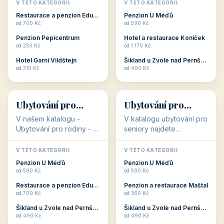
objekty, které s aktivní
objekty, které nabízí
V TÉTO KATEGORII:
V TÉTO KATEGORII:
dovolenou přímo
cenově dostupné
Restaurace a penzion Eduard
Penzion U Méďů
souvisejí. Aktivní
ubytování v ČR. Budete
od 700 Kč
od 590 Kč
dovolená nebo aktivní
překvapeni, že i v nižší
Penzion Pepicentrum
Hotel a restaurace Koníček
odpočinek jso...
c...
od 250 Kč
od 1 170 Kč
Hotel Garni Vildštejn
Šikland u Zvole nad Pernštejnem
👨‍👩‍👧‍👦
🧓
od 310 Kč
od 490 Kč
👨‍👩‍👧‍👦
🧓
34 objektů
33 objektů
Ubytování pro
Ubytování pro
rodiny
seniory
V našem katalogu -
V katalogu ubytování pro
Ubytování pro rodiny -
seniory najdete
jsou pro Vás připraveny
penziony a hotely, které
objekty, které svojí
jsou přizpůsobeny pro
V TÉTO KATEGORII:
V TÉTO KATEGORII:
polohou či vybaveností,
ubytování klientů vyššího
Penzion U Méďů
Penzion U Méďů
nabízí klidné ubytování
věku. Některé z nich
od 590 Kč
od 590 Kč
pro rodiny. Penziony,...
nabízí speciální balíč...
Restaurace a penzion Eduard
Penzion a restaurace Maštal
od 700 Kč
od 360 Kč
Šikland u Zvole nad Pernštejnem
Šikland u Zvole nad Pernštejnem
💕
🚴
od 490 Kč
od 490 Kč