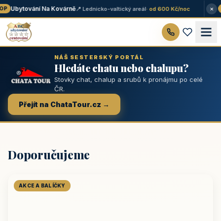
×
Ubytování Na Kovárně
📍 Lednicko-valtický areál
· od 600 Kč/noc
P
★
NÁŠ SESTERSKÝ PORTÁL
Hledáte chatu nebo chalupu?
Stovky chat, chalup a srubů k pronájmu po celé
ČR.
Přejít na ChataTour.cz →
Doporučujeme
AKCE A BALÍČKY