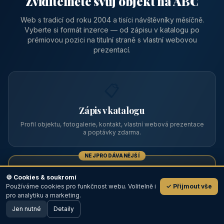
Zviditelněte svůj objekt na ABC
Web s tradicí od roku 2004 a tisíci návštěvníky měsíčně.
Vyberte si formát inzerce — od zápisu v katalogu po
prémiovou pozici na titulní straně s vlastní webovou
prezentací.
📋
Zápis v katalogu
Profil objektu, fotogalerie, kontakt, vlastní webová prezentace
a poptávky zdarma.
NEJPRODÁVANĚJŠÍ
⭐
🍪 Cookies & soukromí
Používáme cookies pro funkčnost webu. Volitelně i
✓ Přijmout vše
💬
Prémiový partner
pro analytiku a marketing.
Jen nutné
TOP pozice na titulce, přednost ve výpisech, zlatý odznak a
Detaily
🖥️ Desktop verze
Design
banner.