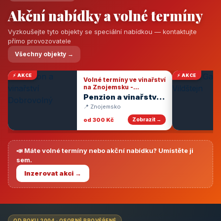
Akční nabídky a volné termíny
Vyzkoušejte tyto objekty se speciální nabídkou — kontaktujte
přímo provozovatele
Všechny objekty →
⚡ AKCE
⚡ AKCE
Volné termíny ve vinařství
na Znojemsku -
degustace vín
Penzion a vinařství
Dobrovolný
📍 Znojemsko
od 300 Kč
Zobrazit →
📣 Máte volné termíny nebo akční nabídku? Umístěte ji
sem.
Inzerovat akci →
OD ROKU 2004 · OSOBNĚ PROVĚŘENÉ