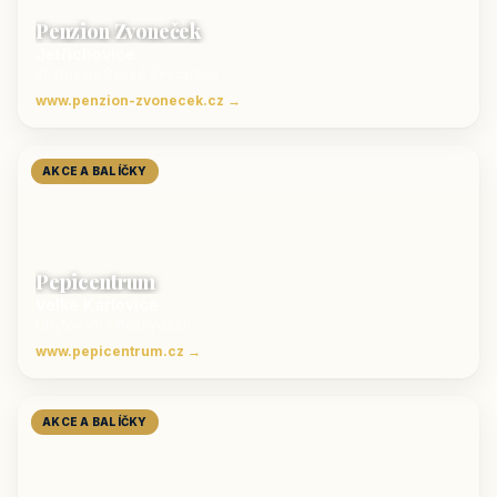
Penzion Zvoneček
Jetřichovice
ubytování České Švýcarsko
www.penzion-zvonecek.cz →
AKCE A BALÍČKY
Pepicentrum
Velké Karlovice
Ubytování v Beskydech
www.pepicentrum.cz →
AKCE A BALÍČKY