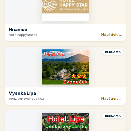
Hnanice
Navštívit →
hotelhappystar.cz
REKLAMA
Vysoká Lípa
Navštívit →
penzion-zvonecek.cz
REKLAMA