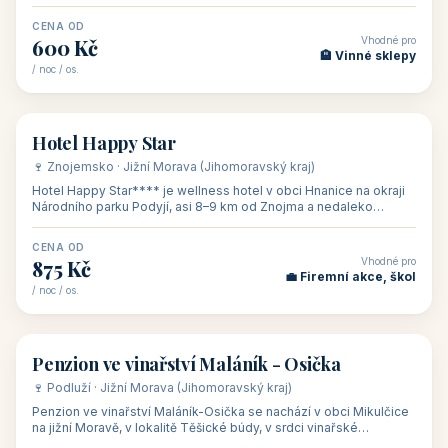
asi 8 km od dáln
CENA OD
Vhodné pro
600 Kč
🏨 Vinné sklepy
/ noc / os.
👥 54
🏨 hotel
Hotel Happy Star
🍷 Znojemsko · Jižní Morava (Jihomoravský kraj)
Hotel Happy Star**** je wellness hotel v obci Hnanice na okraji
Národního parku Podyjí, asi 8–9 km od Znojma a nedaleko
rakouských hranic, v
CENA OD
Vhodné pro
875 Kč
💼 Firemní akce, škol
/ noc / os.
👥 15
🏡 penzion
Penzion ve vinařství Maláník - Osička
🍷 Podluží · Jižní Morava (Jihomoravský kraj)
Penzion ve vinařství Maláník-Osička se nachází v obci Mikulčice
na jižní Moravě, v lokalitě Těšické búdy, v srdci vinařské
podoblasti Slovác