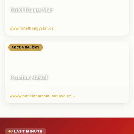
Hotel Happy Star
Hnanice
Luxusní ubytování jižní Morava
www.hotelhappystar.cz →
AKCE A BALÍČKY
Penzion Maštal
Český Krumlov
Penzion a restaurace
wwww.penzionmastal.satlava.cz →
⚡ LAST MINUTE