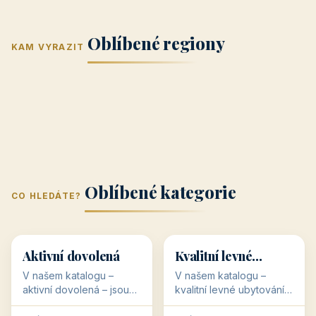
Jižní Morava
Jižní Čechy
(Jihomoravský
(Jihočeský
Střední Čechy
Oblíbené regiony
kraj)
Karlovarský
kraj)
KAM VYRAZIT
Zlínský kraj
Žilinský
(Středočeský
11 objektů
kraj
9 objektů
Liberecký kraj
6 objektů
Plzeňský kraj
4 objekty
kraj)
3 objekty
3 objekty
3 objekty
3 objekty
Oblíbené kategorie
CO HLEDÁTE?
🥾
💰
🥾
💰
36 objektů
34 objektů
Aktivní dovolená
Kvalitní levné
ubytování
V našem katalogu –
V našem katalogu –
aktivní dovolená – jsou
kvalitní levné ubytování –
pro Vás připraveny
jsou pro Vás připraveny