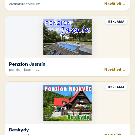
Navštívit →
cicinatvrdonice.cz
REKLAMA
Penzion Jasmín
Navštívit →
penzion-jasmin.cz
REKLAMA
Beskydy