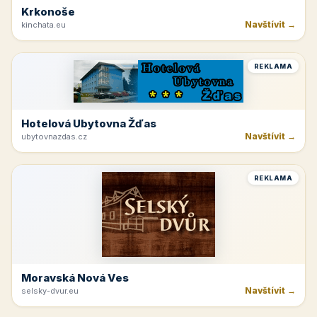
Krkonoše
Navštívit →
kinchata.eu
REKLAMA
Hotelová Ubytovna Žďas
Navštívit →
ubytovnazdas.cz
REKLAMA
Moravská Nová Ves
Navštívit →
selsky-dvur.eu