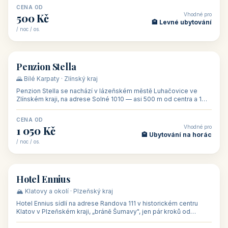
CENA OD
Vhodné pro
500 Kč
🏨 Levné ubytování
/ noc / os.
👥 44
🏡 penzion
Penzion Stella
🌄 Bílé Karpaty · Zlínský kraj
Penzion Stella se nachází v lázeňském městě Luhačovice ve
Zlínském kraji, na adrese Solné 1010 — asi 500 m od centra a 1
km od lázeňské kolo
CENA OD
Vhodné pro
1 050 Kč
🏨 Ubytování na horác
/ noc / os.
👥 50
🏨 hotel
Hotel Ennius
🏔️ Klatovy a okolí · Plzeňský kraj
Hotel Ennius sídlí na adrese Randova 111 v historickém centru
Klatov v Plzeňském kraji, „bráně Šumavy", jen pár kroků od
hlavního náměs