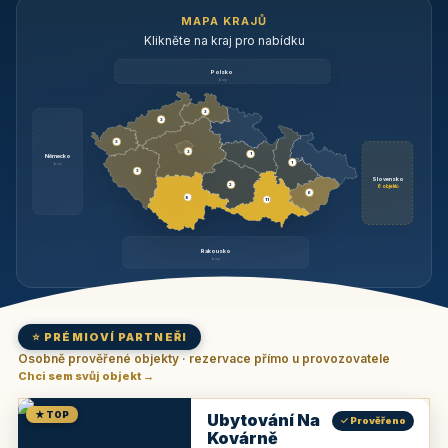
MAPA KRAJŮ
Klikněte na kraj pro nabídku
Polsko
brzy
3
3
3
3
1
Německo
1
brzy
3
Slovensko
2
6 objektů
6
9
11
Rakousko
brzy
⭐ PRÉMIOVÍ PARTNEŘI
Osobně prověřené objekty · rezervace přímo u provozovatele
Chci sem svůj objekt →
★ TOP
Ubytování Na
✓ Prověřeno
Kovárně