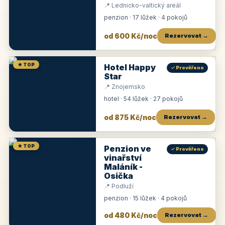
📍 Lednicko-valtický areál
penzion · 17 lůžek · 4 pokojů
od 600 Kč/noc
Rezervovat →
★ TOP
Hotel Happy
✓ Prověřeno
Star
📍 Znojemsko
hotel · 54 lůžek · 27 pokojů
od 875 Kč/noc
Rezervovat →
★ TOP
Penzion ve
✓ Prověřeno
vinařství
Maláník -
Osička
📍 Podluží
penzion · 15 lůžek · 4 pokojů
od 480 Kč/noc
Rezervovat →