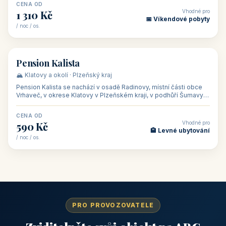
CENA OD
Vhodné pro
1 310 Kč
📅 Víkendové pobyty
/ noc / os.
👥 40
🏡 penzion
Pension Kalista
🏔️ Klatovy a okolí · Plzeňský kraj
Pension Kalista se nachází v osadě Radinovy, místní části obce
Vrhaveč, v okrese Klatovy v Plzeňském kraji, v podhůří Šumavy
— do města Klat
CENA OD
Vhodné pro
590 Kč
🏨 Levné ubytování
/ noc / os.
PRO PROVOZOVATELE