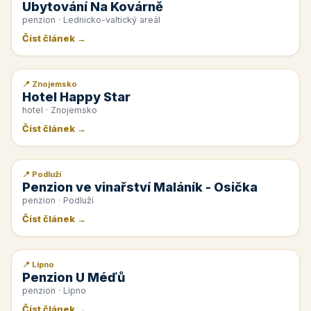
Ubytování Na Kovárně
penzion · Lednicko-valtický areál
Číst článek →
📍 Znojemsko
📰 PR článek
Hotel Happy Star
hotel · Znojemsko
Číst článek →
📍 Podluží
📰 PR článek
Penzion ve vinařství Maláník - Osička
penzion · Podluží
Číst článek →
📍 Lipno
📰 PR článek
Penzion U Méďů
penzion · Lipno
Číst článek →