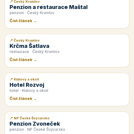
📍 Český Krumlov
📰 PR článek
Penzion a restaurace Maštal
penzion · Český Krumlov
Číst článek →
📍 Český Krumlov
📰 PR článek
Krčma Šatlava
restaurace · Český Krumlov
Číst článek →
📍 Klatovy a okolí
📰 PR článek
Hotel Rozvoj
hotel · Klatovy a okolí
Číst článek →
📍 NP České Švýcarsko
📰 PR článek
Penzion Zvoneček
penzion · NP České Švýcarsko