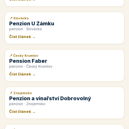
📍 Slovácko
📰 PR článek
Penzion U Zámku
penzion · Slovácko
Číst článek →
📍 Český Krumlov
📰 PR článek
Pension Faber
penzion · Český Krumlov
Číst článek →
📍 Znojemsko
📰 PR článek
Penzion a vinařství Dobrovolný
penzion · Znojemsko
Číst článek →