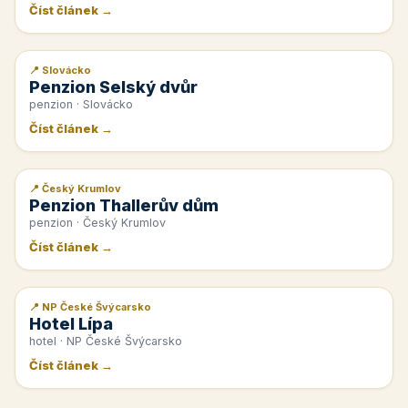
Číst článek →
📍 Slovácko
📰 PR článek
Penzion Selský dvůr
penzion · Slovácko
Číst článek →
📍 Český Krumlov
📰 PR článek
Penzion Thallerův dům
penzion · Český Krumlov
Číst článek →
📍 NP České Švýcarsko
📰 PR článek
Hotel Lípa
hotel · NP České Švýcarsko
Číst článek →