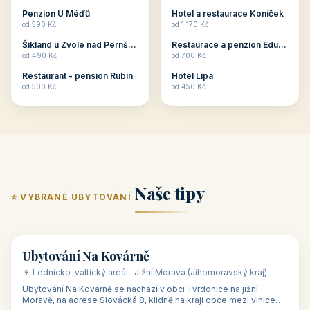
ubytování skupin v
zkušenosti pořádat i
Penzion U Méďů
Hotel a restaurace Koníček
penzionech, hotelích a
menší firemní akce a
od 590 Kč
od 1 170 Kč
apartmánech v ČR.
firemní školení, ale také
Šikland u Zvole nad Pernštejnem
Restaurace a penzion Eduard
Budete překva...
ob...
od 490 Kč
od 700 Kč
Restaurant - pension Rubín
Hotel Lípa
od 500 Kč
od 450 Kč
Naše tipy
⭐ VYBRANÉ UBYTOVÁNÍ
👥 17
🏡 penzion
Ubytování Na Kovárně
🍷 Lednicko-valtický areál · Jižní Morava (Jihomoravský kraj)
Ubytování Na Kovárně se nachází v obci Tvrdonice na jižní
Moravě, na adrese Slovácká 8, klidně na kraji obce mezi vinicemi,