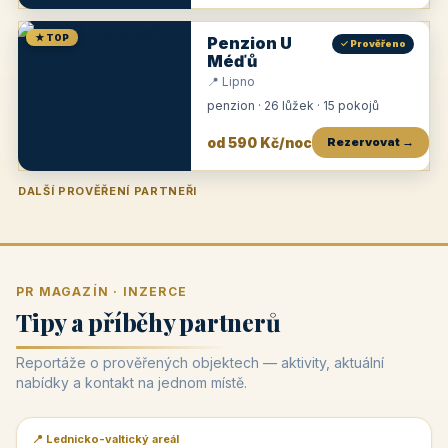
★ TOP
Penzion U
✓ Prověřeno
Méďů
📍 Lipno
penzion · 26 lůžek · 15 pokojů
od 590 Kč/noc
Rezervovat →
DALŠÍ PROVĚŘENÍ PARTNEŘI
Penzion U Zámku
Pension Faber
Penzion a vinařství Dobrovolný
Penzion a restaurace Maštal
Krčma Šatlava
Hotel Rozvoj
Penzion Zvoneček
Penzion Selský dvůr
Penzion Thallerův dům
Hotel Lípa
★
od 500 Kč
★
od 845 Kč
★
od 300 Kč
★
od 360 Kč
★
🍽️
★
od 400 Kč
★
od 550 Kč
★
od 530 Kč
★
od 1 190 Kč
★
od 450 Kč
PR MAGAZÍN · INZERCE
Tipy a příběhy partnerů
Reportáže o prověřených objektech — aktivity, aktuální
nabídky a kontakt na jednom místě.
📍 Lednicko-valtický areál
📰 PR článek