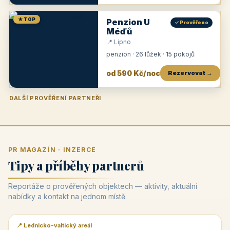
★ TOP
Penzion U
✓ Prověřeno
Méďů
📍 Lipno
penzion · 26 lůžek · 15 pokojů
od 590 Kč/noc
Rezervovat →
DALŠÍ PROVĚŘENÍ PARTNEŘI
Penzion U Zámku
Pension Faber
Penzion a vinařství Dobrovolný
Penzion a restaurace Maštal
Krčma Šatlava
Hotel Rozvoj
Penzion Zvoneček
Penzion Selský dvůr
Penzion Thallerův dům
Hotel Lípa
★
od 500 Kč
★
od 845 Kč
★
od 300 Kč
★
od 360 Kč
★
🍽️
★
od 400 Kč
★
od 550 Kč
★
od 530 Kč
★
od 1 190 Kč
★
od 450 Kč
PR MAGAZÍN · INZERCE
Tipy a příběhy partnerů
Reportáže o prověřených objektech — aktivity, aktuální
nabídky a kontakt na jednom místě.
📍 Lednicko-valtický areál
📰 PR článek