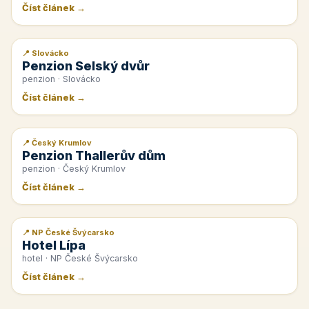
Číst článek →
📍 Slovácko
📰 PR článek
Penzion Selský dvůr
penzion · Slovácko
Číst článek →
📍 Český Krumlov
📰 PR článek
Penzion Thallerův dům
penzion · Český Krumlov
Číst článek →
📍 NP České Švýcarsko
📰 PR článek
Hotel Lípa
hotel · NP České Švýcarsko
Číst článek →