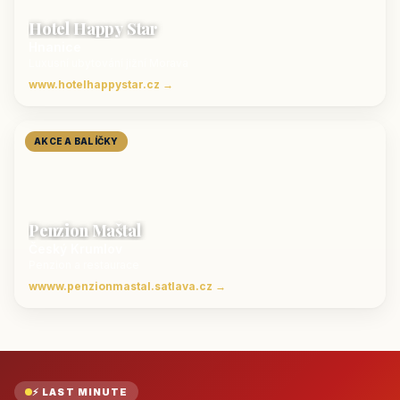
Hotel Happy Star
Hnanice
Luxusní ubytování jižní Morava
www.hotelhappystar.cz →
AKCE A BALÍČKY
Penzion Maštal
Český Krumlov
Penzion a restaurace
wwww.penzionmastal.satlava.cz →
⚡ LAST MINUTE