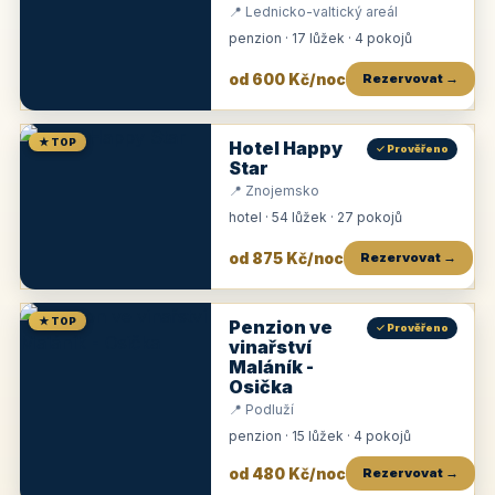
📍 Lednicko-valtický areál
penzion · 17 lůžek · 4 pokojů
od 600 Kč/noc
Rezervovat →
★ TOP
Hotel Happy
✓ Prověřeno
Star
📍 Znojemsko
hotel · 54 lůžek · 27 pokojů
od 875 Kč/noc
Rezervovat →
★ TOP
Penzion ve
✓ Prověřeno
vinařství
Maláník -
Osička
📍 Podluží
penzion · 15 lůžek · 4 pokojů
od 480 Kč/noc
Rezervovat →