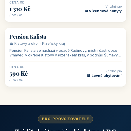
CENA OD
Vhodné pro
1 310 Kč
📅 Víkendové pobyty
/ noc / os.
👥 40
🏡 penzion
Pension Kalista
🏔️ Klatovy a okolí · Plzeňský kraj
Pension Kalista se nachází v osadě Radinovy, místní části obce
Vrhaveč, v okrese Klatovy v Plzeňském kraji, v podhůří Šumavy
— do města Klat
CENA OD
Vhodné pro
590 Kč
🏨 Levné ubytování
/ noc / os.
PRO PROVOZOVATELE