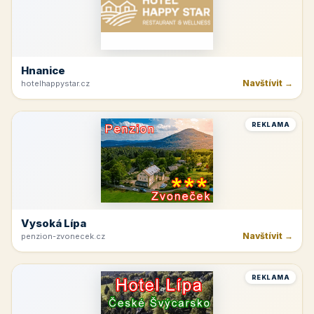
Hnanice
Navštívit →
hotelhappystar.cz
REKLAMA
Vysoká Lípa
Navštívit →
penzion-zvonecek.cz
REKLAMA