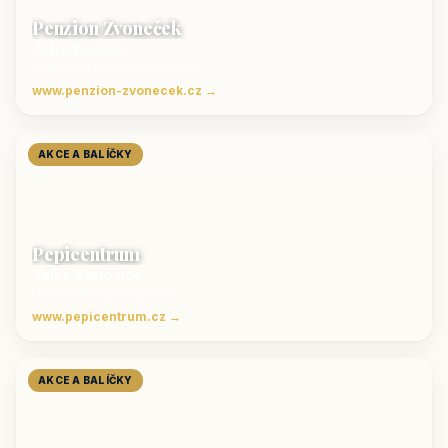
Penzion Zvoneček
Jetřichovice
ubytování České Švýcarsko
www.penzion-zvonecek.cz →
AKCE A BALÍČKY
Pepicentrum
Velké Karlovice
Ubytování v Beskydech
www.pepicentrum.cz →
AKCE A BALÍČKY