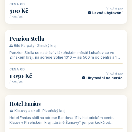
CENA OD
Vhodné pro
500 Kč
🏨 Levné ubytování
/ noc / os.
👥 44
🏡 penzion
Penzion Stella
🌄 Bílé Karpaty · Zlínský kraj
Penzion Stella se nachází v lázeňském městě Luhačovice ve
Zlínském kraji, na adrese Solné 1010 — asi 500 m od centra a 1
km od lázeňské kolo
CENA OD
Vhodné pro
1 050 Kč
🏨 Ubytování na horác
/ noc / os.
👥 50
🏨 hotel
Hotel Ennius
🏔️ Klatovy a okolí · Plzeňský kraj
Hotel Ennius sídlí na adrese Randova 111 v historickém centru
Klatov v Plzeňském kraji, „bráně Šumavy", jen pár kroků od
hlavního náměs