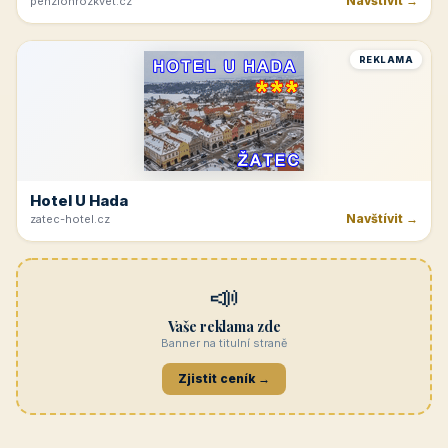
Navštívit →
penzionrozkvet.cz
REKLAMA
Hotel U Hada
Navštívit →
zatec-hotel.cz
📣
Vaše reklama zde
Banner na titulní straně
Zjistit ceník →