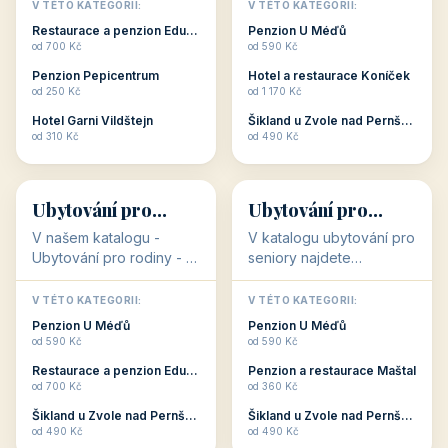
objekty, které s aktivní
objekty, které nabízí
V TÉTO KATEGORII:
V TÉTO KATEGORII:
dovolenou přímo
cenově dostupné
Restaurace a penzion Eduard
Penzion U Méďů
souvisejí. Aktivní
ubytování v ČR. Budete
od 700 Kč
od 590 Kč
dovolená nebo aktivní
překvapeni, že i v nižší
Penzion Pepicentrum
Hotel a restaurace Koníček
odpočinek jso...
c...
od 250 Kč
od 1 170 Kč
Hotel Garni Vildštejn
Šikland u Zvole nad Pernštejnem
👨‍👩‍👧‍👦
🧓
od 310 Kč
od 490 Kč
👨‍👩‍👧‍👦
🧓
34 objektů
33 objektů
Ubytování pro
Ubytování pro
rodiny
seniory
V našem katalogu -
V katalogu ubytování pro
Ubytování pro rodiny -
seniory najdete
jsou pro Vás připraveny
penziony a hotely, které
objekty, které svojí
jsou přizpůsobeny pro
V TÉTO KATEGORII:
V TÉTO KATEGORII:
polohou či vybaveností,
ubytování klientů vyššího
Penzion U Méďů
Penzion U Méďů
nabízí klidné ubytování
věku. Některé z nich
od 590 Kč
od 590 Kč
pro rodiny. Penziony,...
nabízí speciální balíč...
Restaurace a penzion Eduard
Penzion a restaurace Maštal
od 700 Kč
od 360 Kč
Šikland u Zvole nad Pernštejnem
Šikland u Zvole nad Pernštejnem
💕
🚴
od 490 Kč
od 490 Kč