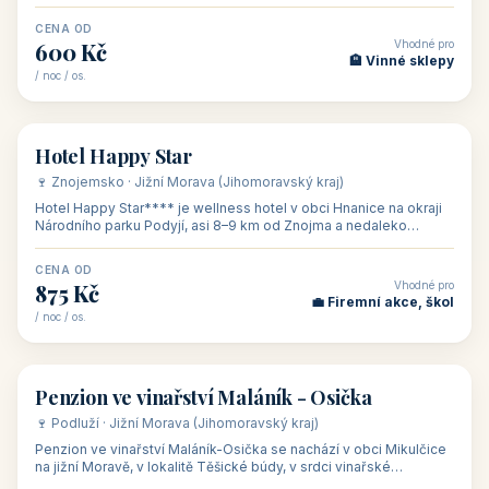
asi 8 km od dáln
CENA OD
Vhodné pro
600 Kč
🏨 Vinné sklepy
/ noc / os.
👥 54
🏨 hotel
Hotel Happy Star
🍷 Znojemsko · Jižní Morava (Jihomoravský kraj)
Hotel Happy Star**** je wellness hotel v obci Hnanice na okraji
Národního parku Podyjí, asi 8–9 km od Znojma a nedaleko
rakouských hranic, v
CENA OD
Vhodné pro
875 Kč
💼 Firemní akce, škol
/ noc / os.
👥 15
🏡 penzion
Penzion ve vinařství Maláník - Osička
🍷 Podluží · Jižní Morava (Jihomoravský kraj)
Penzion ve vinařství Maláník-Osička se nachází v obci Mikulčice
na jižní Moravě, v lokalitě Těšické búdy, v srdci vinařské
podoblasti Slovác