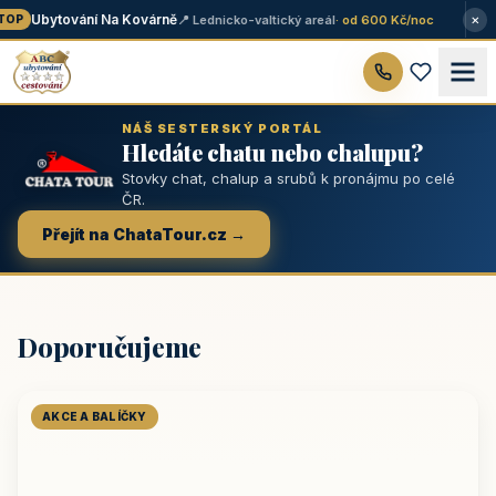
×
Ubytování Na Kovárně
📍 Lednicko-valtický areál
· od 600 Kč/noc
OP
NÁŠ SESTERSKÝ PORTÁL
Hledáte chatu nebo chalupu?
Stovky chat, chalup a srubů k pronájmu po celé
ČR.
Přejít na ChataTour.cz →
Doporučujeme
AKCE A BALÍČKY