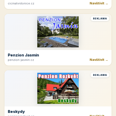
Navštívit →
cicinatvrdonice.cz
REKLAMA
Penzion Jasmín
Navštívit →
penzion-jasmin.cz
REKLAMA
Beskydy