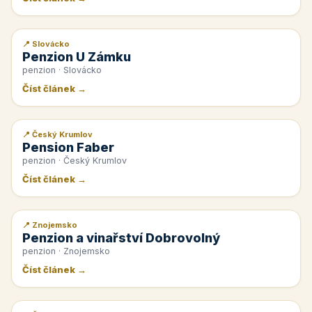
📍 Slovácko
📰 PR článek
Penzion U Zámku
penzion · Slovácko
Číst článek →
📍 Český Krumlov
📰 PR článek
Pension Faber
penzion · Český Krumlov
Číst článek →
📍 Znojemsko
📰 PR článek
Penzion a vinařství Dobrovolný
penzion · Znojemsko
Číst článek →