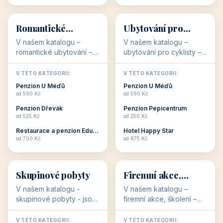
💕
🚴
32 objektů
32 objektů
Romantické
Ubytování pro
ubytování
cyklisty
V našem katalogu –
V našem katalogu –
romantické ubytování –
ubytování pro cyklisty –
jsou pro Vás připraveny
jsou pro Vás připraveny
objekty, které svojí
objekty, které jsou na
V TÉTO KATEGORII:
V TÉTO KATEGORII:
stavbou, polohou anebo
milovníky cykloturistiky
Penzion U Méďů
Penzion U Méďů
zaměřením nabízí
připraveny. Většinou mají
od 590 Kč
od 590 Kč
romantické pobyty.
přímo kolárny a...
Penzion Dřevák
Penzion Pepicentrum
Romantické ...
od 525 Kč
od 250 Kč
Restaurace a penzion Eduard
Hotel Happy Star
👥
💼
od 700 Kč
od 875 Kč
👥
💼
32 objektů
31 objektů
Skupinové pobyty
Firemní akce,
školení
V našem katalogu -
V našem katalogu –
skupinové pobyty - jsou
firemní akce, školení –
pro Vás připraveny
jsou pro Vás připraveny
objekty, které nabízí
objekty, které mají
V TÉTO KATEGORII:
V TÉTO KATEGORII: