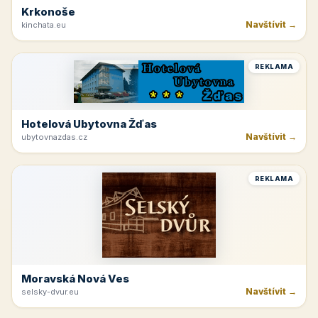
Krkonoše
Navštívit →
kinchata.eu
REKLAMA
Hotelová Ubytovna Žďas
Navštívit →
ubytovnazdas.cz
REKLAMA
Moravská Nová Ves
Navštívit →
selsky-dvur.eu