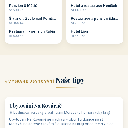
ubytování skupin v
zkušenosti pořádat i
Penzion U Méďů
Hotel a restaurace Koníček
penzionech, hotelích a
menší firemní akce a
od 590 Kč
od 1 170 Kč
apartmánech v ČR.
firemní školení, ale také
Šikland u Zvole nad Pernštejnem
Restaurace a penzion Eduard
Budete překva...
ob...
od 490 Kč
od 700 Kč
Restaurant - pension Rubín
Hotel Lípa
od 500 Kč
od 450 Kč
Naše tipy
⭐ VYBRANÉ UBYTOVÁNÍ
👥 17
🏡 penzion
Ubytování Na Kovárně
🍷 Lednicko-valtický areál · Jižní Morava (Jihomoravský kraj)
Ubytování Na Kovárně se nachází v obci Tvrdonice na jižní
Moravě, na adrese Slovácká 8, klidně na kraji obce mezi vinicemi,