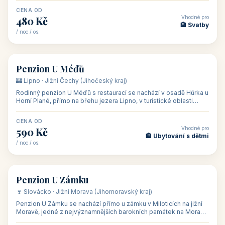
CENA OD
Vhodné pro
480 Kč
🏨 Svatby
/ noc / os.
👥 26
🏡 penzion
Penzion U Méďů
🏰 Lipno · Jižní Čechy (Jihočeský kraj)
Rodinný penzion U Méďů s restaurací se nachází v osadě Hůrka u
Horní Plané, přímo na břehu jezera Lipno, v turistické oblasti
Šumava. Pokoje
CENA OD
Vhodné pro
590 Kč
🏨 Ubytování s dětmi
/ noc / os.
👥 28
🏡 penzion
Penzion U Zámku
🍷 Slovácko · Jižní Morava (Jihomoravský kraj)
Penzion U Zámku se nachází přímo u zámku v Miloticích na jižní
Moravě, jedné z nejvýznamnějších barokních památek na Moravě,
v budově bývalé