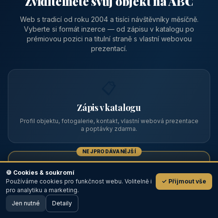
Zviditelněte svůj objekt na ABC
Web s tradicí od roku 2004 a tisíci návštěvníky měsíčně.
Vyberte si formát inzerce — od zápisu v katalogu po
prémiovou pozici na titulní straně s vlastní webovou
prezentací.
📋
Zápis v katalogu
Profil objektu, fotogalerie, kontakt, vlastní webová prezentace
a poptávky zdarma.
NEJPRODÁVANĚJŠÍ
⭐
🍪 Cookies & soukromí
Používáme cookies pro funkčnost webu. Volitelně i
✓ Přijmout vše
💬
Prémiový partner
pro analytiku a marketing.
Jen nutné
TOP pozice na titulce, přednost ve výpisech, zlatý odznak a
Detaily
🖥️ Desktop verze
Design
banner.