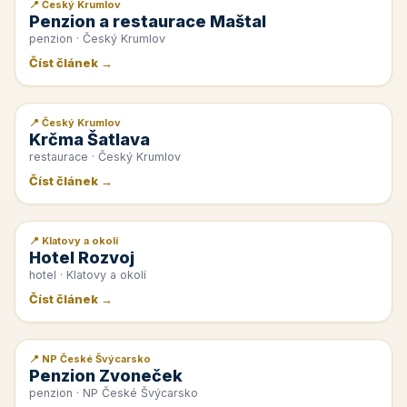
📍 Český Krumlov
📰 PR článek
Penzion a restaurace Maštal
penzion · Český Krumlov
Číst článek →
📍 Český Krumlov
📰 PR článek
Krčma Šatlava
restaurace · Český Krumlov
Číst článek →
📍 Klatovy a okolí
📰 PR článek
Hotel Rozvoj
hotel · Klatovy a okolí
Číst článek →
📍 NP České Švýcarsko
📰 PR článek
Penzion Zvoneček
penzion · NP České Švýcarsko