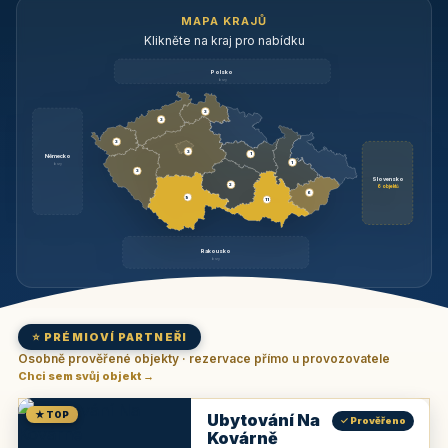
MAPA KRAJŮ
Klikněte na kraj pro nabídku
Polsko
brzy
3
3
3
3
1
Německo
1
brzy
3
Slovensko
2
6 objektů
6
9
11
Rakousko
brzy
⭐ PRÉMIOVÍ PARTNEŘI
Osobně prověřené objekty · rezervace přímo u provozovatele
Chci sem svůj objekt →
★ TOP
Ubytování Na
✓ Prověřeno
Kovárně