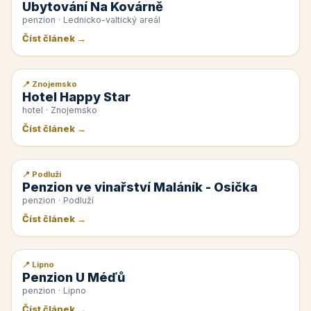
Ubytování Na Kovárně
penzion · Lednicko-valtický areál
Číst článek →
📍 Znojemsko
📰 PR článek
Hotel Happy Star
hotel · Znojemsko
Číst článek →
📍 Podluží
📰 PR článek
Penzion ve vinařství Maláník - Osička
penzion · Podluží
Číst článek →
📍 Lipno
📰 PR článek
Penzion U Méďů
penzion · Lipno
Číst článek →