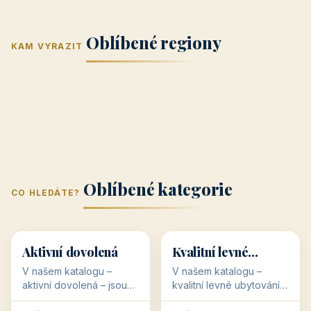
Jižní Morava
Jižní Čechy
(Jihomoravský
(Jihočeský
Střední Čechy
Oblíbené regiony
kraj)
Karlovarský
kraj)
KAM VYRAZIT
Zlínský kraj
Žilinský
(Středočeský
11 objektů
kraj
9 objektů
Liberecký kraj
6 objektů
Plzeňský kraj
4 objekty
kraj)
3 objekty
3 objekty
3 objekty
3 objekty
Oblíbené kategorie
CO HLEDÁTE?
🥾
💰
🥾
💰
36 objektů
34 objektů
Aktivní dovolená
Kvalitní levné
ubytování
V našem katalogu –
V našem katalogu –
aktivní dovolená – jsou
kvalitní levné ubytování –
pro Vás připraveny
jsou pro Vás připraveny