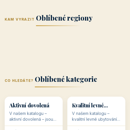
Jižní Morava
Jižní Čechy
(Jihomoravský
(Jihočeský
Střední Čechy
Oblíbené regiony
kraj)
Karlovarský
kraj)
KAM VYRAZIT
Zlínský kraj
Žilinský
(Středočeský
11 objektů
kraj
9 objektů
Liberecký kraj
6 objektů
Plzeňský kraj
4 objekty
kraj)
3 objekty
3 objekty
3 objekty
3 objekty
Oblíbené kategorie
CO HLEDÁTE?
🥾
💰
🥾
💰
36 objektů
34 objektů
Aktivní dovolená
Kvalitní levné
ubytování
V našem katalogu –
V našem katalogu –
aktivní dovolená – jsou
kvalitní levné ubytování –
pro Vás připraveny
jsou pro Vás připraveny