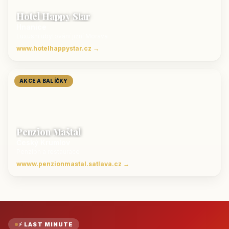
Hotel Happy Star
Hnanice
Luxusní ubytování jižní Morava
www.hotelhappystar.cz →
AKCE A BALÍČKY
Penzion Maštal
Český Krumlov
Penzion a restaurace
wwww.penzionmastal.satlava.cz →
⚡ LAST MINUTE