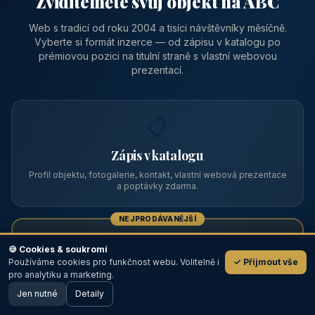
Zviditelněte svůj objekt na ABC
Web s tradicí od roku 2004 a tisíci návštěvníky měsíčně.
Vyberte si formát inzerce — od zápisu v katalogu po
prémiovou pozici na titulní straně s vlastní webovou
prezentací.
📋
Zápis v katalogu
Profil objektu, fotogalerie, kontakt, vlastní webová prezentace
a poptávky zdarma.
NEJPRODÁVANĚJŠÍ
⭐
🍪 Cookies & soukromí
Používáme cookies pro funkčnost webu. Volitelně i
✓ Přijmout vše
💬
Prémiový partner
pro analytiku a marketing.
Jen nutné
TOP pozice na titulce, přednost ve výpisech, zlatý odznak a
Detaily
🖥️ Desktop verze
Design
banner.