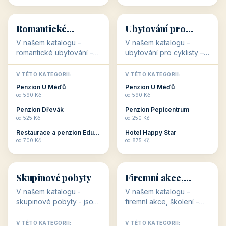
💕
🚴
32 objektů
32 objektů
Romantické
Ubytování pro
ubytování
cyklisty
V našem katalogu –
V našem katalogu –
romantické ubytování –
ubytování pro cyklisty –
jsou pro Vás připraveny
jsou pro Vás připraveny
objekty, které svojí
objekty, které jsou na
V TÉTO KATEGORII:
V TÉTO KATEGORII:
stavbou, polohou anebo
milovníky cykloturistiky
Penzion U Méďů
Penzion U Méďů
zaměřením nabízí
připraveny. Většinou mají
od 590 Kč
od 590 Kč
romantické pobyty.
přímo kolárny a...
Penzion Dřevák
Penzion Pepicentrum
Romantické ...
od 525 Kč
od 250 Kč
Restaurace a penzion Eduard
Hotel Happy Star
👥
💼
od 700 Kč
od 875 Kč
👥
💼
32 objektů
31 objektů
Skupinové pobyty
Firemní akce,
školení
V našem katalogu -
V našem katalogu –
skupinové pobyty - jsou
firemní akce, školení –
pro Vás připraveny
jsou pro Vás připraveny
objekty, které nabízí
objekty, které mají
V TÉTO KATEGORII:
V TÉTO KATEGORII: