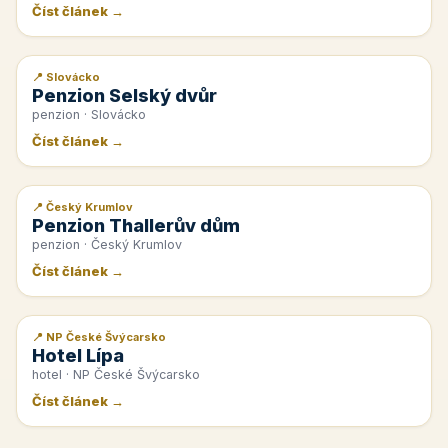
Číst článek →
📍 Slovácko
📰 PR článek
Penzion Selský dvůr
penzion · Slovácko
Číst článek →
📍 Český Krumlov
📰 PR článek
Penzion Thallerův dům
penzion · Český Krumlov
Číst článek →
📍 NP České Švýcarsko
📰 PR článek
Hotel Lípa
hotel · NP České Švýcarsko
Číst článek →