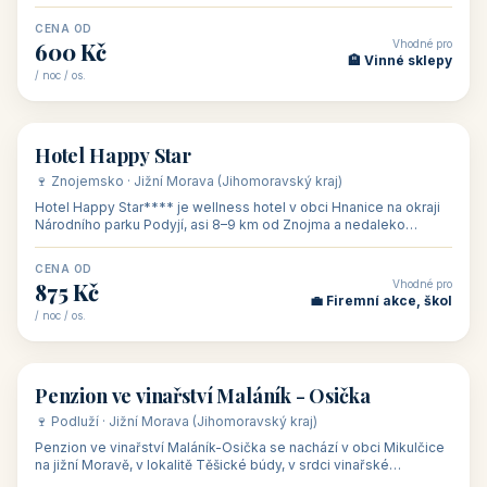
asi 8 km od dáln
CENA OD
Vhodné pro
600 Kč
🏨 Vinné sklepy
/ noc / os.
👥 54
🏨 hotel
Hotel Happy Star
🍷 Znojemsko · Jižní Morava (Jihomoravský kraj)
Hotel Happy Star**** je wellness hotel v obci Hnanice na okraji
Národního parku Podyjí, asi 8–9 km od Znojma a nedaleko
rakouských hranic, v
CENA OD
Vhodné pro
875 Kč
💼 Firemní akce, škol
/ noc / os.
👥 15
🏡 penzion
Penzion ve vinařství Maláník - Osička
🍷 Podluží · Jižní Morava (Jihomoravský kraj)
Penzion ve vinařství Maláník-Osička se nachází v obci Mikulčice
na jižní Moravě, v lokalitě Těšické búdy, v srdci vinařské
podoblasti Slovác