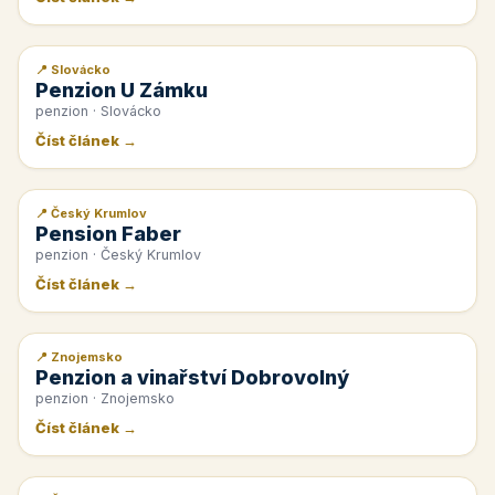
📍 Slovácko
📰 PR článek
Penzion U Zámku
penzion · Slovácko
Číst článek →
📍 Český Krumlov
📰 PR článek
Pension Faber
penzion · Český Krumlov
Číst článek →
📍 Znojemsko
📰 PR článek
Penzion a vinařství Dobrovolný
penzion · Znojemsko
Číst článek →