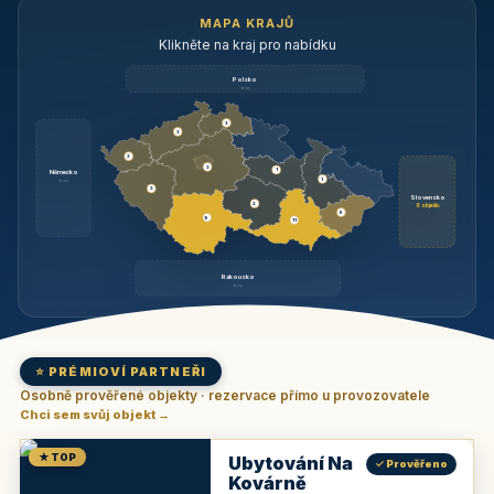
MAPA KRAJŮ
Klikněte na kraj pro nabídku
Polsko
brzy
3
3
3
3
1
Německo
1
brzy
3
Slovensko
2
6 objektů
6
9
11
Rakousko
brzy
⭐ PRÉMIOVÍ PARTNEŘI
Osobně prověřené objekty · rezervace přímo u provozovatele
Chci sem svůj objekt →
★ TOP
Ubytování Na
✓ Prověřeno
Kovárně