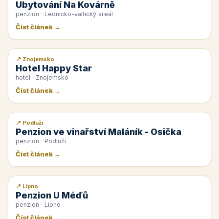
Ubytování Na Kovárně
penzion · Lednicko-valtický areál
Číst článek →
📍 Znojemsko
📰 PR článek
Hotel Happy Star
hotel · Znojemsko
Číst článek →
📍 Podluží
📰 PR článek
Penzion ve vinařství Maláník - Osička
penzion · Podluží
Číst článek →
📍 Lipno
📰 PR článek
Penzion U Méďů
penzion · Lipno
Číst článek →