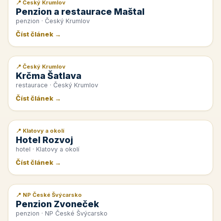
📍 Český Krumlov
📰 PR článek
Penzion a restaurace Maštal
penzion · Český Krumlov
Číst článek →
📍 Český Krumlov
📰 PR článek
Krčma Šatlava
restaurace · Český Krumlov
Číst článek →
📍 Klatovy a okolí
📰 PR článek
Hotel Rozvoj
hotel · Klatovy a okolí
Číst článek →
📍 NP České Švýcarsko
📰 PR článek
Penzion Zvoneček
penzion · NP České Švýcarsko