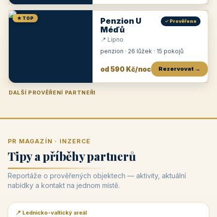
★ TOP
Penzion U
✓ Prověřeno
Méďů
📍 Lipno
penzion · 26 lůžek · 15 pokojů
od 590 Kč/noc
Rezervovat →
DALŠÍ PROVĚŘENÍ PARTNEŘI
Penzion U Zámku
Pension Faber
Penzion a vinařství Dobrovolný
Penzion a restaurace Maštal
Krčma Šatlava
Hotel Rozvoj
Penzion Zvoneček
Penzion Selský dvůr
Penzion Thallerův dům
Hotel Lípa
★
od 500 Kč
★
od 845 Kč
★
od 300 Kč
★
od 360 Kč
★
🍽️
★
od 400 Kč
★
od 550 Kč
★
od 530 Kč
★
od 1 190 Kč
★
od 450 Kč
PR MAGAZÍN · INZERCE
Tipy a příběhy partnerů
Reportáže o prověřených objektech — aktivity, aktuální
nabídky a kontakt na jednom místě.
📍 Lednicko-valtický areál
📰 PR článek