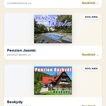
Navštívit →
cicinatvrdonice.cz
REKLAMA
Penzion Jasmín
Navštívit →
penzion-jasmin.cz
REKLAMA
Beskydy