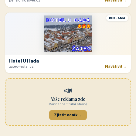
Navštívit →
penzionrozkvet.cz
REKLAMA
Hotel U Hada
Navštívit →
zatec-hotel.cz
📣
Vaše reklama zde
Banner na titulní straně
Zjistit ceník →