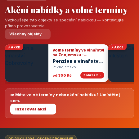
Akční nabídky a volné termíny
Vyzkoušejte tyto objekty se speciální nabídkou — kontaktujte
přímo provozovatele
Všechny objekty →
⚡ AKCE
⚡ AKCE
Volné termíny ve vinařství
na Znojemsku -
degustace vín
Penzion a vinařství
Dobrovolný
📍 Znojemsko
od 300 Kč
Zobrazit →
📣 Máte volné termíny nebo akční nabídku? Umístěte ji
sem.
Inzerovat akci →
OD ROKU 2004 · OSOBNĚ PROVĚŘENÉ