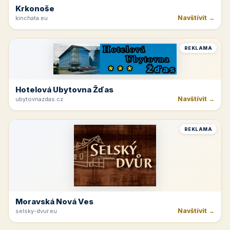
Krkonoše
Navštívit →
kinchata.eu
REKLAMA
Hotelová Ubytovna Žďas
Navštívit →
ubytovnazdas.cz
REKLAMA
Moravská Nová Ves
Navštívit →
selsky-dvur.eu