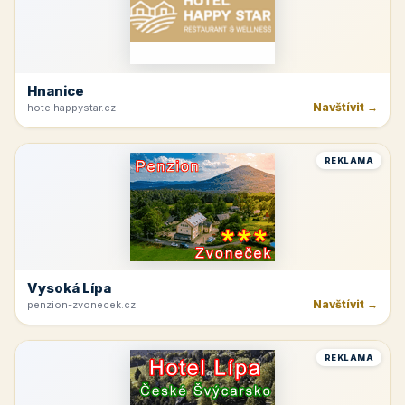
Hnanice
Navštívit →
hotelhappystar.cz
REKLAMA
Vysoká Lípa
Navštívit →
penzion-zvonecek.cz
REKLAMA