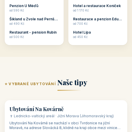
ubytování skupin v
zkušenosti pořádat i
Penzion U Méďů
Hotel a restaurace Koníček
penzionech, hotelích a
menší firemní akce a
od 590 Kč
od 1 170 Kč
apartmánech v ČR.
firemní školení, ale také
Šikland u Zvole nad Pernštejnem
Restaurace a penzion Eduard
Budete překva...
ob...
od 490 Kč
od 700 Kč
Restaurant - pension Rubín
Hotel Lípa
od 500 Kč
od 450 Kč
Naše tipy
⭐ VYBRANÉ UBYTOVÁNÍ
👥 17
🏡 penzion
Ubytování Na Kovárně
🍷 Lednicko-valtický areál · Jižní Morava (Jihomoravský kraj)
Ubytování Na Kovárně se nachází v obci Tvrdonice na jižní
Moravě, na adrese Slovácká 8, klidně na kraji obce mezi vinicemi,