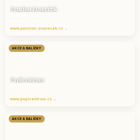
Penzion Zvoneček
Jetřichovice
ubytování České Švýcarsko
www.penzion-zvonecek.cz →
AKCE A BALÍČKY
Pepicentrum
Velké Karlovice
Ubytování v Beskydech
www.pepicentrum.cz →
AKCE A BALÍČKY