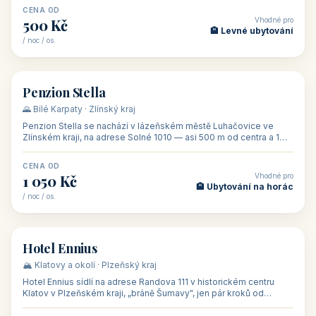
CENA OD
Vhodné pro
500 Kč
🏨 Levné ubytování
/ noc / os.
👥 44
🏡 penzion
Penzion Stella
🌄 Bílé Karpaty · Zlínský kraj
Penzion Stella se nachází v lázeňském městě Luhačovice ve
Zlínském kraji, na adrese Solné 1010 — asi 500 m od centra a 1
km od lázeňské kolo
CENA OD
Vhodné pro
1 050 Kč
🏨 Ubytování na horác
/ noc / os.
👥 50
🏨 hotel
Hotel Ennius
🏔️ Klatovy a okolí · Plzeňský kraj
Hotel Ennius sídlí na adrese Randova 111 v historickém centru
Klatov v Plzeňském kraji, „bráně Šumavy", jen pár kroků od
hlavního náměs