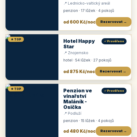
📍 Lednicko-valtický areál
penzion · 17 lůžek · 4 pokojů
od 600 Kč/noc
Rezervovat →
★ TOP
Hotel Happy
✓ Prověřeno
Star
📍 Znojemsko
hotel · 54 lůžek · 27 pokojů
od 875 Kč/noc
Rezervovat →
★ TOP
Penzion ve
✓ Prověřeno
vinařství
Maláník -
Osička
📍 Podluží
penzion · 15 lůžek · 4 pokojů
od 480 Kč/noc
Rezervovat →