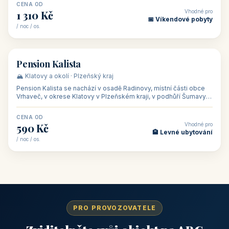
CENA OD
Vhodné pro
1 310 Kč
📅 Víkendové pobyty
/ noc / os.
👥 40
🏡 penzion
Pension Kalista
🏔️ Klatovy a okolí · Plzeňský kraj
Pension Kalista se nachází v osadě Radinovy, místní části obce
Vrhaveč, v okrese Klatovy v Plzeňském kraji, v podhůří Šumavy
— do města Klat
CENA OD
Vhodné pro
590 Kč
🏨 Levné ubytování
/ noc / os.
PRO PROVOZOVATELE