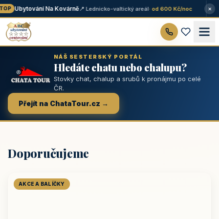
×
Ubytování Na Kovárně
📍 Lednicko-valtický areál
· od 600 Kč/noc
OP
NÁŠ SESTERSKÝ PORTÁL
Hledáte chatu nebo chalupu?
Stovky chat, chalup a srubů k pronájmu po celé
ČR.
Přejít na ChataTour.cz →
Doporučujeme
AKCE A BALÍČKY