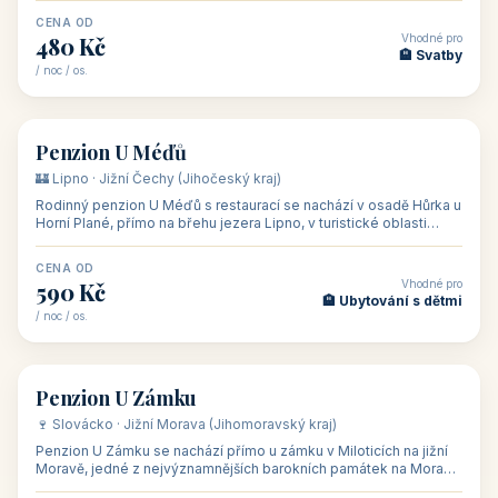
CENA OD
Vhodné pro
480 Kč
🏨 Svatby
/ noc / os.
👥 26
🏡 penzion
Penzion U Méďů
🏰 Lipno · Jižní Čechy (Jihočeský kraj)
Rodinný penzion U Méďů s restaurací se nachází v osadě Hůrka u
Horní Plané, přímo na břehu jezera Lipno, v turistické oblasti
Šumava. Pokoje
CENA OD
Vhodné pro
590 Kč
🏨 Ubytování s dětmi
/ noc / os.
👥 28
🏡 penzion
Penzion U Zámku
🍷 Slovácko · Jižní Morava (Jihomoravský kraj)
Penzion U Zámku se nachází přímo u zámku v Miloticích na jižní
Moravě, jedné z nejvýznamnějších barokních památek na Moravě,
v budově bývalé