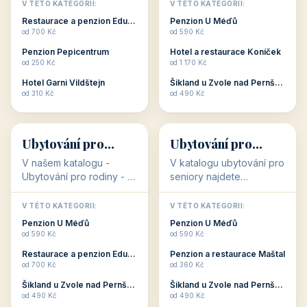
objekty, které s aktivní
objekty, které nabízí
V TÉTO KATEGORII:
V TÉTO KATEGORII:
dovolenou přímo
cenově dostupné
Restaurace a penzion Eduard
Penzion U Méďů
souvisejí. Aktivní
ubytování v ČR. Budete
od 700 Kč
od 590 Kč
dovolená nebo aktivní
překvapeni, že i v nižší
Penzion Pepicentrum
Hotel a restaurace Koníček
odpočinek jso...
c...
od 250 Kč
od 1 170 Kč
Hotel Garni Vildštejn
Šikland u Zvole nad Pernštejnem
👨‍👩‍👧‍👦
🧓
od 310 Kč
od 490 Kč
👨‍👩‍👧‍👦
🧓
34 objektů
33 objektů
Ubytování pro
Ubytování pro
rodiny
seniory
V našem katalogu -
V katalogu ubytování pro
Ubytování pro rodiny -
seniory najdete
jsou pro Vás připraveny
penziony a hotely, které
objekty, které svojí
jsou přizpůsobeny pro
V TÉTO KATEGORII:
V TÉTO KATEGORII:
polohou či vybaveností,
ubytování klientů vyššího
Penzion U Méďů
Penzion U Méďů
nabízí klidné ubytování
věku. Některé z nich
od 590 Kč
od 590 Kč
pro rodiny. Penziony,...
nabízí speciální balíč...
Restaurace a penzion Eduard
Penzion a restaurace Maštal
od 700 Kč
od 360 Kč
Šikland u Zvole nad Pernštejnem
Šikland u Zvole nad Pernštejnem
💕
🚴
od 490 Kč
od 490 Kč