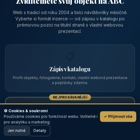
Zviditelněte svůj objekt na ABC
Web s tradicí od roku 2004 a tisíci návštěvníky měsíčně.
Vyberte si formát inzerce — od zápisu v katalogu po
prémiovou pozici na titulní straně s vlastní webovou
prezentací.
📋
Zápis v katalogu
Profil objektu, fotogalerie, kontakt, vlastní webová prezentace
a poptávky zdarma.
NEJPRODÁVANĚJŠÍ
⭐
🍪 Cookies & soukromí
Používáme cookies pro funkčnost webu. Volitelně i
✓ Přijmout vše
💬
Prémiový partner
pro analytiku a marketing.
Jen nutné
TOP pozice na titulce, přednost ve výpisech, zlatý odznak a
Detaily
🖥️ Desktop verze
Design
banner.