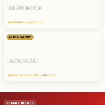
Hotel Happy Star
Hnanice
Luxusní ubytování jižní Morava
www.hotelhappystar.cz →
AKCE A BALÍČKY
Penzion Maštal
Český Krumlov
Penzion a restaurace
wwww.penzionmastal.satlava.cz →
⚡ LAST MINUTE