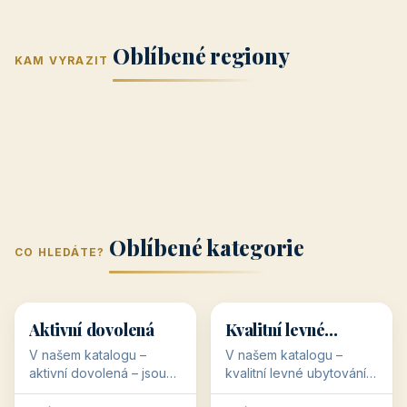
Jižní Morava
Jižní Čechy
(Jihomoravský
(Jihočeský
Střední Čechy
Oblíbené regiony
kraj)
Karlovarský
kraj)
KAM VYRAZIT
Zlínský kraj
Žilinský
(Středočeský
11 objektů
kraj
9 objektů
Liberecký kraj
6 objektů
Plzeňský kraj
4 objekty
kraj)
3 objekty
3 objekty
3 objekty
3 objekty
Oblíbené kategorie
CO HLEDÁTE?
🥾
💰
🥾
💰
36 objektů
34 objektů
Aktivní dovolená
Kvalitní levné
ubytování
V našem katalogu –
V našem katalogu –
aktivní dovolená – jsou
kvalitní levné ubytování –
pro Vás připraveny
jsou pro Vás připraveny