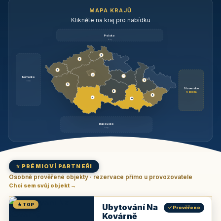
MAPA KRAJŮ
Klikněte na kraj pro nabídku
Polsko
brzy
3
3
3
3
1
Německo
1
brzy
3
Slovensko
2
6 objektů
6
9
11
Rakousko
brzy
⭐ PRÉMIOVÍ PARTNEŘI
Osobně prověřené objekty · rezervace přímo u provozovatele
Chci sem svůj objekt →
★ TOP
Ubytování Na
✓ Prověřeno
Kovárně