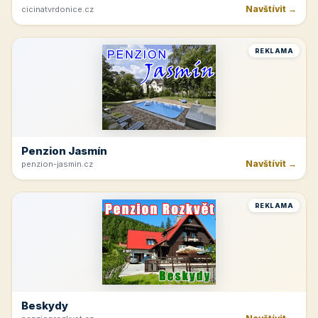
Navštívit →
cicinatvrdonice.cz
REKLAMA
Penzion Jasmín
Navštívit →
penzion-jasmin.cz
REKLAMA
Beskydy