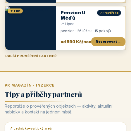
★ TOP
Penzion U
✓ Prověřeno
Méďů
📍 Lipno
penzion · 26 lůžek · 15 pokojů
od 590 Kč/noc
Rezervovat →
DALŠÍ PROVĚŘENÍ PARTNEŘI
Penzion U Zámku
Pension Faber
Penzion a vinařství Dobrovolný
Penzion a restaurace Maštal
Krčma Šatlava
Hotel Rozvoj
Penzion Zvoneček
Penzion Selský dvůr
Penzion Thallerův dům
Hotel Lípa
★
od 500 Kč
★
od 845 Kč
★
od 300 Kč
★
od 360 Kč
★
🍽️
★
od 400 Kč
★
od 550 Kč
★
od 530 Kč
★
od 1 190 Kč
★
od 450 Kč
PR MAGAZÍN · INZERCE
Tipy a příběhy partnerů
Reportáže o prověřených objektech — aktivity, aktuální
nabídky a kontakt na jednom místě.
📍 Lednicko-valtický areál
📰 PR článek