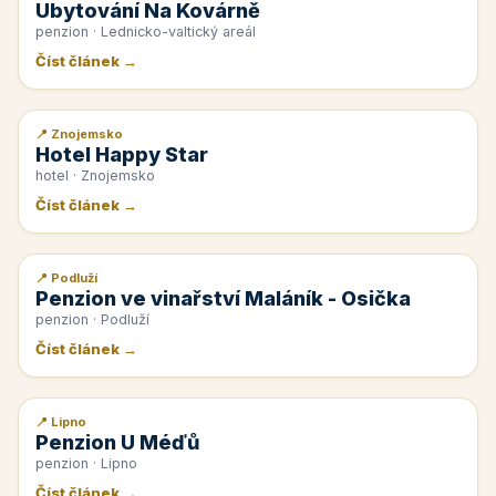
Ubytování Na Kovárně
penzion · Lednicko-valtický areál
Číst článek →
📍 Znojemsko
📰 PR článek
Hotel Happy Star
hotel · Znojemsko
Číst článek →
📍 Podluží
📰 PR článek
Penzion ve vinařství Maláník - Osička
penzion · Podluží
Číst článek →
📍 Lipno
📰 PR článek
Penzion U Méďů
penzion · Lipno
Číst článek →