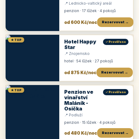
📍 Lednicko-valtický areál
penzion · 17 lůžek · 4 pokojů
od 600 Kč/noc
Rezervovat →
★ TOP
Hotel Happy
✓ Prověřeno
Star
📍 Znojemsko
hotel · 54 lůžek · 27 pokojů
od 875 Kč/noc
Rezervovat →
★ TOP
Penzion ve
✓ Prověřeno
vinařství
Maláník -
Osička
📍 Podluží
penzion · 15 lůžek · 4 pokojů
od 480 Kč/noc
Rezervovat →