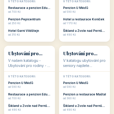
objekty, které s aktivní
objekty, které nabízí
V TÉTO KATEGORII:
V TÉTO KATEGORII:
dovolenou přímo
cenově dostupné
Restaurace a penzion Eduard
Penzion U Méďů
souvisejí. Aktivní
ubytování v ČR. Budete
od 700 Kč
od 590 Kč
dovolená nebo aktivní
překvapeni, že i v nižší
Penzion Pepicentrum
Hotel a restaurace Koníček
odpočinek jso...
c...
od 250 Kč
od 1 170 Kč
Hotel Garni Vildštejn
Šikland u Zvole nad Pernštejnem
👨‍👩‍👧‍👦
🧓
od 310 Kč
od 490 Kč
👨‍👩‍👧‍👦
🧓
34 objektů
33 objektů
Ubytování pro
Ubytování pro
rodiny
seniory
V našem katalogu -
V katalogu ubytování pro
Ubytování pro rodiny -
seniory najdete
jsou pro Vás připraveny
penziony a hotely, které
objekty, které svojí
jsou přizpůsobeny pro
V TÉTO KATEGORII:
V TÉTO KATEGORII:
polohou či vybaveností,
ubytování klientů vyššího
Penzion U Méďů
Penzion U Méďů
nabízí klidné ubytování
věku. Některé z nich
od 590 Kč
od 590 Kč
pro rodiny. Penziony,...
nabízí speciální balíč...
Restaurace a penzion Eduard
Penzion a restaurace Maštal
od 700 Kč
od 360 Kč
Šikland u Zvole nad Pernštejnem
Šikland u Zvole nad Pernštejnem
💕
🚴
od 490 Kč
od 490 Kč