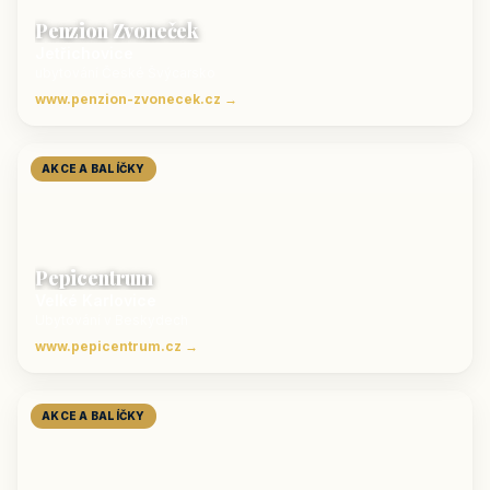
Penzion Zvoneček
Jetřichovice
ubytování České Švýcarsko
www.penzion-zvonecek.cz →
AKCE A BALÍČKY
Pepicentrum
Velké Karlovice
Ubytování v Beskydech
www.pepicentrum.cz →
AKCE A BALÍČKY