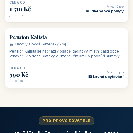
CENA OD
Vhodné pro
1 310 Kč
📅 Víkendové pobyty
/ noc / os.
👥 40
🏡 penzion
Pension Kalista
🏔️ Klatovy a okolí · Plzeňský kraj
Pension Kalista se nachází v osadě Radinovy, místní části obce
Vrhaveč, v okrese Klatovy v Plzeňském kraji, v podhůří Šumavy
— do města Klat
CENA OD
Vhodné pro
590 Kč
🏨 Levné ubytování
/ noc / os.
PRO PROVOZOVATELE