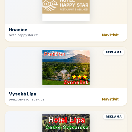
Hnanice
Navštívit →
hotelhappystar.cz
REKLAMA
Vysoká Lípa
Navštívit →
penzion-zvonecek.cz
REKLAMA