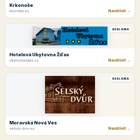
Krkonoše
Navštívit →
kinchata.eu
REKLAMA
Hotelová Ubytovna Žďas
Navštívit →
ubytovnazdas.cz
REKLAMA
Moravská Nová Ves
Navštívit →
selsky-dvur.eu