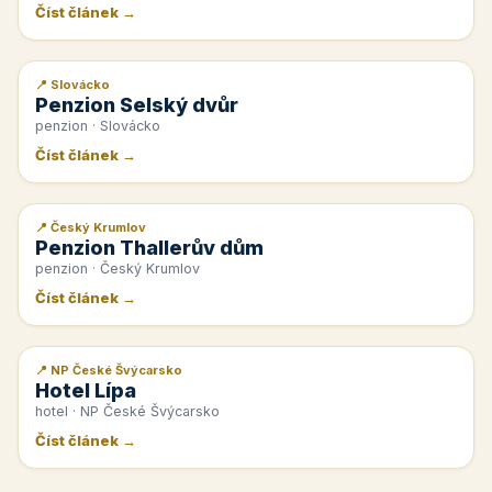
Číst článek →
📍 Slovácko
📰 PR článek
Penzion Selský dvůr
penzion · Slovácko
Číst článek →
📍 Český Krumlov
📰 PR článek
Penzion Thallerův dům
penzion · Český Krumlov
Číst článek →
📍 NP České Švýcarsko
📰 PR článek
Hotel Lípa
hotel · NP České Švýcarsko
Číst článek →