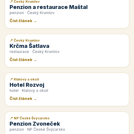
📍 Český Krumlov
📰 PR článek
Penzion a restaurace Maštal
penzion · Český Krumlov
Číst článek →
📍 Český Krumlov
📰 PR článek
Krčma Šatlava
restaurace · Český Krumlov
Číst článek →
📍 Klatovy a okolí
📰 PR článek
Hotel Rozvoj
hotel · Klatovy a okolí
Číst článek →
📍 NP České Švýcarsko
📰 PR článek
Penzion Zvoneček
penzion · NP České Švýcarsko