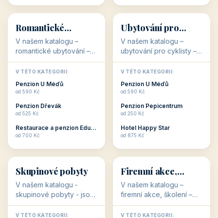
💕
🚴
32 objektů
32 objektů
Romantické
Ubytování pro
ubytování
cyklisty
V našem katalogu –
V našem katalogu –
romantické ubytování –
ubytování pro cyklisty –
jsou pro Vás připraveny
jsou pro Vás připraveny
objekty, které svojí
objekty, které jsou na
V TÉTO KATEGORII:
V TÉTO KATEGORII:
stavbou, polohou anebo
milovníky cykloturistiky
Penzion U Méďů
Penzion U Méďů
zaměřením nabízí
připraveny. Většinou mají
od 590 Kč
od 590 Kč
romantické pobyty.
přímo kolárny a...
Penzion Dřevák
Penzion Pepicentrum
Romantické ...
od 525 Kč
od 250 Kč
Restaurace a penzion Eduard
Hotel Happy Star
👥
💼
od 700 Kč
od 875 Kč
👥
💼
32 objektů
31 objektů
Skupinové pobyty
Firemní akce,
školení
V našem katalogu -
V našem katalogu –
skupinové pobyty - jsou
firemní akce, školení –
pro Vás připraveny
jsou pro Vás připraveny
objekty, které nabízí
objekty, které mají
V TÉTO KATEGORII:
V TÉTO KATEGORII: