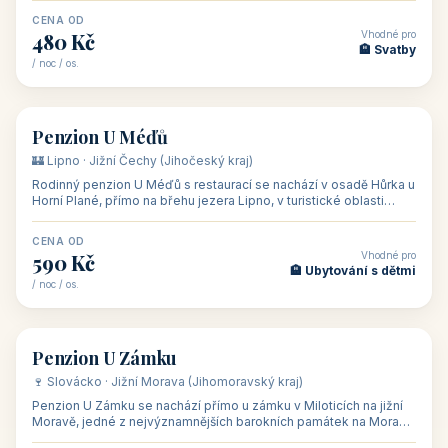
CENA OD
Vhodné pro
480 Kč
🏨 Svatby
/ noc / os.
👥 26
🏡 penzion
Penzion U Méďů
🏰 Lipno · Jižní Čechy (Jihočeský kraj)
Rodinný penzion U Méďů s restaurací se nachází v osadě Hůrka u
Horní Plané, přímo na břehu jezera Lipno, v turistické oblasti
Šumava. Pokoje
CENA OD
Vhodné pro
590 Kč
🏨 Ubytování s dětmi
/ noc / os.
👥 28
🏡 penzion
Penzion U Zámku
🍷 Slovácko · Jižní Morava (Jihomoravský kraj)
Penzion U Zámku se nachází přímo u zámku v Miloticích na jižní
Moravě, jedné z nejvýznamnějších barokních památek na Moravě,
v budově bývalé