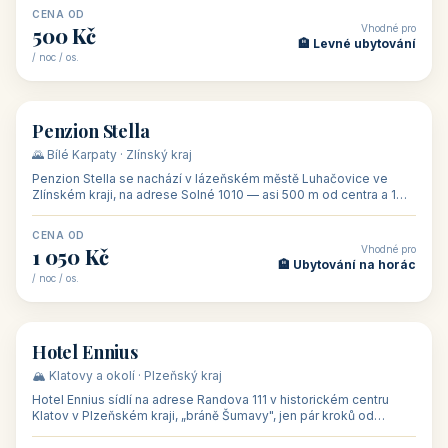
CENA OD
Vhodné pro
500 Kč
🏨 Levné ubytování
/ noc / os.
👥 44
🏡 penzion
Penzion Stella
🌄 Bílé Karpaty · Zlínský kraj
Penzion Stella se nachází v lázeňském městě Luhačovice ve
Zlínském kraji, na adrese Solné 1010 — asi 500 m od centra a 1
km od lázeňské kolo
CENA OD
Vhodné pro
1 050 Kč
🏨 Ubytování na horác
/ noc / os.
👥 50
🏨 hotel
Hotel Ennius
🏔️ Klatovy a okolí · Plzeňský kraj
Hotel Ennius sídlí na adrese Randova 111 v historickém centru
Klatov v Plzeňském kraji, „bráně Šumavy", jen pár kroků od
hlavního náměs