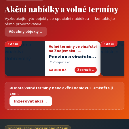
Akční nabídky a volné termíny
Vyzkoušejte tyto objekty se speciální nabídkou — kontaktujte
přímo provozovatele
Všechny objekty →
⚡ AKCE
⚡ AKCE
Volné termíny ve vinařství
na Znojemsku -
degustace vín
Penzion a vinařství
Dobrovolný
📍 Znojemsko
od 300 Kč
Zobrazit →
📣 Máte volné termíny nebo akční nabídku? Umístěte ji
sem.
Inzerovat akci →
OD ROKU 2004 · OSOBNĚ PROVĚŘENÉ