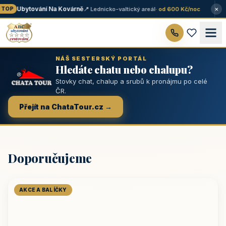
×
Ubytování Na Kovárně
📍 Lednicko-valtický areál
· od 600 Kč/noc
TOP
NÁŠ SESTERSKÝ PORTÁL
Hledáte chatu nebo chalupu?
Stovky chat, chalup a srubů k pronájmu po celé
ČR.
Přejít na ChataTour.cz →
Doporučujeme
AKCE A BALÍČKY