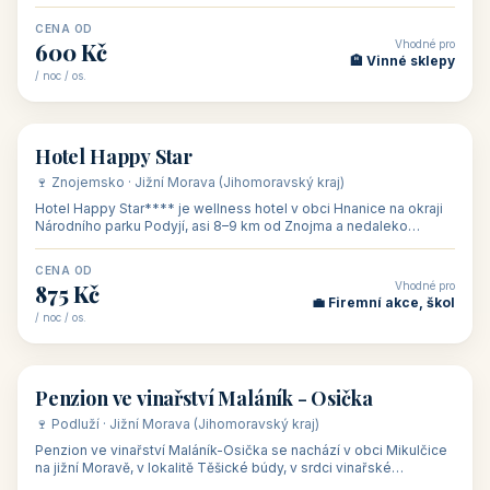
asi 8 km od dáln
CENA OD
Vhodné pro
600 Kč
🏨 Vinné sklepy
/ noc / os.
👥 54
🏨 hotel
Hotel Happy Star
🍷 Znojemsko · Jižní Morava (Jihomoravský kraj)
Hotel Happy Star**** je wellness hotel v obci Hnanice na okraji
Národního parku Podyjí, asi 8–9 km od Znojma a nedaleko
rakouských hranic, v
CENA OD
Vhodné pro
875 Kč
💼 Firemní akce, škol
/ noc / os.
👥 15
🏡 penzion
Penzion ve vinařství Maláník - Osička
🍷 Podluží · Jižní Morava (Jihomoravský kraj)
Penzion ve vinařství Maláník-Osička se nachází v obci Mikulčice
na jižní Moravě, v lokalitě Těšické búdy, v srdci vinařské
podoblasti Slovác