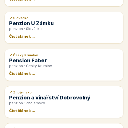
📍 Slovácko
📰 PR článek
Penzion U Zámku
penzion · Slovácko
Číst článek →
📍 Český Krumlov
📰 PR článek
Pension Faber
penzion · Český Krumlov
Číst článek →
📍 Znojemsko
📰 PR článek
Penzion a vinařství Dobrovolný
penzion · Znojemsko
Číst článek →