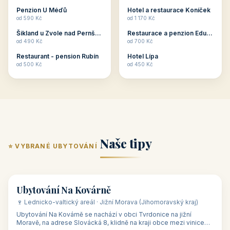
ubytování skupin v
zkušenosti pořádat i
Penzion U Méďů
Hotel a restaurace Koníček
penzionech, hotelích a
menší firemní akce a
od 590 Kč
od 1 170 Kč
apartmánech v ČR.
firemní školení, ale také
Šikland u Zvole nad Pernštejnem
Restaurace a penzion Eduard
Budete překva...
ob...
od 490 Kč
od 700 Kč
Restaurant - pension Rubín
Hotel Lípa
od 500 Kč
od 450 Kč
Naše tipy
⭐ VYBRANÉ UBYTOVÁNÍ
👥 17
🏡 penzion
Ubytování Na Kovárně
🍷 Lednicko-valtický areál · Jižní Morava (Jihomoravský kraj)
Ubytování Na Kovárně se nachází v obci Tvrdonice na jižní
Moravě, na adrese Slovácká 8, klidně na kraji obce mezi vinicemi,