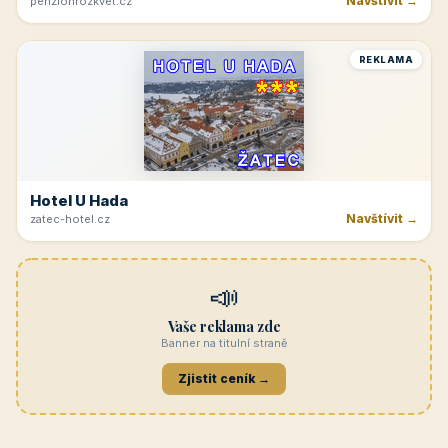
Navštívit →
penzionrozkvet.cz
REKLAMA
Hotel U Hada
Navštívit →
zatec-hotel.cz
📣
Vaše reklama zde
Banner na titulní straně
Zjistit ceník →