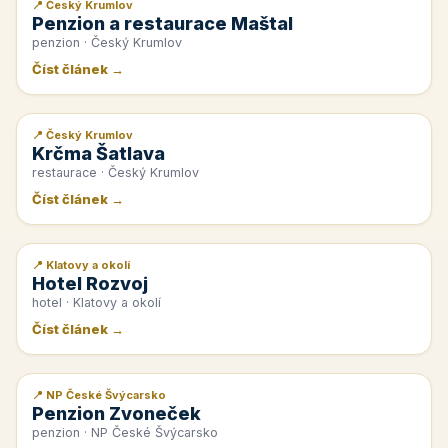
📍 Český Krumlov
📰 PR článek
Penzion a restaurace Maštal
penzion · Český Krumlov
Číst článek →
📍 Český Krumlov
📰 PR článek
Krčma Šatlava
restaurace · Český Krumlov
Číst článek →
📍 Klatovy a okolí
📰 PR článek
Hotel Rozvoj
hotel · Klatovy a okolí
Číst článek →
📍 NP České Švýcarsko
📰 PR článek
Penzion Zvoneček
penzion · NP České Švýcarsko