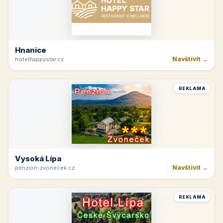
Hnanice
Navštívit →
hotelhappystar.cz
REKLAMA
Vysoká Lípa
Navštívit →
penzion-zvonecek.cz
REKLAMA