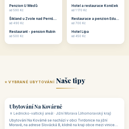
ubytování skupin v
zkušenosti pořádat i
Penzion U Méďů
Hotel a restaurace Koníček
penzionech, hotelích a
menší firemní akce a
od 590 Kč
od 1 170 Kč
apartmánech v ČR.
firemní školení, ale také
Šikland u Zvole nad Pernštejnem
Restaurace a penzion Eduard
Budete překva...
ob...
od 490 Kč
od 700 Kč
Restaurant - pension Rubín
Hotel Lípa
od 500 Kč
od 450 Kč
Naše tipy
⭐ VYBRANÉ UBYTOVÁNÍ
👥 17
🏡 penzion
Ubytování Na Kovárně
🍷 Lednicko-valtický areál · Jižní Morava (Jihomoravský kraj)
Ubytování Na Kovárně se nachází v obci Tvrdonice na jižní
Moravě, na adrese Slovácká 8, klidně na kraji obce mezi vinicemi,