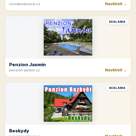
Navštívit →
cicinatvrdonice.cz
REKLAMA
Penzion Jasmín
Navštívit →
penzion-jasmin.cz
REKLAMA
Beskydy