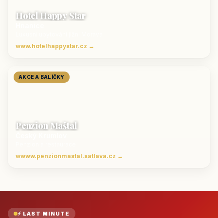
Hotel Happy Star
Hnanice
Luxusní ubytování jižní Morava
www.hotelhappystar.cz →
AKCE A BALÍČKY
Penzion Maštal
Český Krumlov
Penzion a restaurace
wwww.penzionmastal.satlava.cz →
⚡ LAST MINUTE