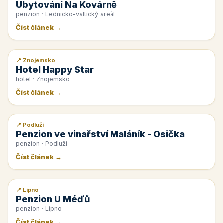
Ubytování Na Kovárně
penzion · Lednicko-valtický areál
Číst článek →
📍 Znojemsko
📰 PR článek
Hotel Happy Star
hotel · Znojemsko
Číst článek →
📍 Podluží
📰 PR článek
Penzion ve vinařství Maláník - Osička
penzion · Podluží
Číst článek →
📍 Lipno
📰 PR článek
Penzion U Méďů
penzion · Lipno
Číst článek →