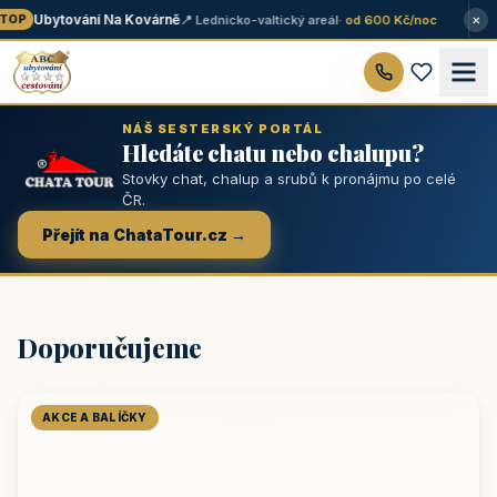
×
Ubytování Na Kovárně
📍 Lednicko-valtický areál
· od 600 Kč/noc
OP
NÁŠ SESTERSKÝ PORTÁL
Hledáte chatu nebo chalupu?
Stovky chat, chalup a srubů k pronájmu po celé
ČR.
Přejít na ChataTour.cz →
Doporučujeme
AKCE A BALÍČKY