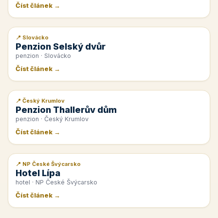
Číst článek →
📍 Slovácko
📰 PR článek
Penzion Selský dvůr
penzion · Slovácko
Číst článek →
📍 Český Krumlov
📰 PR článek
Penzion Thallerův dům
penzion · Český Krumlov
Číst článek →
📍 NP České Švýcarsko
📰 PR článek
Hotel Lípa
hotel · NP České Švýcarsko
Číst článek →