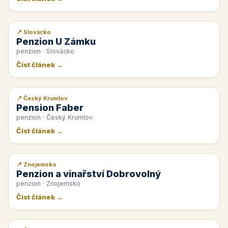
📍 Slovácko
📰 PR článek
Penzion U Zámku
penzion · Slovácko
Číst článek →
📍 Český Krumlov
📰 PR článek
Pension Faber
penzion · Český Krumlov
Číst článek →
📍 Znojemsko
📰 PR článek
Penzion a vinařství Dobrovolný
penzion · Znojemsko
Číst článek →