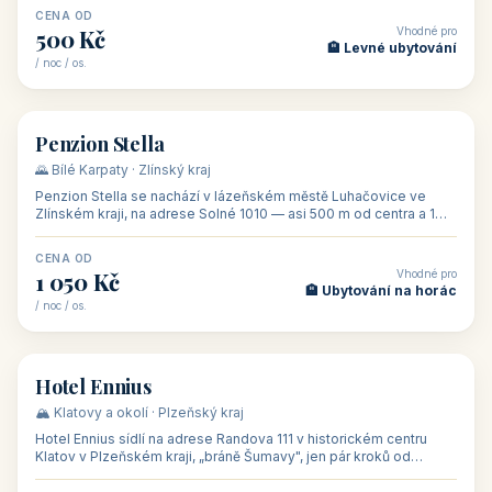
CENA OD
Vhodné pro
500 Kč
🏨 Levné ubytování
/ noc / os.
👥 44
🏡 penzion
Penzion Stella
🌄 Bílé Karpaty · Zlínský kraj
Penzion Stella se nachází v lázeňském městě Luhačovice ve
Zlínském kraji, na adrese Solné 1010 — asi 500 m od centra a 1
km od lázeňské kolo
CENA OD
Vhodné pro
1 050 Kč
🏨 Ubytování na horác
/ noc / os.
👥 50
🏨 hotel
Hotel Ennius
🏔️ Klatovy a okolí · Plzeňský kraj
Hotel Ennius sídlí na adrese Randova 111 v historickém centru
Klatov v Plzeňském kraji, „bráně Šumavy", jen pár kroků od
hlavního náměs