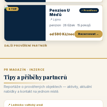
★ TOP
Penzion U
✓ Prověřeno
Méďů
📍 Lipno
penzion · 26 lůžek · 15 pokojů
od 590 Kč/noc
Rezervovat →
DALŠÍ PROVĚŘENÍ PARTNEŘI
Penzion U Zámku
Pension Faber
Penzion a vinařství Dobrovolný
Penzion a restaurace Maštal
Krčma Šatlava
Hotel Rozvoj
Penzion Zvoneček
Penzion Selský dvůr
Penzion Thallerův dům
Hotel Lípa
★
od 500 Kč
★
od 845 Kč
★
od 300 Kč
★
od 360 Kč
★
🍽️
★
od 400 Kč
★
od 550 Kč
★
od 530 Kč
★
od 1 190 Kč
★
od 450 Kč
PR MAGAZÍN · INZERCE
Tipy a příběhy partnerů
Reportáže o prověřených objektech — aktivity, aktuální
nabídky a kontakt na jednom místě.
📍 Lednicko-valtický areál
📰 PR článek