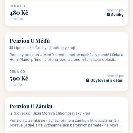
CENA OD
Vhodné pro
480 Kč
🏨 Svatby
/ noc / os.
👥 26
🏡 penzion
Penzion U Méďů
🏰 Lipno · Jižní Čechy (Jihočeský kraj)
Rodinný penzion U Méďů s restaurací se nachází v osadě Hůrka u
Horní Plané, přímo na břehu jezera Lipno, v turistické oblasti
Šumava. Pokoje
CENA OD
Vhodné pro
590 Kč
🏨 Ubytování s dětmi
/ noc / os.
👥 28
🏡 penzion
Penzion U Zámku
🍷 Slovácko · Jižní Morava (Jihomoravský kraj)
Penzion U Zámku se nachází přímo u zámku v Miloticích na jižní
Moravě, jedné z nejvýznamnějších barokních památek na Moravě,
v budově bývalé