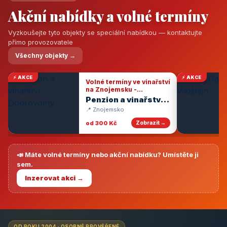
Akční nabídky a volné termíny
Vyzkoušejte tyto objekty se speciální nabídkou — kontaktujte
přímo provozovatele
Všechny objekty →
⚡ AKCE
⚡ AKCE
Volné termíny ve vinařství
na Znojemsku -
degustace vín
Penzion a vinařství
Dobrovolný
📍 Znojemsko
od 300 Kč
Zobrazit →
📣 Máte volné termíny nebo akční nabídku? Umístěte ji
sem.
Inzerovat akci →
OD ROKU 2004 · OSOBNĚ PROVĚŘENÉ