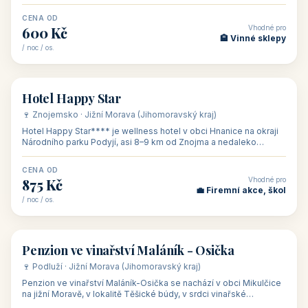
asi 8 km od dáln
CENA OD
Vhodné pro
600 Kč
🏨 Vinné sklepy
/ noc / os.
👥 54
🏨 hotel
Hotel Happy Star
🍷 Znojemsko · Jižní Morava (Jihomoravský kraj)
Hotel Happy Star**** je wellness hotel v obci Hnanice na okraji
Národního parku Podyjí, asi 8–9 km od Znojma a nedaleko
rakouských hranic, v
CENA OD
Vhodné pro
875 Kč
💼 Firemní akce, škol
/ noc / os.
👥 15
🏡 penzion
Penzion ve vinařství Maláník - Osička
🍷 Podluží · Jižní Morava (Jihomoravský kraj)
Penzion ve vinařství Maláník-Osička se nachází v obci Mikulčice
na jižní Moravě, v lokalitě Těšické búdy, v srdci vinařské
podoblasti Slovác