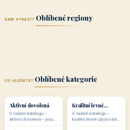
Jižní Morava
Jižní Čechy
(Jihomoravský
(Jihočeský
Střední Čechy
Oblíbené regiony
kraj)
Karlovarský
kraj)
KAM VYRAZIT
Zlínský kraj
Žilinský
(Středočeský
11 objektů
kraj
9 objektů
Liberecký kraj
6 objektů
Plzeňský kraj
4 objekty
kraj)
3 objekty
3 objekty
3 objekty
3 objekty
Oblíbené kategorie
CO HLEDÁTE?
🥾
💰
🥾
💰
36 objektů
34 objektů
Aktivní dovolená
Kvalitní levné
ubytování
V našem katalogu –
V našem katalogu –
aktivní dovolená – jsou
kvalitní levné ubytování –
pro Vás připraveny
jsou pro Vás připraveny