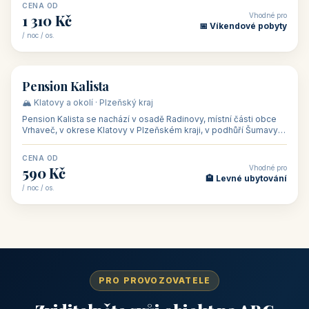
CENA OD
Vhodné pro
1 310 Kč
📅 Víkendové pobyty
/ noc / os.
👥 40
🏡 penzion
Pension Kalista
🏔️ Klatovy a okolí · Plzeňský kraj
Pension Kalista se nachází v osadě Radinovy, místní části obce
Vrhaveč, v okrese Klatovy v Plzeňském kraji, v podhůří Šumavy
— do města Klat
CENA OD
Vhodné pro
590 Kč
🏨 Levné ubytování
/ noc / os.
PRO PROVOZOVATELE