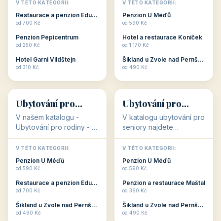
objekty, které s aktivní
objekty, které nabízí
V TÉTO KATEGORII:
V TÉTO KATEGORII:
dovolenou přímo
cenově dostupné
Restaurace a penzion Eduard
Penzion U Méďů
souvisejí. Aktivní
ubytování v ČR. Budete
od 700 Kč
od 590 Kč
dovolená nebo aktivní
překvapeni, že i v nižší
Penzion Pepicentrum
Hotel a restaurace Koníček
odpočinek jso...
c...
od 250 Kč
od 1 170 Kč
Hotel Garni Vildštejn
Šikland u Zvole nad Pernštejnem
👨‍👩‍👧‍👦
🧓
od 310 Kč
od 490 Kč
👨‍👩‍👧‍👦
🧓
34 objektů
33 objektů
Ubytování pro
Ubytování pro
rodiny
seniory
V našem katalogu -
V katalogu ubytování pro
Ubytování pro rodiny -
seniory najdete
jsou pro Vás připraveny
penziony a hotely, které
objekty, které svojí
jsou přizpůsobeny pro
V TÉTO KATEGORII:
V TÉTO KATEGORII:
polohou či vybaveností,
ubytování klientů vyššího
Penzion U Méďů
Penzion U Méďů
nabízí klidné ubytování
věku. Některé z nich
od 590 Kč
od 590 Kč
pro rodiny. Penziony,...
nabízí speciální balíč...
Restaurace a penzion Eduard
Penzion a restaurace Maštal
od 700 Kč
od 360 Kč
Šikland u Zvole nad Pernštejnem
Šikland u Zvole nad Pernštejnem
💕
🚴
od 490 Kč
od 490 Kč