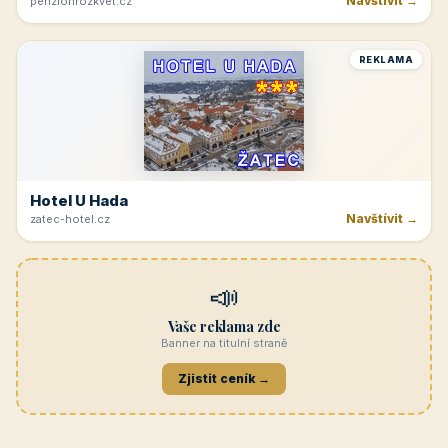
Navštívit →
penzionrozkvet.cz
REKLAMA
Hotel U Hada
Navštívit →
zatec-hotel.cz
📣
Vaše reklama zde
Banner na titulní straně
Zjistit ceník →