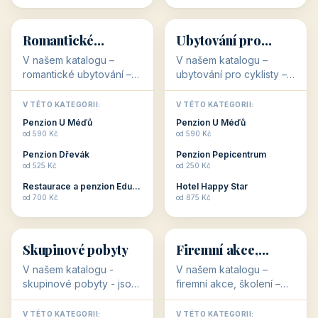
💕
🚴
32 objektů
32 objektů
Romantické
Ubytování pro
ubytování
cyklisty
V našem katalogu –
V našem katalogu –
romantické ubytování –
ubytování pro cyklisty –
jsou pro Vás připraveny
jsou pro Vás připraveny
objekty, které svojí
objekty, které jsou na
V TÉTO KATEGORII:
V TÉTO KATEGORII:
stavbou, polohou anebo
milovníky cykloturistiky
Penzion U Méďů
Penzion U Méďů
zaměřením nabízí
připraveny. Většinou mají
od 590 Kč
od 590 Kč
romantické pobyty.
přímo kolárny a...
Penzion Dřevák
Penzion Pepicentrum
Romantické ...
od 525 Kč
od 250 Kč
Restaurace a penzion Eduard
Hotel Happy Star
👥
💼
od 700 Kč
od 875 Kč
👥
💼
32 objektů
31 objektů
Skupinové pobyty
Firemní akce,
školení
V našem katalogu -
V našem katalogu –
skupinové pobyty - jsou
firemní akce, školení –
pro Vás připraveny
jsou pro Vás připraveny
objekty, které nabízí
objekty, které mají
V TÉTO KATEGORII:
V TÉTO KATEGORII: