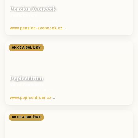
Penzion Zvoneček
Jetřichovice
ubytování České Švýcarsko
www.penzion-zvonecek.cz →
AKCE A BALÍČKY
Pepicentrum
Velké Karlovice
Ubytování v Beskydech
www.pepicentrum.cz →
AKCE A BALÍČKY