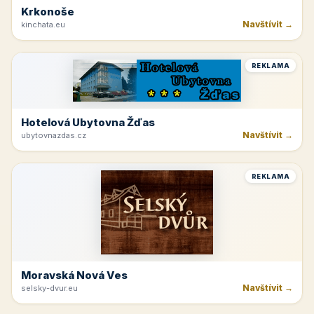
Krkonoše
Navštívit →
kinchata.eu
REKLAMA
Hotelová Ubytovna Žďas
Navštívit →
ubytovnazdas.cz
REKLAMA
Moravská Nová Ves
Navštívit →
selsky-dvur.eu