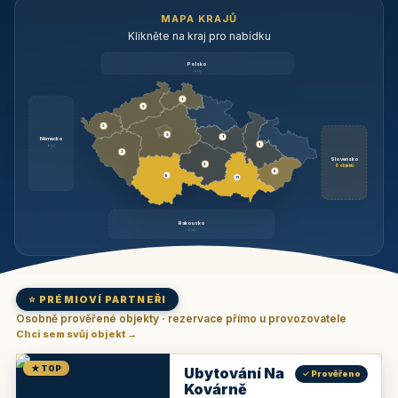
MAPA KRAJŮ
Klikněte na kraj pro nabídku
Polsko
brzy
3
3
3
3
1
Německo
1
brzy
3
Slovensko
2
6 objektů
6
9
11
Rakousko
brzy
⭐ PRÉMIOVÍ PARTNEŘI
Osobně prověřené objekty · rezervace přímo u provozovatele
Chci sem svůj objekt →
★ TOP
Ubytování Na
✓ Prověřeno
Kovárně