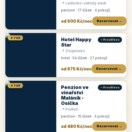
📍 Lednicko-valtický areál
penzion · 17 lůžek · 4 pokojů
od 600 Kč/noc
Rezervovat →
★ TOP
Hotel Happy
✓ Prověřeno
Star
📍 Znojemsko
hotel · 54 lůžek · 27 pokojů
od 875 Kč/noc
Rezervovat →
★ TOP
Penzion ve
✓ Prověřeno
vinařství
Maláník -
Osička
📍 Podluží
penzion · 15 lůžek · 4 pokojů
od 480 Kč/noc
Rezervovat →