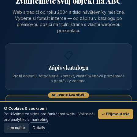
Zviditelněte svůj objekt na ABC
Web s tradicí od roku 2004 a tisíci návštěvníky měsíčně.
Vyberte si formát inzerce — od zápisu v katalogu po
prémiovou pozici na titulní straně s vlastní webovou
prezentací.
📋
Zápis v katalogu
Profil objektu, fotogalerie, kontakt, vlastní webová prezentace
a poptávky zdarma.
NEJPRODÁVANĚJŠÍ
⭐
🍪 Cookies & soukromí
Používáme cookies pro funkčnost webu. Volitelně i
✓ Přijmout vše
💬
Prémiový partner
pro analytiku a marketing.
Jen nutné
TOP pozice na titulce, přednost ve výpisech, zlatý odznak a
Detaily
🖥️ Desktop verze
Design
banner.