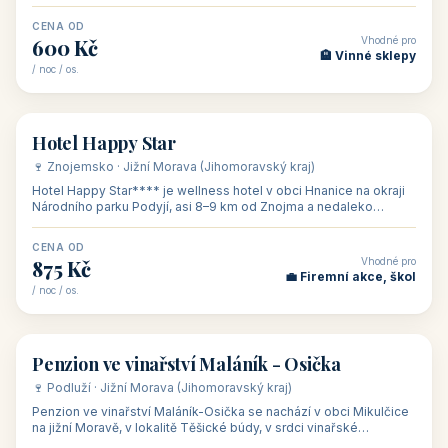
asi 8 km od dáln
CENA OD
Vhodné pro
600 Kč
🏨 Vinné sklepy
/ noc / os.
👥 54
🏨 hotel
Hotel Happy Star
🍷 Znojemsko · Jižní Morava (Jihomoravský kraj)
Hotel Happy Star**** je wellness hotel v obci Hnanice na okraji
Národního parku Podyjí, asi 8–9 km od Znojma a nedaleko
rakouských hranic, v
CENA OD
Vhodné pro
875 Kč
💼 Firemní akce, škol
/ noc / os.
👥 15
🏡 penzion
Penzion ve vinařství Maláník - Osička
🍷 Podluží · Jižní Morava (Jihomoravský kraj)
Penzion ve vinařství Maláník-Osička se nachází v obci Mikulčice
na jižní Moravě, v lokalitě Těšické búdy, v srdci vinařské
podoblasti Slovác