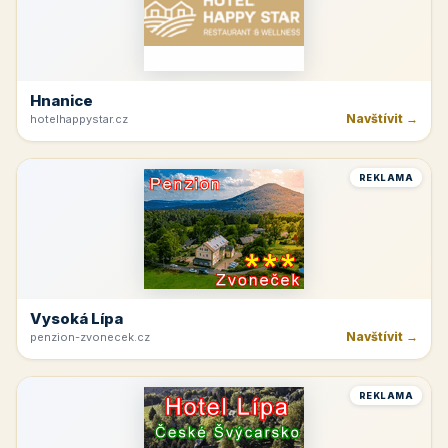
Hnanice
Navštívit →
hotelhappystar.cz
REKLAMA
Vysoká Lípa
Navštívit →
penzion-zvonecek.cz
REKLAMA