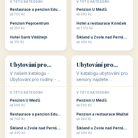
objekty, které s aktivní
objekty, které nabízí
V TÉTO KATEGORII:
V TÉTO KATEGORII:
dovolenou přímo
cenově dostupné
Restaurace a penzion Eduard
Penzion U Méďů
souvisejí. Aktivní
ubytování v ČR. Budete
od 700 Kč
od 590 Kč
dovolená nebo aktivní
překvapeni, že i v nižší
Penzion Pepicentrum
Hotel a restaurace Koníček
odpočinek jso...
c...
od 250 Kč
od 1 170 Kč
Hotel Garni Vildštejn
Šikland u Zvole nad Pernštejnem
👨‍👩‍👧‍👦
🧓
od 310 Kč
od 490 Kč
👨‍👩‍👧‍👦
🧓
34 objektů
33 objektů
Ubytování pro
Ubytování pro
rodiny
seniory
V našem katalogu -
V katalogu ubytování pro
Ubytování pro rodiny -
seniory najdete
jsou pro Vás připraveny
penziony a hotely, které
objekty, které svojí
jsou přizpůsobeny pro
V TÉTO KATEGORII:
V TÉTO KATEGORII:
polohou či vybaveností,
ubytování klientů vyššího
Penzion U Méďů
Penzion U Méďů
nabízí klidné ubytování
věku. Některé z nich
od 590 Kč
od 590 Kč
pro rodiny. Penziony,...
nabízí speciální balíč...
Restaurace a penzion Eduard
Penzion a restaurace Maštal
od 700 Kč
od 360 Kč
Šikland u Zvole nad Pernštejnem
Šikland u Zvole nad Pernštejnem
💕
🚴
od 490 Kč
od 490 Kč