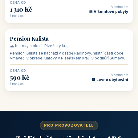
CENA OD
Vhodné pro
1 310 Kč
📅 Víkendové pobyty
/ noc / os.
👥 40
🏡 penzion
Pension Kalista
🏔️ Klatovy a okolí · Plzeňský kraj
Pension Kalista se nachází v osadě Radinovy, místní části obce
Vrhaveč, v okrese Klatovy v Plzeňském kraji, v podhůří Šumavy
— do města Klat
CENA OD
Vhodné pro
590 Kč
🏨 Levné ubytování
/ noc / os.
PRO PROVOZOVATELE