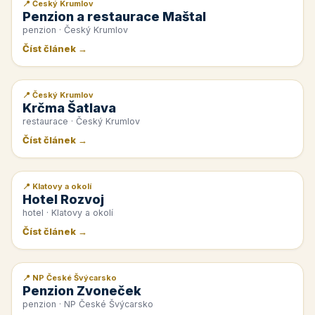
📍 Český Krumlov
📰 PR článek
Penzion a restaurace Maštal
penzion · Český Krumlov
Číst článek →
📍 Český Krumlov
📰 PR článek
Krčma Šatlava
restaurace · Český Krumlov
Číst článek →
📍 Klatovy a okolí
📰 PR článek
Hotel Rozvoj
hotel · Klatovy a okolí
Číst článek →
📍 NP České Švýcarsko
📰 PR článek
Penzion Zvoneček
penzion · NP České Švýcarsko