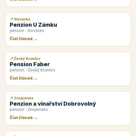
📍 Slovácko
📰 PR článek
Penzion U Zámku
penzion · Slovácko
Číst článek →
📍 Český Krumlov
📰 PR článek
Pension Faber
penzion · Český Krumlov
Číst článek →
📍 Znojemsko
📰 PR článek
Penzion a vinařství Dobrovolný
penzion · Znojemsko
Číst článek →