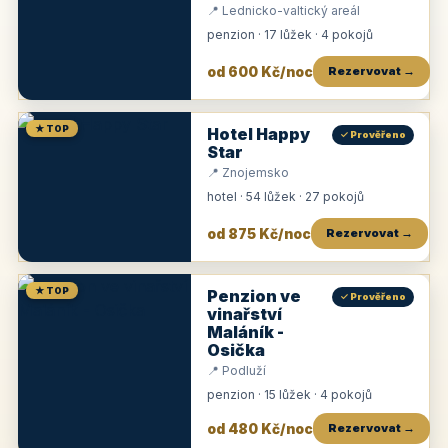
📍 Lednicko-valtický areál
penzion · 17 lůžek · 4 pokojů
od 600 Kč/noc
Rezervovat →
★ TOP
Hotel Happy
✓ Prověřeno
Star
📍 Znojemsko
hotel · 54 lůžek · 27 pokojů
od 875 Kč/noc
Rezervovat →
★ TOP
Penzion ve
✓ Prověřeno
vinařství
Maláník -
Osička
📍 Podluží
penzion · 15 lůžek · 4 pokojů
od 480 Kč/noc
Rezervovat →