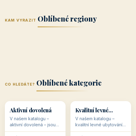
Jižní Morava
Jižní Čechy
(Jihomoravský
(Jihočeský
Střední Čechy
Oblíbené regiony
kraj)
Karlovarský
kraj)
KAM VYRAZIT
Zlínský kraj
Žilinský
(Středočeský
11 objektů
kraj
9 objektů
Liberecký kraj
6 objektů
Plzeňský kraj
4 objekty
kraj)
3 objekty
3 objekty
3 objekty
3 objekty
Oblíbené kategorie
CO HLEDÁTE?
🥾
💰
🥾
💰
36 objektů
34 objektů
Aktivní dovolená
Kvalitní levné
ubytování
V našem katalogu –
V našem katalogu –
aktivní dovolená – jsou
kvalitní levné ubytování –
pro Vás připraveny
jsou pro Vás připraveny