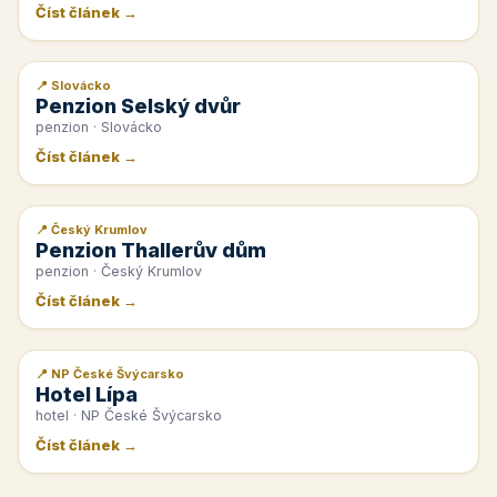
Číst článek →
📍 Slovácko
📰 PR článek
Penzion Selský dvůr
penzion · Slovácko
Číst článek →
📍 Český Krumlov
📰 PR článek
Penzion Thallerův dům
penzion · Český Krumlov
Číst článek →
📍 NP České Švýcarsko
📰 PR článek
Hotel Lípa
hotel · NP České Švýcarsko
Číst článek →