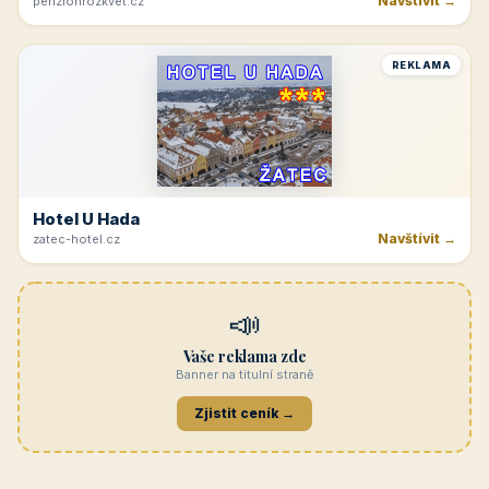
Navštívit →
penzionrozkvet.cz
REKLAMA
Hotel U Hada
Navštívit →
zatec-hotel.cz
📣
Vaše reklama zde
Banner na titulní straně
Zjistit ceník →