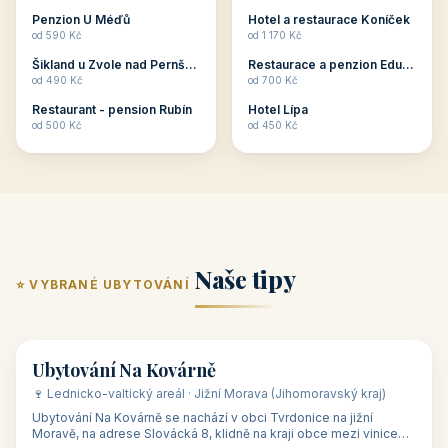
ubytování skupin v
zkušenosti pořádat i
Penzion U Méďů
Hotel a restaurace Koníček
penzionech, hotelích a
menší firemní akce a
od 590 Kč
od 1 170 Kč
apartmánech v ČR.
firemní školení, ale také
Šikland u Zvole nad Pernštejnem
Restaurace a penzion Eduard
Budete překva...
ob...
od 490 Kč
od 700 Kč
Restaurant - pension Rubín
Hotel Lípa
od 500 Kč
od 450 Kč
Naše tipy
⭐ VYBRANÉ UBYTOVÁNÍ
👥 17
🏡 penzion
Ubytování Na Kovárně
🍷 Lednicko-valtický areál · Jižní Morava (Jihomoravský kraj)
Ubytování Na Kovárně se nachází v obci Tvrdonice na jižní
Moravě, na adrese Slovácká 8, klidně na kraji obce mezi vinicemi,