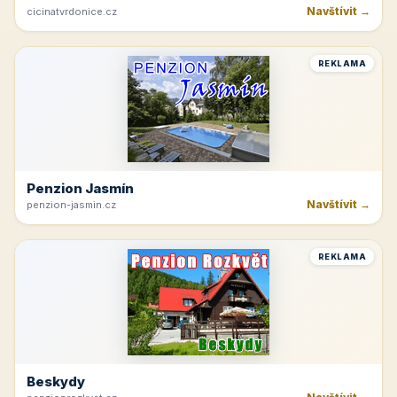
Navštívit →
cicinatvrdonice.cz
REKLAMA
Penzion Jasmín
Navštívit →
penzion-jasmin.cz
REKLAMA
Beskydy