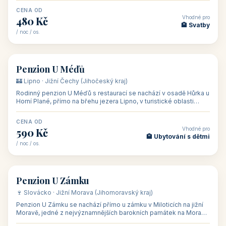
CENA OD
Vhodné pro
480 Kč
🏨 Svatby
/ noc / os.
👥 26
🏡 penzion
Penzion U Méďů
🏰 Lipno · Jižní Čechy (Jihočeský kraj)
Rodinný penzion U Méďů s restaurací se nachází v osadě Hůrka u
Horní Plané, přímo na břehu jezera Lipno, v turistické oblasti
Šumava. Pokoje
CENA OD
Vhodné pro
590 Kč
🏨 Ubytování s dětmi
/ noc / os.
👥 28
🏡 penzion
Penzion U Zámku
🍷 Slovácko · Jižní Morava (Jihomoravský kraj)
Penzion U Zámku se nachází přímo u zámku v Miloticích na jižní
Moravě, jedné z nejvýznamnějších barokních památek na Moravě,
v budově bývalé