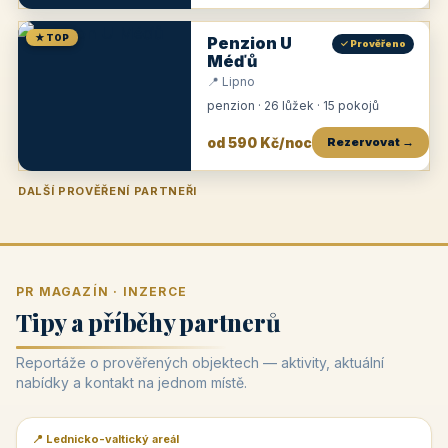
★ TOP
Penzion U
✓ Prověřeno
Méďů
📍 Lipno
penzion · 26 lůžek · 15 pokojů
od 590 Kč/noc
Rezervovat →
DALŠÍ PROVĚŘENÍ PARTNEŘI
Penzion U Zámku
Pension Faber
Penzion a vinařství Dobrovolný
Penzion a restaurace Maštal
Krčma Šatlava
Hotel Rozvoj
Penzion Zvoneček
Penzion Selský dvůr
Penzion Thallerův dům
Hotel Lípa
★
od 500 Kč
★
od 845 Kč
★
od 300 Kč
★
od 360 Kč
★
🍽️
★
od 400 Kč
★
od 550 Kč
★
od 530 Kč
★
od 1 190 Kč
★
od 450 Kč
PR MAGAZÍN · INZERCE
Tipy a příběhy partnerů
Reportáže o prověřených objektech — aktivity, aktuální
nabídky a kontakt na jednom místě.
📍 Lednicko-valtický areál
📰 PR článek