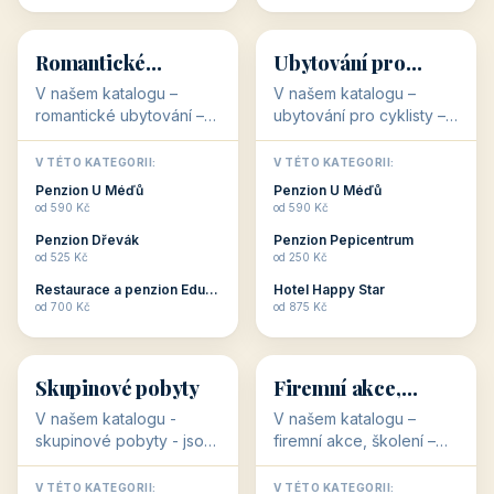
💕
🚴
32 objektů
32 objektů
Romantické
Ubytování pro
ubytování
cyklisty
V našem katalogu –
V našem katalogu –
romantické ubytování –
ubytování pro cyklisty –
jsou pro Vás připraveny
jsou pro Vás připraveny
objekty, které svojí
objekty, které jsou na
V TÉTO KATEGORII:
V TÉTO KATEGORII:
stavbou, polohou anebo
milovníky cykloturistiky
Penzion U Méďů
Penzion U Méďů
zaměřením nabízí
připraveny. Většinou mají
od 590 Kč
od 590 Kč
romantické pobyty.
přímo kolárny a...
Penzion Dřevák
Penzion Pepicentrum
Romantické ...
od 525 Kč
od 250 Kč
Restaurace a penzion Eduard
Hotel Happy Star
👥
💼
od 700 Kč
od 875 Kč
👥
💼
32 objektů
31 objektů
Skupinové pobyty
Firemní akce,
školení
V našem katalogu -
V našem katalogu –
skupinové pobyty - jsou
firemní akce, školení –
pro Vás připraveny
jsou pro Vás připraveny
objekty, které nabízí
objekty, které mají
V TÉTO KATEGORII:
V TÉTO KATEGORII: