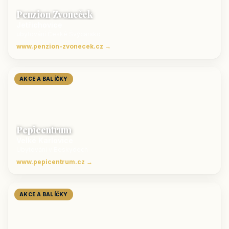
Penzion Zvoneček
Jetřichovice
ubytování České Švýcarsko
www.penzion-zvonecek.cz →
AKCE A BALÍČKY
Pepicentrum
Velké Karlovice
Ubytování v Beskydech
www.pepicentrum.cz →
AKCE A BALÍČKY