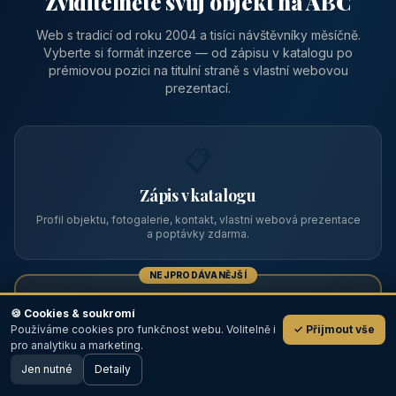
Zviditelněte svůj objekt na ABC
Web s tradicí od roku 2004 a tisíci návštěvníky měsíčně.
Vyberte si formát inzerce — od zápisu v katalogu po
prémiovou pozici na titulní straně s vlastní webovou
prezentací.
📋
Zápis v katalogu
Profil objektu, fotogalerie, kontakt, vlastní webová prezentace
a poptávky zdarma.
NEJPRODÁVANĚJŠÍ
⭐
🍪 Cookies & soukromí
Používáme cookies pro funkčnost webu. Volitelně i
✓ Přijmout vše
💬
Prémiový partner
pro analytiku a marketing.
Jen nutné
TOP pozice na titulce, přednost ve výpisech, zlatý odznak a
Detaily
🖥️ Desktop verze
Design
banner.