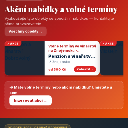
Akční nabídky a volné termíny
Vyzkoušejte tyto objekty se speciální nabídkou — kontaktujte
přímo provozovatele
Všechny objekty →
⚡ AKCE
⚡ AKCE
Volné termíny ve vinařství
na Znojemsku -
degustace vín
Penzion a vinařství
Dobrovolný
📍 Znojemsko
od 300 Kč
Zobrazit →
📣 Máte volné termíny nebo akční nabídku? Umístěte ji
sem.
Inzerovat akci →
OD ROKU 2004 · OSOBNĚ PROVĚŘENÉ