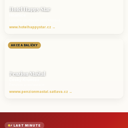
Hotel Happy Star
Hnanice
Luxusní ubytování jižní Morava
www.hotelhappystar.cz →
AKCE A BALÍČKY
Penzion Maštal
Český Krumlov
Penzion a restaurace
wwww.penzionmastal.satlava.cz →
⚡ LAST MINUTE