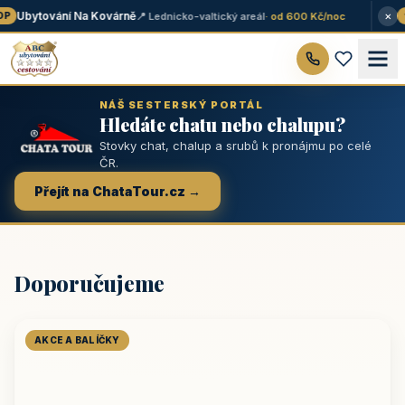
×
Ubytování Na Kovárně
📍 Lednicko-valtický areál
· od 600 Kč/noc
P
★
NÁŠ SESTERSKÝ PORTÁL
Hledáte chatu nebo chalupu?
Stovky chat, chalup a srubů k pronájmu po celé
ČR.
Přejít na ChataTour.cz →
Doporučujeme
AKCE A BALÍČKY