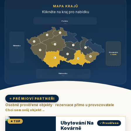
MAPA KRAJŮ
Klikněte na kraj pro nabídku
Polsko
brzy
3
3
3
3
1
Německo
1
brzy
3
Slovensko
2
6 objektů
6
9
11
Rakousko
brzy
⭐ PRÉMIOVÍ PARTNEŘI
Osobně prověřené objekty · rezervace přímo u provozovatele
Chci sem svůj objekt →
★ TOP
Ubytování Na
✓ Prověřeno
Kovárně