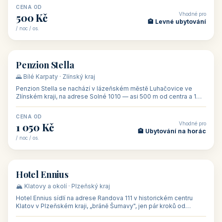
CENA OD
Vhodné pro
500 Kč
🏨 Levné ubytování
/ noc / os.
👥 44
🏡 penzion
Penzion Stella
🌄 Bílé Karpaty · Zlínský kraj
Penzion Stella se nachází v lázeňském městě Luhačovice ve
Zlínském kraji, na adrese Solné 1010 — asi 500 m od centra a 1
km od lázeňské kolo
CENA OD
Vhodné pro
1 050 Kč
🏨 Ubytování na horác
/ noc / os.
👥 50
🏨 hotel
Hotel Ennius
🏔️ Klatovy a okolí · Plzeňský kraj
Hotel Ennius sídlí na adrese Randova 111 v historickém centru
Klatov v Plzeňském kraji, „bráně Šumavy", jen pár kroků od
hlavního náměs