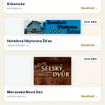
Krkonoše
Navštívit →
kinchata.eu
REKLAMA
Hotelová Ubytovna Žďas
Navštívit →
ubytovnazdas.cz
REKLAMA
Moravská Nová Ves
Navštívit →
selsky-dvur.eu