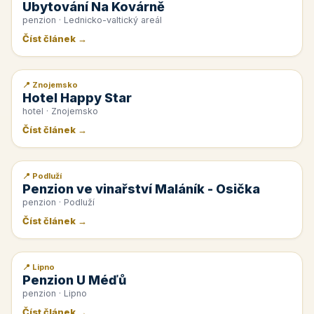
Ubytování Na Kovárně
penzion · Lednicko-valtický areál
Číst článek →
📍 Znojemsko
📰 PR článek
Hotel Happy Star
hotel · Znojemsko
Číst článek →
📍 Podluží
📰 PR článek
Penzion ve vinařství Maláník - Osička
penzion · Podluží
Číst článek →
📍 Lipno
📰 PR článek
Penzion U Méďů
penzion · Lipno
Číst článek →