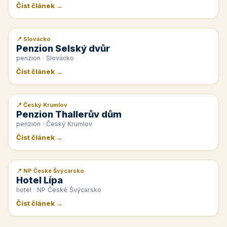
Číst článek →
📍 Slovácko
📰 PR článek
Penzion Selský dvůr
penzion · Slovácko
Číst článek →
📍 Český Krumlov
📰 PR článek
Penzion Thallerův dům
penzion · Český Krumlov
Číst článek →
📍 NP České Švýcarsko
📰 PR článek
Hotel Lípa
hotel · NP České Švýcarsko
Číst článek →