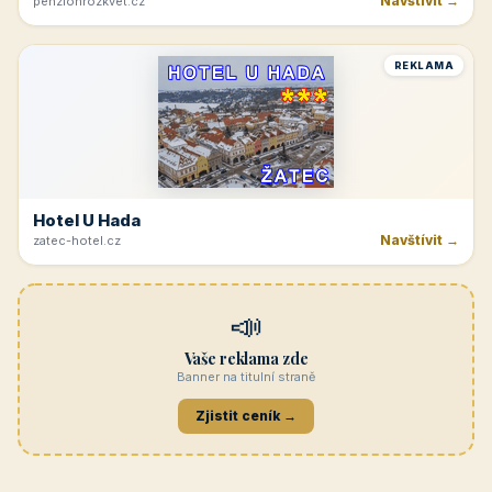
Navštívit →
penzionrozkvet.cz
REKLAMA
Hotel U Hada
Navštívit →
zatec-hotel.cz
📣
Vaše reklama zde
Banner na titulní straně
Zjistit ceník →