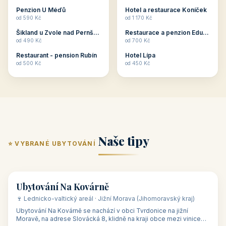
ubytování skupin v
zkušenosti pořádat i
Penzion U Méďů
Hotel a restaurace Koníček
penzionech, hotelích a
menší firemní akce a
od 590 Kč
od 1 170 Kč
apartmánech v ČR.
firemní školení, ale také
Šikland u Zvole nad Pernštejnem
Restaurace a penzion Eduard
Budete překva...
ob...
od 490 Kč
od 700 Kč
Restaurant - pension Rubín
Hotel Lípa
od 500 Kč
od 450 Kč
Naše tipy
⭐ VYBRANÉ UBYTOVÁNÍ
👥 17
🏡 penzion
Ubytování Na Kovárně
🍷 Lednicko-valtický areál · Jižní Morava (Jihomoravský kraj)
Ubytování Na Kovárně se nachází v obci Tvrdonice na jižní
Moravě, na adrese Slovácká 8, klidně na kraji obce mezi vinicemi,