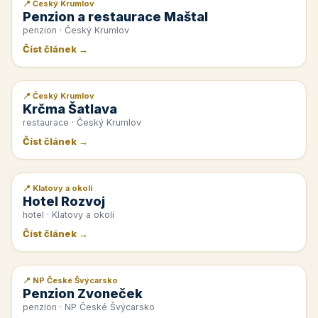
📍 Český Krumlov
📰 PR článek
Penzion a restaurace Maštal
penzion · Český Krumlov
Číst článek →
📍 Český Krumlov
📰 PR článek
Krčma Šatlava
restaurace · Český Krumlov
Číst článek →
📍 Klatovy a okolí
📰 PR článek
Hotel Rozvoj
hotel · Klatovy a okolí
Číst článek →
📍 NP České Švýcarsko
📰 PR článek
Penzion Zvoneček
penzion · NP České Švýcarsko