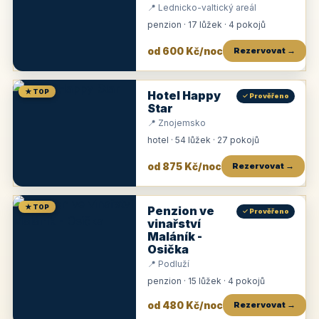
📍 Lednicko-valtický areál
penzion · 17 lůžek · 4 pokojů
od 600 Kč/noc
Rezervovat →
★ TOP
Hotel Happy
✓ Prověřeno
Star
📍 Znojemsko
hotel · 54 lůžek · 27 pokojů
od 875 Kč/noc
Rezervovat →
★ TOP
Penzion ve
✓ Prověřeno
vinařství
Maláník -
Osička
📍 Podluží
penzion · 15 lůžek · 4 pokojů
od 480 Kč/noc
Rezervovat →