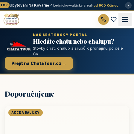
×
Ubytování Na Kovárně
📍 Lednicko-valtický areál
· od 600 Kč/noc
TOP
NÁŠ SESTERSKÝ PORTÁL
Hledáte chatu nebo chalupu?
Stovky chat, chalup a srubů k pronájmu po celé
ČR.
Přejít na ChataTour.cz →
Doporučujeme
AKCE A BALÍČKY