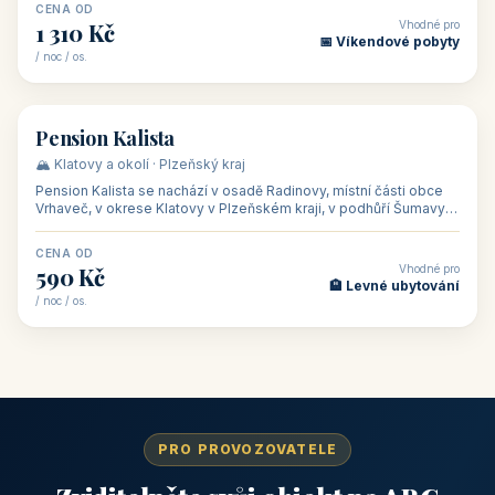
CENA OD
Vhodné pro
1 310 Kč
📅 Víkendové pobyty
/ noc / os.
👥 40
🏡 penzion
Pension Kalista
🏔️ Klatovy a okolí · Plzeňský kraj
Pension Kalista se nachází v osadě Radinovy, místní části obce
Vrhaveč, v okrese Klatovy v Plzeňském kraji, v podhůří Šumavy
— do města Klat
CENA OD
Vhodné pro
590 Kč
🏨 Levné ubytování
/ noc / os.
PRO PROVOZOVATELE