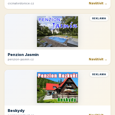
Navštívit →
cicinatvrdonice.cz
REKLAMA
Penzion Jasmín
Navštívit →
penzion-jasmin.cz
REKLAMA
Beskydy