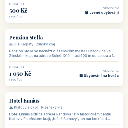
CENA OD
Vhodné pro
500 Kč
🏨 Levné ubytování
/ noc / os.
👥 44
🏡 penzion
Penzion Stella
🌄 Bílé Karpaty · Zlínský kraj
Penzion Stella se nachází v lázeňském městě Luhačovice ve
Zlínském kraji, na adrese Solné 1010 — asi 500 m od centra a 1
km od lázeňské kolo
CENA OD
Vhodné pro
1 050 Kč
🏨 Ubytování na horác
/ noc / os.
👥 50
🏨 hotel
Hotel Ennius
🏔️ Klatovy a okolí · Plzeňský kraj
Hotel Ennius sídlí na adrese Randova 111 v historickém centru
Klatov v Plzeňském kraji, „bráně Šumavy", jen pár kroků od
hlavního náměs