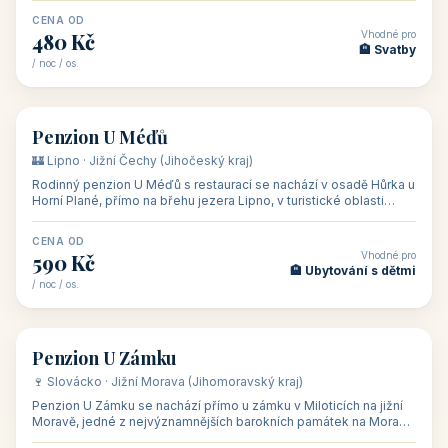
CENA OD
Vhodné pro
480 Kč
🏨 Svatby
/ noc / os.
👥 26
🏡 penzion
Penzion U Méďů
🏰 Lipno · Jižní Čechy (Jihočeský kraj)
Rodinný penzion U Méďů s restaurací se nachází v osadě Hůrka u
Horní Plané, přímo na břehu jezera Lipno, v turistické oblasti
Šumava. Pokoje
CENA OD
Vhodné pro
590 Kč
🏨 Ubytování s dětmi
/ noc / os.
👥 28
🏡 penzion
Penzion U Zámku
🍷 Slovácko · Jižní Morava (Jihomoravský kraj)
Penzion U Zámku se nachází přímo u zámku v Miloticích na jižní
Moravě, jedné z nejvýznamnějších barokních památek na Moravě,
v budově bývalé