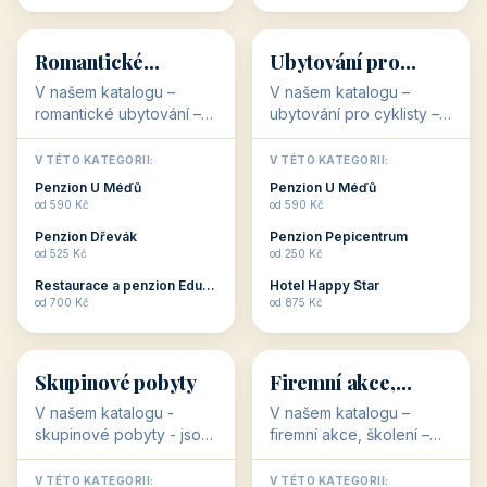
💕
🚴
32 objektů
32 objektů
Romantické
Ubytování pro
ubytování
cyklisty
V našem katalogu –
V našem katalogu –
romantické ubytování –
ubytování pro cyklisty –
jsou pro Vás připraveny
jsou pro Vás připraveny
objekty, které svojí
objekty, které jsou na
V TÉTO KATEGORII:
V TÉTO KATEGORII:
stavbou, polohou anebo
milovníky cykloturistiky
Penzion U Méďů
Penzion U Méďů
zaměřením nabízí
připraveny. Většinou mají
od 590 Kč
od 590 Kč
romantické pobyty.
přímo kolárny a...
Penzion Dřevák
Penzion Pepicentrum
Romantické ...
od 525 Kč
od 250 Kč
Restaurace a penzion Eduard
Hotel Happy Star
👥
💼
od 700 Kč
od 875 Kč
👥
💼
32 objektů
31 objektů
Skupinové pobyty
Firemní akce,
školení
V našem katalogu -
V našem katalogu –
skupinové pobyty - jsou
firemní akce, školení –
pro Vás připraveny
jsou pro Vás připraveny
objekty, které nabízí
objekty, které mají
V TÉTO KATEGORII:
V TÉTO KATEGORII: