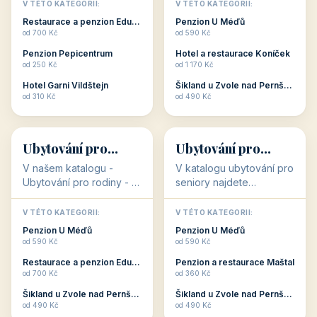
objekty, které s aktivní
objekty, které nabízí
V TÉTO KATEGORII:
V TÉTO KATEGORII:
dovolenou přímo
cenově dostupné
Restaurace a penzion Eduard
Penzion U Méďů
souvisejí. Aktivní
ubytování v ČR. Budete
od 700 Kč
od 590 Kč
dovolená nebo aktivní
překvapeni, že i v nižší
Penzion Pepicentrum
Hotel a restaurace Koníček
odpočinek jso...
c...
od 250 Kč
od 1 170 Kč
Hotel Garni Vildštejn
Šikland u Zvole nad Pernštejnem
👨‍👩‍👧‍👦
🧓
od 310 Kč
od 490 Kč
👨‍👩‍👧‍👦
🧓
34 objektů
33 objektů
Ubytování pro
Ubytování pro
rodiny
seniory
V našem katalogu -
V katalogu ubytování pro
Ubytování pro rodiny -
seniory najdete
jsou pro Vás připraveny
penziony a hotely, které
objekty, které svojí
jsou přizpůsobeny pro
V TÉTO KATEGORII:
V TÉTO KATEGORII:
polohou či vybaveností,
ubytování klientů vyššího
Penzion U Méďů
Penzion U Méďů
nabízí klidné ubytování
věku. Některé z nich
od 590 Kč
od 590 Kč
pro rodiny. Penziony,...
nabízí speciální balíč...
Restaurace a penzion Eduard
Penzion a restaurace Maštal
od 700 Kč
od 360 Kč
Šikland u Zvole nad Pernštejnem
Šikland u Zvole nad Pernštejnem
💕
🚴
od 490 Kč
od 490 Kč