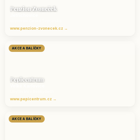
Penzion Zvoneček
Jetřichovice
ubytování České Švýcarsko
www.penzion-zvonecek.cz →
AKCE A BALÍČKY
Pepicentrum
Velké Karlovice
Ubytování v Beskydech
www.pepicentrum.cz →
AKCE A BALÍČKY