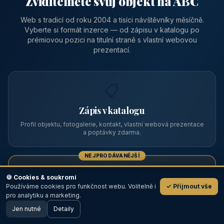
Zviditelněte svůj objekt na ABC
Web s tradicí od roku 2004 a tisíci návštěvníky měsíčně.
Vyberte si formát inzerce — od zápisu v katalogu po
prémiovou pozici na titulní straně s vlastní webovou
prezentací.
📋
Zápis v katalogu
Profil objektu, fotogalerie, kontakt, vlastní webová prezentace
a poptávky zdarma.
NEJPRODÁVANĚJŠÍ
⭐
🍪 Cookies & soukromí
Používáme cookies pro funkčnost webu. Volitelně i
✓ Přijmout vše
💬
Prémiový partner
pro analytiku a marketing.
Jen nutné
TOP pozice na titulce, přednost ve výpisech, zlatý odznak a
Detaily
🖥️ Desktop verze
Design
banner.