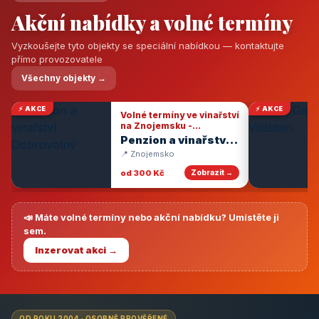
Akční nabídky a volné termíny
Vyzkoušejte tyto objekty se speciální nabídkou — kontaktujte
přímo provozovatele
Všechny objekty →
⚡ AKCE
⚡ AKCE
Volné termíny ve vinařství
na Znojemsku -
degustace vín
Penzion a vinařství
Dobrovolný
📍 Znojemsko
od 300 Kč
Zobrazit →
📣 Máte volné termíny nebo akční nabídku? Umístěte ji
sem.
Inzerovat akci →
OD ROKU 2004 · OSOBNĚ PROVĚŘENÉ