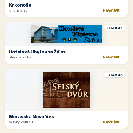
Krkonoše
Navštívit →
kinchata.eu
REKLAMA
Hotelová Ubytovna Žďas
Navštívit →
ubytovnazdas.cz
REKLAMA
Moravská Nová Ves
Navštívit →
selsky-dvur.eu