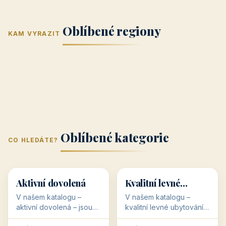
Jižní Morava
Jižní Čechy
(Jihomoravský
(Jihočeský
Střední Čechy
Oblíbené regiony
kraj)
Karlovarský
kraj)
KAM VYRAZIT
Zlínský kraj
Žilinský
(Středočeský
11 objektů
kraj
9 objektů
Liberecký kraj
6 objektů
Plzeňský kraj
4 objekty
kraj)
3 objekty
3 objekty
3 objekty
3 objekty
Oblíbené kategorie
CO HLEDÁTE?
🥾
💰
🥾
💰
36 objektů
34 objektů
Aktivní dovolená
Kvalitní levné
ubytování
V našem katalogu –
V našem katalogu –
aktivní dovolená – jsou
kvalitní levné ubytování –
pro Vás připraveny
jsou pro Vás připraveny