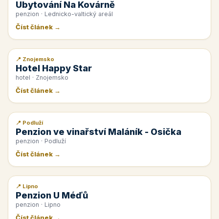
Ubytování Na Kovárně
penzion · Lednicko-valtický areál
Číst článek →
📍 Znojemsko
📰 PR článek
Hotel Happy Star
hotel · Znojemsko
Číst článek →
📍 Podluží
📰 PR článek
Penzion ve vinařství Maláník - Osička
penzion · Podluží
Číst článek →
📍 Lipno
📰 PR článek
Penzion U Méďů
penzion · Lipno
Číst článek →