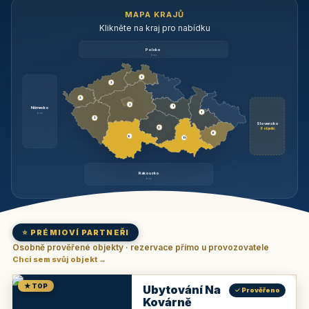
MAPA KRAJŮ
Klikněte na kraj pro nabídku
Polsko
brzy
3
3
3
3
1
Německo
1
brzy
3
Slovensko
2
6 objektů
6
9
11
Rakousko
brzy
⭐ PRÉMIOVÍ PARTNEŘI
Osobně prověřené objekty · rezervace přímo u provozovatele
Chci sem svůj objekt →
★ TOP
Ubytování Na
✓ Prověřeno
Kovárně