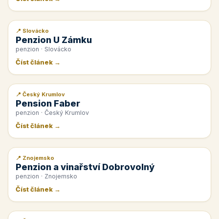
📍 Slovácko
📰 PR článek
Penzion U Zámku
penzion · Slovácko
Číst článek →
📍 Český Krumlov
📰 PR článek
Pension Faber
penzion · Český Krumlov
Číst článek →
📍 Znojemsko
📰 PR článek
Penzion a vinařství Dobrovolný
penzion · Znojemsko
Číst článek →