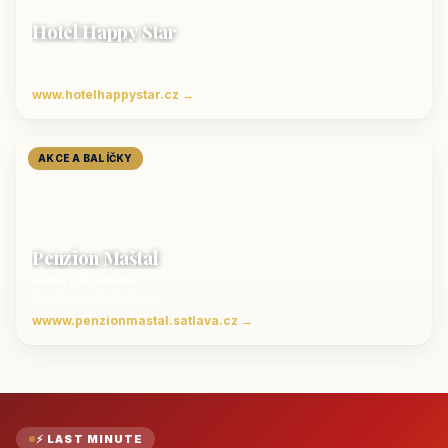
Hotel Happy Star
Hnanice
Luxusní ubytování jižní Morava
www.hotelhappystar.cz →
AKCE A BALÍČKY
Penzion Maštal
Český Krumlov
Penzion a restaurace
wwww.penzionmastal.satlava.cz →
⚡ LAST MINUTE