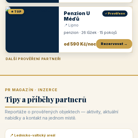
★ TOP
Penzion U
✓ Prověřeno
Méďů
📍 Lipno
penzion · 26 lůžek · 15 pokojů
od 590 Kč/noc
Rezervovat →
DALŠÍ PROVĚŘENÍ PARTNEŘI
Penzion U Zámku
Pension Faber
Penzion a vinařství Dobrovolný
Penzion a restaurace Maštal
Krčma Šatlava
Hotel Rozvoj
Penzion Zvoneček
Penzion Selský dvůr
Penzion Thallerův dům
Hotel Lípa
★
od 500 Kč
★
od 845 Kč
★
od 300 Kč
★
od 360 Kč
★
🍽️
★
od 400 Kč
★
od 550 Kč
★
od 530 Kč
★
od 1 190 Kč
★
od 450 Kč
PR MAGAZÍN · INZERCE
Tipy a příběhy partnerů
Reportáže o prověřených objektech — aktivity, aktuální
nabídky a kontakt na jednom místě.
📍 Lednicko-valtický areál
📰 PR článek