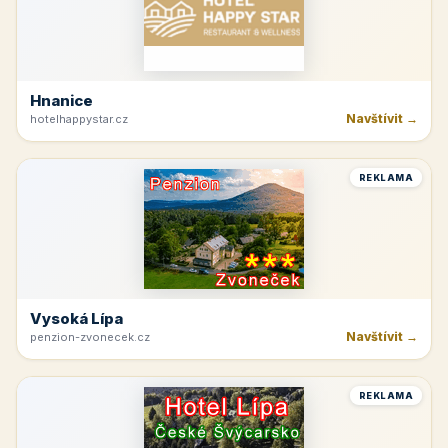
Hnanice
Navštívit →
hotelhappystar.cz
REKLAMA
Vysoká Lípa
Navštívit →
penzion-zvonecek.cz
REKLAMA