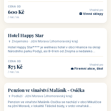
asi 8 km od dáln
CENA OD
Vhodné pro
600 Kč
🏨 Vinné sklepy
/ noc / os.
👥 54
🏨 hotel
Hotel Happy Star
🍷 Znojemsko · Jižní Morava (Jihomoravský kraj)
Hotel Happy Star**** je wellness hotel v obci Hnanice na okraji
Národního parku Podyjí, asi 8–9 km od Znojma a nedaleko
rakouských hranic, v
CENA OD
Vhodné pro
875 Kč
💼 Firemní akce, škol
/ noc / os.
👥 15
🏡 penzion
Penzion ve vinařství Maláník - Osička
🍷 Podluží · Jižní Morava (Jihomoravský kraj)
Penzion ve vinařství Maláník-Osička se nachází v obci Mikulčice
na jižní Moravě, v lokalitě Těšické búdy, v srdci vinařské
podoblasti Slovác