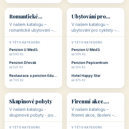
💕
🚴
32 objektů
32 objektů
Romantické
Ubytování pro
ubytování
cyklisty
V našem katalogu –
V našem katalogu –
romantické ubytování –
ubytování pro cyklisty –
jsou pro Vás připraveny
jsou pro Vás připraveny
objekty, které svojí
objekty, které jsou na
V TÉTO KATEGORII:
V TÉTO KATEGORII:
stavbou, polohou anebo
milovníky cykloturistiky
Penzion U Méďů
Penzion U Méďů
zaměřením nabízí
připraveny. Většinou mají
od 590 Kč
od 590 Kč
romantické pobyty.
přímo kolárny a...
Penzion Dřevák
Penzion Pepicentrum
Romantické ...
od 525 Kč
od 250 Kč
Restaurace a penzion Eduard
Hotel Happy Star
👥
💼
od 700 Kč
od 875 Kč
👥
💼
32 objektů
31 objektů
Skupinové pobyty
Firemní akce,
školení
V našem katalogu -
V našem katalogu –
skupinové pobyty - jsou
firemní akce, školení –
pro Vás připraveny
jsou pro Vás připraveny
objekty, které nabízí
objekty, které mají
V TÉTO KATEGORII:
V TÉTO KATEGORII: