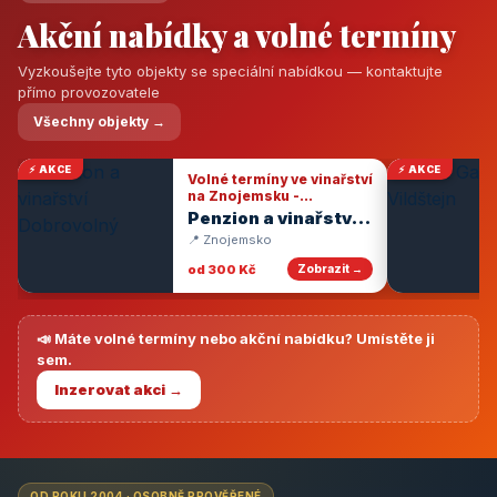
Akční nabídky a volné termíny
Vyzkoušejte tyto objekty se speciální nabídkou — kontaktujte
přímo provozovatele
Všechny objekty →
⚡ AKCE
⚡ AKCE
Volné termíny ve vinařství
na Znojemsku -
degustace vín
Penzion a vinařství
Dobrovolný
📍 Znojemsko
od 300 Kč
Zobrazit →
📣 Máte volné termíny nebo akční nabídku? Umístěte ji
sem.
Inzerovat akci →
OD ROKU 2004 · OSOBNĚ PROVĚŘENÉ