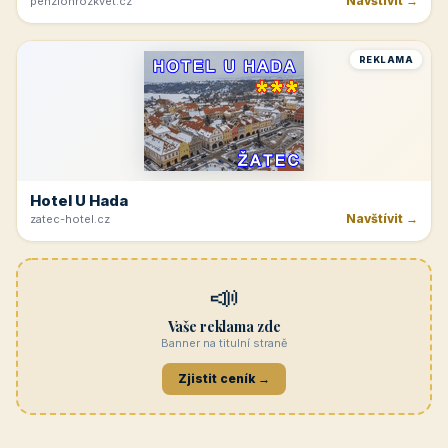
Navštívit →
penzionrozkvet.cz
REKLAMA
Hotel U Hada
Navštívit →
zatec-hotel.cz
📣
Vaše reklama zde
Banner na titulní straně
Zjistit ceník →