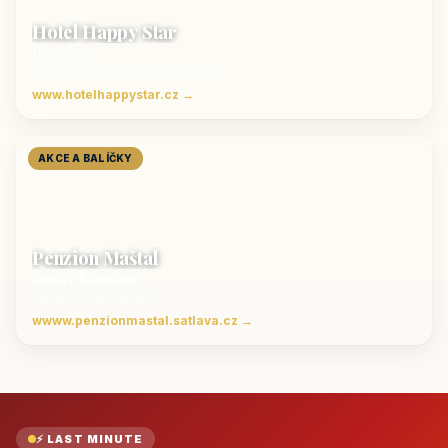
Hotel Happy Star
Hnanice
Luxusní ubytování jižní Morava
www.hotelhappystar.cz →
AKCE A BALÍČKY
Penzion Maštal
Český Krumlov
Penzion a restaurace
wwww.penzionmastal.satlava.cz →
⚡ LAST MINUTE