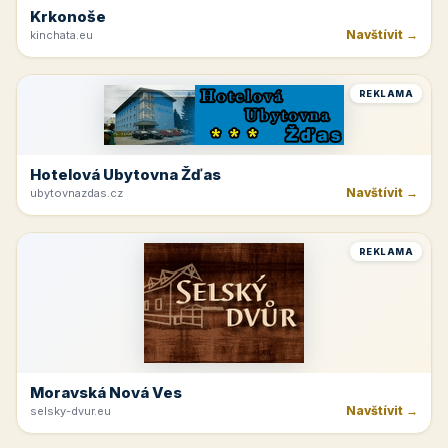
Krkonoše
Navštívit →
kinchata.eu
REKLAMA
Hotelová Ubytovna Žďas
Navštívit →
ubytovnazdas.cz
REKLAMA
Moravská Nová Ves
Navštívit →
selsky-dvur.eu