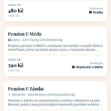
CENA OD
Vhodné pro
480 Kč
🏨 Svatby
/ noc / os.
👥 26
🏡 penzion
Penzion U Méďů
🏰 Lipno · Jižní Čechy (Jihočeský kraj)
Rodinný penzion U Méďů s restaurací se nachází v osadě Hůrka u
Horní Plané, přímo na břehu jezera Lipno, v turistické oblasti
Šumava. Pokoje
CENA OD
Vhodné pro
590 Kč
🏨 Ubytování s dětmi
/ noc / os.
👥 28
🏡 penzion
Penzion U Zámku
🍷 Slovácko · Jižní Morava (Jihomoravský kraj)
Penzion U Zámku se nachází přímo u zámku v Miloticích na jižní
Moravě, jedné z nejvýznamnějších barokních památek na Moravě,
v budově bývalé