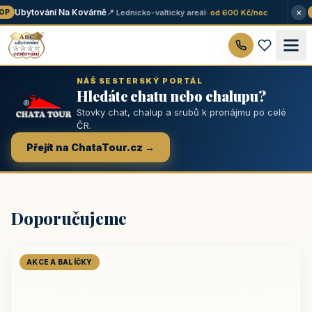
×
Ubytování Na Kovárně
📍 Lednicko-valtický areál
· od 600 Kč/noc
P
★
NÁŠ SESTERSKÝ PORTÁL
Hledáte chatu nebo chalupu?
Stovky chat, chalup a srubů k pronájmu po celé
ČR.
Přejít na ChataTour.cz →
Doporučujeme
AKCE A BALÍČKY