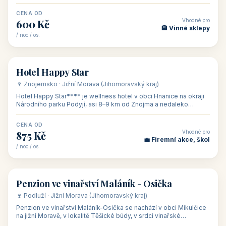
asi 8 km od dáln
CENA OD
Vhodné pro
600 Kč
🏨 Vinné sklepy
/ noc / os.
👥 54
🏨 hotel
Hotel Happy Star
🍷 Znojemsko · Jižní Morava (Jihomoravský kraj)
Hotel Happy Star**** je wellness hotel v obci Hnanice na okraji
Národního parku Podyjí, asi 8–9 km od Znojma a nedaleko
rakouských hranic, v
CENA OD
Vhodné pro
875 Kč
💼 Firemní akce, škol
/ noc / os.
👥 15
🏡 penzion
Penzion ve vinařství Maláník - Osička
🍷 Podluží · Jižní Morava (Jihomoravský kraj)
Penzion ve vinařství Maláník-Osička se nachází v obci Mikulčice
na jižní Moravě, v lokalitě Těšické búdy, v srdci vinařské
podoblasti Slovác