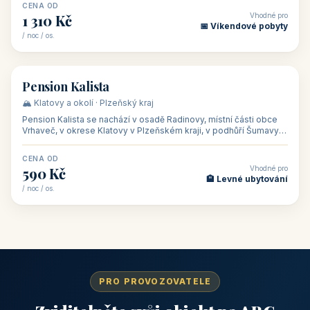
CENA OD
Vhodné pro
1 310 Kč
📅 Víkendové pobyty
/ noc / os.
👥 40
🏡 penzion
Pension Kalista
🏔️ Klatovy a okolí · Plzeňský kraj
Pension Kalista se nachází v osadě Radinovy, místní části obce
Vrhaveč, v okrese Klatovy v Plzeňském kraji, v podhůří Šumavy
— do města Klat
CENA OD
Vhodné pro
590 Kč
🏨 Levné ubytování
/ noc / os.
PRO PROVOZOVATELE