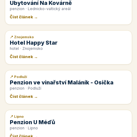
Ubytování Na Kovárně
penzion · Lednicko-valtický areál
Číst článek →
📍 Znojemsko
📰 PR článek
Hotel Happy Star
hotel · Znojemsko
Číst článek →
📍 Podluží
📰 PR článek
Penzion ve vinařství Maláník - Osička
penzion · Podluží
Číst článek →
📍 Lipno
📰 PR článek
Penzion U Méďů
penzion · Lipno
Číst článek →