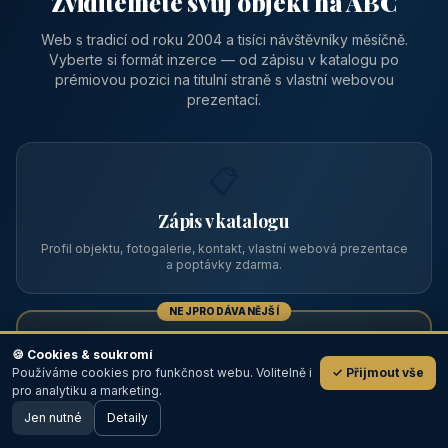
Zviditelněte svůj objekt na ABC
Web s tradicí od roku 2004 a tisíci návštěvníky měsíčně.
Vyberte si formát inzerce — od zápisu v katalogu po
prémiovou pozici na titulní straně s vlastní webovou
prezentací.
📋
Zápis v katalogu
Profil objektu, fotogalerie, kontakt, vlastní webová prezentace
a poptávky zdarma.
NEJPRODÁVANĚJŠÍ
⭐
🍪 Cookies & soukromí
Používáme cookies pro funkčnost webu. Volitelně i
✓ Přijmout vše
💬
Prémiový partner
pro analytiku a marketing.
Jen nutné
TOP pozice na titulce, přednost ve výpisech, zlatý odznak a
Detaily
🖥️ Desktop verze
Design
banner.