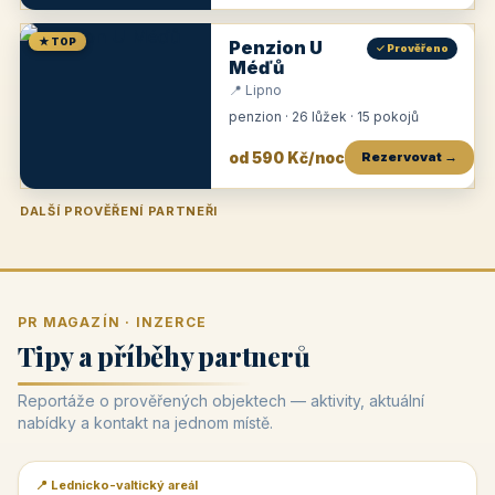
★ TOP
Penzion U
✓ Prověřeno
Méďů
📍 Lipno
penzion · 26 lůžek · 15 pokojů
od 590 Kč/noc
Rezervovat →
DALŠÍ PROVĚŘENÍ PARTNEŘI
Penzion U Zámku
Pension Faber
Penzion a vinařství Dobrovolný
Penzion a restaurace Maštal
Krčma Šatlava
Hotel Rozvoj
Penzion Zvoneček
Penzion Selský dvůr
Penzion Thallerův dům
Hotel Lípa
★
od 500 Kč
★
od 845 Kč
★
od 300 Kč
★
od 360 Kč
★
🍽️
★
od 400 Kč
★
od 550 Kč
★
od 530 Kč
★
od 1 190 Kč
★
od 450 Kč
PR MAGAZÍN · INZERCE
Tipy a příběhy partnerů
Reportáže o prověřených objektech — aktivity, aktuální
nabídky a kontakt na jednom místě.
📍 Lednicko-valtický areál
📰 PR článek