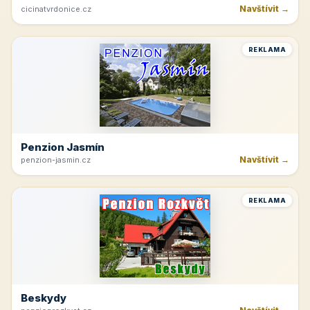
Navštívit →
cicinatvrdonice.cz
REKLAMA
Penzion Jasmín
Navštívit →
penzion-jasmin.cz
REKLAMA
Beskydy