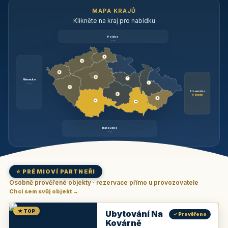
MAPA KRAJŮ
Klikněte na kraj pro nabídku
Polsko
brzy
3
3
3
3
1
Německo
1
brzy
3
Slovensko
2
6 objektů
6
9
11
Rakousko
brzy
⭐ PRÉMIOVÍ PARTNEŘI
Osobně prověřené objekty · rezervace přímo u provozovatele
Chci sem svůj objekt →
★ TOP
Ubytování Na
✓ Prověřeno
Kovárně