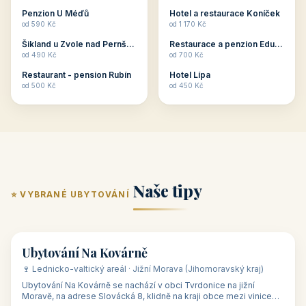
ubytování skupin v
zkušenosti pořádat i
Penzion U Méďů
Hotel a restaurace Koníček
penzionech, hotelích a
menší firemní akce a
od 590 Kč
od 1 170 Kč
apartmánech v ČR.
firemní školení, ale také
Šikland u Zvole nad Pernštejnem
Restaurace a penzion Eduard
Budete překva...
ob...
od 490 Kč
od 700 Kč
Restaurant - pension Rubín
Hotel Lípa
od 500 Kč
od 450 Kč
Naše tipy
⭐ VYBRANÉ UBYTOVÁNÍ
👥 17
🏡 penzion
Ubytování Na Kovárně
🍷 Lednicko-valtický areál · Jižní Morava (Jihomoravský kraj)
Ubytování Na Kovárně se nachází v obci Tvrdonice na jižní
Moravě, na adrese Slovácká 8, klidně na kraji obce mezi vinicemi,