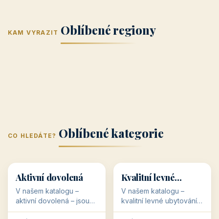
Jižní Morava
Jižní Čechy
(Jihomoravský
(Jihočeský
Střední Čechy
Oblíbené regiony
kraj)
Karlovarský
kraj)
KAM VYRAZIT
Zlínský kraj
Žilinský
(Středočeský
11 objektů
kraj
9 objektů
Liberecký kraj
6 objektů
Plzeňský kraj
4 objekty
kraj)
3 objekty
3 objekty
3 objekty
3 objekty
Oblíbené kategorie
CO HLEDÁTE?
🥾
💰
🥾
💰
36 objektů
34 objektů
Aktivní dovolená
Kvalitní levné
ubytování
V našem katalogu –
V našem katalogu –
aktivní dovolená – jsou
kvalitní levné ubytování –
pro Vás připraveny
jsou pro Vás připraveny