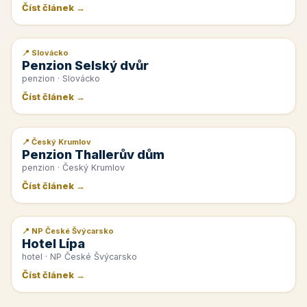
Číst článek →
📍 Slovácko
📰 PR článek
Penzion Selský dvůr
penzion · Slovácko
Číst článek →
📍 Český Krumlov
📰 PR článek
Penzion Thallerův dům
penzion · Český Krumlov
Číst článek →
📍 NP České Švýcarsko
📰 PR článek
Hotel Lípa
hotel · NP České Švýcarsko
Číst článek →