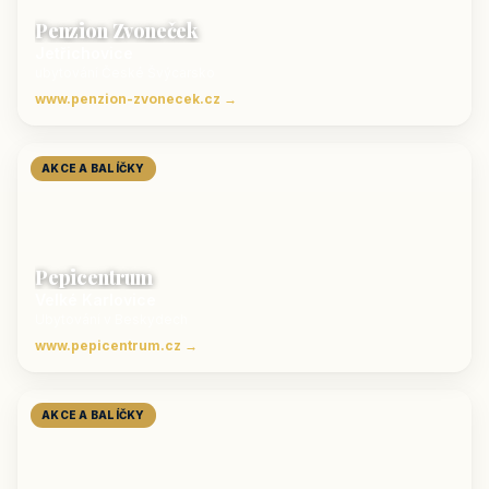
Penzion Zvoneček
Jetřichovice
ubytování České Švýcarsko
www.penzion-zvonecek.cz →
AKCE A BALÍČKY
Pepicentrum
Velké Karlovice
Ubytování v Beskydech
www.pepicentrum.cz →
AKCE A BALÍČKY