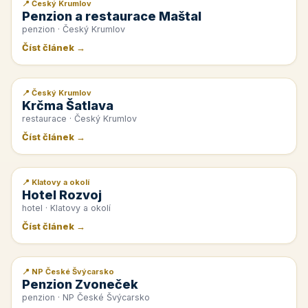
📍 Český Krumlov
📰 PR článek
Penzion a restaurace Maštal
penzion · Český Krumlov
Číst článek →
📍 Český Krumlov
📰 PR článek
Krčma Šatlava
restaurace · Český Krumlov
Číst článek →
📍 Klatovy a okolí
📰 PR článek
Hotel Rozvoj
hotel · Klatovy a okolí
Číst článek →
📍 NP České Švýcarsko
📰 PR článek
Penzion Zvoneček
penzion · NP České Švýcarsko