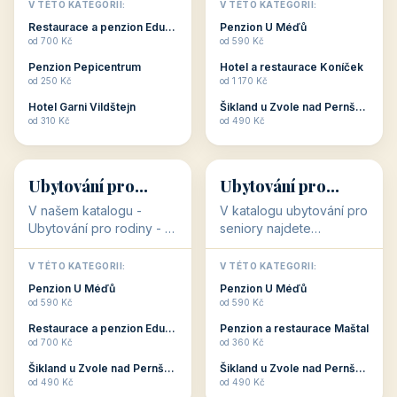
objekty, které s aktivní
objekty, které nabízí
V TÉTO KATEGORII:
V TÉTO KATEGORII:
dovolenou přímo
cenově dostupné
Restaurace a penzion Eduard
Penzion U Méďů
souvisejí. Aktivní
ubytování v ČR. Budete
od 700 Kč
od 590 Kč
dovolená nebo aktivní
překvapeni, že i v nižší
Penzion Pepicentrum
Hotel a restaurace Koníček
odpočinek jso...
c...
od 250 Kč
od 1 170 Kč
Hotel Garni Vildštejn
Šikland u Zvole nad Pernštejnem
👨‍👩‍👧‍👦
🧓
od 310 Kč
od 490 Kč
👨‍👩‍👧‍👦
🧓
34 objektů
33 objektů
Ubytování pro
Ubytování pro
rodiny
seniory
V našem katalogu -
V katalogu ubytování pro
Ubytování pro rodiny -
seniory najdete
jsou pro Vás připraveny
penziony a hotely, které
objekty, které svojí
jsou přizpůsobeny pro
V TÉTO KATEGORII:
V TÉTO KATEGORII:
polohou či vybaveností,
ubytování klientů vyššího
Penzion U Méďů
Penzion U Méďů
nabízí klidné ubytování
věku. Některé z nich
od 590 Kč
od 590 Kč
pro rodiny. Penziony,...
nabízí speciální balíč...
Restaurace a penzion Eduard
Penzion a restaurace Maštal
od 700 Kč
od 360 Kč
Šikland u Zvole nad Pernštejnem
Šikland u Zvole nad Pernštejnem
💕
🚴
od 490 Kč
od 490 Kč