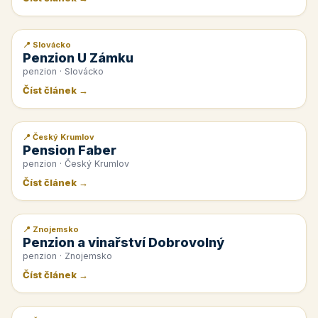
📍 Slovácko
📰 PR článek
Penzion U Zámku
penzion · Slovácko
Číst článek →
📍 Český Krumlov
📰 PR článek
Pension Faber
penzion · Český Krumlov
Číst článek →
📍 Znojemsko
📰 PR článek
Penzion a vinařství Dobrovolný
penzion · Znojemsko
Číst článek →