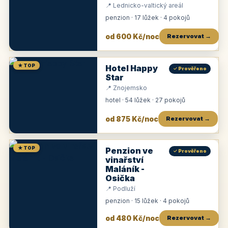
📍 Lednicko-valtický areál
penzion · 17 lůžek · 4 pokojů
od 600 Kč/noc
Rezervovat →
★ TOP
Hotel Happy
✓ Prověřeno
Star
📍 Znojemsko
hotel · 54 lůžek · 27 pokojů
od 875 Kč/noc
Rezervovat →
★ TOP
Penzion ve
✓ Prověřeno
vinařství
Maláník -
Osička
📍 Podluží
penzion · 15 lůžek · 4 pokojů
od 480 Kč/noc
Rezervovat →