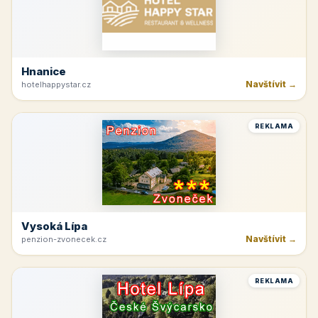
Hnanice
Navštívit →
hotelhappystar.cz
REKLAMA
Vysoká Lípa
Navštívit →
penzion-zvonecek.cz
REKLAMA