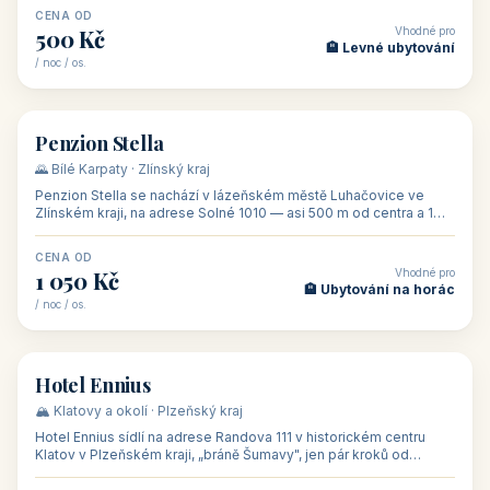
CENA OD
Vhodné pro
500 Kč
🏨 Levné ubytování
/ noc / os.
👥 44
🏡 penzion
Penzion Stella
🌄 Bílé Karpaty · Zlínský kraj
Penzion Stella se nachází v lázeňském městě Luhačovice ve
Zlínském kraji, na adrese Solné 1010 — asi 500 m od centra a 1
km od lázeňské kolo
CENA OD
Vhodné pro
1 050 Kč
🏨 Ubytování na horác
/ noc / os.
👥 50
🏨 hotel
Hotel Ennius
🏔️ Klatovy a okolí · Plzeňský kraj
Hotel Ennius sídlí na adrese Randova 111 v historickém centru
Klatov v Plzeňském kraji, „bráně Šumavy", jen pár kroků od
hlavního náměs