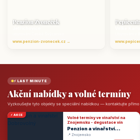
Penzion Zvoneček
Pepicent
Jetřichovice
Velké Karl
ubytování České Švýcarsko
Ubytování v 
www.penzion-zvonecek.cz →
www.pepice
⚡ LAST MINUTE
Akční nabídky a volné termíny
Vyzkoušejte tyto objekty se speciální nabídkou — kontaktujte přím
⚡ AKCE
Volné termíny ve vinařství na
Znojemsku - degustace vín
Penzion a vinařství
Dobrovolný
📍 Znojemsko