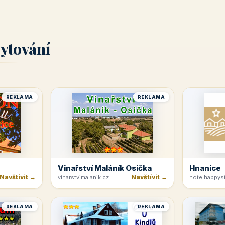
ytování
REKLAMA
REKLAMA
Vinařství Maláník Osička
Hnanice
Navštívit →
Navštívit →
vinarstvimalanik.cz
hotelhappyst
REKLAMA
REKLAMA