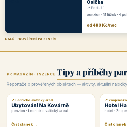
Osička
📍 Podluží
penzion · 15 lůžek · 4 p
od 480 Kč/noc
DALŠÍ PROVĚŘENÍ PARTNEŘI
Penzion U Zámku
Pension Faber
Penzion a vinařství Dobrovolný
Hotel Lípa
★
od 500 Kč
★
od 845 Kč
★
od 300 Kč
★
od 450 Kč
Tipy a příběhy pa
PR MAGAZÍN · INZERCE
Reportáže o prověřených objektech — aktivity, aktuální nabídky
📍 Lednicko-valtický areál
📍 Znojemsko
📰 PR článek
📰 PR článek
Ubytování Na Kovárně
Hotel Ha
penzion · Lednicko-valtický areál
hotel · Znoj
Číst článek →
Číst článek