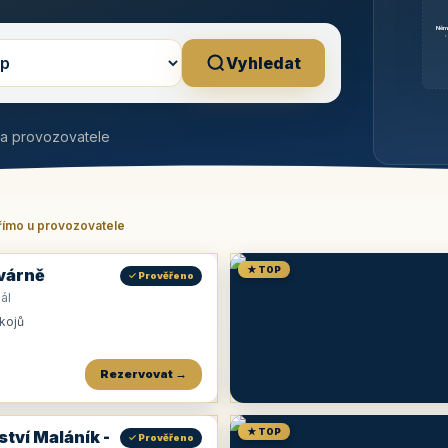
Něm
b
Vyhledat
na provozovatele
římo u provozovatele
★ TOP
várně
✓ Prověřeno
ál
okojů
Rezervovat →
★ TOP
ství Maláník -
✓ Prověřeno