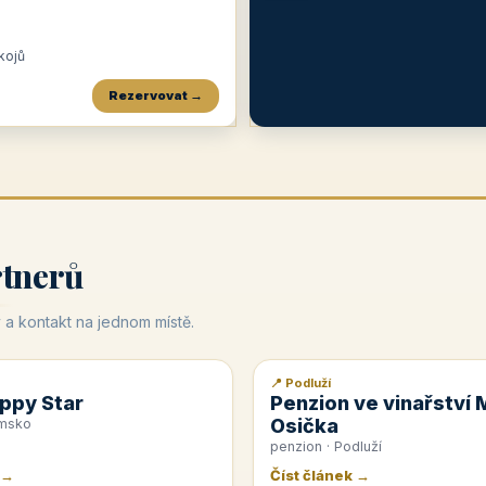
okojů
Rezervovat →
Penzion a restaurace Maštal
Krčma Šatlava
Hotel Rozvoj
★
od 360 Kč
★
🍽️
★
od 400 Kč
rtnerů
 a kontakt na jednom místě.
📍 Podluží
📰 PR článek
ppy Star
Penzion ve vinařství 
Osička
emsko
penzion · Podluží
 →
Číst článek →