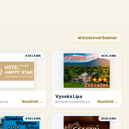
📣 Inzerovat banner
REKLAMA
REKLAMA
Vysoká Lípa
Navštívit →
Navštívit →
ar.cz
penzion-zvonecek.cz
REKLAMA
REKLAMA