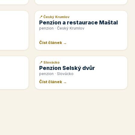
📍 Český Krumlov
📰 PR článek
Penzion a restaurace Maštal
penzion · Český Krumlov
Číst článek →
📍 Slovácko
📰 PR článek
Penzion Selský dvůr
penzion · Slovácko
Číst článek →