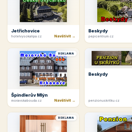
Jetřichovice
Beskydy
Navštívit →
hotelvysokalipa.cz
pepicentrum.cz
REKLAMA
Beskydy
Špindlerův Mlýn
Navštívit →
moravskabouda.cz
penzionuskritku.cz
REKLAMA