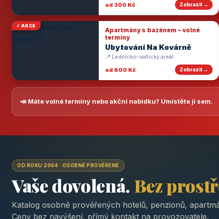
od 300 Kč
Zobrazit →
⚡ AKCE
Apartmány s bazénem – volné
termíny
Ubytování Na Kovárně
📍 Lednicko-valtický areál
od 600 Kč
Zobrazit →
📣 Máte volné termíny nebo akční nabídku? Umístěte ji sem.
OD ROKU 2004 · OSOBNĚ PROVĚŘENÉ
Vaše dovolená.
Bez prost
Katalog osobně prověřených hotelů, penzionů, apartmá
Ceny bez navýšení, přímý kontakt na provozovatele.