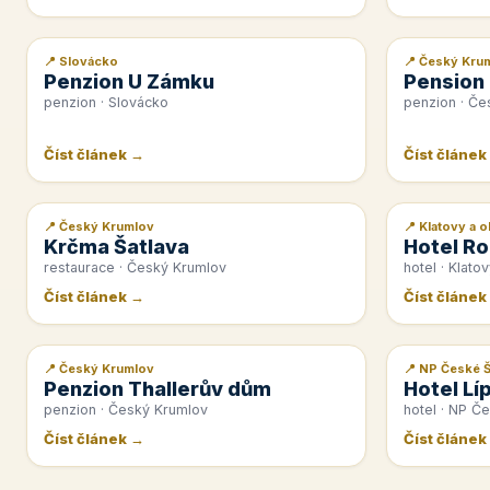
📍 Slovácko
📍 Český Kru
📰 PR článek
📰 PR článek
Penzion U Zámku
Pension
penzion · Slovácko
penzion · Če
Číst článek →
Číst článek
📍 Český Krumlov
📍 Klatovy a o
📰 PR článek
📰 PR článek
Krčma Šatlava
Hotel Ro
restaurace · Český Krumlov
hotel · Klatov
Číst článek →
Číst článek
📍 Český Krumlov
📍 NP České 
📰 PR článek
📰 PR článek
Penzion Thallerův dům
Hotel Lí
penzion · Český Krumlov
hotel · NP Č
Číst článek →
Číst článek