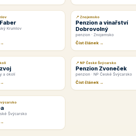
mlov
📍 Znojemsko
📰 PR článek
 Faber
Penzion a vinařství
Dobrovolný
ský Krumlov
penzion · Znojemsko
 →
Číst článek →
kolí
📍 NP České Švýcarsko
📰 PR článek
zvoj
Penzion Zvoneček
y a okolí
penzion · NP České Švýcarsko
 →
Číst článek →
Švýcarsko
pa
eské Švýcarsko
 →