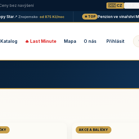
 Ceny bez navýšení
🇨🇿 CZ
🇬🇧 E
tar
Penzion ve vinařství Malání
📍 Znojemsko
· od 875 Kč/noc
★ TOP
Katalog
🔥 Last Minute
Mapa
O nás
Přihlásit
ÍČKY
AKCE A BALÍČKY