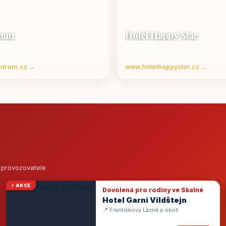
rum
Hotel Happy Star
ovice
Hnanice
Beskydech
Luxusní ubytování jižní Morava
ntrum.cz →
www.hotelhappystar.cz →
o provozovatele
⚡ AKCE
Dovolená pro rodiny ve Skalné
Hotel Garni Vildštejn
📍 Františkovy Lázně a okolí