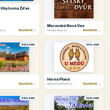
 Ubytovna Žďas
Moravská Nová Ves
Navštívit →
Navštívit →
s.cz
selsky-dvur.eu
REKLAMA
REKLAMA
Horná Planá
Navštívit →
Navštívit →
lipno-hochficht.cz
REKLAMA
REKLAMA