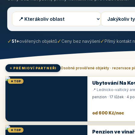
✓
✓
✓
51+
ověřených objektů
Ceny bez navýšení
Přímý kontakt 
Osobně prověřené objekty · rezervace p
⭐ PRÉMIOVÍ PARTNEŘI
★ TOP
Ubytování Na Ko
📍 Lednicko-valtický are
penzion · 17 lůžek · 4 p
od 600 Kč/noc
★ TOP
Penzion ve vinař