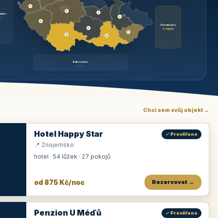
3
3
1
ecko
1
rzy
3
Slovensko
2
6 objektů
6
9
11
Rakousko
brzy
Chci sem svůj objekt →
Hotel Happy Star
✓ Prověřeno
📍 Znojemsko
hotel · 54 lůžek · 27 pokojů
od 875 Kč/noc
Rezervovat →
Penzion U Méďů
✓ Prověřeno