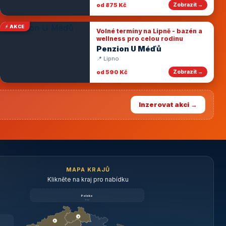
od 875 Kč
Zobrazit →
⚡ AKCE
Volné termíny na Lipně - bazén a
wellness pro celou rodinu
Penzion U Méďů
📍 Lipno
od 590 Kč
Zobrazit →
Inzerovat akci →
MAPA KRAJŮ
Klikněte na kraj pro nabídku
Polsko
brzy
3
3