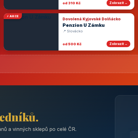
od 310 Kč
Zobrazit →
⚡ AKCE
Dovolená Kyjovské Dolňácko
Penzion U Zámku
📍 Slovácko
od 500 Kč
Zobrazit →
ředníků.
nů a vinných sklepů po celé ČR.