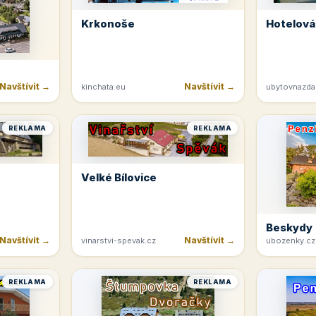
Krkonoše
Hotelová
Navštívit →
Navštívit →
kinchata.eu
ubytovnazda
REKLAMA
REKLAMA
Velké Bílovice
Beskydy
Navštívit →
Navštívit →
vinarstvi-spevak.cz
ubozenky.cz
REKLAMA
REKLAMA