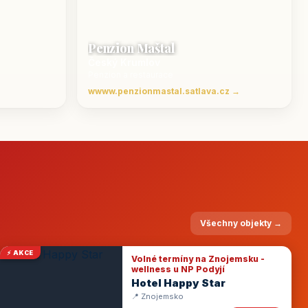
Penzion Maštal
Český Krumlov
Penzion a restaurace
wwww.penzionmastal.satlava.cz →
Všechny objekty →
⚡ AKCE
Volné termíny na Znojemsku -
wellness u NP Podyjí
Hotel Happy Star
📍 Znojemsko