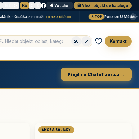
N
🇩🇪 DE
·
Kč
€
$
🎁 Voucher
🏨 Vložit objekt do katalogu
×
k - Osička
Penzion U Méďů
📍 Podluží
· od 480 Kč/noc
📍 Lipn
★ TOP
🎤
📍
Kontakt
Přejít na ChataTour.cz →
AKCE A BALÍČKY