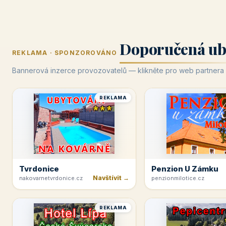
Doporučená ub
REKLAMA · SPONZOROVÁNO
Bannerová inzerce provozovatelů — klikněte pro web partnera
REKLAMA
Tvrdonice
Penzion U Zámku
Navštívit →
nakovarnetvrdonice.cz
penzionmilotice.cz
REKLAMA