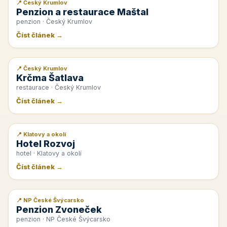
📍 Český Krumlov
📰 PR článek
Penzion a restaurace Maštal
penzion · Český Krumlov
Číst článek →
📍 Český Krumlov
📰 PR článek
Krčma Šatlava
restaurace · Český Krumlov
Číst článek →
📍 Klatovy a okolí
📰 PR článek
Hotel Rozvoj
hotel · Klatovy a okolí
Číst článek →
📍 NP České Švýcarsko
📰 PR článek
Penzion Zvoneček
penzion · NP České Švýcarsko