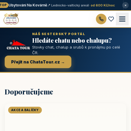
×
Ubytování Na Kovárně
📍 Lednicko-valtický areál
· od 600 Kč/noc
OP
NÁŠ SESTERSKÝ PORTÁL
Hledáte chatu nebo chalupu?
Stovky chat, chalup a srubů k pronájmu po celé
ČR.
Přejít na ChataTour.cz →
Doporučujeme
AKCE A BALÍČKY