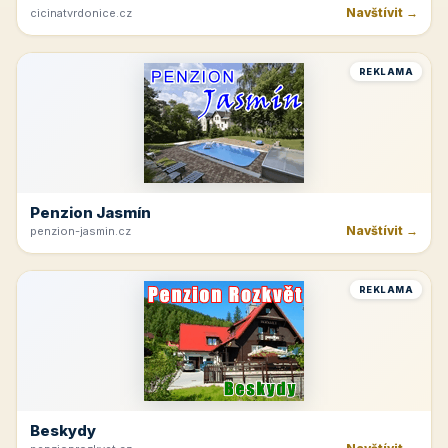
Navštívit →
cicinatvrdonice.cz
REKLAMA
Penzion Jasmín
Navštívit →
penzion-jasmin.cz
REKLAMA
Beskydy