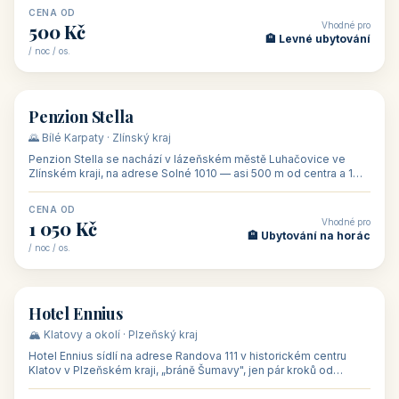
CENA OD
Vhodné pro
500 Kč
🏨 Levné ubytování
/ noc / os.
👥 44
🏡 penzion
Penzion Stella
🌄 Bílé Karpaty · Zlínský kraj
Penzion Stella se nachází v lázeňském městě Luhačovice ve
Zlínském kraji, na adrese Solné 1010 — asi 500 m od centra a 1
km od lázeňské kolo
CENA OD
Vhodné pro
1 050 Kč
🏨 Ubytování na horác
/ noc / os.
👥 50
🏨 hotel
Hotel Ennius
🏔️ Klatovy a okolí · Plzeňský kraj
Hotel Ennius sídlí na adrese Randova 111 v historickém centru
Klatov v Plzeňském kraji, „bráně Šumavy", jen pár kroků od
hlavního náměs