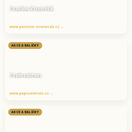
Penzion Zvoneček
Jetřichovice
ubytování České Švýcarsko
www.penzion-zvonecek.cz →
AKCE A BALÍČKY
Pepicentrum
Velké Karlovice
Ubytování v Beskydech
www.pepicentrum.cz →
AKCE A BALÍČKY