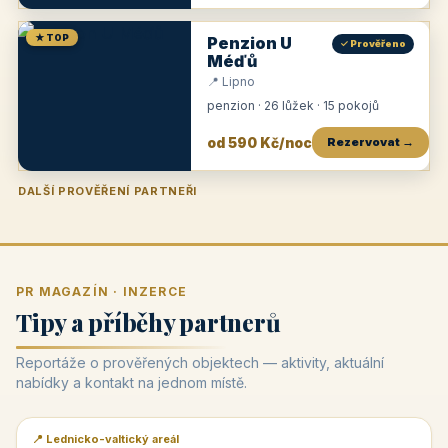
★ TOP
Penzion U
✓ Prověřeno
Méďů
📍 Lipno
penzion · 26 lůžek · 15 pokojů
od 590 Kč/noc
Rezervovat →
DALŠÍ PROVĚŘENÍ PARTNEŘI
Penzion U Zámku
Pension Faber
Penzion a vinařství Dobrovolný
Penzion a restaurace Maštal
Krčma Šatlava
Hotel Rozvoj
Penzion Zvoneček
Penzion Selský dvůr
Penzion Thallerův dům
Hotel Lípa
★
od 500 Kč
★
od 845 Kč
★
od 300 Kč
★
od 360 Kč
★
🍽️
★
od 400 Kč
★
od 550 Kč
★
od 530 Kč
★
od 1 190 Kč
★
od 450 Kč
PR MAGAZÍN · INZERCE
Tipy a příběhy partnerů
Reportáže o prověřených objektech — aktivity, aktuální
nabídky a kontakt na jednom místě.
📍 Lednicko-valtický areál
📰 PR článek