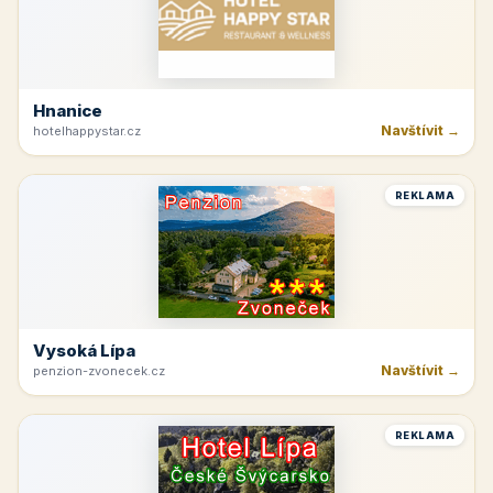
Hnanice
Navštívit →
hotelhappystar.cz
REKLAMA
Vysoká Lípa
Navštívit →
penzion-zvonecek.cz
REKLAMA