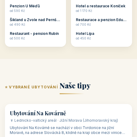
ubytování skupin v
zkušenosti pořádat i
Penzion U Méďů
Hotel a restaurace Koníček
penzionech, hotelích a
menší firemní akce a
od 590 Kč
od 1 170 Kč
apartmánech v ČR.
firemní školení, ale také
Šikland u Zvole nad Pernštejnem
Restaurace a penzion Eduard
Budete překva...
ob...
od 490 Kč
od 700 Kč
Restaurant - pension Rubín
Hotel Lípa
od 500 Kč
od 450 Kč
Naše tipy
⭐ VYBRANÉ UBYTOVÁNÍ
👥 17
🏡 penzion
Ubytování Na Kovárně
🍷 Lednicko-valtický areál · Jižní Morava (Jihomoravský kraj)
Ubytování Na Kovárně se nachází v obci Tvrdonice na jižní
Moravě, na adrese Slovácká 8, klidně na kraji obce mezi vinicemi,