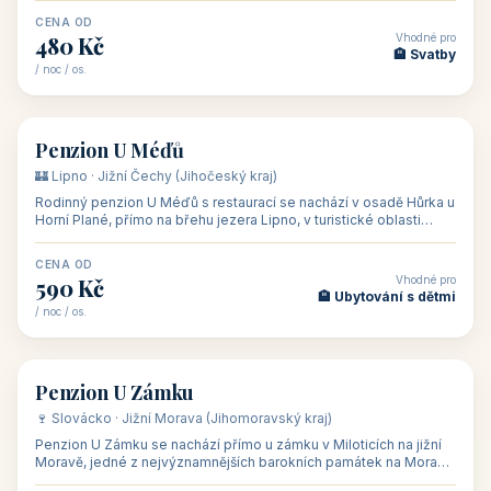
CENA OD
Vhodné pro
480 Kč
🏨 Svatby
/ noc / os.
👥 26
🏡 penzion
Penzion U Méďů
🏰 Lipno · Jižní Čechy (Jihočeský kraj)
Rodinný penzion U Méďů s restaurací se nachází v osadě Hůrka u
Horní Plané, přímo na břehu jezera Lipno, v turistické oblasti
Šumava. Pokoje
CENA OD
Vhodné pro
590 Kč
🏨 Ubytování s dětmi
/ noc / os.
👥 28
🏡 penzion
Penzion U Zámku
🍷 Slovácko · Jižní Morava (Jihomoravský kraj)
Penzion U Zámku se nachází přímo u zámku v Miloticích na jižní
Moravě, jedné z nejvýznamnějších barokních památek na Moravě,
v budově bývalé