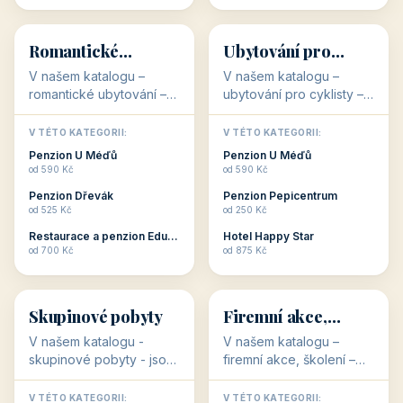
💕
🚴
32 objektů
32 objektů
Romantické
Ubytování pro
ubytování
cyklisty
V našem katalogu –
V našem katalogu –
romantické ubytování –
ubytování pro cyklisty –
jsou pro Vás připraveny
jsou pro Vás připraveny
objekty, které svojí
objekty, které jsou na
V TÉTO KATEGORII:
V TÉTO KATEGORII:
stavbou, polohou anebo
milovníky cykloturistiky
Penzion U Méďů
Penzion U Méďů
zaměřením nabízí
připraveny. Většinou mají
od 590 Kč
od 590 Kč
romantické pobyty.
přímo kolárny a...
Penzion Dřevák
Penzion Pepicentrum
Romantické ...
od 525 Kč
od 250 Kč
Restaurace a penzion Eduard
Hotel Happy Star
👥
💼
od 700 Kč
od 875 Kč
👥
💼
32 objektů
31 objektů
Skupinové pobyty
Firemní akce,
školení
V našem katalogu -
V našem katalogu –
skupinové pobyty - jsou
firemní akce, školení –
pro Vás připraveny
jsou pro Vás připraveny
objekty, které nabízí
objekty, které mají
V TÉTO KATEGORII:
V TÉTO KATEGORII: