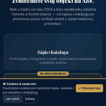
Zviditelněte svůj objekt na ABC
Web s tradicí od roku 2004 a tisíci návštěvníky měsíčně.
Vyberte si formát inzerce — od zápisu v katalogu po
prémiovou pozici na titulní straně s vlastní webovou
prezentací.
📋
Zápis v katalogu
Profil objektu, fotogalerie, kontakt, vlastní webová prezentace
a poptávky zdarma.
NEJPRODÁVANĚJŠÍ
⭐
🍪 Cookies & soukromí
Používáme cookies pro funkčnost webu. Volitelně i
✓ Přijmout vše
💬
Prémiový partner
pro analytiku a marketing.
Jen nutné
TOP pozice na titulce, přednost ve výpisech, zlatý odznak a
Detaily
🖥️ Desktop verze
Design
banner.