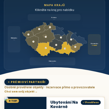
MAPA KRAJŮ
Klikněte na kraj pro nabídku
Polsko
brzy
3
3
3
3
1
Německo
1
brzy
3
Slovensko
2
6 objektů
6
9
11
Rakousko
brzy
⭐ PRÉMIOVÍ PARTNEŘI
Osobně prověřené objekty · rezervace přímo u provozovatele
Chci sem svůj objekt →
★ TOP
Ubytování Na
✓ Prověřeno
Kovárně