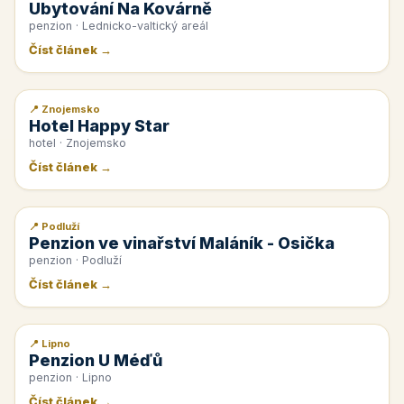
Ubytování Na Kovárně
penzion · Lednicko-valtický areál
Číst článek →
📍 Znojemsko
📰 PR článek
Hotel Happy Star
hotel · Znojemsko
Číst článek →
📍 Podluží
📰 PR článek
Penzion ve vinařství Maláník - Osička
penzion · Podluží
Číst článek →
📍 Lipno
📰 PR článek
Penzion U Méďů
penzion · Lipno
Číst článek →