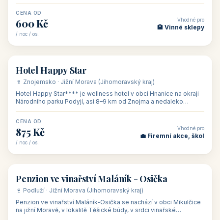
asi 8 km od dáln
CENA OD
Vhodné pro
600 Kč
🏨 Vinné sklepy
/ noc / os.
👥 54
🏨 hotel
Hotel Happy Star
🍷 Znojemsko · Jižní Morava (Jihomoravský kraj)
Hotel Happy Star**** je wellness hotel v obci Hnanice na okraji
Národního parku Podyjí, asi 8–9 km od Znojma a nedaleko
rakouských hranic, v
CENA OD
Vhodné pro
875 Kč
💼 Firemní akce, škol
/ noc / os.
👥 15
🏡 penzion
Penzion ve vinařství Maláník - Osička
🍷 Podluží · Jižní Morava (Jihomoravský kraj)
Penzion ve vinařství Maláník-Osička se nachází v obci Mikulčice
na jižní Moravě, v lokalitě Těšické búdy, v srdci vinařské
podoblasti Slovác