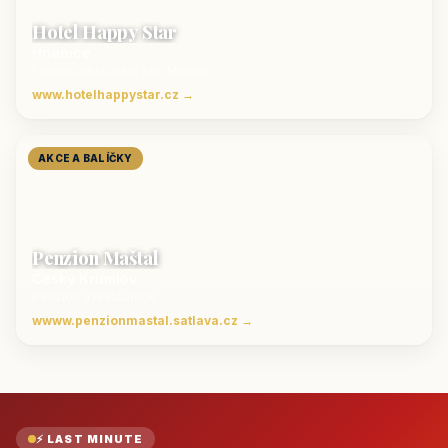
Hotel Happy Star
Hnanice
Luxusní ubytování jižní Morava
www.hotelhappystar.cz →
AKCE A BALÍČKY
Penzion Maštal
Český Krumlov
Penzion a restaurace
wwww.penzionmastal.satlava.cz →
⚡ LAST MINUTE