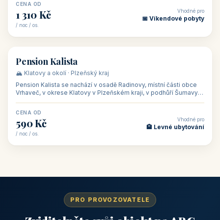
CENA OD
Vhodné pro
1 310 Kč
📅 Víkendové pobyty
/ noc / os.
👥 40
🏡 penzion
Pension Kalista
🏔️ Klatovy a okolí · Plzeňský kraj
Pension Kalista se nachází v osadě Radinovy, místní části obce
Vrhaveč, v okrese Klatovy v Plzeňském kraji, v podhůří Šumavy
— do města Klat
CENA OD
Vhodné pro
590 Kč
🏨 Levné ubytování
/ noc / os.
PRO PROVOZOVATELE