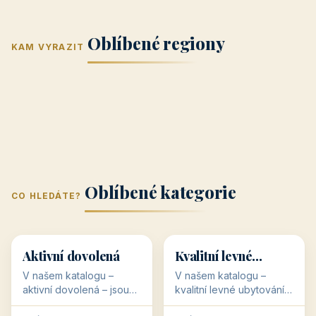
Jižní Morava
Jižní Čechy
(Jihomoravský
(Jihočeský
Střední Čechy
Oblíbené regiony
kraj)
Karlovarský
kraj)
KAM VYRAZIT
Zlínský kraj
Žilinský
(Středočeský
11 objektů
kraj
9 objektů
Liberecký kraj
6 objektů
Plzeňský kraj
4 objekty
kraj)
3 objekty
3 objekty
3 objekty
3 objekty
Oblíbené kategorie
CO HLEDÁTE?
🥾
💰
🥾
💰
36 objektů
34 objektů
Aktivní dovolená
Kvalitní levné
ubytování
V našem katalogu –
V našem katalogu –
aktivní dovolená – jsou
kvalitní levné ubytování –
pro Vás připraveny
jsou pro Vás připraveny