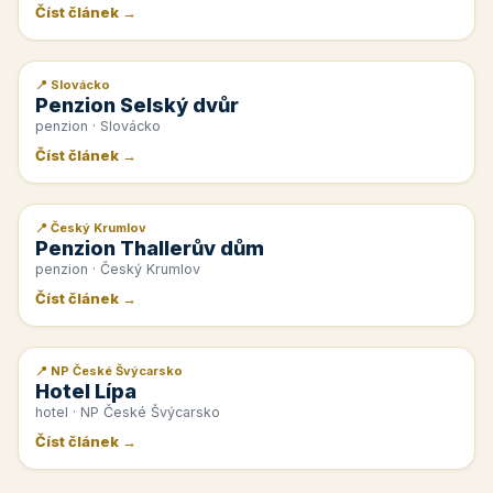
Číst článek →
📍 Slovácko
📰 PR článek
Penzion Selský dvůr
penzion · Slovácko
Číst článek →
📍 Český Krumlov
📰 PR článek
Penzion Thallerův dům
penzion · Český Krumlov
Číst článek →
📍 NP České Švýcarsko
📰 PR článek
Hotel Lípa
hotel · NP České Švýcarsko
Číst článek →