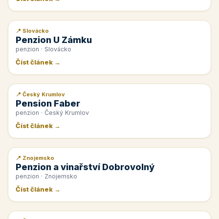
📍 Slovácko
📰 PR článek
Penzion U Zámku
penzion · Slovácko
Číst článek →
📍 Český Krumlov
📰 PR článek
Pension Faber
penzion · Český Krumlov
Číst článek →
📍 Znojemsko
📰 PR článek
Penzion a vinařství Dobrovolný
penzion · Znojemsko
Číst článek →