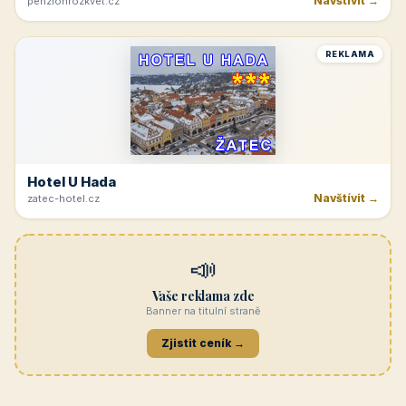
Navštívit →
penzionrozkvet.cz
REKLAMA
Hotel U Hada
Navštívit →
zatec-hotel.cz
📣
Vaše reklama zde
Banner na titulní straně
Zjistit ceník →