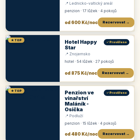
📍 Lednicko-valtický areál
penzion · 17 lůžek · 4 pokojů
od 600 Kč/noc
Rezervovat →
★ TOP
Hotel Happy
✓ Prověřeno
Star
📍 Znojemsko
hotel · 54 lůžek · 27 pokojů
od 875 Kč/noc
Rezervovat →
★ TOP
Penzion ve
✓ Prověřeno
vinařství
Maláník -
Osička
📍 Podluží
penzion · 15 lůžek · 4 pokojů
od 480 Kč/noc
Rezervovat →