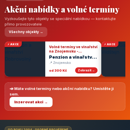
Akční nabídky a volné termíny
Vyzkoušejte tyto objekty se speciální nabídkou — kontaktujte
přímo provozovatele
Všechny objekty →
⚡ AKCE
⚡ AKCE
Volné termíny ve vinařství
na Znojemsku -
degustace vín
Penzion a vinařství
Dobrovolný
📍 Znojemsko
od 300 Kč
Zobrazit →
📣 Máte volné termíny nebo akční nabídku? Umístěte ji
sem.
Inzerovat akci →
OD ROKU 2004 · OSOBNĚ PROVĚŘENÉ