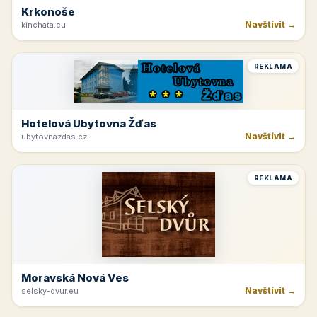
Krkonoše
Navštívit →
kinchata.eu
REKLAMA
Hotelová Ubytovna Žďas
Navštívit →
ubytovnazdas.cz
REKLAMA
Moravská Nová Ves
Navštívit →
selsky-dvur.eu