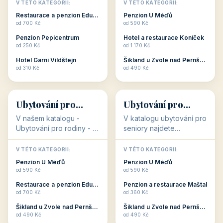
objekty, které s aktivní
objekty, které nabízí
V TÉTO KATEGORII:
V TÉTO KATEGORII:
dovolenou přímo
cenově dostupné
Restaurace a penzion Eduard
Penzion U Méďů
souvisejí. Aktivní
ubytování v ČR. Budete
od 700 Kč
od 590 Kč
dovolená nebo aktivní
překvapeni, že i v nižší
Penzion Pepicentrum
Hotel a restaurace Koníček
odpočinek jso...
c...
od 250 Kč
od 1 170 Kč
Hotel Garni Vildštejn
Šikland u Zvole nad Pernštejnem
👨‍👩‍👧‍👦
🧓
od 310 Kč
od 490 Kč
👨‍👩‍👧‍👦
🧓
34 objektů
33 objektů
Ubytování pro
Ubytování pro
rodiny
seniory
V našem katalogu -
V katalogu ubytování pro
Ubytování pro rodiny -
seniory najdete
jsou pro Vás připraveny
penziony a hotely, které
objekty, které svojí
jsou přizpůsobeny pro
V TÉTO KATEGORII:
V TÉTO KATEGORII:
polohou či vybaveností,
ubytování klientů vyššího
Penzion U Méďů
Penzion U Méďů
nabízí klidné ubytování
věku. Některé z nich
od 590 Kč
od 590 Kč
pro rodiny. Penziony,...
nabízí speciální balíč...
Restaurace a penzion Eduard
Penzion a restaurace Maštal
od 700 Kč
od 360 Kč
Šikland u Zvole nad Pernštejnem
Šikland u Zvole nad Pernštejnem
💕
🚴
od 490 Kč
od 490 Kč