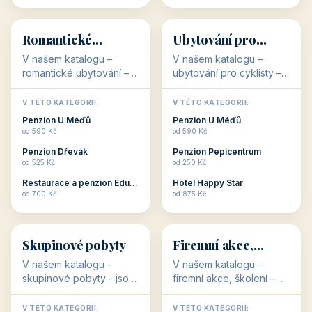
💕
🚴
32 objektů
32 objektů
Romantické
Ubytování pro
ubytování
cyklisty
V našem katalogu –
V našem katalogu –
romantické ubytování –
ubytování pro cyklisty –
jsou pro Vás připraveny
jsou pro Vás připraveny
objekty, které svojí
objekty, které jsou na
V TÉTO KATEGORII:
V TÉTO KATEGORII:
stavbou, polohou anebo
milovníky cykloturistiky
Penzion U Méďů
Penzion U Méďů
zaměřením nabízí
připraveny. Většinou mají
od 590 Kč
od 590 Kč
romantické pobyty.
přímo kolárny a...
Penzion Dřevák
Penzion Pepicentrum
Romantické ...
od 525 Kč
od 250 Kč
Restaurace a penzion Eduard
Hotel Happy Star
👥
💼
od 700 Kč
od 875 Kč
👥
💼
32 objektů
31 objektů
Skupinové pobyty
Firemní akce,
školení
V našem katalogu -
V našem katalogu –
skupinové pobyty - jsou
firemní akce, školení –
pro Vás připraveny
jsou pro Vás připraveny
objekty, které nabízí
objekty, které mají
V TÉTO KATEGORII:
V TÉTO KATEGORII: