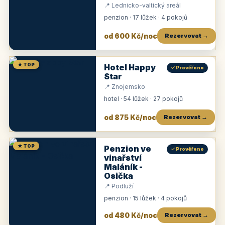
📍 Lednicko-valtický areál
penzion · 17 lůžek · 4 pokojů
od 600 Kč/noc
Rezervovat →
★ TOP
Hotel Happy
✓ Prověřeno
Star
📍 Znojemsko
hotel · 54 lůžek · 27 pokojů
od 875 Kč/noc
Rezervovat →
★ TOP
Penzion ve
✓ Prověřeno
vinařství
Maláník -
Osička
📍 Podluží
penzion · 15 lůžek · 4 pokojů
od 480 Kč/noc
Rezervovat →