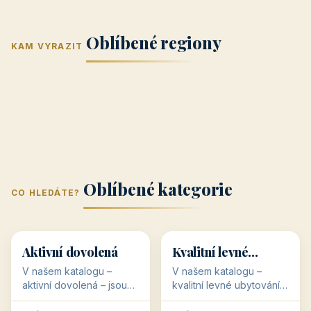
Jižní Morava
Jižní Čechy
(Jihomoravský
(Jihočeský
Střední Čechy
Oblíbené regiony
kraj)
Karlovarský
kraj)
KAM VYRAZIT
Zlínský kraj
Žilinský
(Středočeský
11 objektů
kraj
9 objektů
Liberecký kraj
6 objektů
Plzeňský kraj
4 objekty
kraj)
3 objekty
3 objekty
3 objekty
3 objekty
Oblíbené kategorie
CO HLEDÁTE?
🥾
💰
🥾
💰
36 objektů
34 objektů
Aktivní dovolená
Kvalitní levné
ubytování
V našem katalogu –
V našem katalogu –
aktivní dovolená – jsou
kvalitní levné ubytování –
pro Vás připraveny
jsou pro Vás připraveny