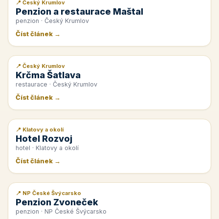
📍 Český Krumlov
📰 PR článek
Penzion a restaurace Maštal
penzion · Český Krumlov
Číst článek →
📍 Český Krumlov
📰 PR článek
Krčma Šatlava
restaurace · Český Krumlov
Číst článek →
📍 Klatovy a okolí
📰 PR článek
Hotel Rozvoj
hotel · Klatovy a okolí
Číst článek →
📍 NP České Švýcarsko
📰 PR článek
Penzion Zvoneček
penzion · NP České Švýcarsko