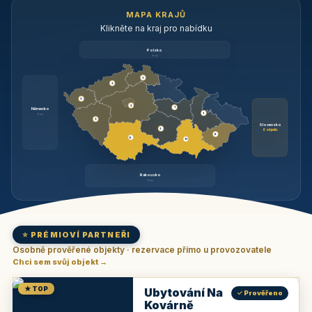
MAPA KRAJŮ
Klikněte na kraj pro nabídku
Polsko
brzy
3
3
3
3
1
Německo
1
brzy
3
Slovensko
2
6 objektů
6
9
11
Rakousko
brzy
⭐ PRÉMIOVÍ PARTNEŘI
Osobně prověřené objekty · rezervace přímo u provozovatele
Chci sem svůj objekt →
★ TOP
Ubytování Na
✓ Prověřeno
Kovárně