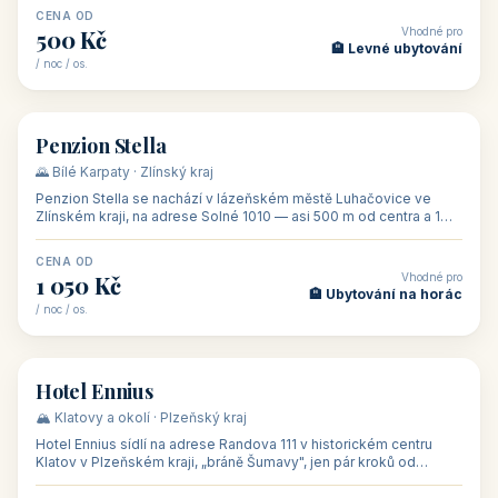
CENA OD
Vhodné pro
500 Kč
🏨 Levné ubytování
/ noc / os.
👥 44
🏡 penzion
Penzion Stella
🌄 Bílé Karpaty · Zlínský kraj
Penzion Stella se nachází v lázeňském městě Luhačovice ve
Zlínském kraji, na adrese Solné 1010 — asi 500 m od centra a 1
km od lázeňské kolo
CENA OD
Vhodné pro
1 050 Kč
🏨 Ubytování na horác
/ noc / os.
👥 50
🏨 hotel
Hotel Ennius
🏔️ Klatovy a okolí · Plzeňský kraj
Hotel Ennius sídlí na adrese Randova 111 v historickém centru
Klatov v Plzeňském kraji, „bráně Šumavy", jen pár kroků od
hlavního náměs