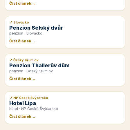
Číst článek →
📍 Slovácko
📰 PR článek
Penzion Selský dvůr
penzion · Slovácko
Číst článek →
📍 Český Krumlov
📰 PR článek
Penzion Thallerův dům
penzion · Český Krumlov
Číst článek →
📍 NP České Švýcarsko
📰 PR článek
Hotel Lípa
hotel · NP České Švýcarsko
Číst článek →