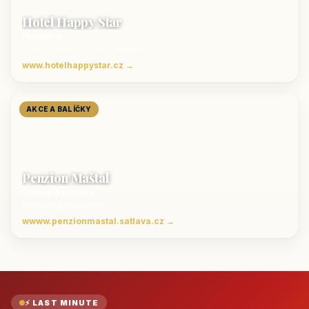
Hotel Happy Star
Hnanice
Luxusní ubytování jižní Morava
www.hotelhappystar.cz →
AKCE A BALÍČKY
Penzion Maštal
Český Krumlov
Penzion a restaurace
wwww.penzionmastal.satlava.cz →
⚡ LAST MINUTE