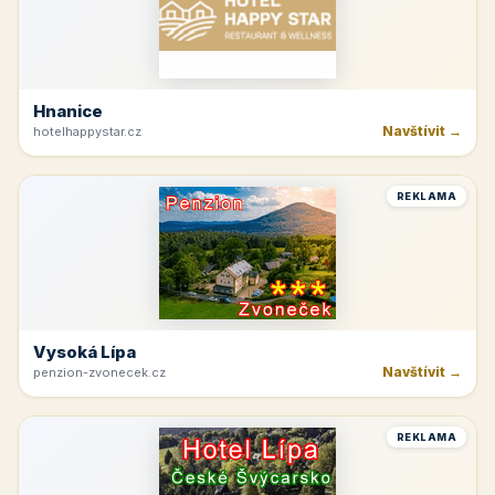
Hnanice
Navštívit →
hotelhappystar.cz
REKLAMA
Vysoká Lípa
Navštívit →
penzion-zvonecek.cz
REKLAMA