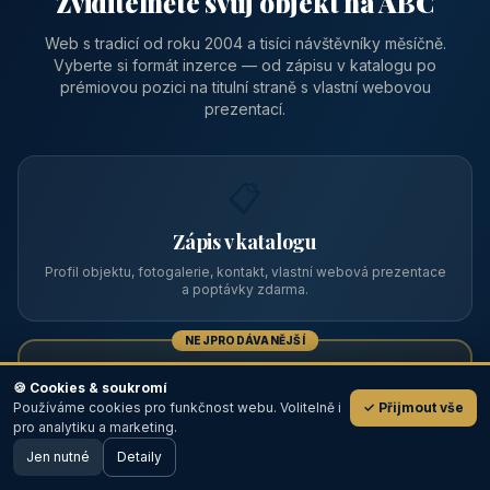
Zviditelněte svůj objekt na ABC
Web s tradicí od roku 2004 a tisíci návštěvníky měsíčně.
Vyberte si formát inzerce — od zápisu v katalogu po
prémiovou pozici na titulní straně s vlastní webovou
prezentací.
📋
Zápis v katalogu
Profil objektu, fotogalerie, kontakt, vlastní webová prezentace
a poptávky zdarma.
NEJPRODÁVANĚJŠÍ
⭐
🍪 Cookies & soukromí
Používáme cookies pro funkčnost webu. Volitelně i
✓ Přijmout vše
💬
Prémiový partner
pro analytiku a marketing.
Jen nutné
TOP pozice na titulce, přednost ve výpisech, zlatý odznak a
Detaily
🖥️ Desktop verze
Design
banner.