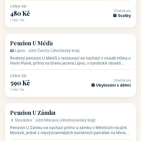
CENA OD
Vhodné pro
480 Kč
🏨 Svatby
/ noc / os.
👥 26
🏡 penzion
Penzion U Méďů
🏰 Lipno · Jižní Čechy (Jihočeský kraj)
Rodinný penzion U Méďů s restaurací se nachází v osadě Hůrka u
Horní Plané, přímo na břehu jezera Lipno, v turistické oblasti
Šumava. Pokoje
CENA OD
Vhodné pro
590 Kč
🏨 Ubytování s dětmi
/ noc / os.
👥 28
🏡 penzion
Penzion U Zámku
🍷 Slovácko · Jižní Morava (Jihomoravský kraj)
Penzion U Zámku se nachází přímo u zámku v Miloticích na jižní
Moravě, jedné z nejvýznamnějších barokních památek na Moravě,
v budově bývalé