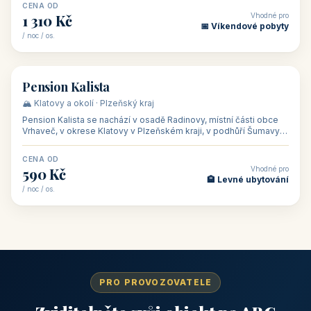
CENA OD
Vhodné pro
1 310 Kč
📅 Víkendové pobyty
/ noc / os.
👥 40
🏡 penzion
Pension Kalista
🏔️ Klatovy a okolí · Plzeňský kraj
Pension Kalista se nachází v osadě Radinovy, místní části obce
Vrhaveč, v okrese Klatovy v Plzeňském kraji, v podhůří Šumavy
— do města Klat
CENA OD
Vhodné pro
590 Kč
🏨 Levné ubytování
/ noc / os.
PRO PROVOZOVATELE