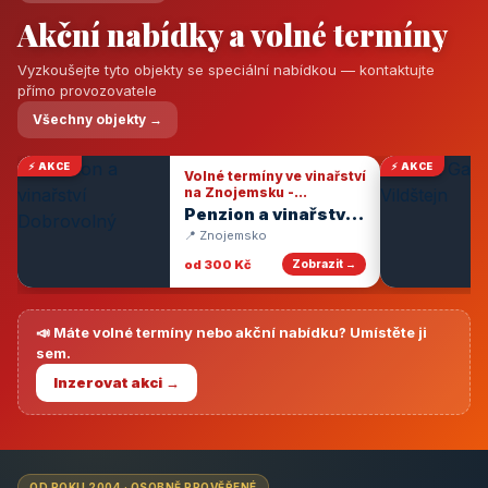
Akční nabídky a volné termíny
Vyzkoušejte tyto objekty se speciální nabídkou — kontaktujte
přímo provozovatele
Všechny objekty →
⚡ AKCE
⚡ AKCE
Volné termíny ve vinařství
na Znojemsku -
degustace vín
Penzion a vinařství
Dobrovolný
📍 Znojemsko
od 300 Kč
Zobrazit →
📣 Máte volné termíny nebo akční nabídku? Umístěte ji
sem.
Inzerovat akci →
OD ROKU 2004 · OSOBNĚ PROVĚŘENÉ