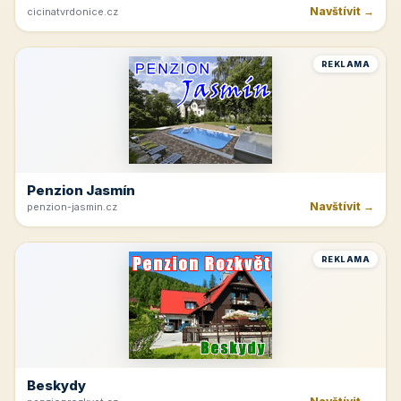
Navštívit →
cicinatvrdonice.cz
REKLAMA
Penzion Jasmín
Navštívit →
penzion-jasmin.cz
REKLAMA
Beskydy