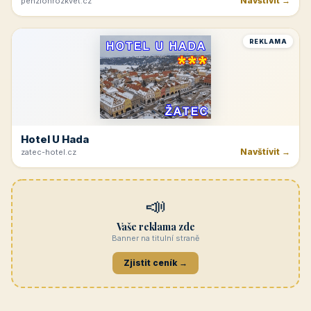
Navštívit →
penzionrozkvet.cz
REKLAMA
Hotel U Hada
Navštívit →
zatec-hotel.cz
📣
Vaše reklama zde
Banner na titulní straně
Zjistit ceník →