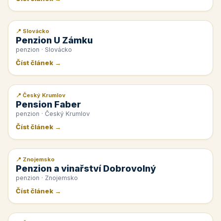
📍 Slovácko
📰 PR článek
Penzion U Zámku
penzion · Slovácko
Číst článek →
📍 Český Krumlov
📰 PR článek
Pension Faber
penzion · Český Krumlov
Číst článek →
📍 Znojemsko
📰 PR článek
Penzion a vinařství Dobrovolný
penzion · Znojemsko
Číst článek →