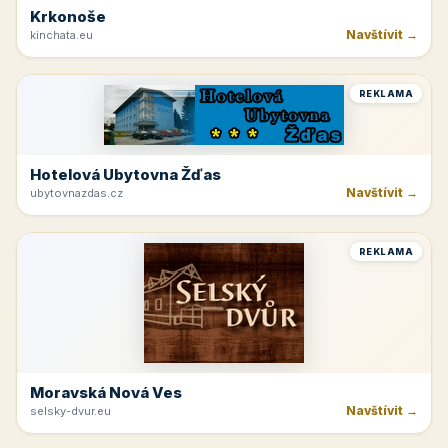
Krkonoše
Navštívit →
kinchata.eu
REKLAMA
Hotelová Ubytovna Žďas
Navštívit →
ubytovnazdas.cz
REKLAMA
Moravská Nová Ves
Navštívit →
selsky-dvur.eu