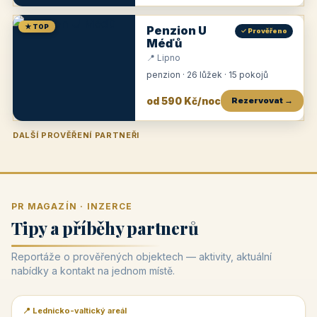
★ TOP
Penzion U
✓ Prověřeno
Méďů
📍 Lipno
penzion · 26 lůžek · 15 pokojů
od 590 Kč/noc
Rezervovat →
DALŠÍ PROVĚŘENÍ PARTNEŘI
Penzion U Zámku
Pension Faber
Penzion a vinařství Dobrovolný
Penzion a restaurace Maštal
Krčma Šatlava
Hotel Rozvoj
Penzion Zvoneček
Penzion Selský dvůr
Penzion Thallerův dům
Hotel Lípa
★
od 500 Kč
★
od 845 Kč
★
od 300 Kč
★
od 360 Kč
★
🍽️
★
od 400 Kč
★
od 550 Kč
★
od 530 Kč
★
od 1 190 Kč
★
od 450 Kč
PR MAGAZÍN · INZERCE
Tipy a příběhy partnerů
Reportáže o prověřených objektech — aktivity, aktuální
nabídky a kontakt na jednom místě.
📍 Lednicko-valtický areál
📰 PR článek