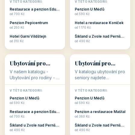
objekty, které s aktivní
objekty, které nabízí
V TÉTO KATEGORII:
V TÉTO KATEGORII:
dovolenou přímo
cenově dostupné
Restaurace a penzion Eduard
Penzion U Méďů
souvisejí. Aktivní
ubytování v ČR. Budete
od 700 Kč
od 590 Kč
dovolená nebo aktivní
překvapeni, že i v nižší
Penzion Pepicentrum
Hotel a restaurace Koníček
odpočinek jso...
c...
od 250 Kč
od 1 170 Kč
Hotel Garni Vildštejn
Šikland u Zvole nad Pernštejnem
👨‍👩‍👧‍👦
🧓
od 310 Kč
od 490 Kč
👨‍👩‍👧‍👦
🧓
34 objektů
33 objektů
Ubytování pro
Ubytování pro
rodiny
seniory
V našem katalogu -
V katalogu ubytování pro
Ubytování pro rodiny -
seniory najdete
jsou pro Vás připraveny
penziony a hotely, které
objekty, které svojí
jsou přizpůsobeny pro
V TÉTO KATEGORII:
V TÉTO KATEGORII:
polohou či vybaveností,
ubytování klientů vyššího
Penzion U Méďů
Penzion U Méďů
nabízí klidné ubytování
věku. Některé z nich
od 590 Kč
od 590 Kč
pro rodiny. Penziony,...
nabízí speciální balíč...
Restaurace a penzion Eduard
Penzion a restaurace Maštal
od 700 Kč
od 360 Kč
Šikland u Zvole nad Pernštejnem
Šikland u Zvole nad Pernštejnem
💕
🚴
od 490 Kč
od 490 Kč