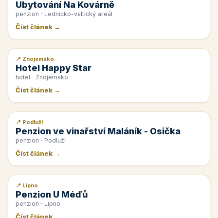
Ubytování Na Kovárně
penzion · Lednicko-valtický areál
Číst článek →
📍 Znojemsko
📰 PR článek
Hotel Happy Star
hotel · Znojemsko
Číst článek →
📍 Podluží
📰 PR článek
Penzion ve vinařství Maláník - Osička
penzion · Podluží
Číst článek →
📍 Lipno
📰 PR článek
Penzion U Méďů
penzion · Lipno
Číst článek →