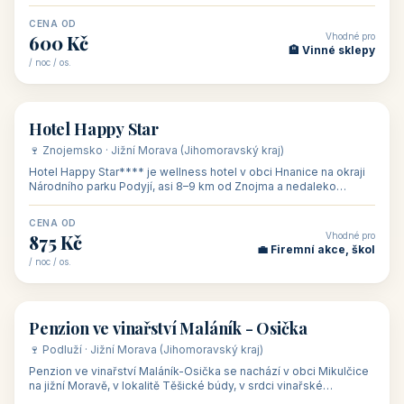
asi 8 km od dáln
CENA OD
Vhodné pro
600 Kč
🏨 Vinné sklepy
/ noc / os.
👥 54
🏨 hotel
Hotel Happy Star
🍷 Znojemsko · Jižní Morava (Jihomoravský kraj)
Hotel Happy Star**** je wellness hotel v obci Hnanice na okraji
Národního parku Podyjí, asi 8–9 km od Znojma a nedaleko
rakouských hranic, v
CENA OD
Vhodné pro
875 Kč
💼 Firemní akce, škol
/ noc / os.
👥 15
🏡 penzion
Penzion ve vinařství Maláník - Osička
🍷 Podluží · Jižní Morava (Jihomoravský kraj)
Penzion ve vinařství Maláník-Osička se nachází v obci Mikulčice
na jižní Moravě, v lokalitě Těšické búdy, v srdci vinařské
podoblasti Slovác