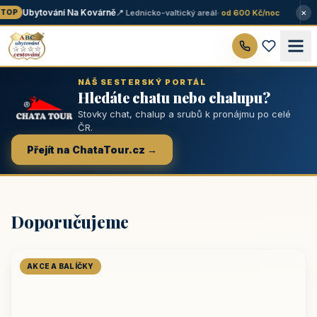
×
Ubytování Na Kovárně
📍 Lednicko-valtický areál
· od 600 Kč/noc
TOP
NÁŠ SESTERSKÝ PORTÁL
Hledáte chatu nebo chalupu?
Stovky chat, chalup a srubů k pronájmu po celé
ČR.
Přejít na ChataTour.cz →
Doporučujeme
AKCE A BALÍČKY