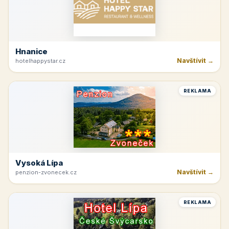
Hnanice
Navštívit →
hotelhappystar.cz
REKLAMA
Vysoká Lípa
Navštívit →
penzion-zvonecek.cz
REKLAMA