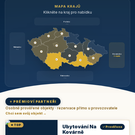
MAPA KRAJŮ
Klikněte na kraj pro nabídku
Polsko
brzy
3
3
3
3
1
Německo
1
brzy
3
Slovensko
2
6 objektů
6
9
11
Rakousko
brzy
⭐ PRÉMIOVÍ PARTNEŘI
Osobně prověřené objekty · rezervace přímo u provozovatele
Chci sem svůj objekt →
★ TOP
Ubytování Na
✓ Prověřeno
Kovárně