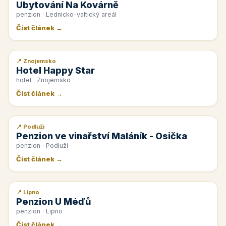
Ubytování Na Kovárně
penzion · Lednicko-valtický areál
Číst článek →
📍 Znojemsko
📰 PR článek
Hotel Happy Star
hotel · Znojemsko
Číst článek →
📍 Podluží
📰 PR článek
Penzion ve vinařství Maláník - Osička
penzion · Podluží
Číst článek →
📍 Lipno
📰 PR článek
Penzion U Méďů
penzion · Lipno
Číst článek →