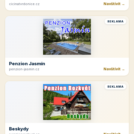
Navštívit →
cicinatvrdonice.cz
REKLAMA
Penzion Jasmín
Navštívit →
penzion-jasmin.cz
REKLAMA
Beskydy