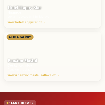
Hotel Happy Star
Hnanice
Luxusní ubytování jižní Morava
www.hotelhappystar.cz →
AKCE A BALÍČKY
Penzion Maštal
Český Krumlov
Penzion a restaurace
wwww.penzionmastal.satlava.cz →
⚡ LAST MINUTE