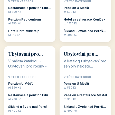
objekty, které s aktivní
objekty, které nabízí
V TÉTO KATEGORII:
V TÉTO KATEGORII:
dovolenou přímo
cenově dostupné
Restaurace a penzion Eduard
Penzion U Méďů
souvisejí. Aktivní
ubytování v ČR. Budete
od 700 Kč
od 590 Kč
dovolená nebo aktivní
překvapeni, že i v nižší
Penzion Pepicentrum
Hotel a restaurace Koníček
odpočinek jso...
c...
od 250 Kč
od 1 170 Kč
Hotel Garni Vildštejn
Šikland u Zvole nad Pernštejnem
👨‍👩‍👧‍👦
🧓
od 310 Kč
od 490 Kč
👨‍👩‍👧‍👦
🧓
34 objektů
33 objektů
Ubytování pro
Ubytování pro
rodiny
seniory
V našem katalogu -
V katalogu ubytování pro
Ubytování pro rodiny -
seniory najdete
jsou pro Vás připraveny
penziony a hotely, které
objekty, které svojí
jsou přizpůsobeny pro
V TÉTO KATEGORII:
V TÉTO KATEGORII:
polohou či vybaveností,
ubytování klientů vyššího
Penzion U Méďů
Penzion U Méďů
nabízí klidné ubytování
věku. Některé z nich
od 590 Kč
od 590 Kč
pro rodiny. Penziony,...
nabízí speciální balíč...
Restaurace a penzion Eduard
Penzion a restaurace Maštal
od 700 Kč
od 360 Kč
Šikland u Zvole nad Pernštejnem
Šikland u Zvole nad Pernštejnem
💕
🚴
od 490 Kč
od 490 Kč