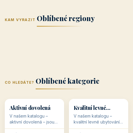
Jižní Morava
Jižní Čechy
(Jihomoravský
(Jihočeský
Střední Čechy
Oblíbené regiony
kraj)
Karlovarský
kraj)
KAM VYRAZIT
Zlínský kraj
Žilinský
(Středočeský
11 objektů
kraj
9 objektů
Liberecký kraj
6 objektů
Plzeňský kraj
4 objekty
kraj)
3 objekty
3 objekty
3 objekty
3 objekty
Oblíbené kategorie
CO HLEDÁTE?
🥾
💰
🥾
💰
36 objektů
34 objektů
Aktivní dovolená
Kvalitní levné
ubytování
V našem katalogu –
V našem katalogu –
aktivní dovolená – jsou
kvalitní levné ubytování –
pro Vás připraveny
jsou pro Vás připraveny