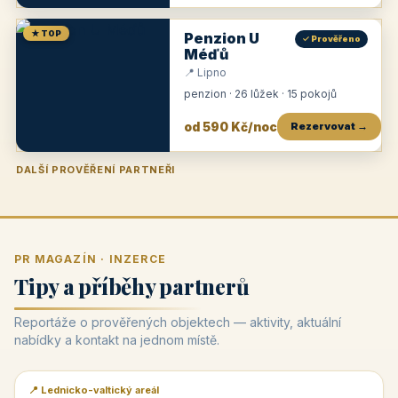
★ TOP
Penzion U
✓ Prověřeno
Méďů
📍 Lipno
penzion · 26 lůžek · 15 pokojů
od 590 Kč/noc
Rezervovat →
DALŠÍ PROVĚŘENÍ PARTNEŘI
Penzion U Zámku
Pension Faber
Penzion a vinařství Dobrovolný
Penzion a restaurace Maštal
Krčma Šatlava
Hotel Rozvoj
Penzion Zvoneček
Penzion Selský dvůr
Penzion Thallerův dům
Hotel Lípa
★
od 500 Kč
★
od 845 Kč
★
od 300 Kč
★
od 360 Kč
★
🍽️
★
od 400 Kč
★
od 550 Kč
★
od 530 Kč
★
od 1 190 Kč
★
od 450 Kč
PR MAGAZÍN · INZERCE
Tipy a příběhy partnerů
Reportáže o prověřených objektech — aktivity, aktuální
nabídky a kontakt na jednom místě.
📍 Lednicko-valtický areál
📰 PR článek