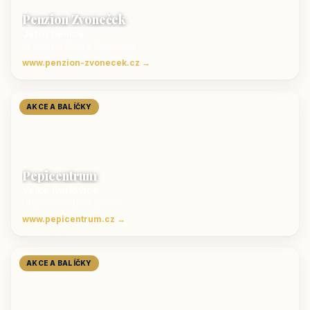
Penzion Zvoneček
Jetřichovice
ubytování České Švýcarsko
www.penzion-zvonecek.cz →
AKCE A BALÍČKY
Pepicentrum
Velké Karlovice
Ubytování v Beskydech
www.pepicentrum.cz →
AKCE A BALÍČKY