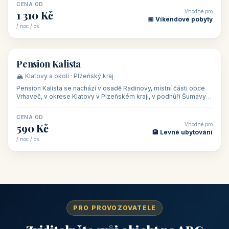
CENA OD
Vhodné pro
1 310 Kč
📅 Víkendové pobyty
/ noc / os.
👥 40
🏡 penzion
Pension Kalista
🏔️ Klatovy a okolí · Plzeňský kraj
Pension Kalista se nachází v osadě Radinovy, místní části obce
Vrhaveč, v okrese Klatovy v Plzeňském kraji, v podhůří Šumavy
— do města Klat
CENA OD
Vhodné pro
590 Kč
🏨 Levné ubytování
/ noc / os.
PRO PROVOZOVATELE