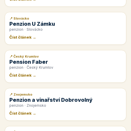
📍 Slovácko
📰 PR článek
Penzion U Zámku
penzion · Slovácko
Číst článek →
📍 Český Krumlov
📰 PR článek
Pension Faber
penzion · Český Krumlov
Číst článek →
📍 Znojemsko
📰 PR článek
Penzion a vinařství Dobrovolný
penzion · Znojemsko
Číst článek →