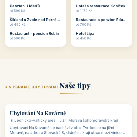
ubytování skupin v
zkušenosti pořádat i
Penzion U Méďů
Hotel a restaurace Koníček
penzionech, hotelích a
menší firemní akce a
od 590 Kč
od 1 170 Kč
apartmánech v ČR.
firemní školení, ale také
Šikland u Zvole nad Pernštejnem
Restaurace a penzion Eduard
Budete překva...
ob...
od 490 Kč
od 700 Kč
Restaurant - pension Rubín
Hotel Lípa
od 500 Kč
od 450 Kč
Naše tipy
⭐ VYBRANÉ UBYTOVÁNÍ
👥 17
🏡 penzion
Ubytování Na Kovárně
🍷 Lednicko-valtický areál · Jižní Morava (Jihomoravský kraj)
Ubytování Na Kovárně se nachází v obci Tvrdonice na jižní
Moravě, na adrese Slovácká 8, klidně na kraji obce mezi vinicemi,