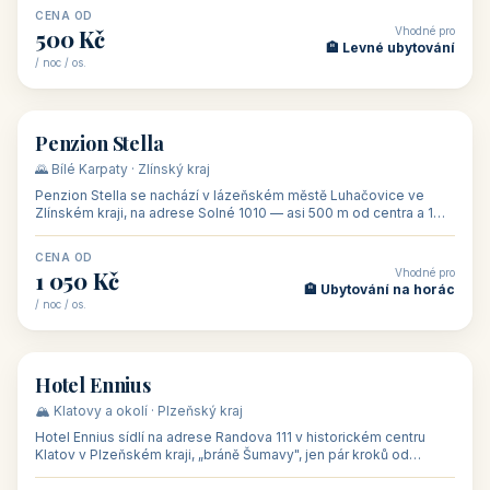
CENA OD
Vhodné pro
500 Kč
🏨 Levné ubytování
/ noc / os.
👥 44
🏡 penzion
Penzion Stella
🌄 Bílé Karpaty · Zlínský kraj
Penzion Stella se nachází v lázeňském městě Luhačovice ve
Zlínském kraji, na adrese Solné 1010 — asi 500 m od centra a 1
km od lázeňské kolo
CENA OD
Vhodné pro
1 050 Kč
🏨 Ubytování na horác
/ noc / os.
👥 50
🏨 hotel
Hotel Ennius
🏔️ Klatovy a okolí · Plzeňský kraj
Hotel Ennius sídlí na adrese Randova 111 v historickém centru
Klatov v Plzeňském kraji, „bráně Šumavy", jen pár kroků od
hlavního náměs