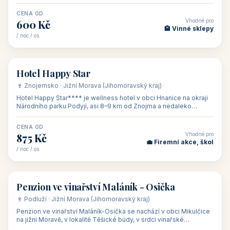
asi 8 km od dáln
CENA OD
Vhodné pro
600 Kč
🏨 Vinné sklepy
/ noc / os.
👥 54
🏨 hotel
Hotel Happy Star
🍷 Znojemsko · Jižní Morava (Jihomoravský kraj)
Hotel Happy Star**** je wellness hotel v obci Hnanice na okraji
Národního parku Podyjí, asi 8–9 km od Znojma a nedaleko
rakouských hranic, v
CENA OD
Vhodné pro
875 Kč
💼 Firemní akce, škol
/ noc / os.
👥 15
🏡 penzion
Penzion ve vinařství Maláník - Osička
🍷 Podluží · Jižní Morava (Jihomoravský kraj)
Penzion ve vinařství Maláník-Osička se nachází v obci Mikulčice
na jižní Moravě, v lokalitě Těšické búdy, v srdci vinařské
podoblasti Slovác