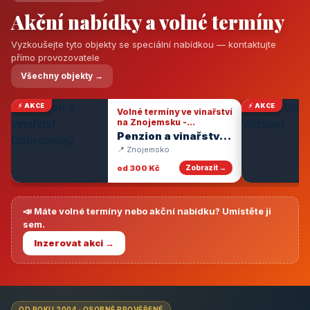
Akční nabídky a volné termíny
Vyzkoušejte tyto objekty se speciální nabídkou — kontaktujte
přímo provozovatele
Všechny objekty →
⚡ AKCE
⚡ AKCE
Volné termíny ve vinařství
na Znojemsku -
degustace vín
Penzion a vinařství
Dobrovolný
📍 Znojemsko
od 300 Kč
Zobrazit →
📣 Máte volné termíny nebo akční nabídku? Umístěte ji
sem.
Inzerovat akci →
OD ROKU 2004 · OSOBNĚ PROVĚŘENÉ