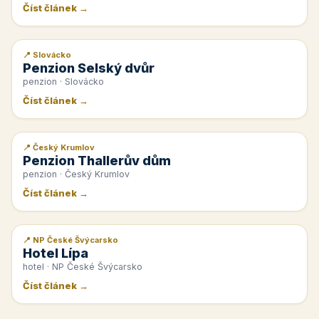
Číst článek →
📍 Slovácko
📰 PR článek
Penzion Selský dvůr
penzion · Slovácko
Číst článek →
📍 Český Krumlov
📰 PR článek
Penzion Thallerův dům
penzion · Český Krumlov
Číst článek →
📍 NP České Švýcarsko
📰 PR článek
Hotel Lípa
hotel · NP České Švýcarsko
Číst článek →