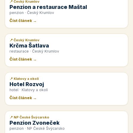
📍 Český Krumlov
📰 PR článek
Penzion a restaurace Maštal
penzion · Český Krumlov
Číst článek →
📍 Český Krumlov
📰 PR článek
Krčma Šatlava
restaurace · Český Krumlov
Číst článek →
📍 Klatovy a okolí
📰 PR článek
Hotel Rozvoj
hotel · Klatovy a okolí
Číst článek →
📍 NP České Švýcarsko
📰 PR článek
Penzion Zvoneček
penzion · NP České Švýcarsko