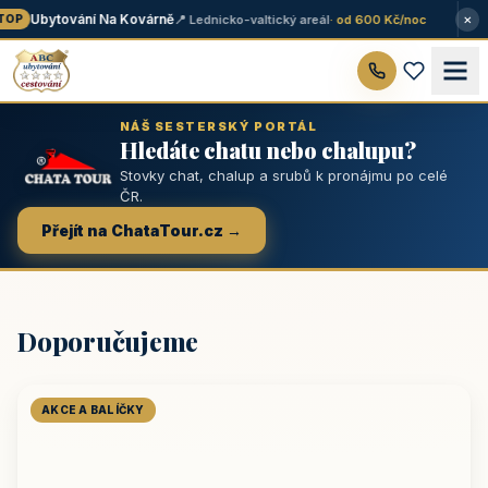
×
Ubytování Na Kovárně
📍 Lednicko-valtický areál
· od 600 Kč/noc
OP
NÁŠ SESTERSKÝ PORTÁL
Hledáte chatu nebo chalupu?
Stovky chat, chalup a srubů k pronájmu po celé
ČR.
Přejít na ChataTour.cz →
Doporučujeme
AKCE A BALÍČKY