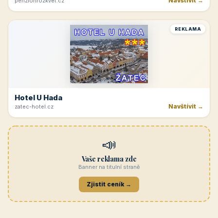
Navštívit →
penzionrozkvet.cz
REKLAMA
Hotel U Hada
Navštívit →
zatec-hotel.cz
📣
Vaše reklama zde
Banner na titulní straně
Zjistit ceník →