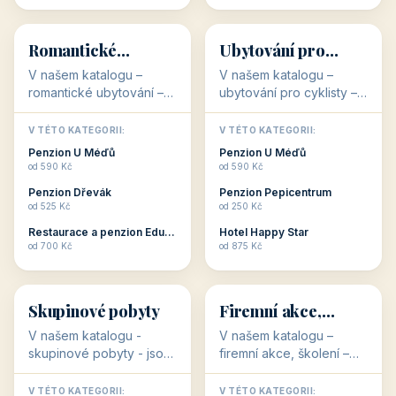
💕
🚴
32 objektů
32 objektů
Romantické
Ubytování pro
ubytování
cyklisty
V našem katalogu –
V našem katalogu –
romantické ubytování –
ubytování pro cyklisty –
jsou pro Vás připraveny
jsou pro Vás připraveny
objekty, které svojí
objekty, které jsou na
V TÉTO KATEGORII:
V TÉTO KATEGORII:
stavbou, polohou anebo
milovníky cykloturistiky
Penzion U Méďů
Penzion U Méďů
zaměřením nabízí
připraveny. Většinou mají
od 590 Kč
od 590 Kč
romantické pobyty.
přímo kolárny a...
Penzion Dřevák
Penzion Pepicentrum
Romantické ...
od 525 Kč
od 250 Kč
Restaurace a penzion Eduard
Hotel Happy Star
👥
💼
od 700 Kč
od 875 Kč
👥
💼
32 objektů
31 objektů
Skupinové pobyty
Firemní akce,
školení
V našem katalogu -
V našem katalogu –
skupinové pobyty - jsou
firemní akce, školení –
pro Vás připraveny
jsou pro Vás připraveny
objekty, které nabízí
objekty, které mají
V TÉTO KATEGORII:
V TÉTO KATEGORII: