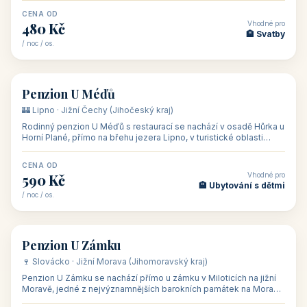
CENA OD
Vhodné pro
480 Kč
🏨 Svatby
/ noc / os.
👥 26
🏡 penzion
Penzion U Méďů
🏰 Lipno · Jižní Čechy (Jihočeský kraj)
Rodinný penzion U Méďů s restaurací se nachází v osadě Hůrka u
Horní Plané, přímo na břehu jezera Lipno, v turistické oblasti
Šumava. Pokoje
CENA OD
Vhodné pro
590 Kč
🏨 Ubytování s dětmi
/ noc / os.
👥 28
🏡 penzion
Penzion U Zámku
🍷 Slovácko · Jižní Morava (Jihomoravský kraj)
Penzion U Zámku se nachází přímo u zámku v Miloticích na jižní
Moravě, jedné z nejvýznamnějších barokních památek na Moravě,
v budově bývalé