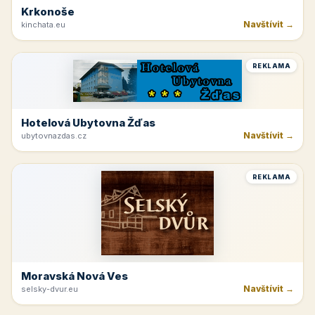
Krkonoše
Navštívit →
kinchata.eu
REKLAMA
Hotelová Ubytovna Žďas
Navštívit →
ubytovnazdas.cz
REKLAMA
Moravská Nová Ves
Navštívit →
selsky-dvur.eu