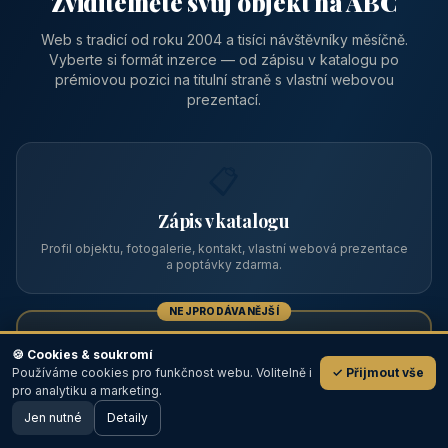
Zviditelněte svůj objekt na ABC
Web s tradicí od roku 2004 a tisíci návštěvníky měsíčně.
Vyberte si formát inzerce — od zápisu v katalogu po
prémiovou pozici na titulní straně s vlastní webovou
prezentací.
📋
Zápis v katalogu
Profil objektu, fotogalerie, kontakt, vlastní webová prezentace
a poptávky zdarma.
NEJPRODÁVANĚJŠÍ
⭐
🍪 Cookies & soukromí
Používáme cookies pro funkčnost webu. Volitelně i
✓ Přijmout vše
💬
Prémiový partner
pro analytiku a marketing.
Jen nutné
TOP pozice na titulce, přednost ve výpisech, zlatý odznak a
Detaily
🖥️ Desktop verze
Design
banner.