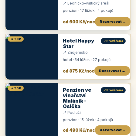
📍 Lednicko-valtický areál
penzion · 17 lůžek · 4 pokojů
od 600 Kč/noc
Rezervovat →
★ TOP
Hotel Happy
✓ Prověřeno
Star
📍 Znojemsko
hotel · 54 lůžek · 27 pokojů
od 875 Kč/noc
Rezervovat →
★ TOP
Penzion ve
✓ Prověřeno
vinařství
Maláník -
Osička
📍 Podluží
penzion · 15 lůžek · 4 pokojů
od 480 Kč/noc
Rezervovat →