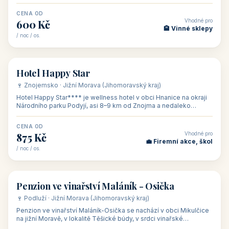
asi 8 km od dáln
CENA OD
Vhodné pro
600 Kč
🏨 Vinné sklepy
/ noc / os.
👥 54
🏨 hotel
Hotel Happy Star
🍷 Znojemsko · Jižní Morava (Jihomoravský kraj)
Hotel Happy Star**** je wellness hotel v obci Hnanice na okraji
Národního parku Podyjí, asi 8–9 km od Znojma a nedaleko
rakouských hranic, v
CENA OD
Vhodné pro
875 Kč
💼 Firemní akce, škol
/ noc / os.
👥 15
🏡 penzion
Penzion ve vinařství Maláník - Osička
🍷 Podluží · Jižní Morava (Jihomoravský kraj)
Penzion ve vinařství Maláník-Osička se nachází v obci Mikulčice
na jižní Moravě, v lokalitě Těšické búdy, v srdci vinařské
podoblasti Slovác