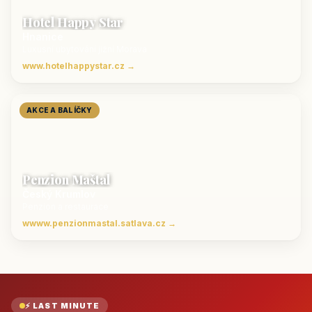
Hotel Happy Star
Hnanice
Luxusní ubytování jižní Morava
www.hotelhappystar.cz →
AKCE A BALÍČKY
Penzion Maštal
Český Krumlov
Penzion a restaurace
wwww.penzionmastal.satlava.cz →
⚡ LAST MINUTE