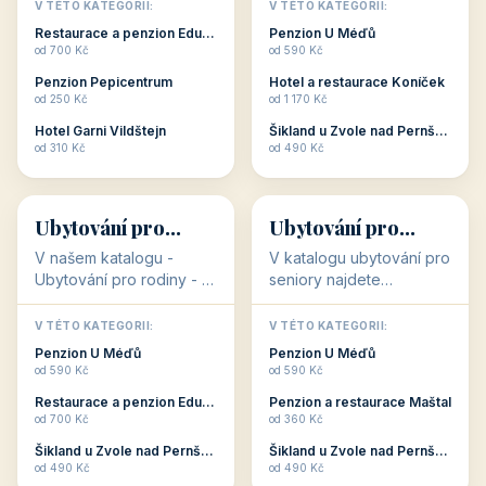
objekty, které s aktivní
objekty, které nabízí
V TÉTO KATEGORII:
V TÉTO KATEGORII:
dovolenou přímo
cenově dostupné
Restaurace a penzion Eduard
Penzion U Méďů
souvisejí. Aktivní
ubytování v ČR. Budete
od 700 Kč
od 590 Kč
dovolená nebo aktivní
překvapeni, že i v nižší
Penzion Pepicentrum
Hotel a restaurace Koníček
odpočinek jso...
c...
od 250 Kč
od 1 170 Kč
Hotel Garni Vildštejn
Šikland u Zvole nad Pernštejnem
👨‍👩‍👧‍👦
🧓
od 310 Kč
od 490 Kč
👨‍👩‍👧‍👦
🧓
34 objektů
33 objektů
Ubytování pro
Ubytování pro
rodiny
seniory
V našem katalogu -
V katalogu ubytování pro
Ubytování pro rodiny -
seniory najdete
jsou pro Vás připraveny
penziony a hotely, které
objekty, které svojí
jsou přizpůsobeny pro
V TÉTO KATEGORII:
V TÉTO KATEGORII:
polohou či vybaveností,
ubytování klientů vyššího
Penzion U Méďů
Penzion U Méďů
nabízí klidné ubytování
věku. Některé z nich
od 590 Kč
od 590 Kč
pro rodiny. Penziony,...
nabízí speciální balíč...
Restaurace a penzion Eduard
Penzion a restaurace Maštal
od 700 Kč
od 360 Kč
Šikland u Zvole nad Pernštejnem
Šikland u Zvole nad Pernštejnem
💕
🚴
od 490 Kč
od 490 Kč