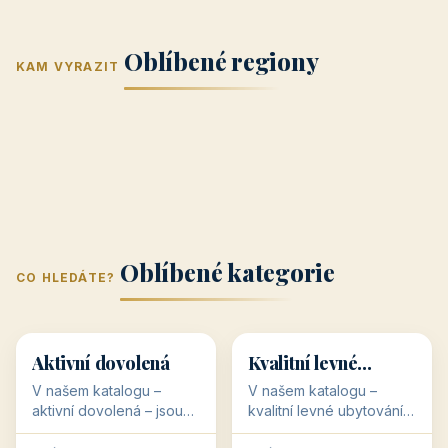
Jižní Morava
Jižní Čechy
(Jihomoravský
(Jihočeský
Střední Čechy
Oblíbené regiony
kraj)
Karlovarský
kraj)
KAM VYRAZIT
Zlínský kraj
Žilinský
(Středočeský
11 objektů
kraj
9 objektů
Liberecký kraj
6 objektů
Plzeňský kraj
4 objekty
kraj)
3 objekty
3 objekty
3 objekty
3 objekty
Oblíbené kategorie
CO HLEDÁTE?
🥾
💰
🥾
💰
36 objektů
34 objektů
Aktivní dovolená
Kvalitní levné
ubytování
V našem katalogu –
V našem katalogu –
aktivní dovolená – jsou
kvalitní levné ubytování –
pro Vás připraveny
jsou pro Vás připraveny