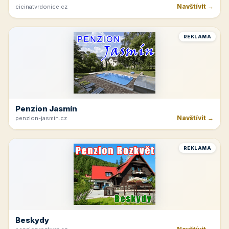
Navštívit →
cicinatvrdonice.cz
REKLAMA
Penzion Jasmín
Navštívit →
penzion-jasmin.cz
REKLAMA
Beskydy