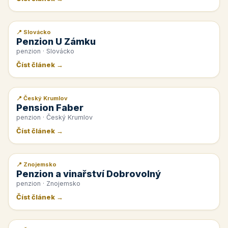
📍 Slovácko
📰 PR článek
Penzion U Zámku
penzion · Slovácko
Číst článek →
📍 Český Krumlov
📰 PR článek
Pension Faber
penzion · Český Krumlov
Číst článek →
📍 Znojemsko
📰 PR článek
Penzion a vinařství Dobrovolný
penzion · Znojemsko
Číst článek →