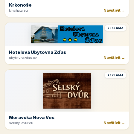
Krkonoše
Navštívit →
kinchata.eu
REKLAMA
Hotelová Ubytovna Žďas
Navštívit →
ubytovnazdas.cz
REKLAMA
Moravská Nová Ves
Navštívit →
selsky-dvur.eu