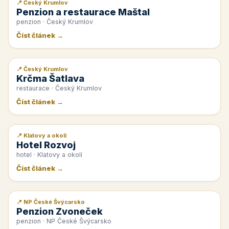
📍 Český Krumlov
📰 PR článek
Penzion a restaurace Maštal
penzion · Český Krumlov
Číst článek →
📍 Český Krumlov
📰 PR článek
Krčma Šatlava
restaurace · Český Krumlov
Číst článek →
📍 Klatovy a okolí
📰 PR článek
Hotel Rozvoj
hotel · Klatovy a okolí
Číst článek →
📍 NP České Švýcarsko
📰 PR článek
Penzion Zvoneček
penzion · NP České Švýcarsko