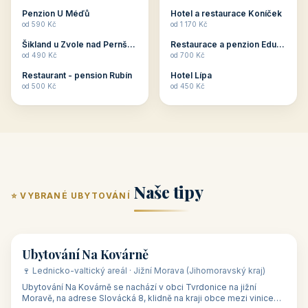
ubytování skupin v
zkušenosti pořádat i
Penzion U Méďů
Hotel a restaurace Koníček
penzionech, hotelích a
menší firemní akce a
od 590 Kč
od 1 170 Kč
apartmánech v ČR.
firemní školení, ale také
Šikland u Zvole nad Pernštejnem
Restaurace a penzion Eduard
Budete překva...
ob...
od 490 Kč
od 700 Kč
Restaurant - pension Rubín
Hotel Lípa
od 500 Kč
od 450 Kč
Naše tipy
⭐ VYBRANÉ UBYTOVÁNÍ
👥 17
🏡 penzion
Ubytování Na Kovárně
🍷 Lednicko-valtický areál · Jižní Morava (Jihomoravský kraj)
Ubytování Na Kovárně se nachází v obci Tvrdonice na jižní
Moravě, na adrese Slovácká 8, klidně na kraji obce mezi vinicemi,