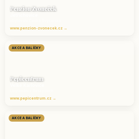
Penzion Zvoneček
Jetřichovice
ubytování České Švýcarsko
www.penzion-zvonecek.cz →
AKCE A BALÍČKY
Pepicentrum
Velké Karlovice
Ubytování v Beskydech
www.pepicentrum.cz →
AKCE A BALÍČKY