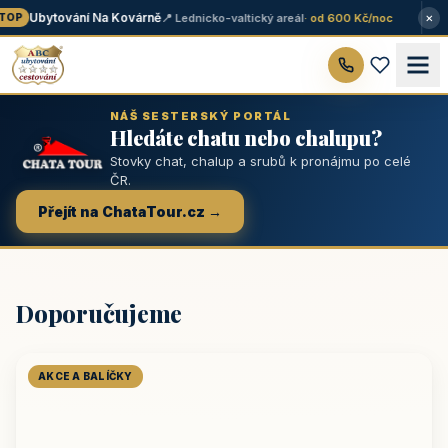
×
Ubytování Na Kovárně
📍 Lednicko-valtický areál
· od 600 Kč/noc
OP
NÁŠ SESTERSKÝ PORTÁL
Hledáte chatu nebo chalupu?
Stovky chat, chalup a srubů k pronájmu po celé
ČR.
Přejít na ChataTour.cz →
Doporučujeme
AKCE A BALÍČKY