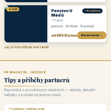
★ TOP
Penzion U
✓ Prověřeno
Méďů
📍 Lipno
penzion · 26 lůžek · 15 pokojů
od 590 Kč/noc
Rezervovat →
DALŠÍ PROVĚŘENÍ PARTNEŘI
Penzion U Zámku
Pension Faber
Penzion a vinařství Dobrovolný
Penzion a restaurace Maštal
Krčma Šatlava
Hotel Rozvoj
Penzion Zvoneček
Penzion Selský dvůr
Penzion Thallerův dům
Hotel Lípa
★
od 500 Kč
★
od 845 Kč
★
od 300 Kč
★
od 360 Kč
★
🍽️
★
od 400 Kč
★
od 550 Kč
★
od 530 Kč
★
od 1 190 Kč
★
od 450 Kč
PR MAGAZÍN · INZERCE
Tipy a příběhy partnerů
Reportáže o prověřených objektech — aktivity, aktuální
nabídky a kontakt na jednom místě.
📍 Lednicko-valtický areál
📰 PR článek