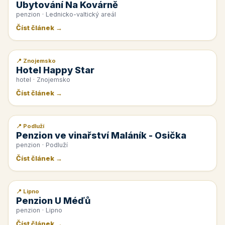
Ubytování Na Kovárně
penzion · Lednicko-valtický areál
Číst článek →
📍 Znojemsko
📰 PR článek
Hotel Happy Star
hotel · Znojemsko
Číst článek →
📍 Podluží
📰 PR článek
Penzion ve vinařství Maláník - Osička
penzion · Podluží
Číst článek →
📍 Lipno
📰 PR článek
Penzion U Méďů
penzion · Lipno
Číst článek →