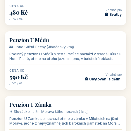
CENA OD
Vhodné pro
480 Kč
🏨 Svatby
/ noc / os.
👥 26
🏡 penzion
Penzion U Méďů
🏰 Lipno · Jižní Čechy (Jihočeský kraj)
Rodinný penzion U Méďů s restaurací se nachází v osadě Hůrka u
Horní Plané, přímo na břehu jezera Lipno, v turistické oblasti
Šumava. Pokoje
CENA OD
Vhodné pro
590 Kč
🏨 Ubytování s dětmi
/ noc / os.
👥 28
🏡 penzion
Penzion U Zámku
🍷 Slovácko · Jižní Morava (Jihomoravský kraj)
Penzion U Zámku se nachází přímo u zámku v Miloticích na jižní
Moravě, jedné z nejvýznamnějších barokních památek na Moravě,
v budově bývalé