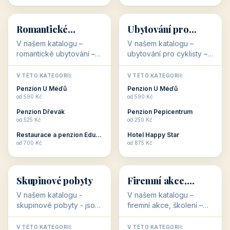
💕
🚴
32 objektů
32 objektů
Romantické
Ubytování pro
ubytování
cyklisty
V našem katalogu –
V našem katalogu –
romantické ubytování –
ubytování pro cyklisty –
jsou pro Vás připraveny
jsou pro Vás připraveny
objekty, které svojí
objekty, které jsou na
V TÉTO KATEGORII:
V TÉTO KATEGORII:
stavbou, polohou anebo
milovníky cykloturistiky
Penzion U Méďů
Penzion U Méďů
zaměřením nabízí
připraveny. Většinou mají
od 590 Kč
od 590 Kč
romantické pobyty.
přímo kolárny a...
Penzion Dřevák
Penzion Pepicentrum
Romantické ...
od 525 Kč
od 250 Kč
Restaurace a penzion Eduard
Hotel Happy Star
👥
💼
od 700 Kč
od 875 Kč
👥
💼
32 objektů
31 objektů
Skupinové pobyty
Firemní akce,
školení
V našem katalogu -
V našem katalogu –
skupinové pobyty - jsou
firemní akce, školení –
pro Vás připraveny
jsou pro Vás připraveny
objekty, které nabízí
objekty, které mají
V TÉTO KATEGORII:
V TÉTO KATEGORII: