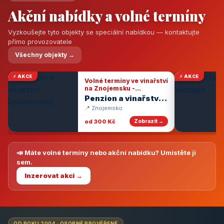
Akční nabídky a volné termíny
Vyzkoušejte tyto objekty se speciální nabídkou — kontaktujte
přímo provozovatele
Všechny objekty →
⚡ AKCE
⚡ AKCE
Volné termíny ve vinařství
na Znojemsku -
degustace vín
Penzion a vinařství
Dobrovolný
📍 Znojemsko
od 300 Kč
Zobrazit →
📣 Máte volné termíny nebo akční nabídku? Umístěte ji
sem.
Inzerovat akci →
OD ROKU 2004 · OSOBNĚ PROVĚŘENÉ