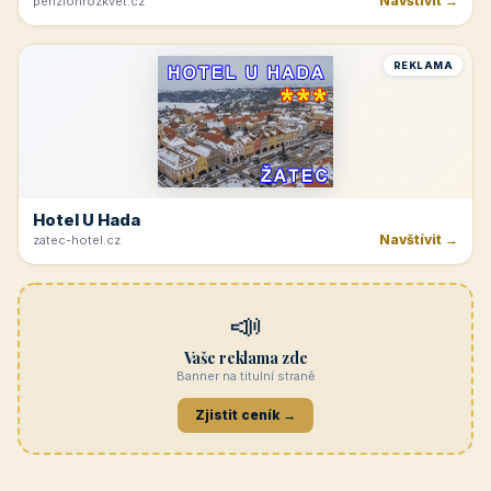
Navštívit →
penzionrozkvet.cz
REKLAMA
Hotel U Hada
Navštívit →
zatec-hotel.cz
📣
Vaše reklama zde
Banner na titulní straně
Zjistit ceník →