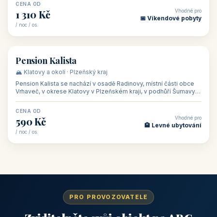
CENA OD
Vhodné pro
1 310 Kč
📅 Víkendové pobyty
/ noc / os.
👥 40
🏡 penzion
Pension Kalista
🏔️ Klatovy a okolí · Plzeňský kraj
Pension Kalista se nachází v osadě Radinovy, místní části obce
Vrhaveč, v okrese Klatovy v Plzeňském kraji, v podhůří Šumavy
— do města Klat
CENA OD
Vhodné pro
590 Kč
🏨 Levné ubytování
/ noc / os.
PRO PROVOZOVATELE