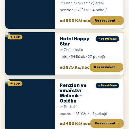
📍 Lednicko-valtický areál
penzion · 17 lůžek · 4 pokojů
od 600 Kč/noc
Rezervovat →
★ TOP
Hotel Happy
✓ Prověřeno
Star
📍 Znojemsko
hotel · 54 lůžek · 27 pokojů
od 875 Kč/noc
Rezervovat →
★ TOP
Penzion ve
✓ Prověřeno
vinařství
Maláník -
Osička
📍 Podluží
penzion · 15 lůžek · 4 pokojů
od 480 Kč/noc
Rezervovat →