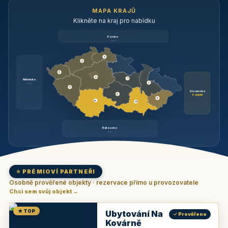
MAPA KRAJŮ
Klikněte na kraj pro nabídku
Polsko
brzy
3
3
3
3
1
Německo
1
brzy
3
Slovensko
2
6 objektů
6
9
11
Rakousko
brzy
⭐ PRÉMIOVÍ PARTNEŘI
Osobně prověřené objekty · rezervace přímo u provozovatele
Chci sem svůj objekt →
★ TOP
Ubytování Na
✓ Prověřeno
Kovárně