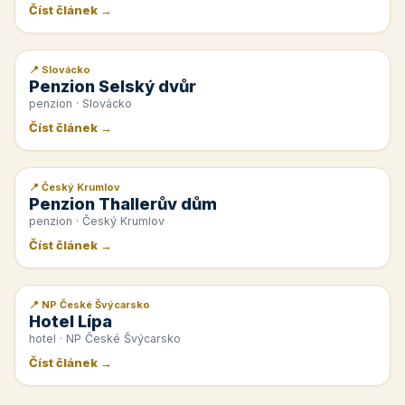
Číst článek →
📍 Slovácko
📰 PR článek
Penzion Selský dvůr
penzion · Slovácko
Číst článek →
📍 Český Krumlov
📰 PR článek
Penzion Thallerův dům
penzion · Český Krumlov
Číst článek →
📍 NP České Švýcarsko
📰 PR článek
Hotel Lípa
hotel · NP České Švýcarsko
Číst článek →