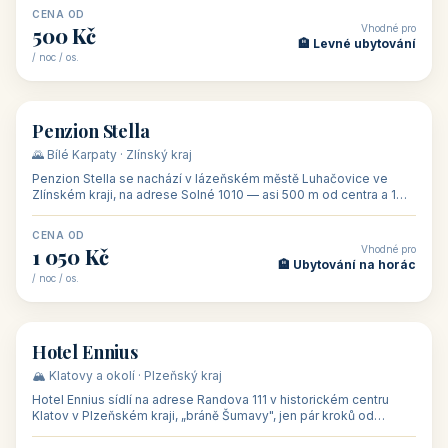
CENA OD
Vhodné pro
500 Kč
🏨 Levné ubytování
/ noc / os.
👥 44
🏡 penzion
Penzion Stella
🌄 Bílé Karpaty · Zlínský kraj
Penzion Stella se nachází v lázeňském městě Luhačovice ve
Zlínském kraji, na adrese Solné 1010 — asi 500 m od centra a 1
km od lázeňské kolo
CENA OD
Vhodné pro
1 050 Kč
🏨 Ubytování na horác
/ noc / os.
👥 50
🏨 hotel
Hotel Ennius
🏔️ Klatovy a okolí · Plzeňský kraj
Hotel Ennius sídlí na adrese Randova 111 v historickém centru
Klatov v Plzeňském kraji, „bráně Šumavy", jen pár kroků od
hlavního náměs