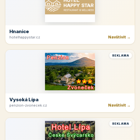
Hnanice
Navštívit →
hotelhappystar.cz
REKLAMA
Vysoká Lípa
Navštívit →
penzion-zvonecek.cz
REKLAMA