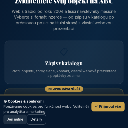
Zviditelněte svůj objekt na ABC
Web s tradicí od roku 2004 a tisíci návštěvníky měsíčně.
Vyberte si formát inzerce — od zápisu v katalogu po
prémiovou pozici na titulní straně s vlastní webovou
prezentací.
📋
Zápis v katalogu
Profil objektu, fotogalerie, kontakt, vlastní webová prezentace
a poptávky zdarma.
NEJPRODÁVANĚJŠÍ
⭐
🍪 Cookies & soukromí
Používáme cookies pro funkčnost webu. Volitelně i
✓ Přijmout vše
💬
Prémiový partner
pro analytiku a marketing.
Jen nutné
TOP pozice na titulce, přednost ve výpisech, zlatý odznak a
Detaily
🖥️ Desktop verze
Design
banner.