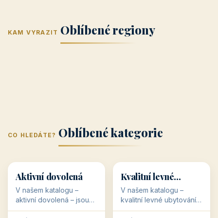
Jižní Morava
Jižní Čechy
(Jihomoravský
(Jihočeský
Střední Čechy
Oblíbené regiony
kraj)
Karlovarský
kraj)
KAM VYRAZIT
Zlínský kraj
Žilinský
(Středočeský
11 objektů
kraj
9 objektů
Liberecký kraj
6 objektů
Plzeňský kraj
4 objekty
kraj)
3 objekty
3 objekty
3 objekty
3 objekty
Oblíbené kategorie
CO HLEDÁTE?
🥾
💰
🥾
💰
36 objektů
34 objektů
Aktivní dovolená
Kvalitní levné
ubytování
V našem katalogu –
V našem katalogu –
aktivní dovolená – jsou
kvalitní levné ubytování –
pro Vás připraveny
jsou pro Vás připraveny