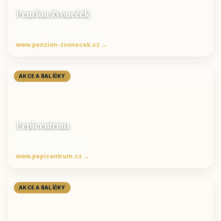
Penzion Zvoneček
Jetřichovice
ubytování České Švýcarsko
www.penzion-zvonecek.cz →
AKCE A BALÍČKY
Pepicentrum
Velké Karlovice
Ubytování v Beskydech
www.pepicentrum.cz →
AKCE A BALÍČKY