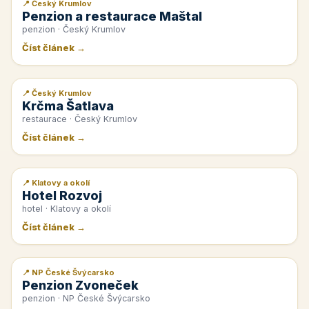
📍 Český Krumlov
📰 PR článek
Penzion a restaurace Maštal
penzion · Český Krumlov
Číst článek →
📍 Český Krumlov
📰 PR článek
Krčma Šatlava
restaurace · Český Krumlov
Číst článek →
📍 Klatovy a okolí
📰 PR článek
Hotel Rozvoj
hotel · Klatovy a okolí
Číst článek →
📍 NP České Švýcarsko
📰 PR článek
Penzion Zvoneček
penzion · NP České Švýcarsko