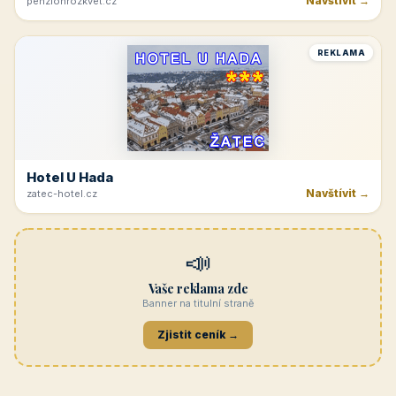
Navštívit →
penzionrozkvet.cz
REKLAMA
Hotel U Hada
Navštívit →
zatec-hotel.cz
📣
Vaše reklama zde
Banner na titulní straně
Zjistit ceník →