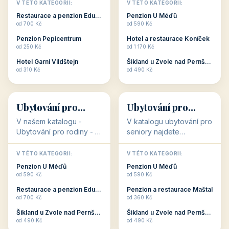
objekty, které s aktivní
objekty, které nabízí
V TÉTO KATEGORII:
V TÉTO KATEGORII:
dovolenou přímo
cenově dostupné
Restaurace a penzion Eduard
Penzion U Méďů
souvisejí. Aktivní
ubytování v ČR. Budete
od 700 Kč
od 590 Kč
dovolená nebo aktivní
překvapeni, že i v nižší
Penzion Pepicentrum
Hotel a restaurace Koníček
odpočinek jso...
c...
od 250 Kč
od 1 170 Kč
Hotel Garni Vildštejn
Šikland u Zvole nad Pernštejnem
👨‍👩‍👧‍👦
🧓
od 310 Kč
od 490 Kč
👨‍👩‍👧‍👦
🧓
34 objektů
33 objektů
Ubytování pro
Ubytování pro
rodiny
seniory
V našem katalogu -
V katalogu ubytování pro
Ubytování pro rodiny -
seniory najdete
jsou pro Vás připraveny
penziony a hotely, které
objekty, které svojí
jsou přizpůsobeny pro
V TÉTO KATEGORII:
V TÉTO KATEGORII:
polohou či vybaveností,
ubytování klientů vyššího
Penzion U Méďů
Penzion U Méďů
nabízí klidné ubytování
věku. Některé z nich
od 590 Kč
od 590 Kč
pro rodiny. Penziony,...
nabízí speciální balíč...
Restaurace a penzion Eduard
Penzion a restaurace Maštal
od 700 Kč
od 360 Kč
Šikland u Zvole nad Pernštejnem
Šikland u Zvole nad Pernštejnem
💕
🚴
od 490 Kč
od 490 Kč