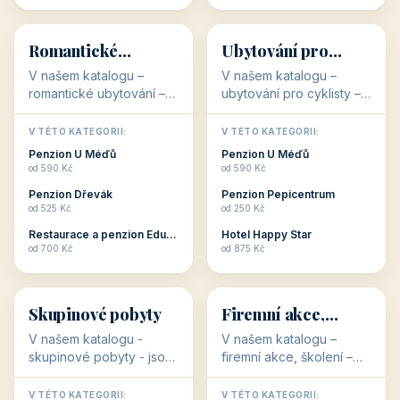
💕
🚴
32 objektů
32 objektů
Romantické
Ubytování pro
ubytování
cyklisty
V našem katalogu –
V našem katalogu –
romantické ubytování –
ubytování pro cyklisty –
jsou pro Vás připraveny
jsou pro Vás připraveny
objekty, které svojí
objekty, které jsou na
V TÉTO KATEGORII:
V TÉTO KATEGORII:
stavbou, polohou anebo
milovníky cykloturistiky
Penzion U Méďů
Penzion U Méďů
zaměřením nabízí
připraveny. Většinou mají
od 590 Kč
od 590 Kč
romantické pobyty.
přímo kolárny a...
Penzion Dřevák
Penzion Pepicentrum
Romantické ...
od 525 Kč
od 250 Kč
Restaurace a penzion Eduard
Hotel Happy Star
👥
💼
od 700 Kč
od 875 Kč
👥
💼
32 objektů
31 objektů
Skupinové pobyty
Firemní akce,
školení
V našem katalogu -
V našem katalogu –
skupinové pobyty - jsou
firemní akce, školení –
pro Vás připraveny
jsou pro Vás připraveny
objekty, které nabízí
objekty, které mají
V TÉTO KATEGORII:
V TÉTO KATEGORII: