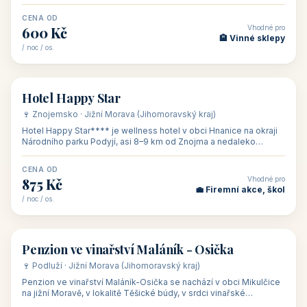
asi 8 km od dáln
CENA OD
Vhodné pro
600 Kč
🏨 Vinné sklepy
/ noc / os.
👥 54
🏨 hotel
Hotel Happy Star
🍷 Znojemsko · Jižní Morava (Jihomoravský kraj)
Hotel Happy Star**** je wellness hotel v obci Hnanice na okraji
Národního parku Podyjí, asi 8–9 km od Znojma a nedaleko
rakouských hranic, v
CENA OD
Vhodné pro
875 Kč
💼 Firemní akce, škol
/ noc / os.
👥 15
🏡 penzion
Penzion ve vinařství Maláník - Osička
🍷 Podluží · Jižní Morava (Jihomoravský kraj)
Penzion ve vinařství Maláník-Osička se nachází v obci Mikulčice
na jižní Moravě, v lokalitě Těšické búdy, v srdci vinařské
podoblasti Slovác