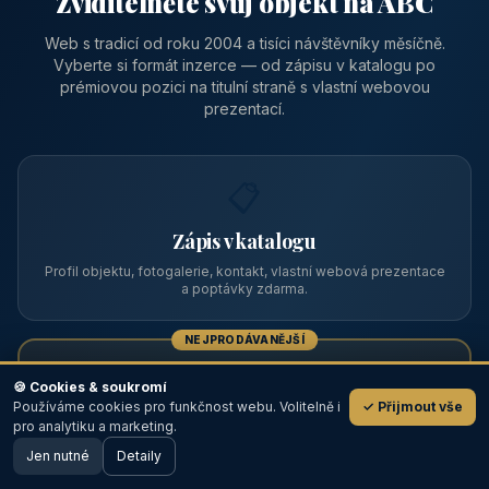
Zviditelněte svůj objekt na ABC
Web s tradicí od roku 2004 a tisíci návštěvníky měsíčně.
Vyberte si formát inzerce — od zápisu v katalogu po
prémiovou pozici na titulní straně s vlastní webovou
prezentací.
📋
Zápis v katalogu
Profil objektu, fotogalerie, kontakt, vlastní webová prezentace
a poptávky zdarma.
NEJPRODÁVANĚJŠÍ
⭐
🍪 Cookies & soukromí
Používáme cookies pro funkčnost webu. Volitelně i
✓ Přijmout vše
💬
Prémiový partner
pro analytiku a marketing.
Jen nutné
TOP pozice na titulce, přednost ve výpisech, zlatý odznak a
Detaily
🖥️ Desktop verze
Design
banner.