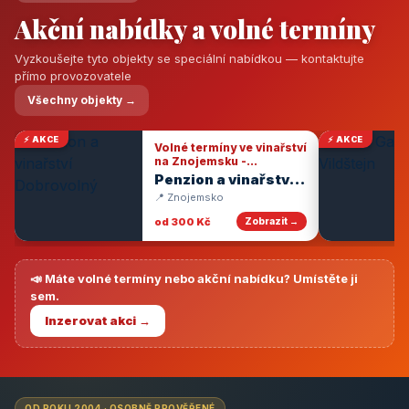
Akční nabídky a volné termíny
Vyzkoušejte tyto objekty se speciální nabídkou — kontaktujte
přímo provozovatele
Všechny objekty →
⚡ AKCE
⚡ AKCE
Volné termíny ve vinařství
na Znojemsku -
degustace vín
Penzion a vinařství
Dobrovolný
📍 Znojemsko
od 300 Kč
Zobrazit →
📣 Máte volné termíny nebo akční nabídku? Umístěte ji
sem.
Inzerovat akci →
OD ROKU 2004 · OSOBNĚ PROVĚŘENÉ