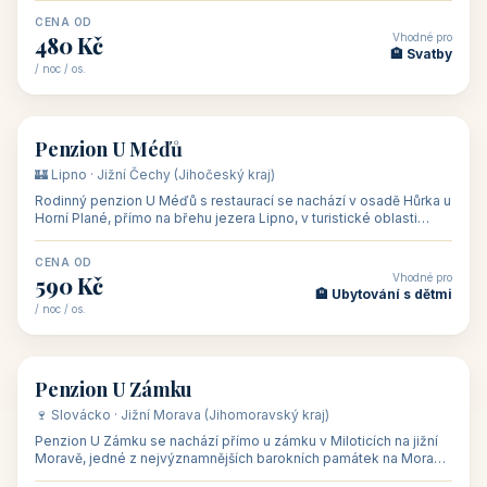
CENA OD
Vhodné pro
480 Kč
🏨 Svatby
/ noc / os.
👥 26
🏡 penzion
Penzion U Méďů
🏰 Lipno · Jižní Čechy (Jihočeský kraj)
Rodinný penzion U Méďů s restaurací se nachází v osadě Hůrka u
Horní Plané, přímo na břehu jezera Lipno, v turistické oblasti
Šumava. Pokoje
CENA OD
Vhodné pro
590 Kč
🏨 Ubytování s dětmi
/ noc / os.
👥 28
🏡 penzion
Penzion U Zámku
🍷 Slovácko · Jižní Morava (Jihomoravský kraj)
Penzion U Zámku se nachází přímo u zámku v Miloticích na jižní
Moravě, jedné z nejvýznamnějších barokních památek na Moravě,
v budově bývalé