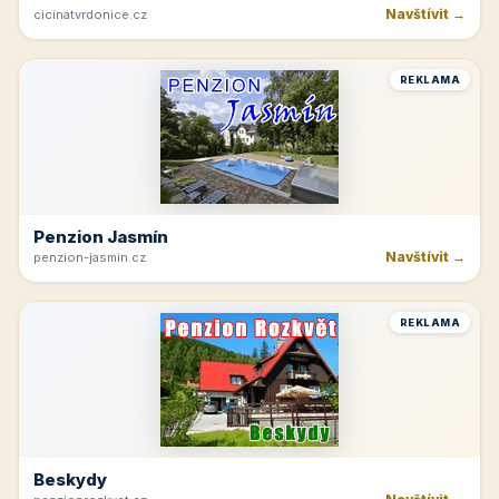
Navštívit →
cicinatvrdonice.cz
REKLAMA
Penzion Jasmín
Navštívit →
penzion-jasmin.cz
REKLAMA
Beskydy