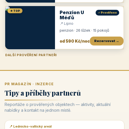
★ TOP
Penzion U
✓ Prověřeno
Méďů
📍 Lipno
penzion · 26 lůžek · 15 pokojů
od 590 Kč/noc
Rezervovat →
DALŠÍ PROVĚŘENÍ PARTNEŘI
Penzion U Zámku
Pension Faber
Penzion a vinařství Dobrovolný
Penzion a restaurace Maštal
Krčma Šatlava
Hotel Rozvoj
Penzion Zvoneček
Penzion Selský dvůr
Penzion Thallerův dům
Hotel Lípa
★
od 500 Kč
★
od 845 Kč
★
od 300 Kč
★
od 360 Kč
★
🍽️
★
od 400 Kč
★
od 550 Kč
★
od 530 Kč
★
od 1 190 Kč
★
od 450 Kč
PR MAGAZÍN · INZERCE
Tipy a příběhy partnerů
Reportáže o prověřených objektech — aktivity, aktuální
nabídky a kontakt na jednom místě.
📍 Lednicko-valtický areál
📰 PR článek