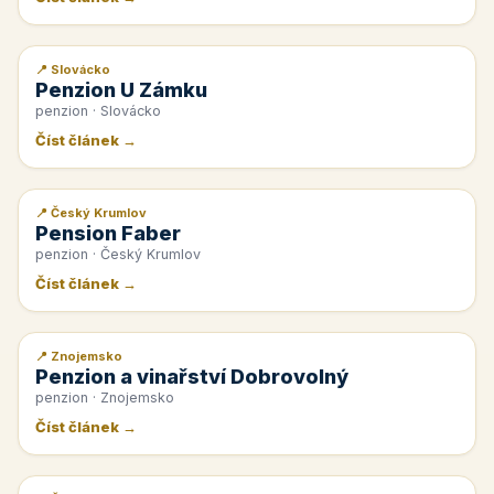
📍 Slovácko
📰 PR článek
Penzion U Zámku
penzion · Slovácko
Číst článek →
📍 Český Krumlov
📰 PR článek
Pension Faber
penzion · Český Krumlov
Číst článek →
📍 Znojemsko
📰 PR článek
Penzion a vinařství Dobrovolný
penzion · Znojemsko
Číst článek →