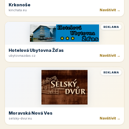
Krkonoše
Navštívit →
kinchata.eu
REKLAMA
Hotelová Ubytovna Žďas
Navštívit →
ubytovnazdas.cz
REKLAMA
Moravská Nová Ves
Navštívit →
selsky-dvur.eu