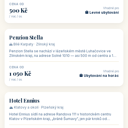
CENA OD
Vhodné pro
500 Kč
🏨 Levné ubytování
/ noc / os.
👥 44
🏡 penzion
Penzion Stella
🌄 Bílé Karpaty · Zlínský kraj
Penzion Stella se nachází v lázeňském městě Luhačovice ve
Zlínském kraji, na adrese Solné 1010 — asi 500 m od centra a 1
km od lázeňské kolo
CENA OD
Vhodné pro
1 050 Kč
🏨 Ubytování na horác
/ noc / os.
👥 50
🏨 hotel
Hotel Ennius
🏔️ Klatovy a okolí · Plzeňský kraj
Hotel Ennius sídlí na adrese Randova 111 v historickém centru
Klatov v Plzeňském kraji, „bráně Šumavy", jen pár kroků od
hlavního náměs