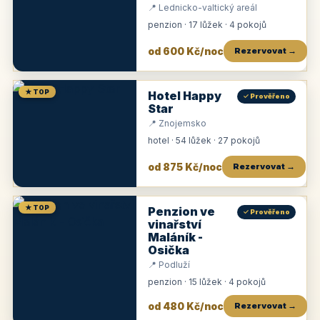
📍 Lednicko-valtický areál
penzion · 17 lůžek · 4 pokojů
od 600 Kč/noc
Rezervovat →
★ TOP
Hotel Happy
✓ Prověřeno
Star
📍 Znojemsko
hotel · 54 lůžek · 27 pokojů
od 875 Kč/noc
Rezervovat →
★ TOP
Penzion ve
✓ Prověřeno
vinařství
Maláník -
Osička
📍 Podluží
penzion · 15 lůžek · 4 pokojů
od 480 Kč/noc
Rezervovat →