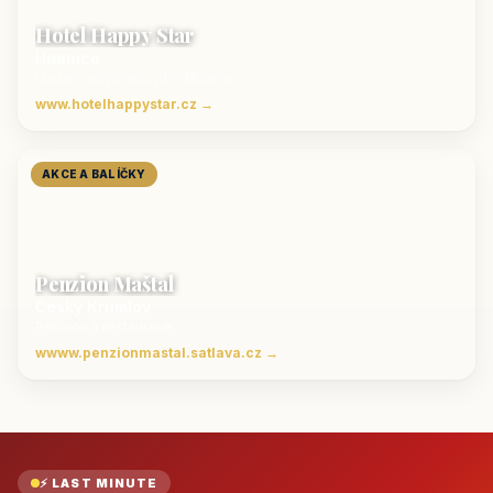
Hotel Happy Star
Hnanice
Luxusní ubytování jižní Morava
www.hotelhappystar.cz →
AKCE A BALÍČKY
Penzion Maštal
Český Krumlov
Penzion a restaurace
wwww.penzionmastal.satlava.cz →
⚡ LAST MINUTE