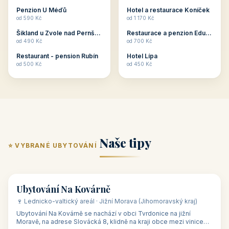
ubytování skupin v
zkušenosti pořádat i
Penzion U Méďů
Hotel a restaurace Koníček
penzionech, hotelích a
menší firemní akce a
od 590 Kč
od 1 170 Kč
apartmánech v ČR.
firemní školení, ale také
Šikland u Zvole nad Pernštejnem
Restaurace a penzion Eduard
Budete překva...
ob...
od 490 Kč
od 700 Kč
Restaurant - pension Rubín
Hotel Lípa
od 500 Kč
od 450 Kč
Naše tipy
⭐ VYBRANÉ UBYTOVÁNÍ
👥 17
🏡 penzion
Ubytování Na Kovárně
🍷 Lednicko-valtický areál · Jižní Morava (Jihomoravský kraj)
Ubytování Na Kovárně se nachází v obci Tvrdonice na jižní
Moravě, na adrese Slovácká 8, klidně na kraji obce mezi vinicemi,