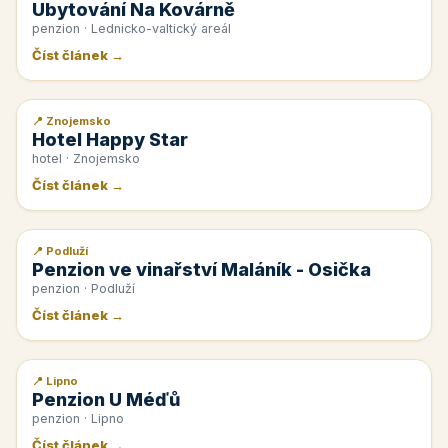
Ubytování Na Kovárně
penzion · Lednicko-valtický areál
Číst článek →
📍 Znojemsko
📰 PR článek
Hotel Happy Star
hotel · Znojemsko
Číst článek →
📍 Podluží
📰 PR článek
Penzion ve vinařství Maláník - Osička
penzion · Podluží
Číst článek →
📍 Lipno
📰 PR článek
Penzion U Méďů
penzion · Lipno
Číst článek →