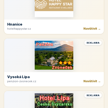
Hnanice
Navštívit →
hotelhappystar.cz
REKLAMA
Vysoká Lípa
Navštívit →
penzion-zvonecek.cz
REKLAMA