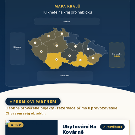
MAPA KRAJŮ
Klikněte na kraj pro nabídku
Polsko
brzy
3
3
3
3
1
Německo
1
brzy
3
Slovensko
2
6 objektů
6
9
11
Rakousko
brzy
⭐ PRÉMIOVÍ PARTNEŘI
Osobně prověřené objekty · rezervace přímo u provozovatele
Chci sem svůj objekt →
★ TOP
Ubytování Na
✓ Prověřeno
Kovárně