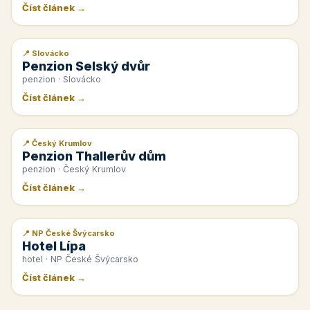
Číst článek →
📍 Slovácko
📰 PR článek
Penzion Selský dvůr
penzion · Slovácko
Číst článek →
📍 Český Krumlov
📰 PR článek
Penzion Thallerův dům
penzion · Český Krumlov
Číst článek →
📍 NP České Švýcarsko
📰 PR článek
Hotel Lípa
hotel · NP České Švýcarsko
Číst článek →