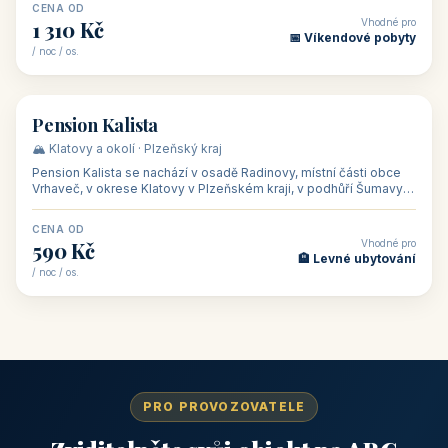
CENA OD
Vhodné pro
1 310 Kč
📅 Víkendové pobyty
/ noc / os.
👥 40
🏡 penzion
Pension Kalista
🏔️ Klatovy a okolí · Plzeňský kraj
Pension Kalista se nachází v osadě Radinovy, místní části obce
Vrhaveč, v okrese Klatovy v Plzeňském kraji, v podhůří Šumavy
— do města Klat
CENA OD
Vhodné pro
590 Kč
🏨 Levné ubytování
/ noc / os.
PRO PROVOZOVATELE