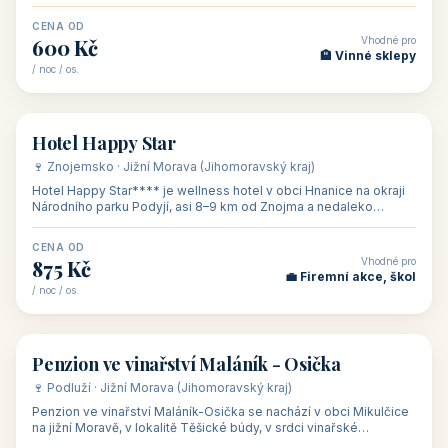
asi 8 km od dáln
CENA OD
Vhodné pro
600 Kč
🏨 Vinné sklepy
/ noc / os.
👥 54
🏨 hotel
Hotel Happy Star
🍷 Znojemsko · Jižní Morava (Jihomoravský kraj)
Hotel Happy Star**** je wellness hotel v obci Hnanice na okraji
Národního parku Podyjí, asi 8–9 km od Znojma a nedaleko
rakouských hranic, v
CENA OD
Vhodné pro
875 Kč
💼 Firemní akce, škol
/ noc / os.
👥 15
🏡 penzion
Penzion ve vinařství Maláník - Osička
🍷 Podluží · Jižní Morava (Jihomoravský kraj)
Penzion ve vinařství Maláník-Osička se nachází v obci Mikulčice
na jižní Moravě, v lokalitě Těšické búdy, v srdci vinařské
podoblasti Slovác