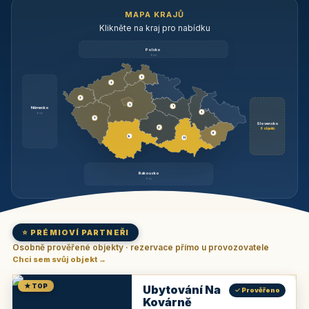
MAPA KRAJŮ
Klikněte na kraj pro nabídku
Polsko
brzy
3
3
3
3
1
Německo
1
brzy
3
Slovensko
2
6 objektů
6
9
11
Rakousko
brzy
⭐ PRÉMIOVÍ PARTNEŘI
Osobně prověřené objekty · rezervace přímo u provozovatele
Chci sem svůj objekt →
★ TOP
Ubytování Na
✓ Prověřeno
Kovárně