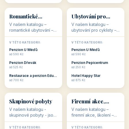
💕
🚴
32 objektů
32 objektů
Romantické
Ubytování pro
ubytování
cyklisty
V našem katalogu –
V našem katalogu –
romantické ubytování –
ubytování pro cyklisty –
jsou pro Vás připraveny
jsou pro Vás připraveny
objekty, které svojí
objekty, které jsou na
V TÉTO KATEGORII:
V TÉTO KATEGORII:
stavbou, polohou anebo
milovníky cykloturistiky
Penzion U Méďů
Penzion U Méďů
zaměřením nabízí
připraveny. Většinou mají
od 590 Kč
od 590 Kč
romantické pobyty.
přímo kolárny a...
Penzion Dřevák
Penzion Pepicentrum
Romantické ...
od 525 Kč
od 250 Kč
Restaurace a penzion Eduard
Hotel Happy Star
👥
💼
od 700 Kč
od 875 Kč
👥
💼
32 objektů
31 objektů
Skupinové pobyty
Firemní akce,
školení
V našem katalogu -
V našem katalogu –
skupinové pobyty - jsou
firemní akce, školení –
pro Vás připraveny
jsou pro Vás připraveny
objekty, které nabízí
objekty, které mají
V TÉTO KATEGORII:
V TÉTO KATEGORII: