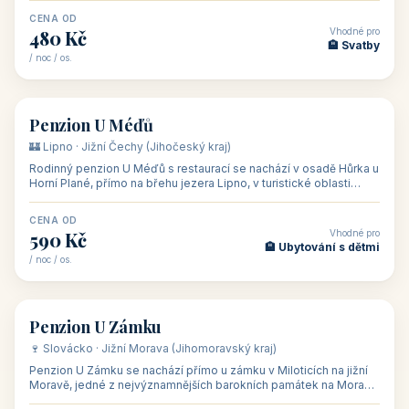
CENA OD
Vhodné pro
480 Kč
🏨 Svatby
/ noc / os.
👥 26
🏡 penzion
Penzion U Méďů
🏰 Lipno · Jižní Čechy (Jihočeský kraj)
Rodinný penzion U Méďů s restaurací se nachází v osadě Hůrka u
Horní Plané, přímo na břehu jezera Lipno, v turistické oblasti
Šumava. Pokoje
CENA OD
Vhodné pro
590 Kč
🏨 Ubytování s dětmi
/ noc / os.
👥 28
🏡 penzion
Penzion U Zámku
🍷 Slovácko · Jižní Morava (Jihomoravský kraj)
Penzion U Zámku se nachází přímo u zámku v Miloticích na jižní
Moravě, jedné z nejvýznamnějších barokních památek na Moravě,
v budově bývalé