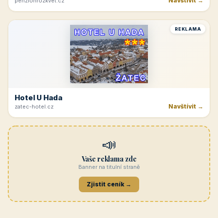
Navštívit →
penzionrozkvet.cz
REKLAMA
Hotel U Hada
Navštívit →
zatec-hotel.cz
📣
Vaše reklama zde
Banner na titulní straně
Zjistit ceník →