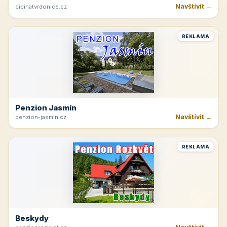
Navštívit →
cicinatvrdonice.cz
REKLAMA
Penzion Jasmín
Navštívit →
penzion-jasmin.cz
REKLAMA
Beskydy