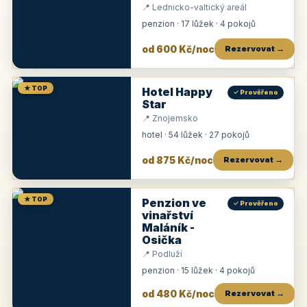
📍 Lednicko-valtický areál
penzion · 17 lůžek · 4 pokojů
od 600 Kč/noc
Rezervovat →
★ TOP
Hotel Happy
✓ Prověřeno
Star
📍 Znojemsko
hotel · 54 lůžek · 27 pokojů
od 875 Kč/noc
Rezervovat →
★ TOP
Penzion ve
✓ Prověřeno
vinařství
Maláník -
Osička
📍 Podluží
penzion · 15 lůžek · 4 pokojů
od 480 Kč/noc
Rezervovat →