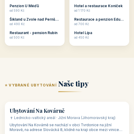
ubytování skupin v
zkušenosti pořádat i
Penzion U Méďů
Hotel a restaurace Koníček
penzionech, hotelích a
menší firemní akce a
od 590 Kč
od 1 170 Kč
apartmánech v ČR.
firemní školení, ale také
Šikland u Zvole nad Pernštejnem
Restaurace a penzion Eduard
Budete překva...
ob...
od 490 Kč
od 700 Kč
Restaurant - pension Rubín
Hotel Lípa
od 500 Kč
od 450 Kč
Naše tipy
⭐ VYBRANÉ UBYTOVÁNÍ
👥 17
🏡 penzion
Ubytování Na Kovárně
🍷 Lednicko-valtický areál · Jižní Morava (Jihomoravský kraj)
Ubytování Na Kovárně se nachází v obci Tvrdonice na jižní
Moravě, na adrese Slovácká 8, klidně na kraji obce mezi vinicemi,