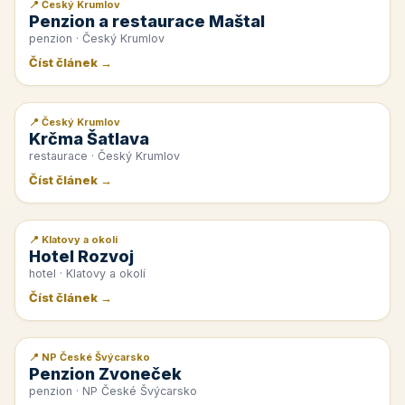
📍 Český Krumlov
📰 PR článek
Penzion a restaurace Maštal
penzion · Český Krumlov
Číst článek →
📍 Český Krumlov
📰 PR článek
Krčma Šatlava
restaurace · Český Krumlov
Číst článek →
📍 Klatovy a okolí
📰 PR článek
Hotel Rozvoj
hotel · Klatovy a okolí
Číst článek →
📍 NP České Švýcarsko
📰 PR článek
Penzion Zvoneček
penzion · NP České Švýcarsko