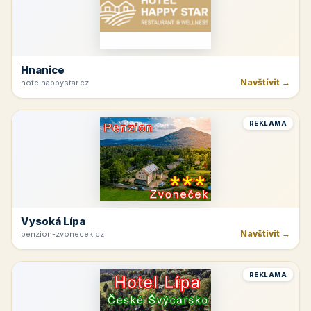
Hnanice
Navštívit →
hotelhappystar.cz
REKLAMA
Vysoká Lípa
Navštívit →
penzion-zvonecek.cz
REKLAMA