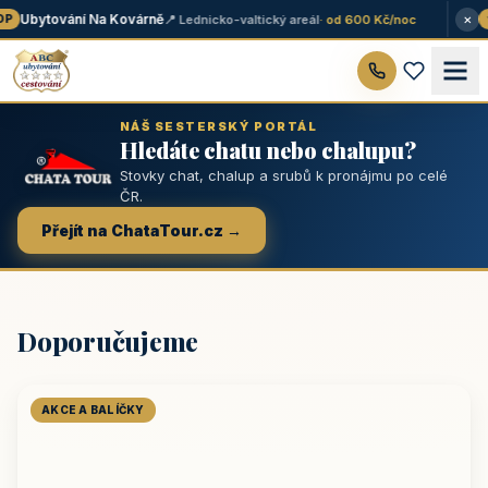
×
Ubytování Na Kovárně
📍 Lednicko-valtický areál
· od 600 Kč/noc
P
★
NÁŠ SESTERSKÝ PORTÁL
Hledáte chatu nebo chalupu?
Stovky chat, chalup a srubů k pronájmu po celé
ČR.
Přejít na ChataTour.cz →
Doporučujeme
AKCE A BALÍČKY