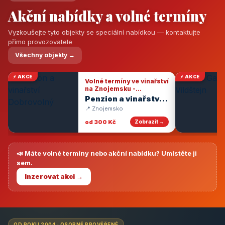
Akční nabídky a volné termíny
Vyzkoušejte tyto objekty se speciální nabídkou — kontaktujte
přímo provozovatele
Všechny objekty →
⚡ AKCE
⚡ AKCE
Volné termíny ve vinařství
na Znojemsku -
degustace vín
Penzion a vinařství
Dobrovolný
📍 Znojemsko
od 300 Kč
Zobrazit →
📣 Máte volné termíny nebo akční nabídku? Umístěte ji
sem.
Inzerovat akci →
OD ROKU 2004 · OSOBNĚ PROVĚŘENÉ