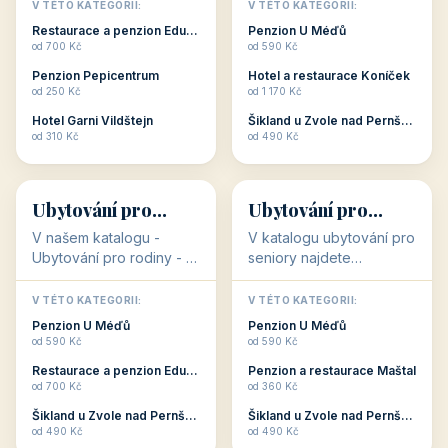
objekty, které s aktivní
objekty, které nabízí
V TÉTO KATEGORII:
V TÉTO KATEGORII:
dovolenou přímo
cenově dostupné
Restaurace a penzion Eduard
Penzion U Méďů
souvisejí. Aktivní
ubytování v ČR. Budete
od 700 Kč
od 590 Kč
dovolená nebo aktivní
překvapeni, že i v nižší
Penzion Pepicentrum
Hotel a restaurace Koníček
odpočinek jso...
c...
od 250 Kč
od 1 170 Kč
Hotel Garni Vildštejn
Šikland u Zvole nad Pernštejnem
👨‍👩‍👧‍👦
🧓
od 310 Kč
od 490 Kč
👨‍👩‍👧‍👦
🧓
34 objektů
33 objektů
Ubytování pro
Ubytování pro
rodiny
seniory
V našem katalogu -
V katalogu ubytování pro
Ubytování pro rodiny -
seniory najdete
jsou pro Vás připraveny
penziony a hotely, které
objekty, které svojí
jsou přizpůsobeny pro
V TÉTO KATEGORII:
V TÉTO KATEGORII:
polohou či vybaveností,
ubytování klientů vyššího
Penzion U Méďů
Penzion U Méďů
nabízí klidné ubytování
věku. Některé z nich
od 590 Kč
od 590 Kč
pro rodiny. Penziony,...
nabízí speciální balíč...
Restaurace a penzion Eduard
Penzion a restaurace Maštal
od 700 Kč
od 360 Kč
Šikland u Zvole nad Pernštejnem
Šikland u Zvole nad Pernštejnem
💕
🚴
od 490 Kč
od 490 Kč