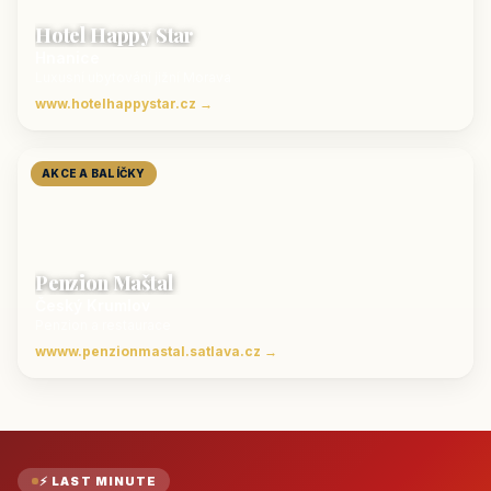
Hotel Happy Star
Hnanice
Luxusní ubytování jižní Morava
www.hotelhappystar.cz →
AKCE A BALÍČKY
Penzion Maštal
Český Krumlov
Penzion a restaurace
wwww.penzionmastal.satlava.cz →
⚡ LAST MINUTE