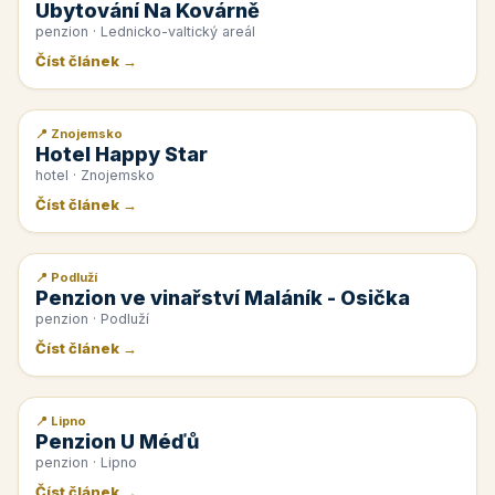
Ubytování Na Kovárně
penzion · Lednicko-valtický areál
Číst článek →
📍 Znojemsko
📰 PR článek
Hotel Happy Star
hotel · Znojemsko
Číst článek →
📍 Podluží
📰 PR článek
Penzion ve vinařství Maláník - Osička
penzion · Podluží
Číst článek →
📍 Lipno
📰 PR článek
Penzion U Méďů
penzion · Lipno
Číst článek →