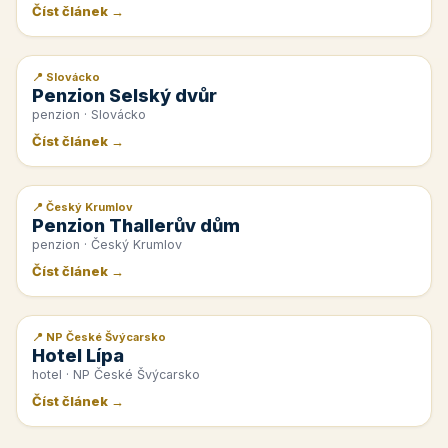
Číst článek →
📍 Slovácko
📰 PR článek
Penzion Selský dvůr
penzion · Slovácko
Číst článek →
📍 Český Krumlov
📰 PR článek
Penzion Thallerův dům
penzion · Český Krumlov
Číst článek →
📍 NP České Švýcarsko
📰 PR článek
Hotel Lípa
hotel · NP České Švýcarsko
Číst článek →