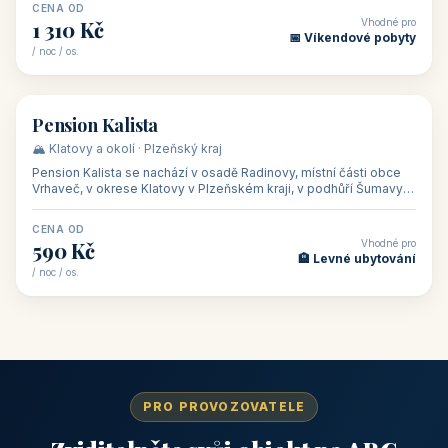
CENA OD
Vhodné pro
1 310 Kč
📅 Víkendové pobyty
/ noc / os.
👥 40
🏡 penzion
Pension Kalista
🏔️ Klatovy a okolí · Plzeňský kraj
Pension Kalista se nachází v osadě Radinovy, místní části obce
Vrhaveč, v okrese Klatovy v Plzeňském kraji, v podhůří Šumavy
— do města Klat
CENA OD
Vhodné pro
590 Kč
🏨 Levné ubytování
/ noc / os.
PRO PROVOZOVATELE