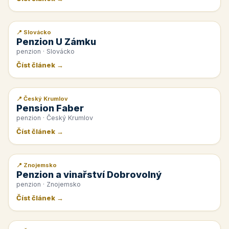
📍 Slovácko
📰 PR článek
Penzion U Zámku
penzion · Slovácko
Číst článek →
📍 Český Krumlov
📰 PR článek
Pension Faber
penzion · Český Krumlov
Číst článek →
📍 Znojemsko
📰 PR článek
Penzion a vinařství Dobrovolný
penzion · Znojemsko
Číst článek →