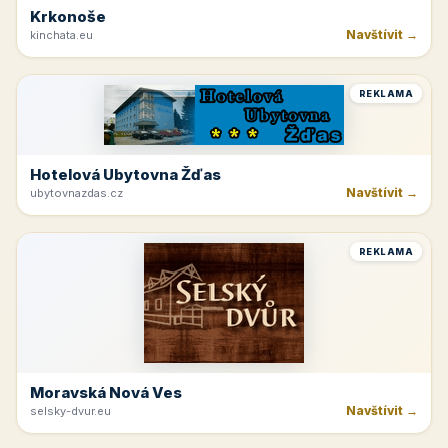
Krkonoše
Navštívit →
kinchata.eu
REKLAMA
Hotelová Ubytovna Žďas
Navštívit →
ubytovnazdas.cz
REKLAMA
Moravská Nová Ves
Navštívit →
selsky-dvur.eu