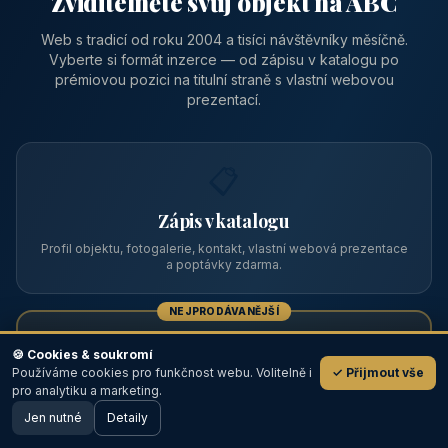
Zviditelněte svůj objekt na ABC
Web s tradicí od roku 2004 a tisíci návštěvníky měsíčně.
Vyberte si formát inzerce — od zápisu v katalogu po
prémiovou pozici na titulní straně s vlastní webovou
prezentací.
📋
Zápis v katalogu
Profil objektu, fotogalerie, kontakt, vlastní webová prezentace
a poptávky zdarma.
NEJPRODÁVANĚJŠÍ
⭐
🍪 Cookies & soukromí
Používáme cookies pro funkčnost webu. Volitelně i
✓ Přijmout vše
💬
Prémiový partner
pro analytiku a marketing.
Jen nutné
TOP pozice na titulce, přednost ve výpisech, zlatý odznak a
Detaily
🖥️ Desktop verze
Design
banner.