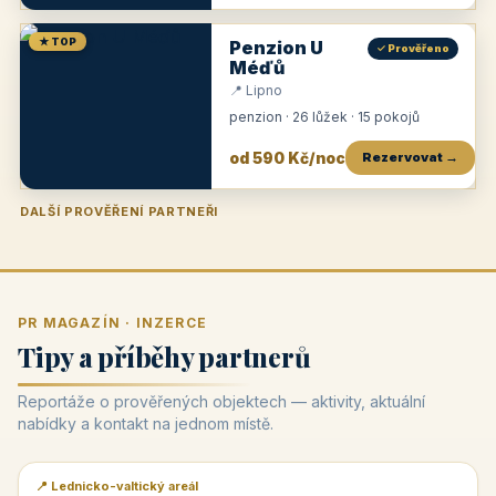
★ TOP
Penzion U
✓ Prověřeno
Méďů
📍 Lipno
penzion · 26 lůžek · 15 pokojů
od 590 Kč/noc
Rezervovat →
DALŠÍ PROVĚŘENÍ PARTNEŘI
Penzion U Zámku
Pension Faber
Penzion a vinařství Dobrovolný
Penzion a restaurace Maštal
Krčma Šatlava
Hotel Rozvoj
Penzion Zvoneček
Penzion Selský dvůr
Penzion Thallerův dům
Hotel Lípa
★
od 500 Kč
★
od 845 Kč
★
od 300 Kč
★
od 360 Kč
★
🍽️
★
od 400 Kč
★
od 550 Kč
★
od 530 Kč
★
od 1 190 Kč
★
od 450 Kč
PR MAGAZÍN · INZERCE
Tipy a příběhy partnerů
Reportáže o prověřených objektech — aktivity, aktuální
nabídky a kontakt na jednom místě.
📍 Lednicko-valtický areál
📰 PR článek