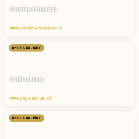
Penzion Zvoneček
Jetřichovice
ubytování České Švýcarsko
www.penzion-zvonecek.cz →
AKCE A BALÍČKY
Pepicentrum
Velké Karlovice
Ubytování v Beskydech
www.pepicentrum.cz →
AKCE A BALÍČKY