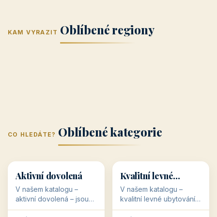
Jižní Morava
Jižní Čechy
(Jihomoravský
(Jihočeský
Střední Čechy
Oblíbené regiony
kraj)
Karlovarský
kraj)
KAM VYRAZIT
Zlínský kraj
Žilinský
(Středočeský
11 objektů
kraj
9 objektů
Liberecký kraj
6 objektů
Plzeňský kraj
4 objekty
kraj)
3 objekty
3 objekty
3 objekty
3 objekty
Oblíbené kategorie
CO HLEDÁTE?
🥾
💰
🥾
💰
36 objektů
34 objektů
Aktivní dovolená
Kvalitní levné
ubytování
V našem katalogu –
V našem katalogu –
aktivní dovolená – jsou
kvalitní levné ubytování –
pro Vás připraveny
jsou pro Vás připraveny