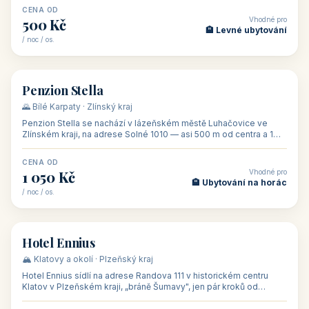
CENA OD
Vhodné pro
500 Kč
🏨 Levné ubytování
/ noc / os.
👥 44
🏡 penzion
Penzion Stella
🌄 Bílé Karpaty · Zlínský kraj
Penzion Stella se nachází v lázeňském městě Luhačovice ve
Zlínském kraji, na adrese Solné 1010 — asi 500 m od centra a 1
km od lázeňské kolo
CENA OD
Vhodné pro
1 050 Kč
🏨 Ubytování na horác
/ noc / os.
👥 50
🏨 hotel
Hotel Ennius
🏔️ Klatovy a okolí · Plzeňský kraj
Hotel Ennius sídlí na adrese Randova 111 v historickém centru
Klatov v Plzeňském kraji, „bráně Šumavy", jen pár kroků od
hlavního náměs