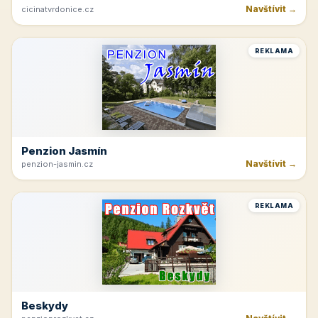
Navštívit →
cicinatvrdonice.cz
REKLAMA
Penzion Jasmín
Navštívit →
penzion-jasmin.cz
REKLAMA
Beskydy