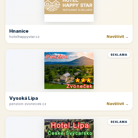
Hnanice
Navštívit →
hotelhappystar.cz
REKLAMA
Vysoká Lípa
Navštívit →
penzion-zvonecek.cz
REKLAMA