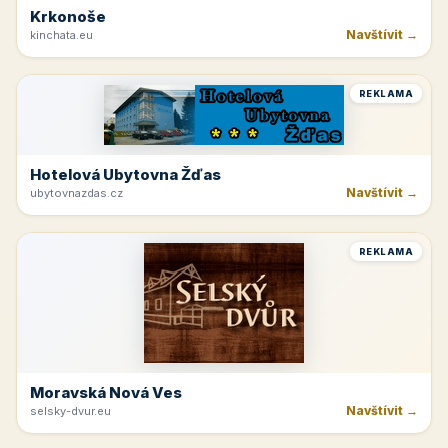
Krkonoše
Navštívit →
kinchata.eu
REKLAMA
Hotelová Ubytovna Žďas
Navštívit →
ubytovnazdas.cz
REKLAMA
Moravská Nová Ves
Navštívit →
selsky-dvur.eu