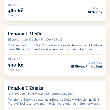
CENA OD
Vhodné pro
480 Kč
🏨 Svatby
/ noc / os.
👥 26
🏡 penzion
Penzion U Méďů
🏰 Lipno · Jižní Čechy (Jihočeský kraj)
Rodinný penzion U Méďů s restaurací se nachází v osadě Hůrka u
Horní Plané, přímo na břehu jezera Lipno, v turistické oblasti
Šumava. Pokoje
CENA OD
Vhodné pro
590 Kč
🏨 Ubytování s dětmi
/ noc / os.
👥 28
🏡 penzion
Penzion U Zámku
🍷 Slovácko · Jižní Morava (Jihomoravský kraj)
Penzion U Zámku se nachází přímo u zámku v Miloticích na jižní
Moravě, jedné z nejvýznamnějších barokních památek na Moravě,
v budově bývalé