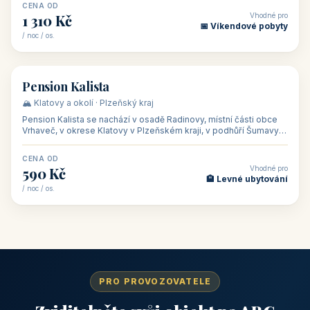
CENA OD
Vhodné pro
1 310 Kč
📅 Víkendové pobyty
/ noc / os.
👥 40
🏡 penzion
Pension Kalista
🏔️ Klatovy a okolí · Plzeňský kraj
Pension Kalista se nachází v osadě Radinovy, místní části obce
Vrhaveč, v okrese Klatovy v Plzeňském kraji, v podhůří Šumavy
— do města Klat
CENA OD
Vhodné pro
590 Kč
🏨 Levné ubytování
/ noc / os.
PRO PROVOZOVATELE