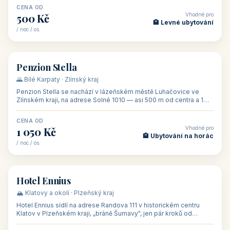
CENA OD
Vhodné pro
500 Kč
🏨 Levné ubytování
/ noc / os.
👥 44
🏡 penzion
Penzion Stella
🌄 Bílé Karpaty · Zlínský kraj
Penzion Stella se nachází v lázeňském městě Luhačovice ve
Zlínském kraji, na adrese Solné 1010 — asi 500 m od centra a 1
km od lázeňské kolo
CENA OD
Vhodné pro
1 050 Kč
🏨 Ubytování na horác
/ noc / os.
👥 50
🏨 hotel
Hotel Ennius
🏔️ Klatovy a okolí · Plzeňský kraj
Hotel Ennius sídlí na adrese Randova 111 v historickém centru
Klatov v Plzeňském kraji, „bráně Šumavy", jen pár kroků od
hlavního náměs