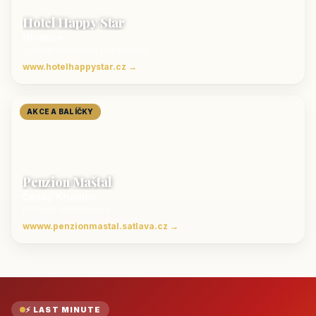
Hotel Happy Star
Hnanice
Luxusní ubytování jižní Morava
www.hotelhappystar.cz →
AKCE A BALÍČKY
Penzion Maštal
Český Krumlov
Penzion a restaurace
wwww.penzionmastal.satlava.cz →
⚡ LAST MINUTE