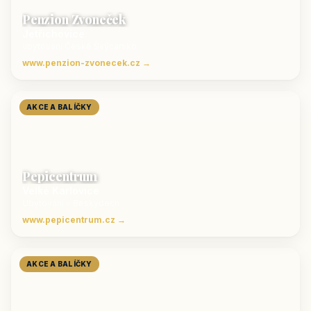
Penzion Zvoneček
Jetřichovice
ubytování České Švýcarsko
www.penzion-zvonecek.cz →
AKCE A BALÍČKY
Pepicentrum
Velké Karlovice
Ubytování v Beskydech
www.pepicentrum.cz →
AKCE A BALÍČKY