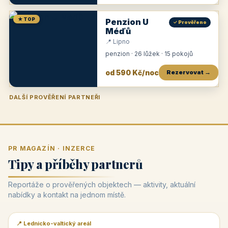
★ TOP
Penzion U
✓ Prověřeno
Méďů
📍 Lipno
penzion · 26 lůžek · 15 pokojů
od 590 Kč/noc
Rezervovat →
DALŠÍ PROVĚŘENÍ PARTNEŘI
Penzion U Zámku
Pension Faber
Penzion a vinařství Dobrovolný
Penzion a restaurace Maštal
Krčma Šatlava
Hotel Rozvoj
Penzion Zvoneček
Penzion Selský dvůr
Penzion Thallerův dům
Hotel Lípa
★
od 500 Kč
★
od 845 Kč
★
od 300 Kč
★
od 360 Kč
★
🍽️
★
od 400 Kč
★
od 550 Kč
★
od 530 Kč
★
od 1 190 Kč
★
od 450 Kč
PR MAGAZÍN · INZERCE
Tipy a příběhy partnerů
Reportáže o prověřených objektech — aktivity, aktuální
nabídky a kontakt na jednom místě.
📍 Lednicko-valtický areál
📰 PR článek