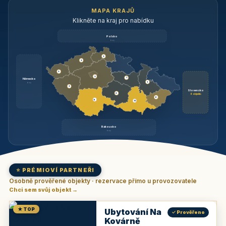
MAPA KRAJŮ
Klikněte na kraj pro nabídku
Polsko
brzy
3
3
3
3
1
Německo
1
brzy
3
Slovensko
2
6 objektů
6
9
11
Rakousko
brzy
⭐ PRÉMIOVÍ PARTNEŘI
Osobně prověřené objekty · rezervace přímo u provozovatele
Chci sem svůj objekt →
★ TOP
Ubytování Na
✓ Prověřeno
Kovárně