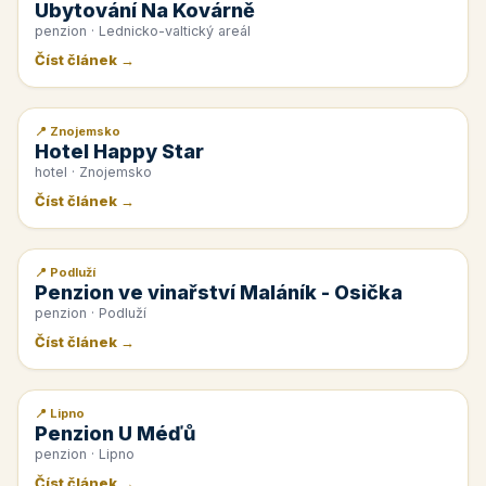
Ubytování Na Kovárně
penzion · Lednicko-valtický areál
Číst článek →
📍 Znojemsko
📰 PR článek
Hotel Happy Star
hotel · Znojemsko
Číst článek →
📍 Podluží
📰 PR článek
Penzion ve vinařství Maláník - Osička
penzion · Podluží
Číst článek →
📍 Lipno
📰 PR článek
Penzion U Méďů
penzion · Lipno
Číst článek →