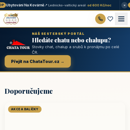
×
Ubytování Na Kovárně
📍 Lednicko-valtický areál
· od 600 Kč/noc
P
★
NÁŠ SESTERSKÝ PORTÁL
Hledáte chatu nebo chalupu?
Stovky chat, chalup a srubů k pronájmu po celé
ČR.
Přejít na ChataTour.cz →
Doporučujeme
AKCE A BALÍČKY