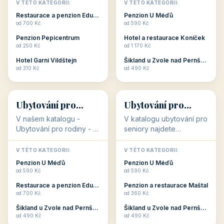
objekty, které s aktivní
objekty, které nabízí
V TÉTO KATEGORII:
V TÉTO KATEGORII:
dovolenou přímo
cenově dostupné
Restaurace a penzion Eduard
Penzion U Méďů
souvisejí. Aktivní
ubytování v ČR. Budete
od 700 Kč
od 590 Kč
dovolená nebo aktivní
překvapeni, že i v nižší
Penzion Pepicentrum
Hotel a restaurace Koníček
odpočinek jso...
c...
od 250 Kč
od 1 170 Kč
Hotel Garni Vildštejn
Šikland u Zvole nad Pernštejnem
👨‍👩‍👧‍👦
🧓
od 310 Kč
od 490 Kč
👨‍👩‍👧‍👦
🧓
34 objektů
33 objektů
Ubytování pro
Ubytování pro
rodiny
seniory
V našem katalogu -
V katalogu ubytování pro
Ubytování pro rodiny -
seniory najdete
jsou pro Vás připraveny
penziony a hotely, které
objekty, které svojí
jsou přizpůsobeny pro
V TÉTO KATEGORII:
V TÉTO KATEGORII:
polohou či vybaveností,
ubytování klientů vyššího
Penzion U Méďů
Penzion U Méďů
nabízí klidné ubytování
věku. Některé z nich
od 590 Kč
od 590 Kč
pro rodiny. Penziony,...
nabízí speciální balíč...
Restaurace a penzion Eduard
Penzion a restaurace Maštal
od 700 Kč
od 360 Kč
Šikland u Zvole nad Pernštejnem
Šikland u Zvole nad Pernštejnem
💕
🚴
od 490 Kč
od 490 Kč