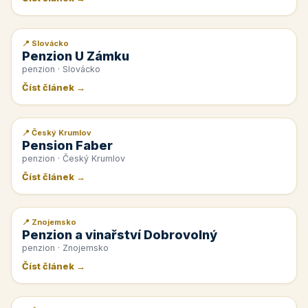
📍 Slovácko
📰 PR článek
Penzion U Zámku
penzion · Slovácko
Číst článek →
📍 Český Krumlov
📰 PR článek
Pension Faber
penzion · Český Krumlov
Číst článek →
📍 Znojemsko
📰 PR článek
Penzion a vinařství Dobrovolný
penzion · Znojemsko
Číst článek →