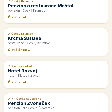
📍 Český Krumlov
📰 PR článek
Penzion a restaurace Maštal
penzion · Český Krumlov
Číst článek →
📍 Český Krumlov
📰 PR článek
Krčma Šatlava
restaurace · Český Krumlov
Číst článek →
📍 Klatovy a okolí
📰 PR článek
Hotel Rozvoj
hotel · Klatovy a okolí
Číst článek →
📍 NP České Švýcarsko
📰 PR článek
Penzion Zvoneček
penzion · NP České Švýcarsko