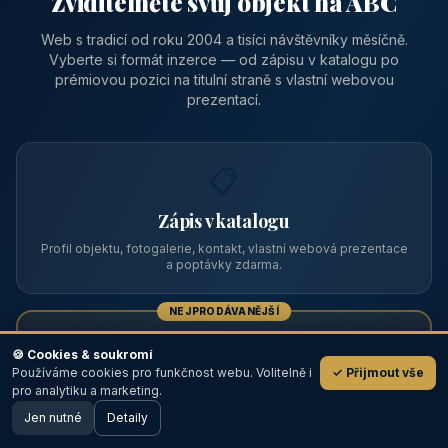
Zviditelněte svůj objekt na ABC
Web s tradicí od roku 2004 a tisíci návštěvníky měsíčně.
Vyberte si formát inzerce — od zápisu v katalogu po
prémiovou pozici na titulní straně s vlastní webovou
prezentací.
📋
Zápis v katalogu
Profil objektu, fotogalerie, kontakt, vlastní webová prezentace
a poptávky zdarma.
NEJPRODÁVANĚJŠÍ
⭐
🍪 Cookies & soukromí
Používáme cookies pro funkčnost webu. Volitelně i
✓ Přijmout vše
💬
Prémiový partner
pro analytiku a marketing.
Jen nutné
TOP pozice na titulce, přednost ve výpisech, zlatý odznak a
Detaily
🖥️ Desktop verze
Design
banner.