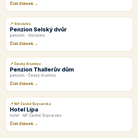
Číst článek →
📍 Slovácko
📰 PR článek
Penzion Selský dvůr
penzion · Slovácko
Číst článek →
📍 Český Krumlov
📰 PR článek
Penzion Thallerův dům
penzion · Český Krumlov
Číst článek →
📍 NP České Švýcarsko
📰 PR článek
Hotel Lípa
hotel · NP České Švýcarsko
Číst článek →