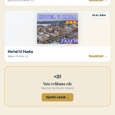
Navštívit →
penzionrozkvet.cz
REKLAMA
Hotel U Hada
Navštívit →
zatec-hotel.cz
📣
Vaše reklama zde
Banner na titulní straně
Zjistit ceník →