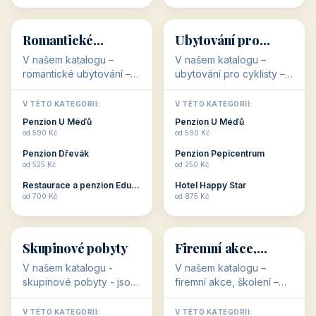
💕
🚴
32 objektů
32 objektů
Romantické
Ubytování pro
ubytování
cyklisty
V našem katalogu –
V našem katalogu –
romantické ubytování –
ubytování pro cyklisty –
jsou pro Vás připraveny
jsou pro Vás připraveny
objekty, které svojí
objekty, které jsou na
V TÉTO KATEGORII:
V TÉTO KATEGORII:
stavbou, polohou anebo
milovníky cykloturistiky
Penzion U Méďů
Penzion U Méďů
zaměřením nabízí
připraveny. Většinou mají
od 590 Kč
od 590 Kč
romantické pobyty.
přímo kolárny a...
Penzion Dřevák
Penzion Pepicentrum
Romantické ...
od 525 Kč
od 250 Kč
Restaurace a penzion Eduard
Hotel Happy Star
👥
💼
od 700 Kč
od 875 Kč
👥
💼
32 objektů
31 objektů
Skupinové pobyty
Firemní akce,
školení
V našem katalogu -
V našem katalogu –
skupinové pobyty - jsou
firemní akce, školení –
pro Vás připraveny
jsou pro Vás připraveny
objekty, které nabízí
objekty, které mají
V TÉTO KATEGORII:
V TÉTO KATEGORII: