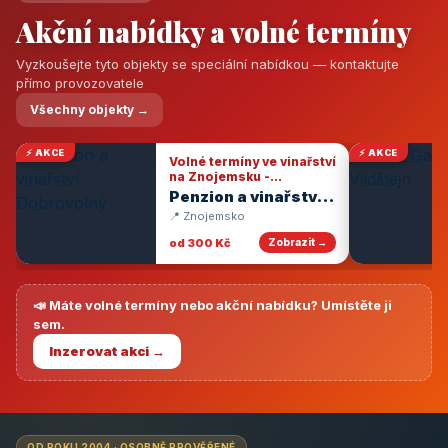
Akční nabídky a volné termíny
Vyzkoušejte tyto objekty se speciální nabídkou — kontaktujte
přímo provozovatele
Všechny objekty →
⚡ AKCE
⚡ AKCE
Volné termíny ve vinařství
na Znojemsku -
degustace vín
Penzion a vinařství
Dobrovolný
📍 Znojemsko
od 300 Kč
Zobrazit →
📣 Máte volné termíny nebo akční nabídku? Umístěte ji
sem.
Inzerovat akci →
OD ROKU 2004 · OSOBNĚ PROVĚŘENÉ