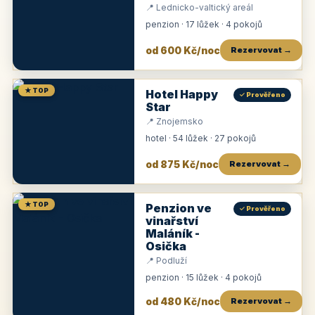
📍 Lednicko-valtický areál
penzion · 17 lůžek · 4 pokojů
od 600 Kč/noc
Rezervovat →
★ TOP
Hotel Happy
✓ Prověřeno
Star
📍 Znojemsko
hotel · 54 lůžek · 27 pokojů
od 875 Kč/noc
Rezervovat →
★ TOP
Penzion ve
✓ Prověřeno
vinařství
Maláník -
Osička
📍 Podluží
penzion · 15 lůžek · 4 pokojů
od 480 Kč/noc
Rezervovat →