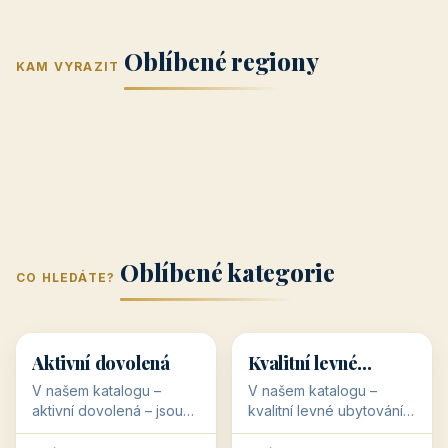
Jižní Morava
Jižní Čechy
(Jihomoravský
(Jihočeský
Střední Čechy
Oblíbené regiony
kraj)
Karlovarský
kraj)
KAM VYRAZIT
Zlínský kraj
Žilinský
(Středočeský
11 objektů
kraj
9 objektů
Liberecký kraj
6 objektů
Plzeňský kraj
4 objekty
kraj)
3 objekty
3 objekty
3 objekty
3 objekty
Oblíbené kategorie
CO HLEDÁTE?
🥾
💰
🥾
💰
36 objektů
34 objektů
Aktivní dovolená
Kvalitní levné
ubytování
V našem katalogu –
V našem katalogu –
aktivní dovolená – jsou
kvalitní levné ubytování –
pro Vás připraveny
jsou pro Vás připraveny