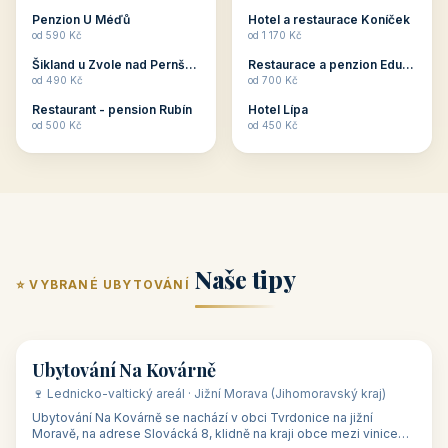
ubytování skupin v
zkušenosti pořádat i
Penzion U Méďů
Hotel a restaurace Koníček
penzionech, hotelích a
menší firemní akce a
od 590 Kč
od 1 170 Kč
apartmánech v ČR.
firemní školení, ale také
Šikland u Zvole nad Pernštejnem
Restaurace a penzion Eduard
Budete překva...
ob...
od 490 Kč
od 700 Kč
Restaurant - pension Rubín
Hotel Lípa
od 500 Kč
od 450 Kč
Naše tipy
⭐ VYBRANÉ UBYTOVÁNÍ
👥 17
🏡 penzion
Ubytování Na Kovárně
🍷 Lednicko-valtický areál · Jižní Morava (Jihomoravský kraj)
Ubytování Na Kovárně se nachází v obci Tvrdonice na jižní
Moravě, na adrese Slovácká 8, klidně na kraji obce mezi vinicemi,