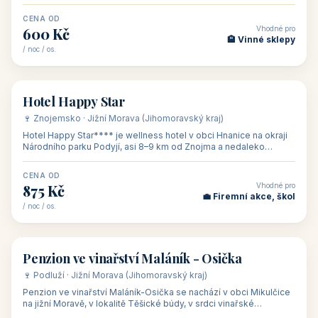
asi 8 km od dáln
CENA OD
Vhodné pro
600 Kč
🏨 Vinné sklepy
/ noc / os.
👥 54
🏨 hotel
Hotel Happy Star
🍷 Znojemsko · Jižní Morava (Jihomoravský kraj)
Hotel Happy Star**** je wellness hotel v obci Hnanice na okraji
Národního parku Podyjí, asi 8–9 km od Znojma a nedaleko
rakouských hranic, v
CENA OD
Vhodné pro
875 Kč
💼 Firemní akce, škol
/ noc / os.
👥 15
🏡 penzion
Penzion ve vinařství Maláník - Osička
🍷 Podluží · Jižní Morava (Jihomoravský kraj)
Penzion ve vinařství Maláník-Osička se nachází v obci Mikulčice
na jižní Moravě, v lokalitě Těšické búdy, v srdci vinařské
podoblasti Slovác